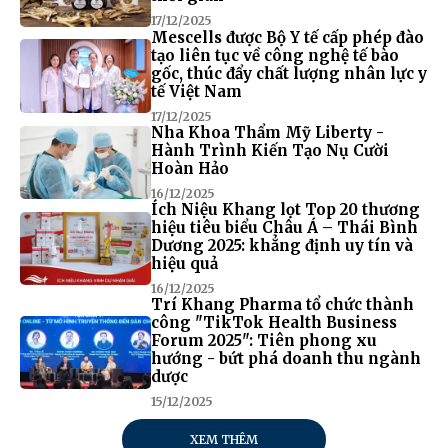
17/12/2025
Mescells được Bộ Y tế cấp phép đào
tạo liên tục về công nghệ tế bào
gốc, thúc đẩy chất lượng nhân lực y
tế Việt Nam
17/12/2025
Nha Khoa Thẩm Mỹ Liberty -
Hành Trình Kiến Tạo Nụ Cười
Hoàn Hảo
16/12/2025
Ích Niệu Khang lọt Top 20 thương
hiệu tiêu biểu Châu Á – Thái Bình
Dương 2025: khẳng định uy tín và
hiệu quả
16/12/2025
Trí Khang Pharma tổ chức thành
công "TikTok Health Business
Forum 2025": Tiên phong xu
hướng - bứt phá doanh thu ngành
dược
15/12/2025
XEM THÊM