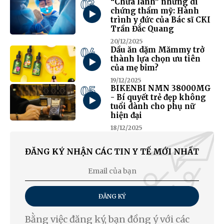
03
“Chữa lành” những di
chứng thẩm mỹ: Hành
trình y đức của Bác sĩ CKI
Trần Đắc Quang
20/12/2025
04
Dầu ăn dặm Mămmy trở
thành lựa chọn ưu tiên
của mẹ bỉm?
19/12/2025
05
BIKENBI NMN 38000MG
- Bí quyết trẻ đẹp không
tuổi dành cho phụ nữ
hiện đại
18/12/2025
ĐĂNG KÝ NHẬN CÁC TIN Y TẾ MỚI NHẤT
ĐĂNG KÝ
Bằng việc đăng ký, bạn đồng ý với các