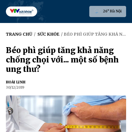
26° Hà Nội
TRANG CHỦ
/
SỨC KHỎE
/ BÉO PHÌ GIÚP TĂNG KHẢ NĂNG CHỐNG CHỌI VỚI... MỘT SỐ BỆNH UNG THƯ?
Béo phì giúp tăng khả năng
chống chọi với... một số bệnh
ung thư?
HOÀI LINH
30/12/2019