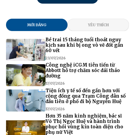
MỚI ĐĂNG
YÊU THÍCH
Bé trai 15 tháng tuổi thoát nguy
kịch sau khi bị ong vò vẽ đốt gần
60 vết
23/07/2026
Công nghệ iCGM tiên tiến từ
Abbott hỗ trợ chăm sóc đái tháo
đường
17/07/2026
Tiện ích y tế số đến gần hơn với
cộng đồng qua Trạm Công dân số
đầu tiên ở phố đi bộ Nguyễn Huệ
17/07/2026
Hơn 35 năm kinh nghiệm, bác sĩ
Võ Thị Ngọc Huệ và hành trình
phục hồi vùng kín toàn diện cho
phụ nữ Việt