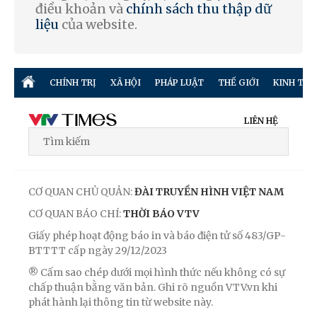
điều khoản và
chính sách thu thập dữ
liệu
của website.
CHÍNH TRỊ
XÃ HỘI
PHÁP LUẬT
THẾ GIỚI
KINH TẾ
LIÊN HỆ
CƠ QUAN CHỦ QUẢN:
ĐÀI TRUYỀN HÌNH VIỆT NAM
CƠ QUAN BÁO CHÍ:
THỜI BÁO VTV
Giấy phép hoạt động báo in và báo điện tử số 483/GP-
BTTTT cấp ngày 29/12/2023
® Cấm sao chép dưới mọi hình thức nếu không có sự
chấp thuận bằng văn bản. Ghi rõ nguồn VTV.vn khi
phát hành lại thông tin từ website này.