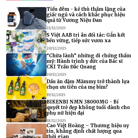
Tiểu đêm - kẻ thù thầm lặng của
giấc ngủ và cách khắc phục hiệu
quả từ Vương Niệu Đan
21/12/2025
S Việt AAB tri ân đối tác: Gắn kết
bền vững, tiếp sức vươn xa
20/12/2025
“Chữa lành” những di chứng thẩm
mỹ: Hành trình y đức của Bác sĩ
CKI Trần Đắc Quang
20/12/2025
Dầu ăn dặm Mămmy trở thành lựa
chọn ưu tiên của mẹ bỉm?
19/12/2025
BIKENBI NMN 38000MG - Bí
quyết trẻ đẹp không tuổi dành cho
phụ nữ hiện đại
18/12/2025
Cao Việt Hoàng – Thương hiệu uy
tín, khẳng định chất lượng qua
thời gian