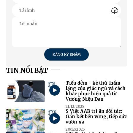
ĐĂNG KÝ KHÁM
TIN NỔI BẬT
01
Tiểu đêm - kẻ thù thầm
lặng của giấc ngủ và cách
khắc phục hiệu quả từ
Vương Niệu Đan
21/12/2025
02
S Việt AAB tri ân đối tác:
Gắn kết bền vững, tiếp sức
vươn xa
20/12/2025