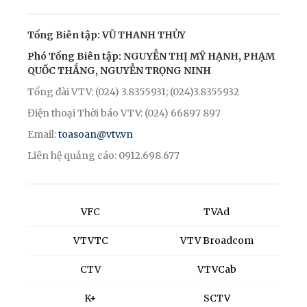
Tổng Biên tập: VŨ THANH THỦY
Phó Tổng Biên tập: NGUYỄN THỊ MỸ HẠNH, PHẠM
QUỐC THẮNG, NGUYỄN TRỌNG NINH
Tổng đài VTV: (024) 3.8355931; (024)3.8355932
Điện thoại Thời báo VTV: (024) 66897 897
Email:
toasoan@vtv.vn
Liên hệ quảng cáo: 0912.698.677
VFC
TVAd
VTVTC
VTV Broadcom
CTV
VTVCab
K+
SCTV