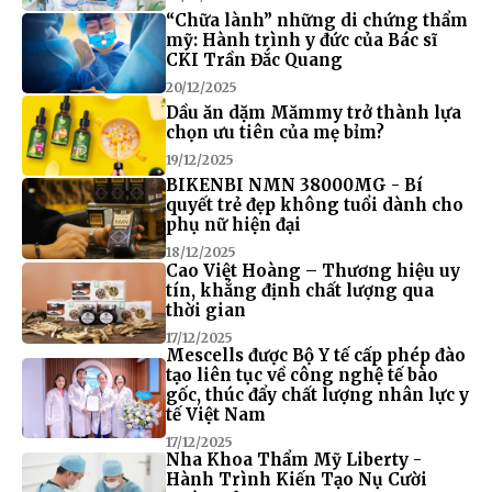
“Chữa lành” những di chứng thẩm
mỹ: Hành trình y đức của Bác sĩ
CKI Trần Đắc Quang
20/12/2025
Dầu ăn dặm Mămmy trở thành lựa
chọn ưu tiên của mẹ bỉm?
19/12/2025
BIKENBI NMN 38000MG - Bí
quyết trẻ đẹp không tuổi dành cho
phụ nữ hiện đại
18/12/2025
Cao Việt Hoàng – Thương hiệu uy
tín, khẳng định chất lượng qua
thời gian
17/12/2025
Mescells được Bộ Y tế cấp phép đào
tạo liên tục về công nghệ tế bào
gốc, thúc đẩy chất lượng nhân lực y
tế Việt Nam
17/12/2025
Nha Khoa Thẩm Mỹ Liberty -
Hành Trình Kiến Tạo Nụ Cười