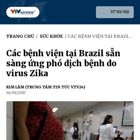
31° Hà Nội
TRANG CHỦ
/
SỨC KHỎE
/ CÁC BỆNH VIỆN TẠI BRAZIL SẴN SÀNG ỨNG PHÓ DỊCH BỆNH DO VIRUS ZIKA
Các bệnh viện tại Brazil sẵn
sàng ứng phó dịch bệnh do
virus Zika
KIM LÂM (TRUNG TÂM TIN TỨC VTV24)
16/01/2017