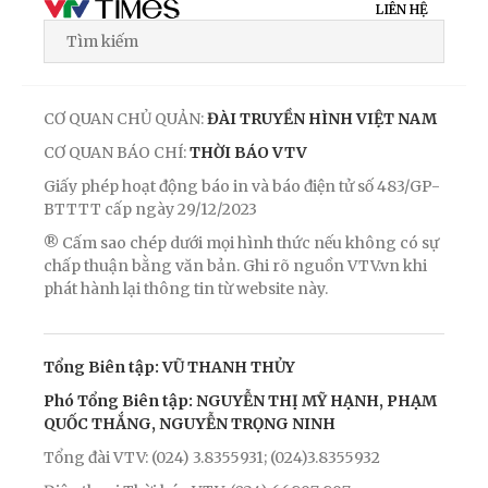
LIÊN HỆ
CƠ QUAN CHỦ QUẢN:
ĐÀI TRUYỀN HÌNH VIỆT NAM
CƠ QUAN BÁO CHÍ:
THỜI BÁO VTV
Giấy phép hoạt động báo in và báo điện tử số 483/GP-
BTTTT cấp ngày 29/12/2023
® Cấm sao chép dưới mọi hình thức nếu không có sự
chấp thuận bằng văn bản. Ghi rõ nguồn VTV.vn khi
phát hành lại thông tin từ website này.
Tổng Biên tập: VŨ THANH THỦY
Phó Tổng Biên tập: NGUYỄN THỊ MỸ HẠNH, PHẠM
QUỐC THẮNG, NGUYỄN TRỌNG NINH
Tổng đài VTV: (024) 3.8355931; (024)3.8355932