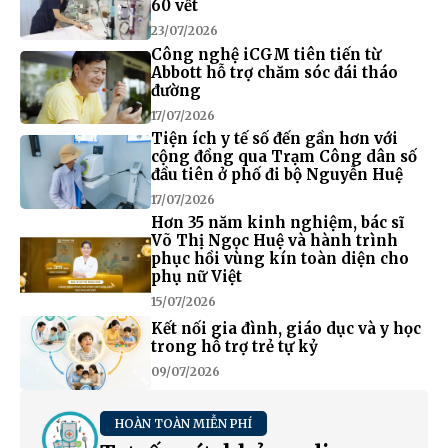
60 vết
23/07/2026
Công nghệ iCGM tiên tiến từ
Abbott hỗ trợ chăm sóc đái tháo
đường
17/07/2026
Tiện ích y tế số đến gần hơn với
cộng đồng qua Trạm Công dân số
đầu tiên ở phố đi bộ Nguyễn Huệ
17/07/2026
Hơn 35 năm kinh nghiệm, bác sĩ
Võ Thị Ngọc Huệ và hành trình
phục hồi vùng kín toàn diện cho
phụ nữ Việt
15/07/2026
Kết nối gia đình, giáo dục và y học
trong hỗ trợ trẻ tự kỷ
09/07/2026
HOÀN TOÀN MIỄN PHÍ