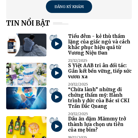
ĐĂNG KÝ KHÁM
TIN NỔI BẬT
01
Tiểu đêm - kẻ thù thầm
lặng của giấc ngủ và cách
khắc phục hiệu quả từ
Vương Niệu Đan
21/12/2025
02
S Việt AAB tri ân đối tác:
Gắn kết bền vững, tiếp sức
vươn xa
20/12/2025
03
“Chữa lành” những di
chứng thẩm mỹ: Hành
trình y đức của Bác sĩ CKI
Trần Đắc Quang
20/12/2025
04
Dầu ăn dặm Mămmy trở
thành lựa chọn ưu tiên
của mẹ bỉm?
19/12/2025