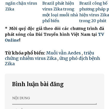
ngăn chặn virus
Brazil phát hiện
Brazil công bố
Zika
virus Zika trong
phương pháp p
một loại muỗi nhà
hiện virus Zika
phổ biến
trong 20 phút
* Mời quý độc giả theo dõi các chương trình đã
phát sóng của Đài Truyền hình Việt Nam tại
TV
Online
!
Từ khóa phổ biến:
Muỗi vằn Aedes
,
triệu
chứng nhiễm virus Zika
,
ứng phó dịch bệnh
Zika
Bình luận bài đăng