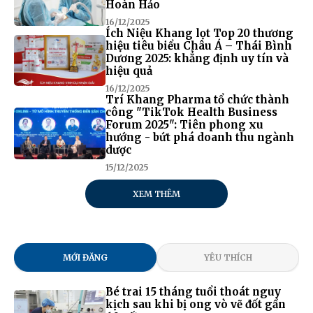
Hoàn Hảo
16/12/2025
Ích Niệu Khang lọt Top 20 thương
hiệu tiêu biểu Châu Á – Thái Bình
Dương 2025: khẳng định uy tín và
hiệu quả
16/12/2025
Trí Khang Pharma tổ chức thành
công "TikTok Health Business
Forum 2025": Tiên phong xu
hướng - bứt phá doanh thu ngành
dược
15/12/2025
XEM THÊM
MỚI ĐĂNG
YÊU THÍCH
Bé trai 15 tháng tuổi thoát nguy
kịch sau khi bị ong vò vẽ đốt gần