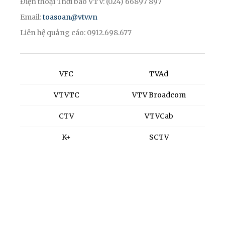
Điện thoại Thời báo VTV: (024) 66897 897
Email:
toasoan@vtv.vn
Liên hệ quảng cáo: 0912.698.677
VFC
TVAd
VTVTC
VTV Broadcom
CTV
VTVCab
K+
SCTV