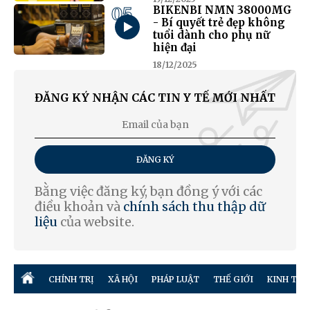
05
BIKENBI NMN 38000MG
- Bí quyết trẻ đẹp không
tuổi dành cho phụ nữ
hiện đại
18/12/2025
ĐĂNG KÝ NHẬN CÁC TIN Y TẾ MỚI NHẤT
ĐĂNG KÝ
Bằng việc đăng ký, bạn đồng ý với các
điều khoản và
chính sách thu thập dữ
liệu
của website.
CHÍNH TRỊ
XÃ HỘI
PHÁP LUẬT
THẾ GIỚI
KINH TẾ