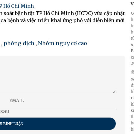
V
TP Hồ Chí Minh
 soát bệnh tật TP Hồ Chí Minh (HCDC) vừa cập nhật
G
h
 ca bệnh và việc triển khai ứng phó với diễn biến mới
b
b
t
,
phòng dịch
,
Nhóm nguy cơ cao
4
B
c
2
®
s
d
h
n
k
s
 sau
t
b
I BÌNH LUẬN
b