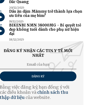
Đắc Quang
20/12/2025
4
Dầu ăn dặm Mămmy trở thành lựa chọn
ưu tiên của mẹ bỉm?
19/12/2025
5
BIKENBI NMN 38000MG - Bí quyết trẻ
đẹp không tuổi dành cho phụ nữ hiện
đại
18/12/2025
ĐĂNG KÝ NHẬN CÁC TIN Y TẾ MỚI
NHẤT
ĐĂNG KÝ
Bằng việc đăng ký, bạn đồng ý với
các điều khoản và
chính sách thu
thập dữ liệu
của website.