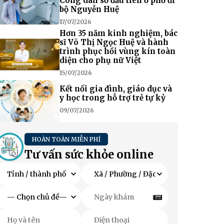
Công dân số đầu tiên ở phố đi
bộ Nguyễn Huệ
17/07/2026
Hơn 35 năm kinh nghiệm, bác
sĩ Võ Thị Ngọc Huệ và hành
trình phục hồi vùng kín toàn
diện cho phụ nữ Việt
15/07/2026
Kết nối gia đình, giáo dục và
y học trong hỗ trợ trẻ tự kỷ
09/07/2026
HOÀN TOÀN MIỄN PHÍ
Tư vấn sức khỏe online