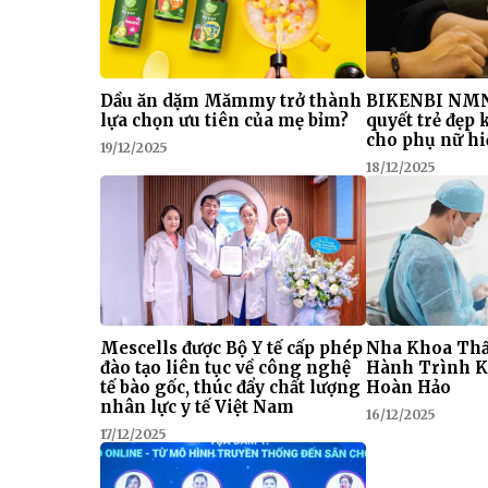
Dầu ăn dặm Mămmy trở thành
BIKENBI NMN
lựa chọn ưu tiên của mẹ bỉm?
quyết trẻ đẹp
cho phụ nữ hi
19/12/2025
18/12/2025
Mescells được Bộ Y tế cấp phép
Nha Khoa Thẩ
đào tạo liên tục về công nghệ
Hành Trình K
tế bào gốc, thúc đẩy chất lượng
Hoàn Hảo
nhân lực y tế Việt Nam
16/12/2025
17/12/2025