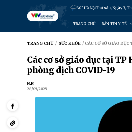
30° Hà Nội
Thứ sáu, Ngày 7, T
TRANG CHỦ
BẢN TIN Y TẾ
TRANG CHỦ
/
SỨC KHỎE
/ CÁC CƠ SỞ GIÁO DỤC
Các cơ sở giáo dục tại T
phòng dịch COVID-19
H.H
28/05/2025