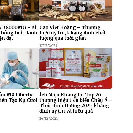
 38000MG - Bí
Cao Việt Hoàng – Thương
 không tuổi dành
hiệu uy tín, khẳng định chất
ện đại
lượng qua thời gian
17/12/2025
m Mỹ Liberty -
Ích Niệu Khang lọt Top 20
iến Tạo Nụ Cười
thương hiệu tiêu biểu Châu Á –
Thái Bình Dương 2025: khẳng
định uy tín và hiệu quả
16/12/2025