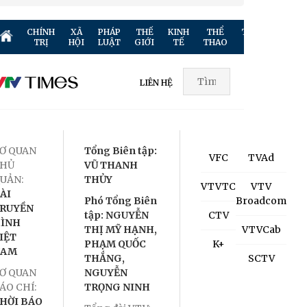
CHÍNH
XÃ
PHÁP
THẾ
KINH
THỂ
TRUYỀN
GIẢ
TRỊ
HỘI
LUẬT
GIỚI
TẾ
THAO
HÌNH
TR
LIÊN HỆ
Ơ QUAN
Tổng Biên tập:
VFC
TVAd
HỦ
VŨ THANH
UẢN:
THỦY
VTVTC
VTV
ÀI
Phó Tổng Biên
Broadcom
RUYỀN
tập: NGUYỄN
CTV
ÌNH
THỊ MỸ HẠNH,
VTVCab
IỆT
PHẠM QUỐC
K+
NAM
THẮNG,
SCTV
Ơ QUAN
NGUYỄN
ÁO CHÍ:
TRỌNG NINH
HỜI BÁO