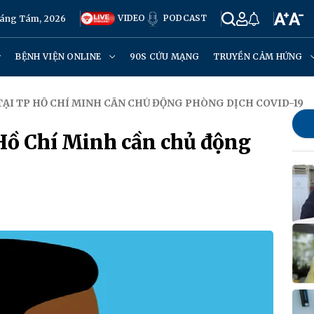
VIDEO
PODCAST
háng Tám, 2026
BỆNH VIỆN ONLINE
90S CỨU MẠNG
TRUYỀN CẢM HỨNG
 TẠI TP HỒ CHÍ MINH CẦN CHỦ ĐỘNG PHÒNG DỊCH COVID-19
P Hồ Chí Minh cần chủ động