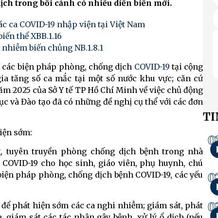
ch trong bối cảnh có nhiều diễn biến mới.
các ca COVID-19 nhập viện tại Việt Nam
iến thể XBB.1.16
nhiễm biến chủng NB.1.8.1
ề các biện pháp phòng, chống dịch
COVID-19
tại cộng
gia tăng số ca mắc tại một số nước khu vực; căn cứ
ăm 2025 của Sở Y tế TP Hồ Chí Minh về việc chủ động
ục và Đào tạo đã có những đề nghị cụ thể với các đơn
TI
hiện sớm:
0
, tuyên truyền phòng chống dịch bệnh trong nhà
 COVID-19 cho học sinh, giáo viên, phụ huynh, chú
 biện pháp phòng, chống dịch bệnh COVID-19, các yếu
0
0
g để phát hiện sớm các ca nghi nhiễm; giám sát, phát
, giám sát các tác nhân gây bệnh, xử lý ổ dịch (nếu