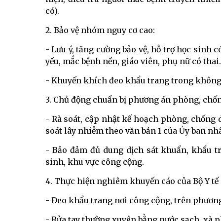
có).
2. Bảo vệ nhóm nguy cơ cao:
- Lưu ý, tăng cường bảo vệ, hỗ trợ học sinh c
yếu, mắc bệnh nền, giáo viên, phụ nữ có thai.
- Khuyến khích đeo khẩu trang trong không 
3. Chủ động chuẩn bị phương án phòng, chốn
- Rà soát, cập nhật kế hoạch phòng, chống d
soát lây nhiễm theo văn bản 1 của Ủy ban n
- Bảo đảm đủ dung dịch sát khuẩn, khẩu tr
sinh, khu vực công cộng.
4. Thực hiện nghiêm khuyến cáo của Bộ Y tế 
- Đeo khẩu trang nơi công cộng, trên phương t
- Rửa tay thường xuyên bằng nước sạch, xà 