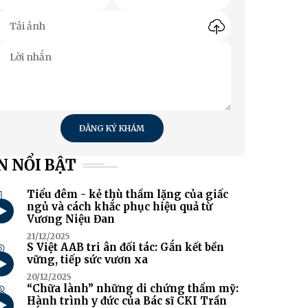
ĐĂNG KÝ KHÁM
N NỔI BẬT
1
Tiểu đêm - kẻ thù thầm lặng của giấc
ngủ và cách khắc phục hiệu quả từ
Vương Niệu Đan
21/12/2025
2
S Việt AAB tri ân đối tác: Gắn kết bền
vững, tiếp sức vươn xa
20/12/2025
3
“Chữa lành” những di chứng thẩm mỹ:
Hành trình y đức của Bác sĩ CKI Trần