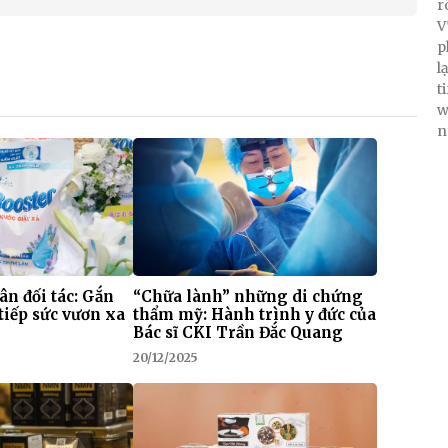
r
V
p
l
t
w
n
 ân đối tác: Gắn
“Chữa lành” những di chứng
tiếp sức vươn xa
thẩm mỹ: Hành trình y đức của
Bác sĩ CKI Trần Đắc Quang
20/12/2025