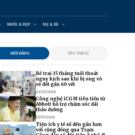
KHỎE & ĐẸP
MẸ & BÉ
MỚI ĐĂNG
YÊU THÍCH
Bé trai 15 tháng tuổi thoát
nguy kịch sau khi bị ong vò
vẽ đốt gần 60 vết
23/07/2026
Công nghệ iCGM tiên tiến từ
Abbott hỗ trợ chăm sóc đái
tháo đường
17/07/2026
Tiện ích y tế số đến gần hơn
với cộng đồng qua Trạm