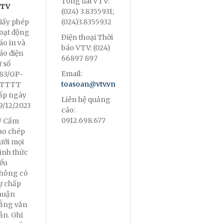
Tổng đài VTV:
TV
(024) 3.8355931;
iấy phép
(024)3.8355932
oạt động
Điện thoại Thời
áo in và
báo VTV: (024)
áo điện
66897 897
ử số
Email:
83/GP-
toasoan@vtv.vn
TTTT
ấp ngày
Liên hệ quảng
9/12/2023
cáo:
0912.698.677
 Cấm
ao chép
ưới mọi
ình thức
ếu
hông có
ự chấp
huận
ằng văn
ản. Ghi