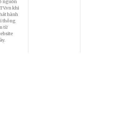
õ nguồn
TV.vn khi
hát hành
ại thông
in từ
ebsite
ày.