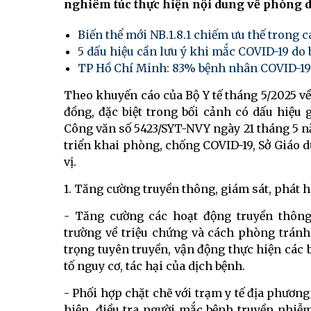
nghiêm túc thực hiện nội dung về phòng dị
Biến thể mới NB.1.8.1 chiếm ưu thế trong 
5 dấu hiệu cần lưu ý khi mắc COVID-19 do b
TP Hồ Chí Minh: 83% bệnh nhân COVID-19 
Theo khuyến cáo của Bộ Y tế tháng 5/2025 v
đồng, đặc biệt trong bối cảnh có dấu hiệu 
Công văn số 5423/SYT-NVY ngày 21 tháng 5 n
triển khai phòng, chống COVID-19, Sở Giáo d
vị.
1. Tăng cường truyền thông, giám sát, phát 
- Tăng cường các hoạt động truyền thông
trường về triệu chứng và cách phòng tránh
trọng tuyên truyền, vận động thực hiện các
tố nguy cơ, tác hại của dịch bệnh.
- Phối hợp chặt chẽ với trạm y tế địa phươn
hiện, điều tra người mắc bệnh truyền nhiễm