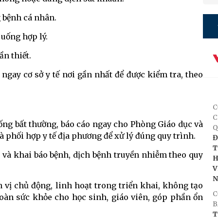
 bệnh cá nhân.
 uống hợp lý.
n thiết.
 ngay cơ sở y tế nơi gần nhất để được kiểm tra, theo
C
C
ống bất thường, báo cáo ngay cho Phòng Giáo dục và
Q
 phối hợp y tế địa phương để xử lý đúng quy trình.
Đ
T
o và khai báo bệnh, dịch bệnh truyền nhiễm theo quy
H
V
 vị chủ động, linh hoạt trong triển khai, không tạo
C
oàn sức khỏe cho học sinh, giáo viên, góp phần ổn
B
T