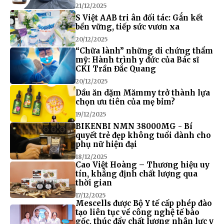
21/12/2025
S Việt AAB tri ân đối tác: Gắn kết
bền vững, tiếp sức vươn xa
20/12/2025
“Chữa lành” những di chứng thẩm
mỹ: Hành trình y đức của Bác sĩ
CKI Trần Đắc Quang
20/12/2025
Dầu ăn dặm Mămmy trở thành lựa
chọn ưu tiên của mẹ bỉm?
19/12/2025
BIKENBI NMN 38000MG - Bí
quyết trẻ đẹp không tuổi dành cho
phụ nữ hiện đại
18/12/2025
Cao Việt Hoàng – Thương hiệu uy
tín, khẳng định chất lượng qua
thời gian
17/12/2025
Mescells được Bộ Y tế cấp phép đào
tạo liên tục về công nghệ tế bào
gốc, thúc đẩy chất lượng nhân lực y