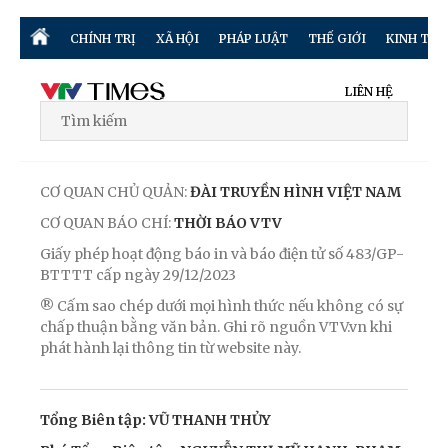
CHÍNH TRỊ
XÃ HỘI
PHÁP LUẬT
THẾ GIỚI
KINH TẾ
LIÊN HỆ
CƠ QUAN CHỦ QUẢN:
ĐÀI TRUYỀN HÌNH VIỆT NAM
CƠ QUAN BÁO CHÍ:
THỜI BÁO VTV
Giấy phép hoạt động báo in và báo điện tử số 483/GP-
BTTTT cấp ngày 29/12/2023
® Cấm sao chép dưới mọi hình thức nếu không có sự
chấp thuận bằng văn bản. Ghi rõ nguồn VTV.vn khi
phát hành lại thông tin từ website này.
Tổng Biên tập: VŨ THANH THỦY