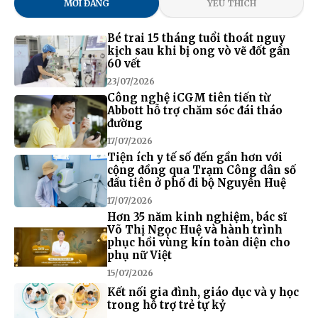
MỚI ĐĂNG
YÊU THÍCH
Bé trai 15 tháng tuổi thoát nguy
kịch sau khi bị ong vò vẽ đốt gần
60 vết
23/07/2026
Công nghệ iCGM tiên tiến từ
Abbott hỗ trợ chăm sóc đái tháo
đường
17/07/2026
Tiện ích y tế số đến gần hơn với
cộng đồng qua Trạm Công dân số
đầu tiên ở phố đi bộ Nguyễn Huệ
17/07/2026
Hơn 35 năm kinh nghiệm, bác sĩ
Võ Thị Ngọc Huệ và hành trình
phục hồi vùng kín toàn diện cho
phụ nữ Việt
15/07/2026
Kết nối gia đình, giáo dục và y học
trong hỗ trợ trẻ tự kỷ