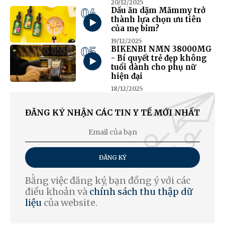
20/12/2025
04
Dầu ăn dặm Mămmy trở
thành lựa chọn ưu tiên
của mẹ bỉm?
19/12/2025
05
BIKENBI NMN 38000MG
- Bí quyết trẻ đẹp không
tuổi dành cho phụ nữ
hiện đại
18/12/2025
ĐĂNG KÝ NHẬN CÁC TIN Y TẾ MỚI NHẤT
ĐĂNG KÝ
Bằng việc đăng ký, bạn đồng ý với các
điều khoản và
chính sách thu thập dữ
liệu
của website.