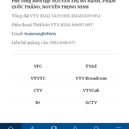
Phó Tổng Biên tập: NGUYỄN THỊ MỸ HẠNH, PHẠM
QUỐC THẮNG, NGUYỄN TRỌNG NINH
Tổng đài VTV: (024) 3.8355931; (024)3.8355932
Điện thoại Thời báo VTV: (024) 66897 897
Email:
toasoan@vtv.vn
Liên hệ quảng cáo: 0912.698.677
VFC
TVAd
VTVTC
VTV Broadcom
CTV
VTVCab
K+
SCTV