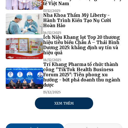
tế Việt Nam
17/12/2025
Nha Khoa Thẩm Mỹ Liberty -
Hành Trình Kiến Tạo Nụ Cười
Hoàn Hảo
16/12/2025
Ích Niệu Khang lọt Top 20 thương
hiệu tiêu biểu Châu Á – Thái Bình
Dương 2025: khẳng định uy tín và
hiệu quả
16/12/2025
Trí Khang Pharma tổ chức thành
công "TikTok Health Business
Forum 2025": Tiên phong xu
hướng - bứt phá doanh thu ngành
dược
15/12/2025
XEM THÊM