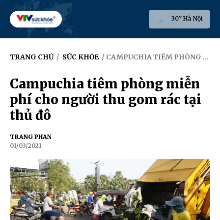
30° Hà Nội
TRANG CHỦ
/
SỨC KHỎE
/ CAMPUCHIA TIÊM PHÒNG MIỄN PHÍ​ CHO NGƯỜI THU GOM RÁC TẠI THỦ ĐÔ
Campuchia tiêm phòng miễn
phí​ cho người thu gom rác tại
thủ đô
TRANG PHAN
01/03/2021