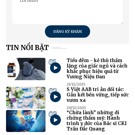
ĐĂNG KÝ KHÁM
TIN NỔI BẬT
01
Tiểu đêm - kẻ thù thầm
lặng của giấc ngủ và cách
khắc phục hiệu quả từ
Vương Niệu Đan
21/12/2025
02
S Việt AAB tri ân đối tác:
Gắn kết bền vững, tiếp sức
vươn xa
20/12/2025
03
“Chữa lành” những di
chứng thẩm mỹ: Hành
trình y đức của Bác sĩ CKI
Trần Đắc Quang