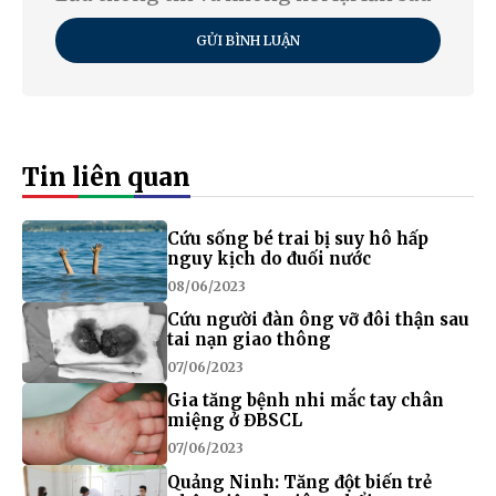
GỬI BÌNH LUẬN
Tin liên quan
Cứu sống bé trai bị suy hô hấp
nguy kịch do đuối nước
08/06/2023
Cứu người đàn ông vỡ đôi thận sau
tai nạn giao thông
07/06/2023
Gia tăng bệnh nhi mắc tay chân
miệng ở ĐBSCL
07/06/2023
Quảng Ninh: Tăng đột biến trẻ