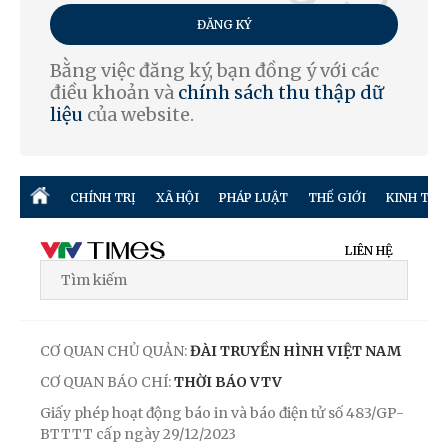
ĐĂNG KÝ
Bằng việc đăng ký, bạn đồng ý với các
điều khoản và
chính sách thu thập dữ
liệu
của website.
CHÍNH TRỊ
XÃ HỘI
PHÁP LUẬT
THẾ GIỚI
KINH TẾ
LIÊN HỆ
CƠ QUAN CHỦ QUẢN:
ĐÀI TRUYỀN HÌNH VIỆT NAM
CƠ QUAN BÁO CHÍ:
THỜI BÁO VTV
Giấy phép hoạt động báo in và báo điện tử số 483/GP-
BTTTT cấp ngày 29/12/2023