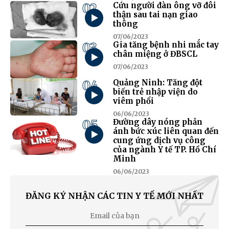
02
Cứu người đàn ông vỡ đôi
thận sau tai nạn giao
thông
07/06/2023
03
Gia tăng bệnh nhi mắc tay
chân miệng ở ĐBSCL
07/06/2023
04
Quảng Ninh: Tăng đột
biến trẻ nhập viện do
viêm phổi
06/06/2023
05
Đường dây nóng phản
ánh bức xúc liên quan đến
cung ứng dịch vụ công
của ngành Y tế TP. Hồ Chí
Minh
06/06/2023
ĐĂNG KÝ NHẬN CÁC TIN Y TẾ MỚI NHẤT