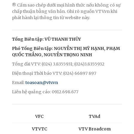
® Cấm sao chép dưới mọi hình thức nếu không có sự
chấp thuận bằng văn bản. Ghi rõ nguồn VTV.vn khi
phát hành lại thông tin từ website này.
Tổng Biên tập: VŨ THANH THỦY
Phó Tổng Biên tập: NGUYỄN THỊ MỸ HẠNH, PHẠM
QUỐC THẮNG, NGUYỄN TRỌNG NINH
Tổng đài VTV: (024) 3.8355931; (024)3.8355932
Điện thoại Thời báo VTV: (024) 66897 897
Email:
toasoan@vtv.vn
Liên hệ quảng cáo: 0912.698.677
VFC
TVAd
VTVTC
VTV Broadcom