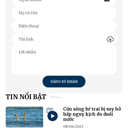
ĐĂNG KÝ KHÁM
TIN NỔI BẬT
01
Cứu sống bé trai bị suy hô
hấp nguy kịch do đuối
nước
08/06/2023