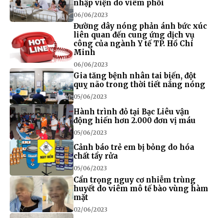
nhập viện do viêm phổi
06/06/2023
Đường dây nóng phản ánh bức xúc
liên quan đến cung ứng dịch vụ
công của ngành Y tế TP. Hồ Chí
Minh
06/06/2023
Gia tăng bệnh nhân tai biến, đột
quỵ não trong thời tiết nắng nóng
05/06/2023
Hành trình đỏ tại Bạc Liêu vận
động hiến hơn 2.000 đơn vị máu
05/06/2023
Cảnh báo trẻ em bị bỏng do hóa
chất tẩy rửa
05/06/2023
Cẩn trọng nguy cơ nhiễm trùng
huyết do viêm mô tế bào vùng hàm
mặt
02/06/2023