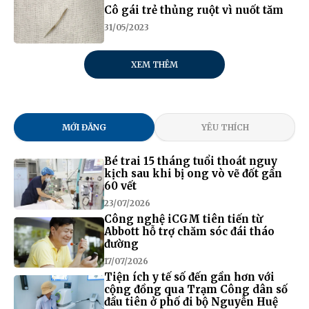
Cô gái trẻ thủng ruột vì nuốt tăm
31/05/2023
XEM THÊM
MỚI ĐĂNG
YÊU THÍCH
Bé trai 15 tháng tuổi thoát nguy
kịch sau khi bị ong vò vẽ đốt gần
60 vết
23/07/2026
Công nghệ iCGM tiên tiến từ
Abbott hỗ trợ chăm sóc đái tháo
đường
17/07/2026
Tiện ích y tế số đến gần hơn với
cộng đồng qua Trạm Công dân số
đầu tiên ở phố đi bộ Nguyễn Huệ