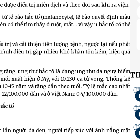
 được điều trị miễn dịch và theo dõi sau khi ra viện.
từ tế bào hắc tố (melanocyte), tế bào quyết định màu
ên có thể tìm thấy ở ruột, mắt… vì vậy u hắc tố có thể
.
 trị và cải thiện tiên lượng bệnh, ngược lại nếu phát
trình điều trị gặp nhiều khó khăn tốn kém, hiệu quả
g tăng, ung thư hắc tố là dạng ung thư da nguy hiểm
TI
 mới xuất hiện ở Mỹ, với 10.130 ca tử vong. Thống kê
 10-15 năm và tăng dần theo tuổi. Tỷ lệ mắc cao nhất
0
 12/100.000 dân và ở Việt Nam: 0,4/ 100.000 dân.
hắc tố
0
0
 lần người da đen, người tiếp xúc với ánh nắng mặt