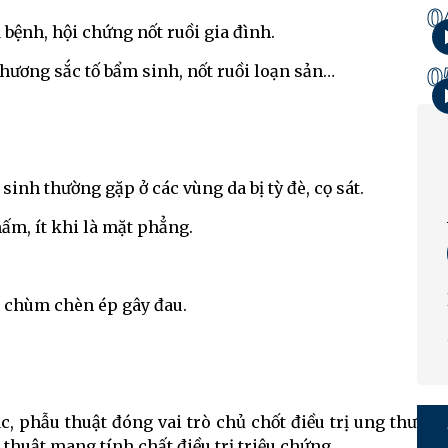
0
ị bệnh, hội chứng nốt ruồi gia đình.
 thương sắc tố bẩm sinh, nốt ruồi loạn sản…
0
sinh thường gặp ở các vùng da bị tỳ đè, cọ sát.
ấm, ít khi là mặt phẳng.
h chùm chèn ép gây đau.
 phẫu thuật đóng vai trò chủ chốt điều trị ung thư
thuật mang tính chất điều trị triệu chứng.