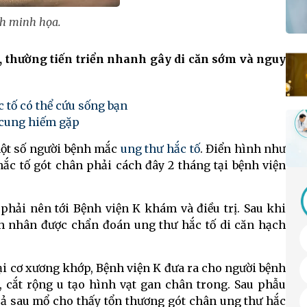
h minh họa.
h, thường tiến triển nhanh gây di căn sớm và nguy
 tố có thể cứu sống bạn
ử cung hiếm gặp
 một số người bệnh mắc
ung thư hắc tố
. Điển hình như
ắc tố gót chân phải cách đây 2 tháng tại bệnh viện
phải nên tới Bệnh viện K khám và điều trị. Sau khi
h nhân được chẩn đoán ung thư hắc tố di căn hạch
ại cơ xương khớp, Bệnh viện K đưa ra cho người bệnh
i, cắt rộng u tạo hình vạt gan chân trong. Sau phẫu
quả sau mổ cho thấy tổn thương gót chân ung thư hắc