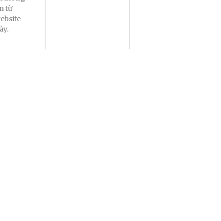
in từ
ebsite
ày.