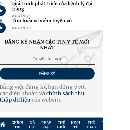
4
Quá trình phát triển của bệnh lý đại
tràng
14/02/2026
5
Tìm hiểu về viêm tuyến vú
14/02/2026
ĐĂNG KÝ NHẬN CÁC TIN Y TẾ MỚI
NHẤT
ĐĂNG KÝ
Bằng việc đăng ký, bạn đồng ý với
các điều khoản và
chính sách thu
thập dữ liệu
của website.
CHÍNH
XÃ
PHÁP
THẾ
KINH
THỂ
TRUYỀN
GIẢ
TRỊ
HỘI
LUẬT
GIỚI
TẾ
THAO
HÌNH
TR