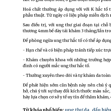
Hoá chất thường áp dụng với với K hắc tố 
phẫu thuật. Từ ngày có liệu pháp miễn dịch r
Sau điều trị, với ung thư giai đoạn tại ch
thương 4mm bề dày tái khám 3 tháng/lần tr
Để phòng ngừa ung thư hắc tố có thể áp dụng
- Hạn chế và có biện pháp tránh tiếp xúc trực
- Khám chuyên khoa với những trường hợp 
đình có người mắc ung thư hắc tố.
- Thường xuyên theo dõi và tự khám da toàn
Để phát hiện sớm căn bệnh này nên chú ý qu
hở, chú ý tới sự thay đổi kích thước màu sắc
hãy lựa chọn cơ sở y tế uy tín để thăm khám, đ
Từ khóa phổ biến:
ung thư da
,
dấu hiệu