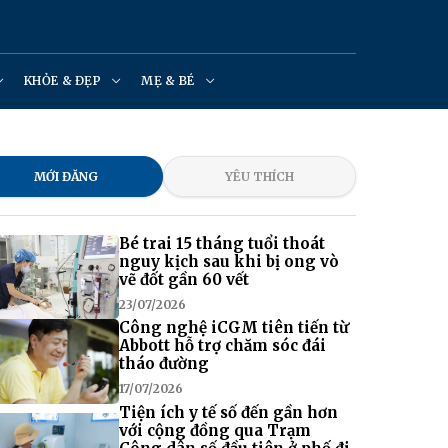
KHỎE & ĐẸP
MẸ & BÉ
MỚI ĐĂNG
YÊU THÍCH
Bé trai 15 tháng tuổi thoát
nguy kịch sau khi bị ong vò
vẽ đốt gần 60 vết
23/07/2026
Công nghệ iCGM tiên tiến từ
Abbott hỗ trợ chăm sóc đái
tháo đường
17/07/2026
Tiện ích y tế số đến gần hơn
với cộng đồng qua Trạm