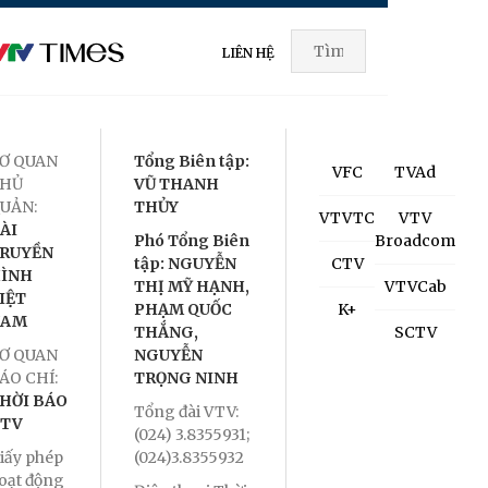
LIÊN HỆ
Ơ QUAN
Tổng Biên tập:
VFC
TVAd
HỦ
VŨ THANH
UẢN:
THỦY
VTVTC
VTV
ÀI
Phó Tổng Biên
Broadcom
RUYỀN
tập: NGUYỄN
CTV
ÌNH
THỊ MỸ HẠNH,
VTVCab
IỆT
PHẠM QUỐC
K+
NAM
THẮNG,
SCTV
Ơ QUAN
NGUYỄN
ÁO CHÍ:
TRỌNG NINH
HỜI BÁO
Tổng đài VTV:
TV
(024) 3.8355931;
iấy phép
(024)3.8355932
oạt động