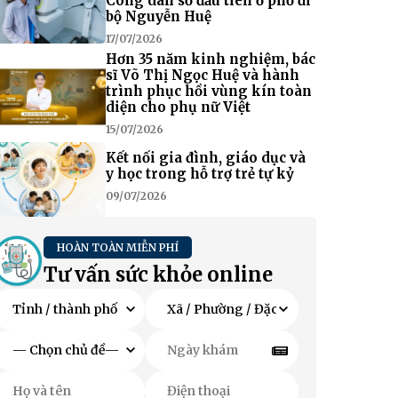
Công dân số đầu tiên ở phố đi
bộ Nguyễn Huệ
17/07/2026
Hơn 35 năm kinh nghiệm, bác
sĩ Võ Thị Ngọc Huệ và hành
trình phục hồi vùng kín toàn
diện cho phụ nữ Việt
15/07/2026
Kết nối gia đình, giáo dục và
y học trong hỗ trợ trẻ tự kỷ
09/07/2026
HOÀN TOÀN MIỄN PHÍ
Tư vấn sức khỏe online