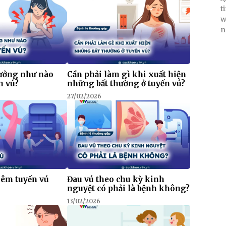
t
w
n
hưởng như nào
Cần phải làm gì khi xuất hiện
n vú?
những bất thường ở tuyến vú?
27/02/2026
iêm tuyến vú
Đau vú theo chu kỳ kinh
nguyệt có phải là bệnh không?
13/02/2026