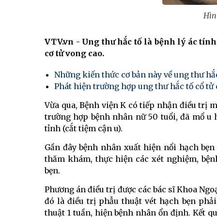
Hìn
VTV.vn - Ung thư hắc tố là bệnh lý ác tín
cơ tử vong cao.
Những kiến thức cơ bản này về ung thư hắc
Phát hiện trường hợp ung thư hắc tố cổ t
Vừa qua, Bệnh viện K có tiếp nhận điều trị
trường hợp bệnh nhân nữ 50 tuổi, đã mổ u h
tỉnh (cắt tiệm cận u).
Gần đây bệnh nhân xuất hiện nổi hạch bẹn 
thăm khám, thực hiện các xét nghiệm, bện
bẹn.
Phương án điều trị được các bác sĩ Khoa Ngo
đó là điều trị phẫu thuật vét hạch bẹn phả
thuật 1 tuần, hiện bệnh nhân ổn định. Kết 