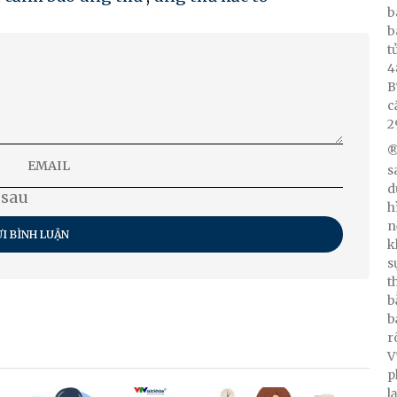
b
b
t
4
B
c
2
®
s
d
 sau
h
n
I BÌNH LUẬN
k
s
t
b
b
r
V
p
l