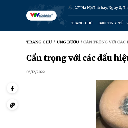
27° Hà Nội
Thứ bảy, Ngày 8, T
TRANG CHỦ
BẢN TIN Y TẾ
TRANG CHỦ
/
UNG BƯỚU
/ CẨN TRỌNG VỚI CÁC
Cẩn trọng với các dấu hiệ
03/12/2022