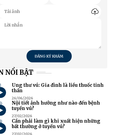
ĐĂNG KÝ KHÁM
N NỔI BẬT
1
Ung thư vú: Gia đình là liều thuốc tinh
thần
26/06/2026
2
Nội tiết ảnh hưởng như nào đến bệnh
tuyến vú?
27/02/2026
3
Cần phải làm gì khi xuất hiện những
bất thường ở tuyến vú?
27/02/2026