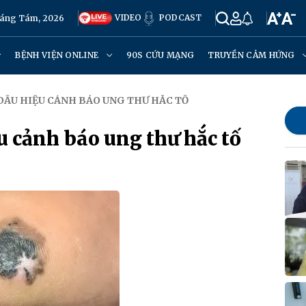
VIDEO
PODCAST
háng Tám, 2026
BỆNH VIỆN ONLINE
90S CỨU MẠNG
TRUYỀN CẢM HỨNG
 DẤU HIỆU CẢNH BÁO UNG THƯ HẮC TỐ
u cảnh báo ung thư hắc tố