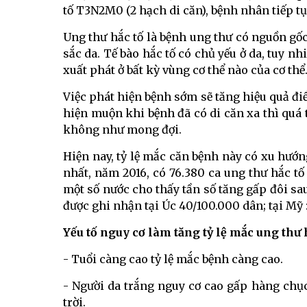
tố T3N2M0 (2 hạch di căn), bệnh nhân tiếp tục
Ung thư hắc tố là bệnh ung thư có nguồn gốc 
sắc da. Tế bào hắc tố có chủ yếu ở da, tuy nhi
xuất phát ở bất kỳ vùng cơ thể nào của cơ thể
Việc phát hiện bệnh sớm sẽ tăng hiệu quả điều
hiện muộn khi bệnh đã có di căn xa thì quá 
không như mong đợi.
Hiện nay, tỷ lệ mắc căn bệnh này có xu hướn
nhất, năm 2016, có 76.380 ca ung thư hắc tố
một số nước cho thấy tần số tăng gấp đôi sau
được ghi nhận tại Úc 40/100.000 dân; tại Mỹ :
Yếu tố nguy cơ làm tăng tỷ lệ mắc ung thư 
- Tuổi càng cao tỷ lệ mắc bệnh càng cao.
- Người da trắng nguy cơ cao gấp hàng chục
trời.