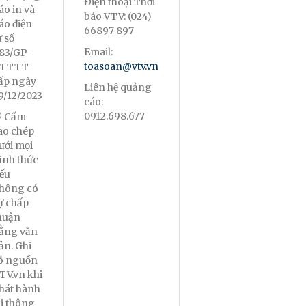
Điện thoại Thời
áo in và
báo VTV: (024)
áo điện
66897 897
ử số
Email:
83/GP-
toasoan@vtv.vn
TTTT
ấp ngày
Liên hệ quảng
9/12/2023
cáo:
0912.698.677
 Cấm
ao chép
ưới mọi
ình thức
ếu
hông có
ự chấp
huận
ằng văn
ản. Ghi
õ nguồn
TV.vn khi
hát hành
ại thông