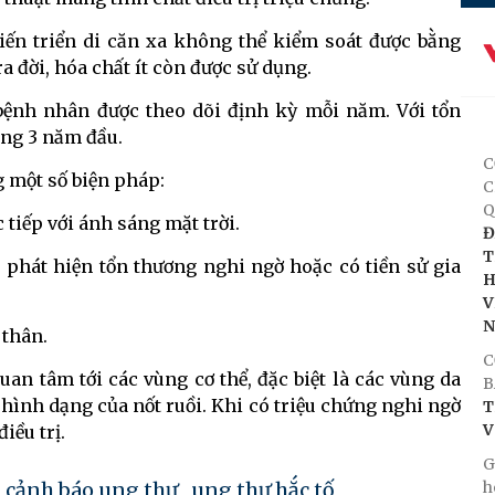
tiến triển di căn xa không thể kiểm soát được bằng
a đời, hóa chất ít còn được sử dụng.
ỗ bệnh nhân được theo dõi định kỳ mỗi năm. Với tổn
ong 3 năm đầu.
C
 một số biện pháp:
C
Q
 tiếp với ánh sáng mặt trời.
Đ
T
phát hiện tổn thương nghi ngờ hoặc có tiền sử gia
H
V
 thân.
C
an tâm tới các vùng cơ thể, đặc biệt là các vùng da
B
, hình dạng của nốt ruồi. Khi có triệu chứng nghi ngờ
T
V
iều trị.
G
h
 cảnh báo ung thư
,
ung thư hắc tố