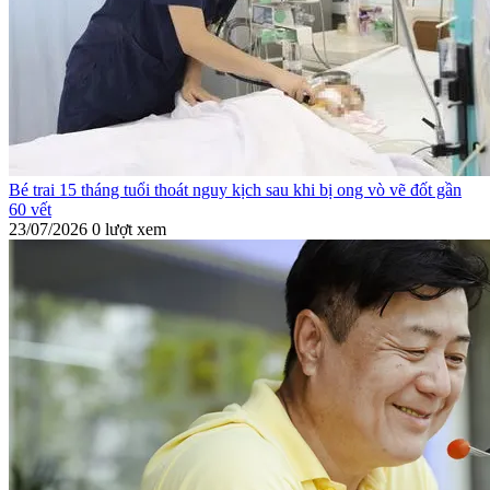
Bé trai 15 tháng tuổi thoát nguy kịch sau khi bị ong vò vẽ đốt gần
60 vết
23/07/2026
0 lượt xem