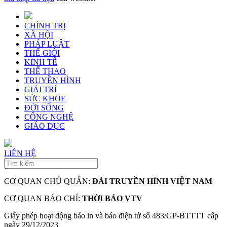
CHÍNH TRỊ
XÃ HỘI
PHÁP LUẬT
THẾ GIỚI
KINH TẾ
THỂ THAO
TRUYỀN HÌNH
GIẢI TRÍ
SỨC KHỎE
ĐỜI SỐNG
CÔNG NGHỆ
GIÁO DỤC
LIÊN HỆ
CƠ QUAN CHỦ QUẢN:
ĐÀI TRUYỀN HÌNH VIỆT NAM
CƠ QUAN BÁO CHÍ:
THỜI BÁO VTV
Giấy phép hoạt động báo in và báo điện tử số 483/GP-BTTTT cấp
ngày 29/12/2023