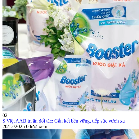
02
S Việt AAB tri ân đối tác: Gắn kết bền vững, tiếp sức vươn xa
20/12/2025
0 lượt xem