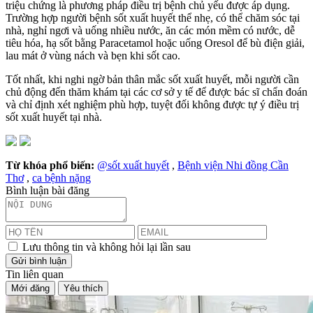
triệu chứng là phương pháp điều trị bệnh chủ yếu được áp dụng.
Trường hợp người bệnh sốt xuất huyết thể nhẹ, có thể chăm sóc tại
nhà, nghỉ ngơi và uống nhiều nước, ăn các món mềm có nước, dễ
tiêu hóa, hạ sốt bằng Paracetamol hoặc uống Oresol để bù điện giải,
lau mát ở vùng nách và bẹn khi sốt cao.
Tốt nhất, khi nghi ngờ bản thân mắc sốt xuất huyết, mỗi người cần
chủ động đến thăm khám tại các cơ sở y tế để được bác sĩ chẩn đoán
và chỉ định xét nghiệm phù hợp, tuyệt đối không được tự ý điều trị
sốt xuất huyết tại nhà.
Từ khóa phổ biến:
@sốt xuất huyết
,
Bệnh viện Nhi đồng Cần
Thơ
,
ca bệnh nặng
Bình luận bài đăng
Lưu thông tin và không hỏi lại lần sau
Gửi bình luận
Tin liên quan
Mới đăng
Yêu thích