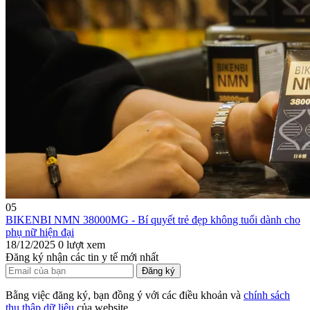
05
BIKENBI NMN 38000MG - Bí quyết trẻ đẹp không tuổi dành cho
phụ nữ hiện đại
18/12/2025
0 lượt xem
Đăng ký nhận các tin y tế mới nhất
Đăng ký
Bằng việc đăng ký, bạn đồng ý với các điều khoản và
chính sách
thu thập dữ liệu
của website.