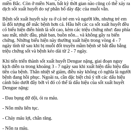
miền Bắc. Còn ở miền Nam, bất kỳ thời gian nào cũng có thể xảy ra
dịch sốt xuất huyết do sự phân bố dày đặc của muỗi vằn.
Bệnh sốt xuất huyết xảy ra ở cả trẻ em và người lớn, nhưng trẻ em
là đối tượng dễ mắc bệnh hơn cả. Hầu hết các ca sốt xuất huyết đều
có biểu hiện điển hình là sốt cao, kèm các triệu chứng như: đau phía
sau mắt, nhức đầu, phát ban, buồn nôn... và không gây ra biến
chứng. Những biểu hiện này thường xuất hiện trong vòng 4 - 7
ngày tính từ sau khi bị muỗi đốt truyền mầm bệnh sẽ bắt đầu bằng
triệu chứng sốt và bệnh kéo dài từ 2 - 7 ngày.
Khi tiến triển thành sốt xuất huyết Dengue nặng, giai đoạn nguy
kịch diễn ra trong khoảng 3 - 7 ngày sau khi xuất hiện dấu hiệu đầu
tiên của bệnh. Thân nhiệt sẽ giảm, điều này không có nghĩa là người
bệnh đang hồi phục. Ngoài ra, cần đặc biệt chú ý tới các dấu hiệu
cảnh báo dưới đây bởi vì đó có thể là dấu hiệu của sốt xuất huyết
Dengue nặng:
- Đau bụng dữ dội, ói ra máu.
- Nôn mửa liên tục.
- Chảy máu lợi, chân răng.
- Nôn ra máu.