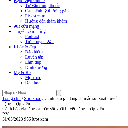
Bệnh viện online
Tư vấn dùng thuốc
Các bệnh lý thường gặp
Livestream
Hướng dẫn thăm khám
90s cứu mạng
Truyền cảm hứng
Podcast
Trò chuyện 24h
Khỏe & đẹp
Bảo hiểm
Luyện tập
Làm đẹp
Dinh dưỡng
Mẹ & Bé
Mẹ khỏe
Bé khỏe
Trang chủ
/
Sức khỏe
/ Cảnh báo gia tăng ca mắc sốt xuất huyết
nặng nhập viện
Cảnh báo gia tăng ca mắc sốt xuất huyết nặng nhập viện
P.V
31/03/2023
956 lượt xem