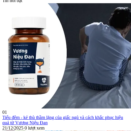
Tin nổi bật
01
Tiểu đêm - kẻ thù thầm lặng của giấc ngủ và cách khắc phục hiệu
quả từ Vương Niệu Đan
21/12/2025
0 lượt xem