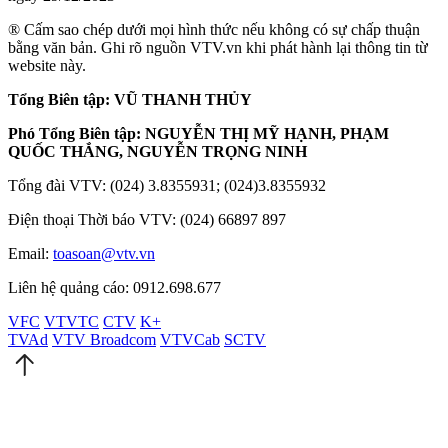
® Cấm sao chép dưới mọi hình thức nếu không có sự chấp thuận
bằng văn bản. Ghi rõ nguồn VTV.vn khi phát hành lại thông tin từ
website này.
Tổng Biên tập: VŨ THANH THỦY
Phó Tổng Biên tập: NGUYỄN THỊ MỸ HẠNH, PHẠM
QUỐC THẮNG, NGUYỄN TRỌNG NINH
Tổng đài VTV: (024) 3.8355931; (024)3.8355932
Điện thoại Thời báo VTV: (024) 66897 897
Email:
toasoan@vtv.vn
Liên hệ quảng cáo: 0912.698.677
VFC
VTVTC
CTV
K+
TVAd
VTV Broadcom
VTVCab
SCTV