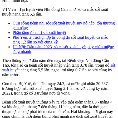
Hình minh họa.
VTV.vn - Tại Bệnh viện Nhi đồng Cần Thơ, số ca mắc sốt xuất
huyết nặng tăng 5,5 lần.
Cứu sống bệnh nhi sốc sốt xuất huyết suy hô hấp, tổn thương
gan nặng
Phân tầng điều trị sốt xuất huyết
Phú Yên: 2 trường hợp tử vong do sốt xuất huyết, ca mắc
tăng 1,2 lần so với cùng kỳ
Hà Nội: Đầu năm 2023, số ca sốt xuất huyết, tay chân miệng
tăng nhanh
Theo thống kê từ đầu năm đến nay, tại Bệnh viện Nhi đồng Cần
Thơ, tổng số ca bệnh sốt huyết nhập viện tăng 3,78 lần, trong đó
sốt
xuất huyết nặng
tăng 5,5 lần, ngoại trú tăng 0,7 lần so với cùng kỳ
năm trước.
Còn theo Bộ Y tế, tính đến ngày 24/3, cả nước ghi nhận 20.537
trường hợp mắc sốt xuất huyết (tăng 2,1 lần so với cùng kỳ năm
2022), trong đó có 3 trường hợp tử vong.
Bệnh sốt xuất huyết thường xảy ra vào thời điểm tháng 3 - tháng 4
và khoảng đầu tháng 7 đến tháng 11 hằng năm, đây là thời gian
thuận lợi cho sự phát triển của muỗi vằn. Hai khoảng thời gian này
cũng chính là thời điểm bùng phát mạnh mẽ dịch sốt xuất huyết tại