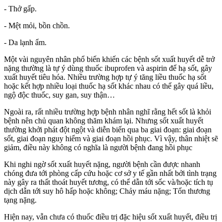
- Thở gấp.
- Mệt mỏi, bồn chồn.
- Da lạnh ẩm.
Một vài nguyên nhân phổ biến khiến các bệnh sốt xuất huyết dễ trở
nặng thường là tự ý dùng thuốc ibuprofen và aspirin để hạ sốt, gây
xuất huyết tiêu hóa. Nhiều trường hợp tự ý tăng liều thuốc hạ sốt
hoặc kết hợp nhiều loại thuốc hạ sốt khác nhau có thể gây quá liều,
ngộ độc thuốc, suy gan, suy thận…
Ngoài ra, rất nhiều trường hợp bệnh nhân nghĩ rằng hết sốt là khỏi
bệnh nên chủ quan không thăm khám lại. Nhưng sốt xuất huyết
thường khởi phát đột ngột và diễn biến qua ba giai đoạn: giai đoạn
sốt, giai đoạn nguy hiểm và giai đoạn hồi phục. Vì vậy, thân nhiệt sẽ
giảm, điều này không có nghĩa là người bệnh đang hồi phục
Khi nghi ngờ sốt xuất huyết nặng, người bệnh cần được nhanh
chóng đưa tới phòng cấp cứu hoặc cơ sở y tế gần nhất bởi tình trạng
này gây ra thất thoát huyết tương, có thể dẫn tới sốc và/hoặc tích tụ
dịch dẫn tới suy hô hấp hoặc không; Chảy máu nặng; Tổn thương
tạng nặng.
Hiện nay, vẫn chưa có thuốc điều trị đặc hiệu sốt xuất huyết, điều trị