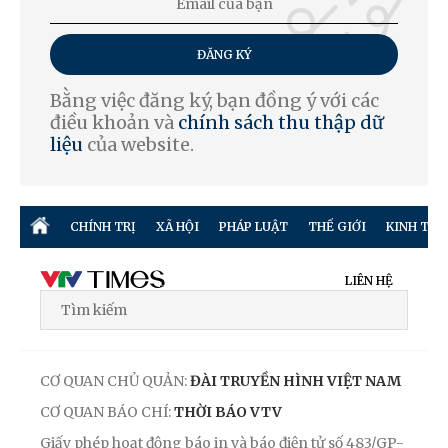
ĐĂNG KÝ
Bằng việc đăng ký, bạn đồng ý với các
điều khoản và
chính sách thu thập dữ
liệu
của website.
CHÍNH TRỊ
XÃ HỘI
PHÁP LUẬT
THẾ GIỚI
KINH TẾ
LIÊN HỆ
CƠ QUAN CHỦ QUẢN:
ĐÀI TRUYỀN HÌNH VIỆT NAM
CƠ QUAN BÁO CHÍ:
THỜI BÁO VTV
Giấy phép hoạt động báo in và báo điện tử số 483/GP-