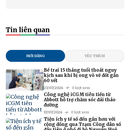
Tin liên quan
MỚI ĐĂNG
YÊU THÍCH
Bé trai 15 tháng tuổi thoát nguy
kịch sau khi bị ong vò vẽ đốt gần
60 vết
23/07/2026
0 lượt xem
Công nghệ iCGM tiên tiến từ
Abbott hỗ trợ chăm sóc đái tháo
đường
17/07/2026
0 lượt xem
Tiện ích y tế số đến gần hơn với
cộng đồng qua Trạm Công dân số
đầu tiên ở phố đi bộ Nguyễn Huệ