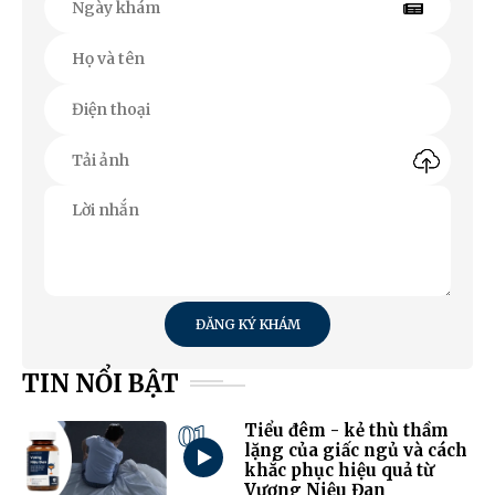
ĐĂNG KÝ KHÁM
TIN NỔI BẬT
01
Tiểu đêm - kẻ thù thầm
lặng của giấc ngủ và cách
khắc phục hiệu quả từ
Vương Niệu Đan