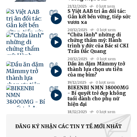
21/12/2025
0 lượt xem
02
S Việt AAB tri ân đối tác:
Gắn kết bền vững, tiếp sức
vươn xa
20/12/2025
0 lượt xem
03
“Chữa lành” những di
chứng thẩm mỹ: Hành
trình y đức của Bác sĩ CKI
Trần Đắc Quang
20/12/2025
0 lượt xem
04
Dầu ăn dặm Mămmy trở
thành lựa chọn ưu tiên
của mẹ bỉm?
19/12/2025
0 lượt xem
05
BIKENBI NMN 38000MG
- Bí quyết trẻ đẹp không
tuổi dành cho phụ nữ
hiện đại
18/12/2025
0 lượt xem
ĐĂNG KÝ NHẬN CÁC TIN Y TẾ MỚI NHẤT