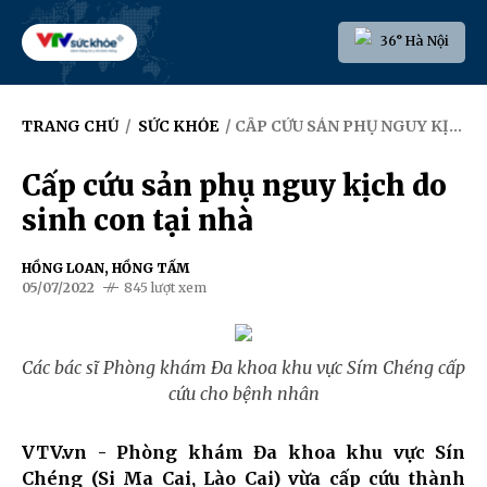
36° Hà Nội
TRANG CHỦ
/
SỨC KHỎE
/ CẤP CỨU SẢN PHỤ NGUY KỊCH DO SINH CON TẠI NHÀ ​
Cấp cứu sản phụ nguy kịch do
sinh con tại nhà ​
HỒNG LOAN, HỒNG TẤM
05/07/2022
845 lượt xem
Các bác sĩ Phòng khám Đa khoa khu vực Sím Chéng cấp
cứu cho bệnh nhân
VTV.vn - Phòng khám Đa khoa khu vực Sín
Chéng (Si Ma Cai, Lào Cai) vừa cấp cứu thành