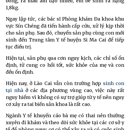
bong, ra máu âm đạo nhiều, em bé sinh ra nặng
1,8kg.
Ngay lập tức, các bác sĩ Phòng khám Đa khoa khu
vực Sín Chéng đã tiến hành cấp cứu, xử lý kịp thời
cho sản phụ. Sau đó, chuyển sản phụ cùng con mới
sinh đến Trung tâm Y tế huyện Si Ma Cai để tiếp
tục điều trị.
Hiện tại, sản phụ qua cơn nguy kịch, các chỉ số ổn
định, tử cung co hồi tốt, sức khỏe của mẹ và con
đều ổn định.
Hiện nay, ở Lào Cai vẫn còn trường hợp
sinh con
tại nhà
ở các địa phương vùng cao, việc này rất
nguy hiểm vì không có sự trợ giúp từ y tế nên nguy
cơ xảy ra tai biến sản khoa là rất cao.
Ngành Y tế khuyến cáo bà mẹ có thai nên thường
xuyên đi khám và theo dõi sức khỏe tại các cơ sở y
tế để phòng nguy cơ có thể xảy ra và có cuộc sinh