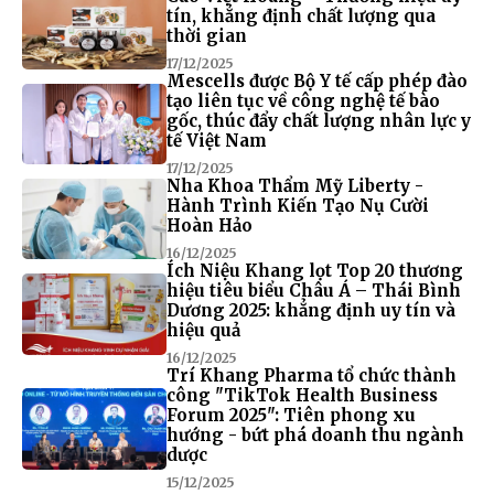
tín, khẳng định chất lượng qua
thời gian
17/12/2025
Mescells được Bộ Y tế cấp phép đào
tạo liên tục về công nghệ tế bào
gốc, thúc đẩy chất lượng nhân lực y
tế Việt Nam
17/12/2025
Nha Khoa Thẩm Mỹ Liberty -
Hành Trình Kiến Tạo Nụ Cười
Hoàn Hảo
16/12/2025
Ích Niệu Khang lọt Top 20 thương
hiệu tiêu biểu Châu Á – Thái Bình
Dương 2025: khẳng định uy tín và
hiệu quả
16/12/2025
Trí Khang Pharma tổ chức thành
công "TikTok Health Business
Forum 2025": Tiên phong xu
hướng - bứt phá doanh thu ngành
dược
15/12/2025