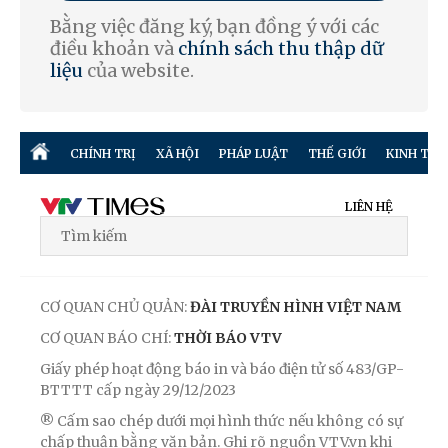
Bằng việc đăng ký, bạn đồng ý với các
điều khoản và
chính sách thu thập dữ
liệu
của website.
CHÍNH TRỊ
XÃ HỘI
PHÁP LUẬT
THẾ GIỚI
KINH TẾ
LIÊN HỆ
CƠ QUAN CHỦ QUẢN:
ĐÀI TRUYỀN HÌNH VIỆT NAM
CƠ QUAN BÁO CHÍ:
THỜI BÁO VTV
Giấy phép hoạt động báo in và báo điện tử số 483/GP-
BTTTT cấp ngày 29/12/2023
® Cấm sao chép dưới mọi hình thức nếu không có sự
chấp thuận bằng văn bản. Ghi rõ nguồn VTV.vn khi