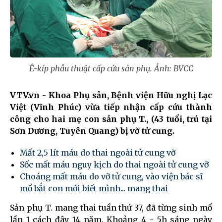
Ê-kíp phẫu thuật cấp cứu sản phụ. Ảnh: BVCC
VTV.vn - Khoa Phụ sản, Bệnh viện Hữu nghị Lạc
Việt (Vĩnh Phúc) vừa tiếp nhận cấp cứu thành
công cho hai mẹ con sản phụ T., (43 tuổi, trú tại
Sơn Dương, Tuyên Quang) bị vỡ tử cung.
Mất 2,5 lít máu do thai ngoài tử cung vỡ
Sốc mất máu nguy kịch do thai ngoài tử cung vỡ
Choáng mất máu do vỡ tử cung, vào viện bác sĩ
mổ bắt con mới biết mình... mang thai
Sản phụ T. mang thai tuần thứ 37, đã từng sinh mổ
lần 1 cách đây 14 năm. Khoảng 4 - 5h sáng ngày