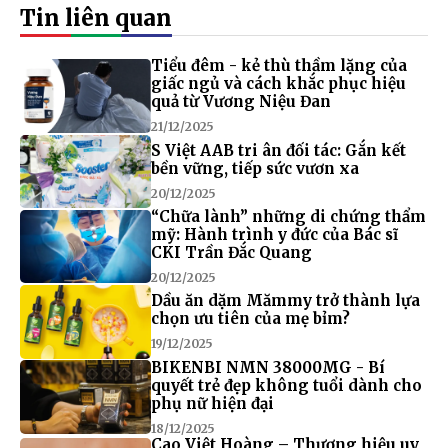
Tin liên quan
Tiểu đêm - kẻ thù thầm lặng của
giấc ngủ và cách khắc phục hiệu
quả từ Vương Niệu Đan
21/12/2025
S Việt AAB tri ân đối tác: Gắn kết
bền vững, tiếp sức vươn xa
20/12/2025
“Chữa lành” những di chứng thẩm
mỹ: Hành trình y đức của Bác sĩ
CKI Trần Đắc Quang
20/12/2025
Dầu ăn dặm Mămmy trở thành lựa
chọn ưu tiên của mẹ bỉm?
19/12/2025
BIKENBI NMN 38000MG - Bí
quyết trẻ đẹp không tuổi dành cho
phụ nữ hiện đại
18/12/2025
Cao Việt Hoàng – Thương hiệu uy