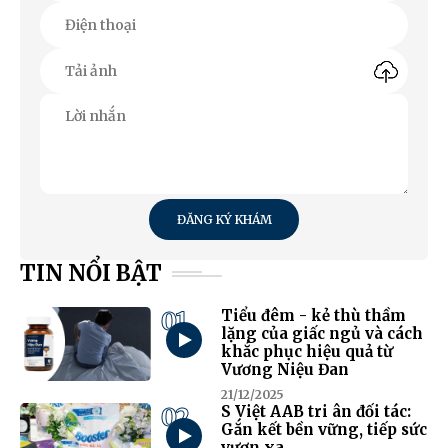
ĐĂNG KÝ KHÁM
TIN NỔI BẬT
01
Tiểu đêm - kẻ thù thầm
lặng của giấc ngủ và cách
khắc phục hiệu quả từ
Vương Niệu Đan
21/12/2025
02
S Việt AAB tri ân đối tác:
Gắn kết bền vững, tiếp sức
vươn xa