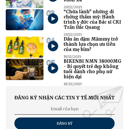
20/12/2025
03
“Chữa lành” những di
chứng thẩm mỹ: Hành
trình y đức của Bác sĩ CKI
Trần Đắc Quang
20/12/2025
04
Dầu ăn dặm Mămmy trở
thành lựa chọn ưu tiên
của mẹ bỉm?
19/12/2025
05
BIKENBI NMN 38000MG
- Bí quyết trẻ đẹp không
tuổi dành cho phụ nữ
hiện đại
18/12/2025
ĐĂNG KÝ NHẬN CÁC TIN Y TẾ MỚI NHẤT
ĐĂNG KÝ