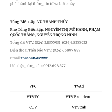
phát hành lại thông tin từ website này.
Tổng Biên tập: VŨ THANH THỦY
Phó Tổng Biên tập: NGUYỄN THỊ MỸ HẠNH, PHẠM
QUỐC THẮNG, NGUYỄN TRỌNG NINH
Tổng đài VTV: (024) 3.8355931; (024)3.8355932
Điện thoại Thời báo VTV: (024) 66897 897
Email:
toasoan@vtv.vn
Liên hệ quảng cáo: 0912.698.677
VFC
TVAd
VTVTC
VTV Broadcom
CTV
VTVCab