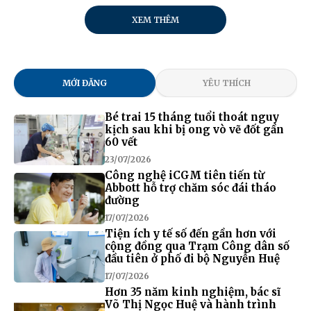
XEM THÊM
MỚI ĐĂNG
YÊU THÍCH
Bé trai 15 tháng tuổi thoát nguy
kịch sau khi bị ong vò vẽ đốt gần
60 vết
23/07/2026
Công nghệ iCGM tiên tiến từ
Abbott hỗ trợ chăm sóc đái tháo
đường
17/07/2026
Tiện ích y tế số đến gần hơn với
cộng đồng qua Trạm Công dân số
đầu tiên ở phố đi bộ Nguyễn Huệ
17/07/2026
Hơn 35 năm kinh nghiệm, bác sĩ
Võ Thị Ngọc Huệ và hành trình