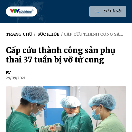
27° Hà Nội
TRANG CHỦ
/
SỨC KHỎE
/ CẤP CỨU THÀNH CÔNG SẢN PHỤ THAI 37 TUẦN BỊ VỠ TỬ CUNG
Cấp cứu thành công sản phụ
thai 37 tuần bị vỡ tử cung
P.V
29/09/2021