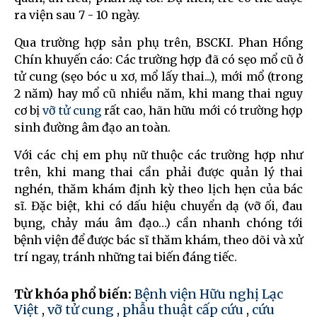
ra viện sau 7 - 10 ngày.
Qua trường hợp sản phụ trên, BSCKI. Phan Hồng
Chín khuyến cáo: Các trường hợp đã có sẹo mổ cũ ở
tử cung (sẹo bóc u xơ, mổ lấy thai...), mới mổ (trong
2 năm) hay mổ cũ nhiều năm, khi mang thai nguy
cơ bị
vỡ tử cung
rất cao, hãn hữu mới có trường hợp
sinh đường âm đạo an toàn.
Với các chị em phụ nữ thuộc các trường hợp như
trên, khi mang thai cần phải được quản lý thai
nghén, thăm khám định kỳ theo lịch hẹn của bác
sĩ. Đặc biệt, khi có dấu hiệu chuyển dạ (vỡ ối, đau
bụng, chảy máu âm đạo…) cần nhanh chóng tới
bệnh viện để được bác sĩ thăm khám, theo dõi và xử
trí ngay, tránh những tai biến đáng tiếc.
Từ khóa phổ biến:
Bệnh viện Hữu nghị Lạc
Việt
,
vỡ tử cung
,
phẫu thuật cấp cứu
,
cứu