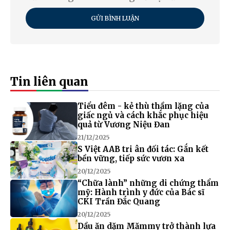
GỬI BÌNH LUẬN
Tin liên quan
Tiểu đêm - kẻ thù thầm lặng của
giấc ngủ và cách khắc phục hiệu
quả từ Vương Niệu Đan
21/12/2025
S Việt AAB tri ân đối tác: Gắn kết
bền vững, tiếp sức vươn xa
20/12/2025
“Chữa lành” những di chứng thẩm
mỹ: Hành trình y đức của Bác sĩ
CKI Trần Đắc Quang
20/12/2025
Dầu ăn dặm Mămmy trở thành lựa