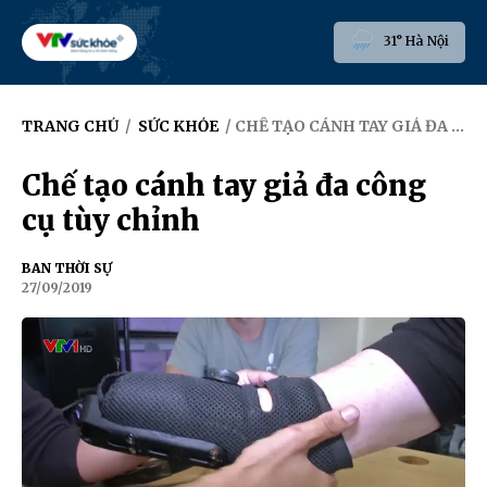
31° Hà Nội
TRANG CHỦ
/
SỨC KHỎE
/ CHẾ TẠO CÁNH TAY GIẢ ĐA CÔNG CỤ TÙY CHỈNH
Chế tạo cánh tay giả đa công
cụ tùy chỉnh
BAN THỜI SỰ
27/09/2019