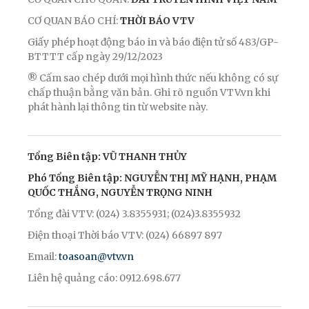
CƠ QUAN BÁO CHÍ:
THỜI BÁO VTV
Giấy phép hoạt động báo in và báo điện tử số 483/GP-
BTTTT cấp ngày 29/12/2023
® Cấm sao chép dưới mọi hình thức nếu không có sự
chấp thuận bằng văn bản. Ghi rõ nguồn VTV.vn khi
phát hành lại thông tin từ website này.
Tổng Biên tập: VŨ THANH THỦY
Phó Tổng Biên tập: NGUYỄN THỊ MỸ HẠNH, PHẠM
QUỐC THẮNG, NGUYỄN TRỌNG NINH
Tổng đài VTV: (024) 3.8355931; (024)3.8355932
Điện thoại Thời báo VTV: (024) 66897 897
Email:
toasoan@vtv.vn
Liên hệ quảng cáo: 0912.698.677