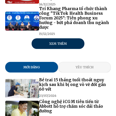
16/12/2025
Trí Khang Pharma tổ chức thành
công "TikTok Health Business
Forum 2025": Tiên phong xu
hướng - bứt phá doanh thu ngành
dược
15/12/2025
XEM THÊM
MỚI ĐĂNG
YÊU THÍCH
Bé trai 15 tháng tuổi thoát nguy
kịch sau khi bị ong vò vẽ đốt gần
60 vết
23/07/2026
Công nghệ iCGM tiên tiến từ
Abbott hỗ trợ chăm sóc đái tháo
đường