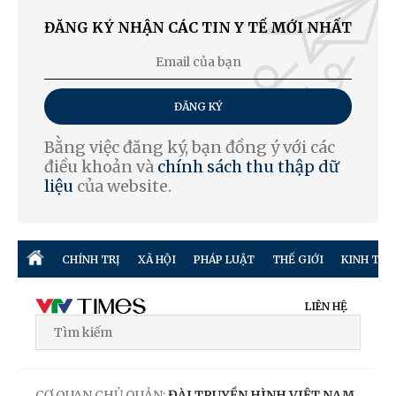
ĐĂNG KÝ NHẬN CÁC TIN Y TẾ MỚI NHẤT
ĐĂNG KÝ
Bằng việc đăng ký, bạn đồng ý với các
điều khoản và
chính sách thu thập dữ
liệu
của website.
CHÍNH TRỊ
XÃ HỘI
PHÁP LUẬT
THẾ GIỚI
KINH TẾ
LIÊN HỆ
CƠ QUAN CHỦ QUẢN:
ĐÀI TRUYỀN HÌNH VIỆT NAM