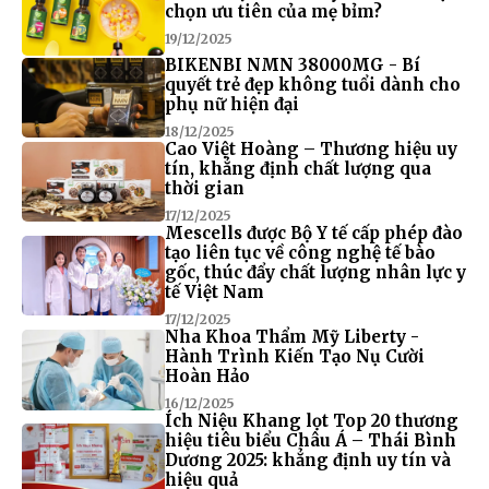
chọn ưu tiên của mẹ bỉm?
19/12/2025
BIKENBI NMN 38000MG - Bí
quyết trẻ đẹp không tuổi dành cho
phụ nữ hiện đại
18/12/2025
Cao Việt Hoàng – Thương hiệu uy
tín, khẳng định chất lượng qua
thời gian
17/12/2025
Mescells được Bộ Y tế cấp phép đào
tạo liên tục về công nghệ tế bào
gốc, thúc đẩy chất lượng nhân lực y
tế Việt Nam
17/12/2025
Nha Khoa Thẩm Mỹ Liberty -
Hành Trình Kiến Tạo Nụ Cười
Hoàn Hảo
16/12/2025
Ích Niệu Khang lọt Top 20 thương
hiệu tiêu biểu Châu Á – Thái Bình
Dương 2025: khẳng định uy tín và
hiệu quả