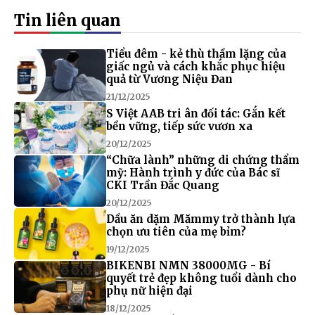
Tin liên quan
Tiểu đêm - kẻ thù thầm lặng của
giấc ngủ và cách khắc phục hiệu
quả từ Vương Niệu Đan
21/12/2025
S Việt AAB tri ân đối tác: Gắn kết
bền vững, tiếp sức vươn xa
20/12/2025
“Chữa lành” những di chứng thẩm
mỹ: Hành trình y đức của Bác sĩ
CKI Trần Đắc Quang
20/12/2025
Dầu ăn dặm Mămmy trở thành lựa
chọn ưu tiên của mẹ bỉm?
19/12/2025
BIKENBI NMN 38000MG - Bí
quyết trẻ đẹp không tuổi dành cho
phụ nữ hiện đại
18/12/2025