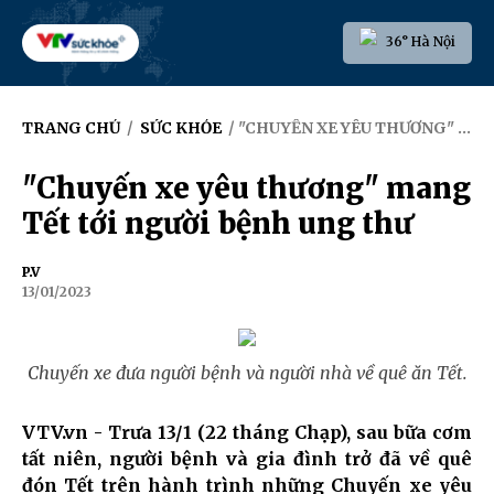
36° Hà Nội
TRANG CHỦ
/
SỨC KHỎE
/ "CHUYẾN XE YÊU THƯƠNG" MANG TẾT TỚI NGƯỜI BỆNH UNG THƯ
"Chuyến xe yêu thương" mang
Tết tới người bệnh ung thư
P.V
13/01/2023
Chuyến xe đưa người bệnh và người nhà về quê ăn Tết.
VTV.vn - Trưa 13/1 (22 tháng Chạp), sau bữa cơm
tất niên, người bệnh và gia đình trở đã về quê
đón Tết trên hành trình những Chuyến xe yêu