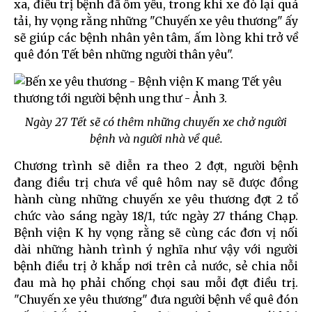
xa, điều trị bệnh đã ốm yếu, trong khi xe đò lại quá
tải, hy vọng rằng những "Chuyến xe yêu thương" ấy
sẽ giúp các bệnh nhân yên tâm, ấm lòng khi trở về
quê đón Tết bên những người thân yêu".
Ngày 27 Tết sẽ có thêm những chuyến xe chở người
bệnh và người nhà về quê.
Chương trình sẽ diễn ra theo 2 đợt, người bệnh
đang điều trị chưa về quê hôm nay sẽ được đồng
hành cùng những chuyến xe yêu thương đợt 2 tổ
chức vào sáng ngày 18/1, tức ngày 27 tháng Chạp.
Bệnh viện K hy vọng rằng sẽ cùng các đơn vị nối
dài những hành trình ý nghĩa như vậy với người
bệnh điều trị ở khắp nơi trên cả nước, sẻ chia nỗi
đau mà họ phải chống chọi sau mỗi đợt điều trị.
"Chuyến xe yêu thương" đưa người bệnh về quê đón