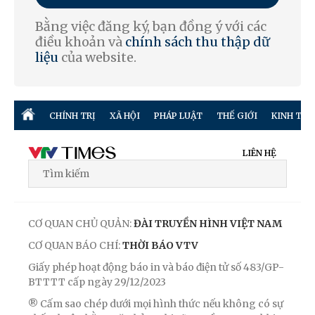
Bằng việc đăng ký, bạn đồng ý với các
điều khoản và
chính sách thu thập dữ
liệu
của website.
CHÍNH TRỊ
XÃ HỘI
PHÁP LUẬT
THẾ GIỚI
KINH TẾ
LIÊN HỆ
CƠ QUAN CHỦ QUẢN:
ĐÀI TRUYỀN HÌNH VIỆT NAM
CƠ QUAN BÁO CHÍ:
THỜI BÁO VTV
Giấy phép hoạt động báo in và báo điện tử số 483/GP-
BTTTT cấp ngày 29/12/2023
® Cấm sao chép dưới mọi hình thức nếu không có sự