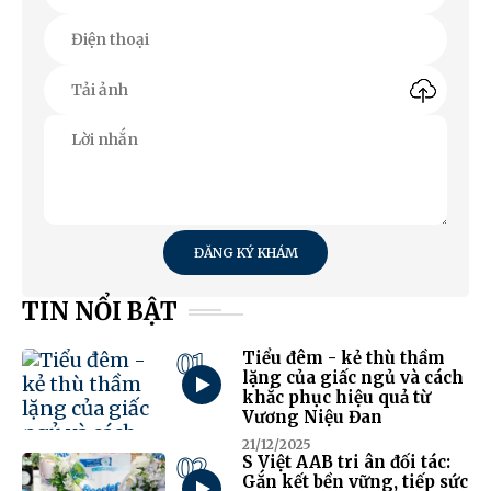
ĐĂNG KÝ KHÁM
TIN NỔI BẬT
01
Tiểu đêm - kẻ thù thầm
lặng của giấc ngủ và cách
khắc phục hiệu quả từ
Vương Niệu Đan
21/12/2025
02
S Việt AAB tri ân đối tác:
Gắn kết bền vững, tiếp sức