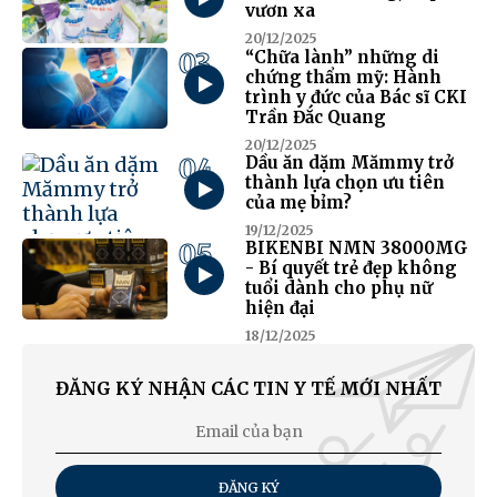
vươn xa
20/12/2025
03
“Chữa lành” những di
chứng thẩm mỹ: Hành
trình y đức của Bác sĩ CKI
Trần Đắc Quang
20/12/2025
04
Dầu ăn dặm Mămmy trở
thành lựa chọn ưu tiên
của mẹ bỉm?
19/12/2025
05
BIKENBI NMN 38000MG
- Bí quyết trẻ đẹp không
tuổi dành cho phụ nữ
hiện đại
18/12/2025
ĐĂNG KÝ NHẬN CÁC TIN Y TẾ MỚI NHẤT
ĐĂNG KÝ