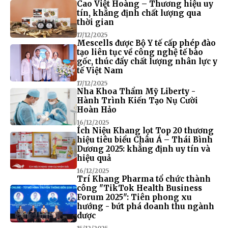
Cao Việt Hoàng – Thương hiệu uy
tín, khẳng định chất lượng qua
thời gian
17/12/2025
Mescells được Bộ Y tế cấp phép đào
tạo liên tục về công nghệ tế bào
gốc, thúc đẩy chất lượng nhân lực y
tế Việt Nam
17/12/2025
Nha Khoa Thẩm Mỹ Liberty -
Hành Trình Kiến Tạo Nụ Cười
Hoàn Hảo
16/12/2025
Ích Niệu Khang lọt Top 20 thương
hiệu tiêu biểu Châu Á – Thái Bình
Dương 2025: khẳng định uy tín và
hiệu quả
16/12/2025
Trí Khang Pharma tổ chức thành
công "TikTok Health Business
Forum 2025": Tiên phong xu
hướng - bứt phá doanh thu ngành
dược