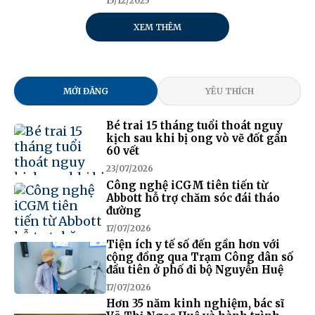
15/12/2025
XEM THÊM
MỚI ĐĂNG
YÊU THÍCH
Bé trai 15 tháng tuổi thoát nguy
kịch sau khi bị ong vò vẽ đốt gần
60 vết
23/07/2026
Công nghệ iCGM tiên tiến từ
Abbott hỗ trợ chăm sóc đái tháo
đường
17/07/2026
Tiện ích y tế số đến gần hơn với
cộng đồng qua Trạm Công dân số
đầu tiên ở phố đi bộ Nguyễn Huệ
17/07/2026
Hơn 35 năm kinh nghiệm, bác sĩ