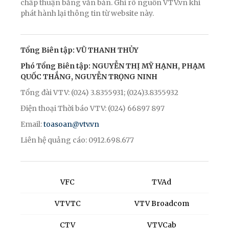
chấp thuận bằng văn bản. Ghi rõ nguồn VTV.vn khi
phát hành lại thông tin từ website này.
Tổng Biên tập: VŨ THANH THỦY
Phó Tổng Biên tập: NGUYỄN THỊ MỸ HẠNH, PHẠM
QUỐC THẮNG, NGUYỄN TRỌNG NINH
Tổng đài VTV: (024) 3.8355931; (024)3.8355932
Điện thoại Thời báo VTV: (024) 66897 897
Email:
toasoan@vtv.vn
Liên hệ quảng cáo: 0912.698.677
VFC
TVAd
VTVTC
VTV Broadcom
CTV
VTVCab