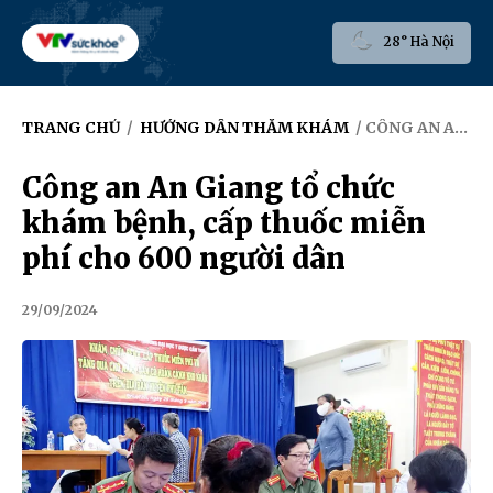
28° Hà Nội
TRANG CHỦ
/
HƯỚNG DẪN THĂM KHÁM
/ CÔNG AN AN GIANG TỔ CHỨC KHÁM BỆNH, CẤP THUỐC MIỄN PHÍ CHO 600 NGƯỜI DÂN
Công an An Giang tổ chức
khám bệnh, cấp thuốc miễn
phí cho 600 người dân
29/09/2024