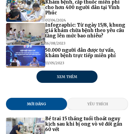
Khám bệnh, cấp thuốc miễn phí
cho hơn 400 người dân tại Vĩnh
Phúc
07/04/2024
Infographic: Từ ngày 15/8, khung
giá khám chữa bệnh theo yêu cầu
tăng lên mức bao nhiêu?
16/08/2023
50.000 người dân được tư vấn,
khám bệnh trực tiếp miễn phí
13/05/2023
XEM THÊM
MỚI ĐĂNG
YÊU THÍCH
Bé trai 15 tháng tuổi thoát nguy
kịch sau khi bị ong vò vẽ đốt gần
60 vết