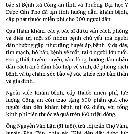
bác sĩ Bệnh xá Công an tỉnh và Trường Đại học Y
Dược Cần Thơ đã tận tình hướng dẫn, khám bệnh,
cấp phát thuốc miễn phí cho 300 người dân.
Qua thăm khám, các y, bác sĩ đã tư vấn cách phòng
và điều trị một số nhóm bệnh chủ yếu mà người
dân thường gặp, như: tăng huyết áp, bệnh lý dạ dày,
tim mạch, hô hấp, bệnh về mắt, tai ở người lớn tuổi.
Đồng thời, tuyên truyền, vận động, hướng dẫn nhân
dân cách ăn ở đảm bảo hợp vệ sinh, đề phòng dịch
bệnh và tự chăm sóc bảo vệ sức khỏe cho bản thân
và gia đình.
Ngoài việc khám bệnh, cấp thuốc miễn phí, lực
lượng Công an còn trao tặng 600 phần quà cho
người dân đến khám bệnh tại 02 điểm, với tổng
kinh phí tiền thuốc và quà trên 160 triệu đồng.
Ông Nguyễn Văn Lận (81 tuổi), trú thị trấn Chợ Vàm,
huyện Phú Tân, chia sẻ: "Khi đến đây được lực