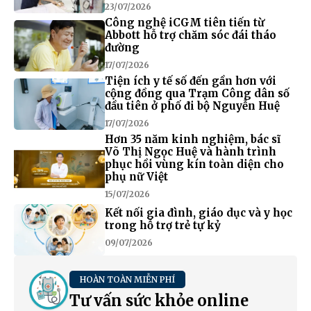
23/07/2026
Công nghệ iCGM tiên tiến từ
Abbott hỗ trợ chăm sóc đái tháo
đường
17/07/2026
Tiện ích y tế số đến gần hơn với
cộng đồng qua Trạm Công dân số
đầu tiên ở phố đi bộ Nguyễn Huệ
17/07/2026
Hơn 35 năm kinh nghiệm, bác sĩ
Võ Thị Ngọc Huệ và hành trình
phục hồi vùng kín toàn diện cho
phụ nữ Việt
15/07/2026
Kết nối gia đình, giáo dục và y học
trong hỗ trợ trẻ tự kỷ
09/07/2026
HOÀN TOÀN MIỄN PHÍ
Tư vấn sức khỏe online