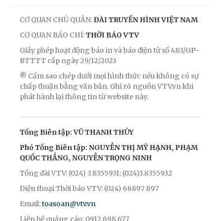
CƠ QUAN CHỦ QUẢN:
ĐÀI TRUYỀN HÌNH VIỆT NAM
CƠ QUAN BÁO CHÍ:
THỜI BÁO VTV
Giấy phép hoạt động báo in và báo điện tử số 483/GP-
BTTTT cấp ngày 29/12/2023
® Cấm sao chép dưới mọi hình thức nếu không có sự
chấp thuận bằng văn bản. Ghi rõ nguồn VTV.vn khi
phát hành lại thông tin từ website này.
Tổng Biên tập: VŨ THANH THỦY
Phó Tổng Biên tập: NGUYỄN THỊ MỸ HẠNH, PHẠM
QUỐC THẮNG, NGUYỄN TRỌNG NINH
Tổng đài VTV: (024) 3.8355931; (024)3.8355932
Điện thoại Thời báo VTV: (024) 66897 897
Email:
toasoan@vtv.vn
Liên hệ quảng cáo: 0912.698.677