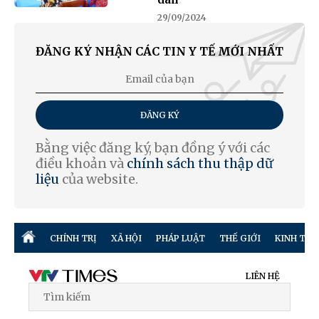
29/09/2024
ĐĂNG KÝ NHẬN CÁC TIN Y TẾ MỚI NHẤT
ĐĂNG KÝ
Bằng việc đăng ký, bạn đồng ý với các
điều khoản và
chính sách thu thập dữ
liệu
của website.
CHÍNH TRỊ
XÃ HỘI
PHÁP LUẬT
THẾ GIỚI
KINH TẾ
LIÊN HỆ