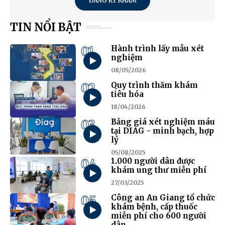
ĐĂNG KÝ KHÁM
TIN NỔI BẬT
01
Hành trình lấy mẫu xét
nghiệm
08/05/2026
02
Quy trình thăm khám
tiêu hóa
18/04/2026
03
Bảng giá xét nghiệm máu
tại DIAG - minh bạch, hợp
lý
05/08/2025
04
1.000 người dân được
khám ung thư miễn phí
27/03/2025
05
Công an An Giang tổ chức
khám bệnh, cấp thuốc
miễn phí cho 600 người
dân