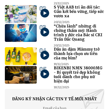
21/12/2025
02
S Việt AAB tri ân đối tác:
Gắn kết bền vững, tiếp sức
vươn xa
20/12/2025
03
“Chữa lành” những di
chứng thẩm mỹ: Hành
trình y đức của Bác sĩ CKI
Trần Đắc Quang
20/12/2025
04
Dầu ăn dặm Mămmy trở
thành lựa chọn ưu tiên
của mẹ bỉm?
19/12/2025
05
BIKENBI NMN 38000MG
- Bí quyết trẻ đẹp không
tuổi dành cho phụ nữ
hiện đại
18/12/2025
ĐĂNG KÝ NHẬN CÁC TIN Y TẾ MỚI NHẤT