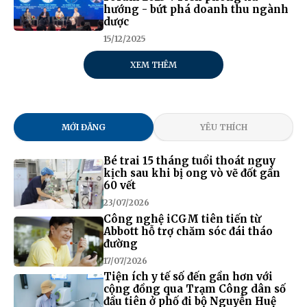
hướng - bứt phá doanh thu ngành
dược
15/12/2025
XEM THÊM
MỚI ĐĂNG
YÊU THÍCH
Bé trai 15 tháng tuổi thoát nguy
kịch sau khi bị ong vò vẽ đốt gần
60 vết
23/07/2026
Công nghệ iCGM tiên tiến từ
Abbott hỗ trợ chăm sóc đái tháo
đường
17/07/2026
Tiện ích y tế số đến gần hơn với
cộng đồng qua Trạm Công dân số
đầu tiên ở phố đi bộ Nguyễn Huệ