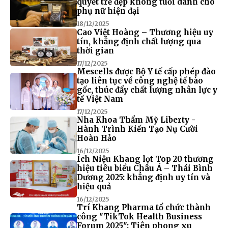
quyết trẻ đẹp không tuổi dành cho
phụ nữ hiện đại
18/12/2025
Cao Việt Hoàng – Thương hiệu uy
tín, khẳng định chất lượng qua
thời gian
17/12/2025
Mescells được Bộ Y tế cấp phép đào
tạo liên tục về công nghệ tế bào
gốc, thúc đẩy chất lượng nhân lực y
tế Việt Nam
17/12/2025
Nha Khoa Thẩm Mỹ Liberty -
Hành Trình Kiến Tạo Nụ Cười
Hoàn Hảo
16/12/2025
Ích Niệu Khang lọt Top 20 thương
hiệu tiêu biểu Châu Á – Thái Bình
Dương 2025: khẳng định uy tín và
hiệu quả
16/12/2025
Trí Khang Pharma tổ chức thành
công "TikTok Health Business
Forum 2025": Tiên phong xu