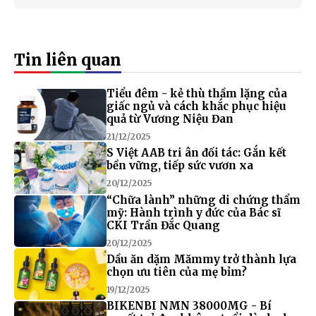
Tin liên quan
Tiểu đêm - kẻ thù thầm lặng của
giấc ngủ và cách khắc phục hiệu
quả từ Vương Niệu Đan
21/12/2025
S Việt AAB tri ân đối tác: Gắn kết
bền vững, tiếp sức vươn xa
20/12/2025
“Chữa lành” những di chứng thẩm
mỹ: Hành trình y đức của Bác sĩ
CKI Trần Đắc Quang
20/12/2025
Dầu ăn dặm Mămmy trở thành lựa
chọn ưu tiên của mẹ bỉm?
19/12/2025
BIKENBI NMN 38000MG - Bí