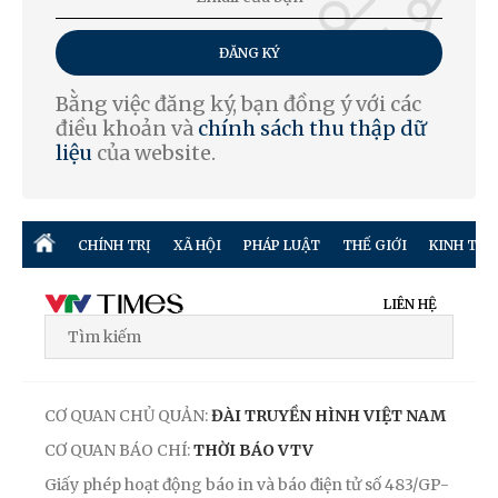
ĐĂNG KÝ
Bằng việc đăng ký, bạn đồng ý với các
điều khoản và
chính sách thu thập dữ
liệu
của website.
CHÍNH TRỊ
XÃ HỘI
PHÁP LUẬT
THẾ GIỚI
KINH TẾ
LIÊN HỆ
CƠ QUAN CHỦ QUẢN:
ĐÀI TRUYỀN HÌNH VIỆT NAM
CƠ QUAN BÁO CHÍ:
THỜI BÁO VTV
Giấy phép hoạt động báo in và báo điện tử số 483/GP-