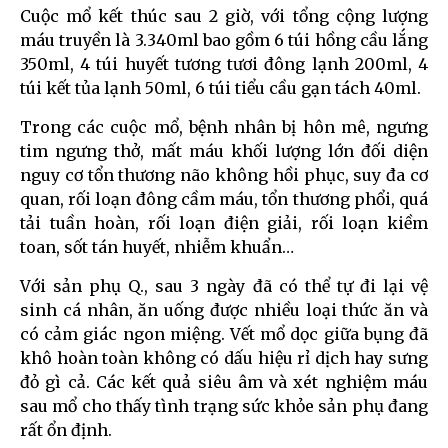
Cuộc mổ kết thúc sau 2 giờ, với tổng cộng lượng
máu truyền là 3.340ml bao gồm 6 túi hồng cầu lắng
350ml, 4 túi huyết tương tươi đông lạnh 200ml, 4
túi kết tủa lạnh 50ml, 6 túi tiểu cầu gạn tách 40ml.
Trong các cuộc mổ, bệnh nhân bị hôn mê, ngưng
tim ngưng thở, mất máu khối lượng lớn đối diện
nguy cơ tổn thương não không hồi phục, suy đa cơ
quan, rối loạn đông cầm máu, tổn thương phổi, quá
tải tuần hoàn, rối loạn điện giải, rối loạn kiềm
toan, sốt tán huyết, nhiễm khuẩn…
Với sản phụ Q., sau 3 ngày đã có thể tự đi lại vệ
sinh cá nhân, ăn uống được nhiều loại thức ăn và
có cảm giác ngon miệng. Vết mổ dọc giữa bụng đã
khô hoàn toàn không có dấu hiệu rỉ dịch hay sưng
đỏ gì cả. Các kết quả siêu âm và xét nghiệm máu
sau mổ cho thấy tình trạng sức khỏe sản phụ đang
rất ổn định.