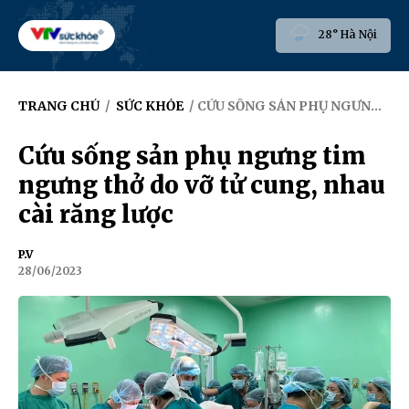
28° Hà Nội
TRANG CHỦ
/
SỨC KHỎE
/ CỨU SỐNG SẢN PHỤ NGƯNG TIM NGƯNG THỞ DO VỠ TỬ CUNG, NHAU CÀI RĂNG LƯỢC
Cứu sống sản phụ ngưng tim
ngưng thở do vỡ tử cung, nhau
cài răng lược
P.V
28/06/2023