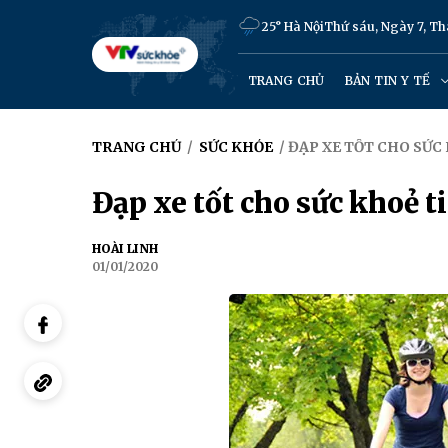
25° Hà Nội
Thứ sáu, Ngày 7, T
TRANG CHỦ
BẢN TIN Y TẾ
TRANG CHỦ
/
SỨC KHỎE
/ ĐẠP XE TỐT CHO SỨ
Đạp xe tốt cho sức khoẻ 
HOÀI LINH
01/01/2020