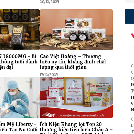
20/12/2025
 38000MG - Bí
Cao Việt Hoàng – Thương
 không tuổi dành
hiệu uy tín, khẳng định chất
C
ện đại
lượng qua thời gian
C
17/12/2025
Q
Đ
T
H
V
C
m Mỹ Liberty -
Ích Niệu Khang lọt Top 20
B
iến Tạo Nụ Cười
thương hiệu tiêu biểu Châu Á –
T