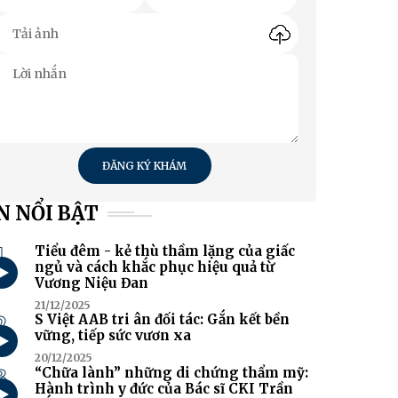
ĐĂNG KÝ KHÁM
N NỔI BẬT
1
Tiểu đêm - kẻ thù thầm lặng của giấc
ngủ và cách khắc phục hiệu quả từ
Vương Niệu Đan
21/12/2025
2
S Việt AAB tri ân đối tác: Gắn kết bền
vững, tiếp sức vươn xa
20/12/2025
3
“Chữa lành” những di chứng thẩm mỹ:
Hành trình y đức của Bác sĩ CKI Trần