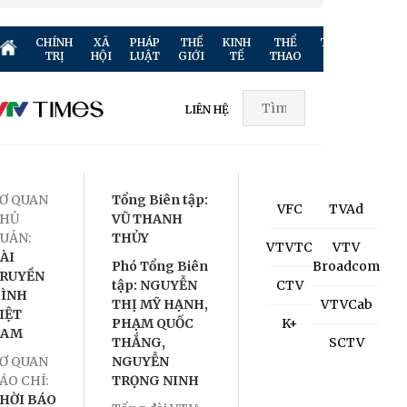
CHÍNH
XÃ
PHÁP
THẾ
KINH
THỂ
TRUYỀN
GIẢ
TRỊ
HỘI
LUẬT
GIỚI
TẾ
THAO
HÌNH
TR
LIÊN HỆ
Ơ QUAN
Tổng Biên tập:
VFC
TVAd
HỦ
VŨ THANH
UẢN:
THỦY
VTVTC
VTV
ÀI
Phó Tổng Biên
Broadcom
RUYỀN
tập: NGUYỄN
CTV
ÌNH
THỊ MỸ HẠNH,
VTVCab
IỆT
PHẠM QUỐC
K+
NAM
THẮNG,
SCTV
Ơ QUAN
NGUYỄN
ÁO CHÍ:
TRỌNG NINH
HỜI BÁO