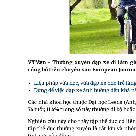
VTV.vn - Thường xuyên đạp xe đi làm gi
công bố trên chuyên san European Journal
Liệu pháp vừa học, vừa đạp xe cho trẻ tăn
Đừng để việc đạp xe ảnh hưởng đến khả 
Các nhà khoa học thuộc Đại học Leeds (Anh) k
74 tuổi; 11,4% trong số này thường đi bộ hoặ
Nghiên cứu này cho thấy tập thể dục có liên
tập thể dục thường xuyên là rất lớn và nh
tích cực vận động.