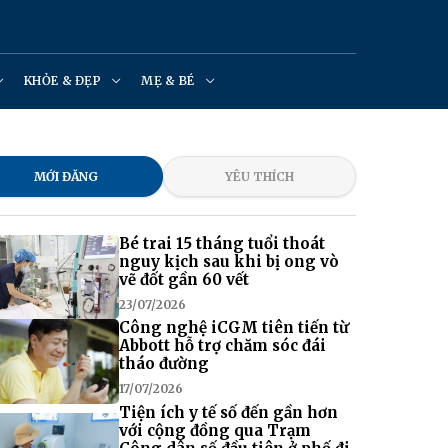
KHỎE & ĐẸP
MẸ & BÉ
MỚI ĐĂNG
YÊU THÍCH
Bé trai 15 tháng tuổi thoát
nguy kịch sau khi bị ong vò
vẽ đốt gần 60 vết
23/07/2026
Công nghệ iCGM tiên tiến từ
Abbott hỗ trợ chăm sóc đái
tháo đường
17/07/2026
Tiện ích y tế số đến gần hơn
với cộng đồng qua Trạm