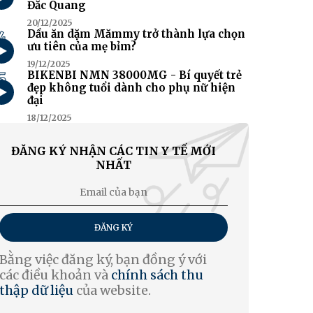
Đắc Quang
20/12/2025
4
Dầu ăn dặm Mămmy trở thành lựa chọn
ưu tiên của mẹ bỉm?
19/12/2025
5
BIKENBI NMN 38000MG - Bí quyết trẻ
đẹp không tuổi dành cho phụ nữ hiện
đại
18/12/2025
ĐĂNG KÝ NHẬN CÁC TIN Y TẾ MỚI
NHẤT
ĐĂNG KÝ
Bằng việc đăng ký, bạn đồng ý với
các điều khoản và
chính sách thu
thập dữ liệu
của website.