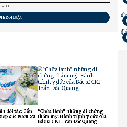
 sau
0
I BÌNH LUẬN
0
 ân đối tác: Gắn
“Chữa lành” những di chứng
tiếp sức vươn xa
thẩm mỹ: Hành trình y đức của
Bác sĩ CKI Trần Đắc Quang