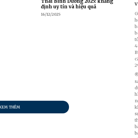
Thái Bình Dương 2025: khẳng
V
định uy tín và hiệu quả
G
16/12/2025
h
b
b
t
4
B
c
2
®
s
d
h
n
k
XEM THÊM
s
t
b
b