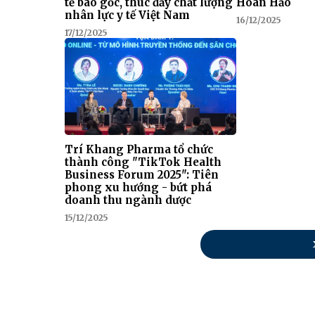
tế bào gốc, thúc đẩy chất lượng
Hoàn Hảo
nhân lực y tế Việt Nam
16/12/2025
17/12/2025
Trí Khang Pharma tổ chức
thành công "TikTok Health
Business Forum 2025": Tiên
phong xu hướng - bứt phá
doanh thu ngành dược
15/12/2025