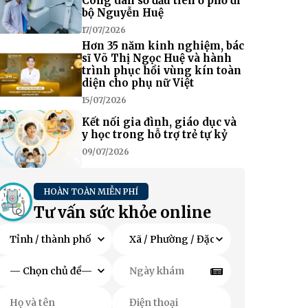
Công dân số đầu tiên ở phố đi
bộ Nguyễn Huệ
17/07/2026
Hơn 35 năm kinh nghiệm, bác
sĩ Võ Thị Ngọc Huệ và hành
trình phục hồi vùng kín toàn
diện cho phụ nữ Việt
15/07/2026
Kết nối gia đình, giáo dục và
y học trong hỗ trợ trẻ tự kỷ
09/07/2026
HOÀN TOÀN MIỄN PHÍ
Tư vấn sức khỏe online