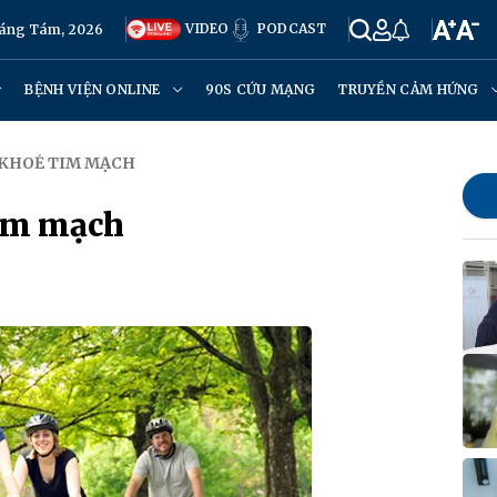
VIDEO
PODCAST
háng Tám, 2026
BỆNH VIỆN ONLINE
90S CỨU MẠNG
TRUYỀN CẢM HỨNG
C KHOẺ TIM MẠCH
tim mạch