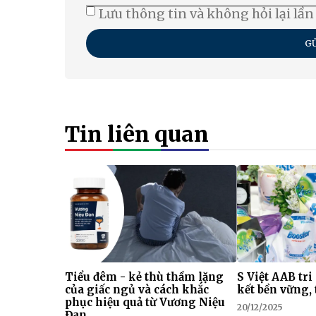
Lưu thông tin và không hỏi lại lần
GỬ
Tin liên quan
Tiểu đêm - kẻ thù thầm lặng
S Việt AAB tri
của giấc ngủ và cách khắc
kết bền vững, 
phục hiệu quả từ Vương Niệu
20/12/2025
Đan