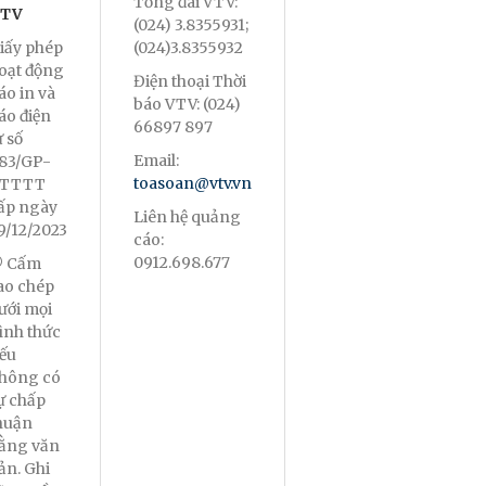
Tổng đài VTV:
TV
(024) 3.8355931;
iấy phép
(024)3.8355932
oạt động
Điện thoại Thời
áo in và
báo VTV: (024)
áo điện
66897 897
ử số
Email:
83/GP-
toasoan@vtv.vn
TTTT
ấp ngày
Liên hệ quảng
9/12/2023
cáo:
0912.698.677
 Cấm
ao chép
ưới mọi
ình thức
ếu
hông có
ự chấp
huận
ằng văn
ản. Ghi