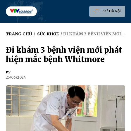
33° Hà Nội
TRANG CHỦ
/
SỨC KHỎE
/ ĐI KHÁM 3 BỆNH VIỆN MỚI PHÁT HIỆN MẮC BỆNH WHITMORE
Đi khám 3 bệnh viện mới phát
hiện mắc bệnh Whitmore
P.V
25/06/2024