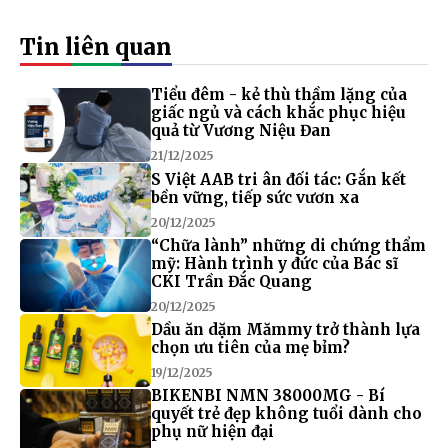
Tin liên quan
Tiểu đêm - kẻ thù thầm lặng của
giấc ngủ và cách khắc phục hiệu
quả từ Vương Niệu Đan
21/12/2025
S Việt AAB tri ân đối tác: Gắn kết
bền vững, tiếp sức vươn xa
20/12/2025
“Chữa lành” những di chứng thẩm
mỹ: Hành trình y đức của Bác sĩ
CKI Trần Đắc Quang
20/12/2025
Dầu ăn dặm Mămmy trở thành lựa
chọn ưu tiên của mẹ bỉm?
19/12/2025
BIKENBI NMN 38000MG - Bí
quyết trẻ đẹp không tuổi dành cho
phụ nữ hiện đại