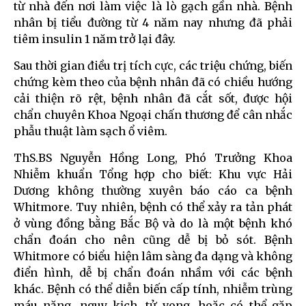
từ nhà đến nơi làm việc là lò gạch gần nhà. Bệnh
nhân bị tiểu đường từ 4 năm nay nhưng đã phải
tiêm insulin 1 năm trở lại đây.
Sau thời gian điều trị tích cực, các triệu chứng, biến
chứng kèm theo của bệnh nhân đã có chiều hướng
cải thiện rõ rệt, bệnh nhân đã cắt sốt, được hội
chẩn chuyên Khoa Ngoại chấn thương để cân nhắc
phẫu thuật làm sạch ổ viêm.
ThS.BS Nguyễn Hồng Long, Phó Trưởng Khoa
Nhiễm khuẩn Tổng hợp cho biết: Khu vực Hải
Dương không thường xuyên báo cáo ca bệnh
Whitmore. Tuy nhiên, bệnh có thể xảy ra tản phát
ở vùng đồng bằng Bắc Bộ và do là một bệnh khó
chẩn đoán cho nên cũng dễ bị bỏ sót. Bệnh
Whitmore có biểu hiện lâm sàng đa dạng và không
điển hình, dễ bị chẩn đoán nhầm với các bệnh
khác. Bệnh có thể diễn biến cấp tính, nhiễm trùng
máu nặng, nguy kịch, tử vong, hoặc có thể gặp