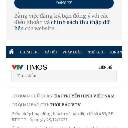
ĐĂNG KÝ
Bằng việc đăng ký, bạn đồng ý với các
điều khoản và
chính sách thu thập dữ
liệu
của website.
CHÍNH TRỊ
XÃ HỘI
PHÁP LUẬT
THẾ GIỚI
KINH TẾ
LIÊN HỆ
CƠ QUAN CHỦ QUẢN:
ĐÀI TRUYỀN HÌNH VIỆT NAM
CƠ QUAN BÁO CHÍ:
THỜI BÁO VTV
Giấy phép hoạt động báo in và báo điện tử số 483/GP-
BTTTT cấp ngày 29/12/2023