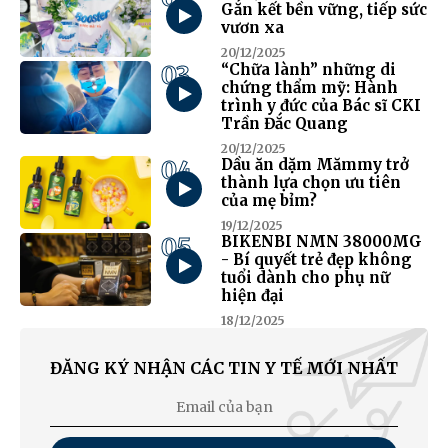
Gắn kết bền vững, tiếp sức
vươn xa
20/12/2025
03
“Chữa lành” những di
chứng thẩm mỹ: Hành
trình y đức của Bác sĩ CKI
Trần Đắc Quang
20/12/2025
04
Dầu ăn dặm Mămmy trở
thành lựa chọn ưu tiên
của mẹ bỉm?
19/12/2025
05
BIKENBI NMN 38000MG
- Bí quyết trẻ đẹp không
tuổi dành cho phụ nữ
hiện đại
18/12/2025
ĐĂNG KÝ NHẬN CÁC TIN Y TẾ MỚI NHẤT