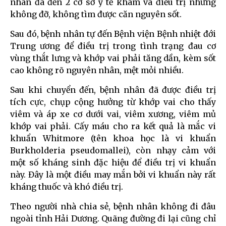
nhân đã đến 2 cơ sở y tế khám và điều trị nhưng
không đỡ, không tìm được căn nguyên sốt.
Sau đó, bệnh nhân tự đến Bệnh viện Bệnh nhiệt đới
Trung ương để điều trị trong tình trạng đau cơ
vùng thắt lưng và khớp vai phải tăng dần, kèm sốt
cao không rõ nguyên nhân, mệt mỏi nhiều.
Sau khi chuyển đến, bệnh nhân đã được điều trị
tích cực, chụp cộng hưởng từ khớp vai cho thấy
viêm và áp xe cơ dưới vai, viêm xương, viêm mủ
khớp vai phải. Cấy máu cho ra kết quả là mắc vi
khuẩn Whitmore (tên khoa học là vi khuẩn
Burkholderia pseudomallei), còn nhạy cảm với
một số kháng sinh đặc hiệu để điều trị vi khuẩn
này. Đây là một điều may mắn bởi vi khuẩn này rất
kháng thuốc và khó điều trị.
Theo người nhà chia sẻ, bệnh nhân không đi đâu
ngoài tỉnh Hải Dương. Quãng đường đi lại cũng chỉ