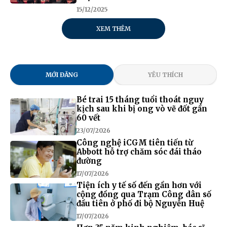
15/12/2025
XEM THÊM
MỚI ĐĂNG
YÊU THÍCH
Bé trai 15 tháng tuổi thoát nguy
kịch sau khi bị ong vò vẽ đốt gần
60 vết
23/07/2026
Công nghệ iCGM tiên tiến từ
Abbott hỗ trợ chăm sóc đái tháo
đường
17/07/2026
Tiện ích y tế số đến gần hơn với
cộng đồng qua Trạm Công dân số
đầu tiên ở phố đi bộ Nguyễn Huệ
17/07/2026