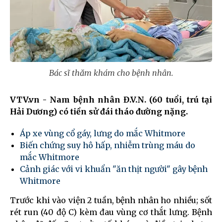
Bác sĩ thăm khám cho bệnh nhân.
VTV.vn - Nam bệnh nhân Đ.V.N. (60 tuổi, trú tại
Hải Dương) có tiền sử đái tháo đường nặng.
Áp xe vùng cổ gáy, lưng do mắc Whitmore
Biến chứng suy hô hấp, nhiễm trùng máu do
mắc Whitmore
Cảnh giác với vi khuẩn "ăn thịt người" gây bệnh
Whitmore
Trước khi vào viện 2 tuần, bệnh nhân ho nhiều; sốt
rét run (40 độ C) kèm đau vùng cơ thắt lưng. Bệnh