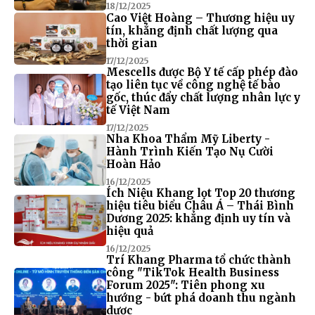
18/12/2025
Cao Việt Hoàng – Thương hiệu uy
tín, khẳng định chất lượng qua
thời gian
17/12/2025
Mescells được Bộ Y tế cấp phép đào
tạo liên tục về công nghệ tế bào
gốc, thúc đẩy chất lượng nhân lực y
tế Việt Nam
17/12/2025
Nha Khoa Thẩm Mỹ Liberty -
Hành Trình Kiến Tạo Nụ Cười
Hoàn Hảo
16/12/2025
Ích Niệu Khang lọt Top 20 thương
hiệu tiêu biểu Châu Á – Thái Bình
Dương 2025: khẳng định uy tín và
hiệu quả
16/12/2025
Trí Khang Pharma tổ chức thành
công "TikTok Health Business
Forum 2025": Tiên phong xu
hướng - bứt phá doanh thu ngành
dược