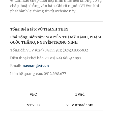
® Cấm sao chép dưới mọi hình thức nếu không có sự
chấp thuận bằng văn bản. Ghi rõ nguồn VTV.vn khi
phát hành lại thông tin từ website này.
Tổng Biên tập: VŨ THANH THỦY
Phó Tổng Biên tập: NGUYỄN THỊ MỸ HẠNH, PHẠM
QUỐC THẮNG, NGUYỄN TRỌNG NINH
Tổng đài VTV: (024) 3.8355931; (024)3.8355932
Điện thoại Thời báo VTV: (024) 66897 897
Email:
toasoan@vtv.vn
Liên hệ quảng cáo: 0912.698.677
VFC
TVAd
VTVTC
VTV Broadcom