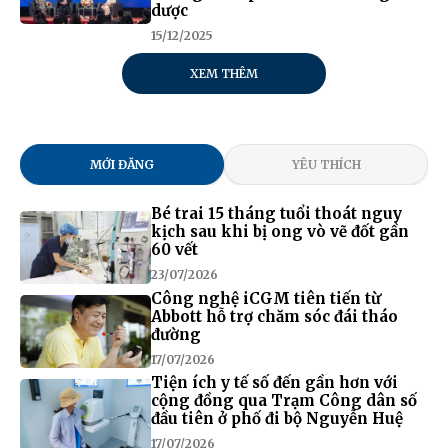
dược
15/12/2025
XEM THÊM
MỚI ĐĂNG
YÊU THÍCH
Bé trai 15 tháng tuổi thoát nguy
kịch sau khi bị ong vò vẽ đốt gần
60 vết
23/07/2026
Công nghệ iCGM tiên tiến từ
Abbott hỗ trợ chăm sóc đái tháo
đường
17/07/2026
Tiện ích y tế số đến gần hơn với
cộng đồng qua Trạm Công dân số
đầu tiên ở phố đi bộ Nguyễn Huệ
17/07/2026