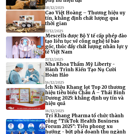
phụ nữ hiện đại
18/12/2025
Cao Việt Hoàng – Thương hiệu uy
tín, khẳng định chất lượng qua
thời gian
17/12/2025
Mescells được Bộ Y tế cấp phép đào
tạo liên tục về công nghệ tế bào
gốc, thúc đẩy chất lượng nhân lực y
tế Việt Nam
17/12/2025
Nha Khoa Thẩm Mỹ Liberty -
Hành Trình Kiến Tạo Nụ Cười
Hoàn Hảo
16/12/2025
Ích Niệu Khang lọt Top 20 thương
hiệu tiêu biểu Châu Á – Thái Bình
Dương 2025: khẳng định uy tín và
hiệu quả
16/12/2025
Trí Khang Pharma tổ chức thành
công "TikTok Health Business
Forum 2025": Tiên phong xu
hướng - bứt phá doanh thu ngành