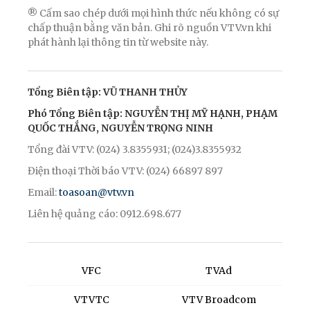
® Cấm sao chép dưới mọi hình thức nếu không có sự
chấp thuận bằng văn bản. Ghi rõ nguồn VTV.vn khi
phát hành lại thông tin từ website này.
Tổng Biên tập: VŨ THANH THỦY
Phó Tổng Biên tập: NGUYỄN THỊ MỸ HẠNH, PHẠM
QUỐC THẮNG, NGUYỄN TRỌNG NINH
Tổng đài VTV: (024) 3.8355931; (024)3.8355932
Điện thoại Thời báo VTV: (024) 66897 897
Email:
toasoan@vtv.vn
Liên hệ quảng cáo: 0912.698.677
VFC
TVAd
VTVTC
VTV Broadcom