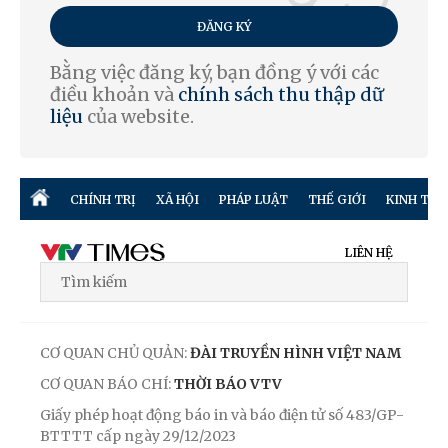
ĐĂNG KÝ
Bằng việc đăng ký, bạn đồng ý với các
điều khoản và
chính sách thu thập dữ
liệu
của website.
CHÍNH TRỊ
XÃ HỘI
PHÁP LUẬT
THẾ GIỚI
KINH TẾ
LIÊN HỆ
CƠ QUAN CHỦ QUẢN:
ĐÀI TRUYỀN HÌNH VIỆT NAM
CƠ QUAN BÁO CHÍ:
THỜI BÁO VTV
Giấy phép hoạt động báo in và báo điện tử số 483/GP-
BTTTT cấp ngày 29/12/2023