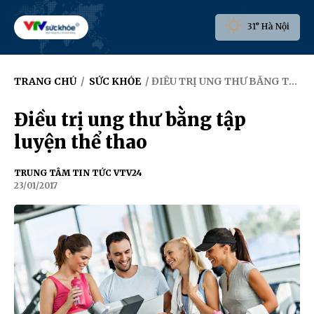
31° Hà Nội
TRANG CHỦ
/
SỨC KHỎE
/ ĐIỀU TRỊ UNG THƯ BẰNG TẬP LUYỆN THỂ THAO
Điều trị ung thư bằng tập
luyện thể thao
TRUNG TÂM TIN TỨC VTV24
23/01/2017