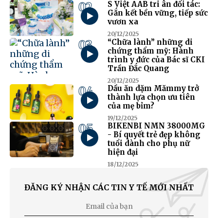
02
S Việt AAB tri ân đối tác:
Gắn kết bền vững, tiếp sức
vươn xa
20/12/2025
03
“Chữa lành” những di
chứng thẩm mỹ: Hành
trình y đức của Bác sĩ CKI
Trần Đắc Quang
20/12/2025
04
Dầu ăn dặm Mămmy trở
thành lựa chọn ưu tiên
của mẹ bỉm?
19/12/2025
05
BIKENBI NMN 38000MG
- Bí quyết trẻ đẹp không
tuổi dành cho phụ nữ
hiện đại
18/12/2025
ĐĂNG KÝ NHẬN CÁC TIN Y TẾ MỚI NHẤT