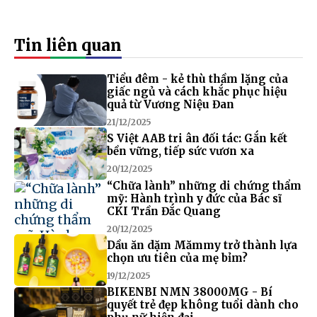
Tin liên quan
Tiểu đêm - kẻ thù thầm lặng của
giấc ngủ và cách khắc phục hiệu
quả từ Vương Niệu Đan
21/12/2025
S Việt AAB tri ân đối tác: Gắn kết
bền vững, tiếp sức vươn xa
20/12/2025
“Chữa lành” những di chứng thẩm
mỹ: Hành trình y đức của Bác sĩ
CKI Trần Đắc Quang
20/12/2025
Dầu ăn dặm Mămmy trở thành lựa
chọn ưu tiên của mẹ bỉm?
19/12/2025
BIKENBI NMN 38000MG - Bí
quyết trẻ đẹp không tuổi dành cho