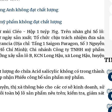
ơng Anh không đạt chất lượng
 mỹ phẩm không đạt chất lượng
ùi Cléo - Hộp 1 tuýp 35g. Trên nhãn ghi Số lô:
từ ngày sản xuất; Tổ chức chịu trách nhiệm đưa sản
ancia (Địa chỉ: Tầng 1 Saigon Paragon, Số 3 Nguyễn
 Hồ Chí Minh); Chi nhánh Công ty TNHH mỹ phẩm
ưởng xây sẵn lô B, KCN Long Hậu, xã Long Hậu, huyện
TI
0
 lượng do chứa Acid salicylic không có trong thành
ếp nhận Phiếu công bố sản phẩm mỹ phẩm.
uyện, thị xã thông báo cho các cơ sở kinh doanh, sử
0
i toàn bộ lô sản phẩm nêu trên; kiểm tra, giám sát
0