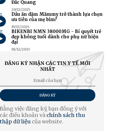
Đắc Quang
20/12/2025
4
Dầu ăn dặm Mămmy trở thành lựa chọn
ưu tiên của mẹ bỉm?
19/12/2025
5
BIKENBI NMN 38000MG - Bí quyết trẻ
đẹp không tuổi dành cho phụ nữ hiện
đại
18/12/2025
ĐĂNG KÝ NHẬN CÁC TIN Y TẾ MỚI
NHẤT
ĐĂNG KÝ
Bằng việc đăng ký, bạn đồng ý với
các điều khoản và
chính sách thu
thập dữ liệu
của website.