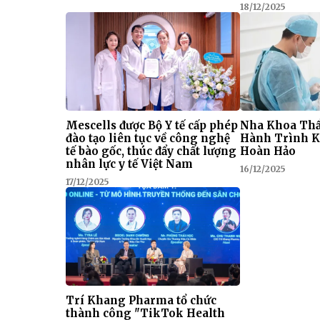
18/12/2025
Mescells được Bộ Y tế cấp phép
Nha Khoa Thẩ
đào tạo liên tục về công nghệ
Hành Trình K
tế bào gốc, thúc đẩy chất lượng
Hoàn Hảo
nhân lực y tế Việt Nam
16/12/2025
17/12/2025
Trí Khang Pharma tổ chức
thành công "TikTok Health