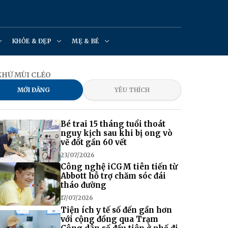
KHỎE & ĐẸP
MẸ & BÉ
KHỬ MÙI CLÉO
MỚI ĐĂNG
YÊU THÍCH
Bé trai 15 tháng tuổi thoát
nguy kịch sau khi bị ong vò
vẽ đốt gần 60 vết
23/07/2026
Công nghệ iCGM tiên tiến từ
Abbott hỗ trợ chăm sóc đái
tháo đường
17/07/2026
Tiện ích y tế số đến gần hơn
với cộng đồng qua Trạm