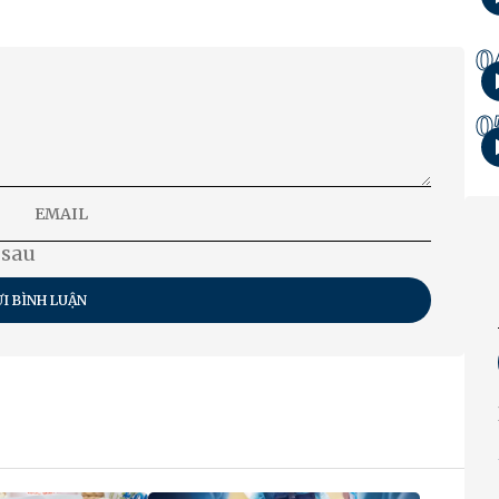
0
0
 sau
I BÌNH LUẬN