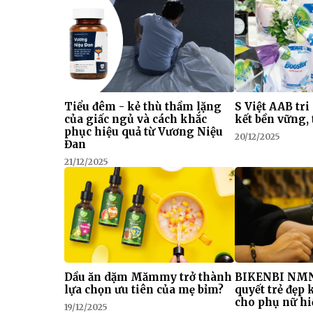
Tiểu đêm - kẻ thù thầm lặng
S Việt AAB tri
của giấc ngủ và cách khắc
kết bền vững, 
phục hiệu quả từ Vương Niệu
20/12/2025
Đan
21/12/2025
Dầu ăn dặm Mămmy trở thành
BIKENBI NMN
lựa chọn ưu tiên của mẹ bỉm?
quyết trẻ đẹp
cho phụ nữ hi
19/12/2025