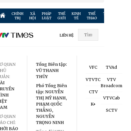
CHÍNH
XÃ
PHÁP
THẾ
KINH
THỂ
TRUYỀN
GIẢ
TRỊ
HỘI
LUẬT
GIỚI
TẾ
THAO
HÌNH
TR
LIÊN HỆ
Ơ QUAN
Tổng Biên tập:
VFC
TVAd
HỦ
VŨ THANH
UẢN:
THỦY
VTVTC
VTV
ÀI
Phó Tổng Biên
Broadcom
RUYỀN
tập: NGUYỄN
CTV
ÌNH
THỊ MỸ HẠNH,
VTVCab
IỆT
PHẠM QUỐC
K+
NAM
THẮNG,
SCTV
Ơ QUAN
NGUYỄN
ÁO CHÍ:
TRỌNG NINH
HỜI BÁO