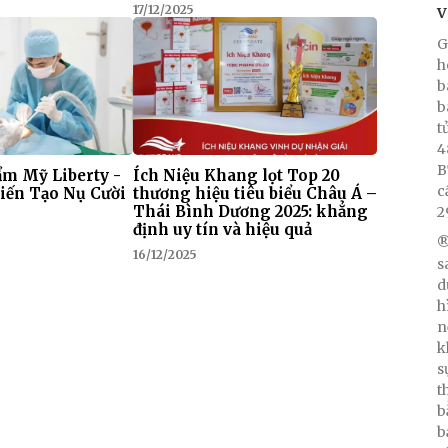
17/12/2025
V
G
h
b
b
t
4
B
m Mỹ Liberty -
Ích Niệu Khang lọt Top 20
c
iến Tạo Nụ Cười
thương hiệu tiêu biểu Châu Á –
Thái Bình Dương 2025: khẳng
2
định uy tín và hiệu quả
®
16/12/2025
s
d
h
n
k
s
t
b
b