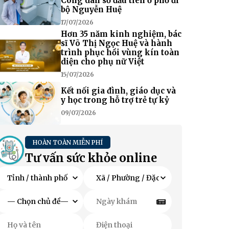
Công dân số đầu tiên ở phố đi
bộ Nguyễn Huệ
17/07/2026
Hơn 35 năm kinh nghiệm, bác
sĩ Võ Thị Ngọc Huệ và hành
trình phục hồi vùng kín toàn
diện cho phụ nữ Việt
15/07/2026
Kết nối gia đình, giáo dục và
y học trong hỗ trợ trẻ tự kỷ
09/07/2026
HOÀN TOÀN MIỄN PHÍ
Tư vấn sức khỏe online