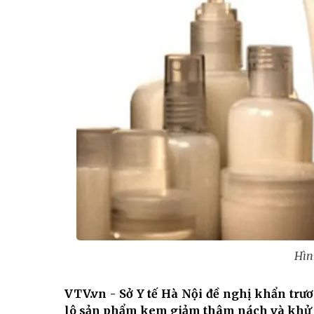
Hìn
VTV.vn - Sở Y tế Hà Nội đề nghị khẩn trư
lô sản phẩm kem giảm thâm nách và khử 