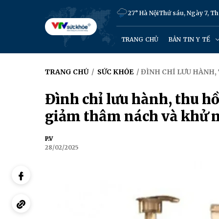
27° Hà Nội
Thứ sáu, Ngày 7, T
TRANG CHỦ
BẢN TIN Y TẾ
TRANG CHỦ
/
SỨC KHỎE
/ ĐÌNH CHỈ LƯU HÀNH,
Đình chỉ lưu hành, thu h
giảm thâm nách và khử 
P.V
28/02/2025