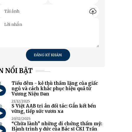
ĐĂNG KÝ KHÁM
N NỔI BẬT
1
Tiểu đêm - kẻ thù thầm lặng của giấc
ngủ và cách khắc phục hiệu quả từ
Vương Niệu Đan
21/12/2025
2
S Việt AAB tri ân đối tác: Gắn kết bền
vững, tiếp sức vươn xa
20/12/2025
3
“Chữa lành” những di chứng thẩm mỹ:
Hành trình y đức của Bác sĩ CKI Trần