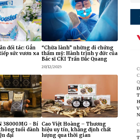
 ân đối tác: Gắn
“Chữa lành” những di chứng
tiếp sức vươn xa
thẩm mỹ: Hành trình y đức của
Bác sĩ CKI Trần Đắc Quang
20/12/2025
C
C
Q
Đ
T
H
V
 38000MG - Bí
Cao Việt Hoàng – Thương
C
 không tuổi dành
hiệu uy tín, khẳng định chất
B
ện đại
lượng qua thời gian
T