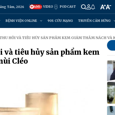
VIDEO
PODCAST
háng Tám, 2026
BỆNH VIỆN ONLINE
90S CỨU MẠNG
TRUYỀN CẢM HỨNG
 THU HỒI VÀ TIÊU HỦY SẢN PHẨM KEM GIẢM THÂM NÁCH VÀ 
ồi và tiêu hủy sản phẩm kem
mùi Cléo