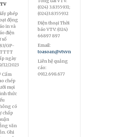
Tổng đài VTV:
TV
(024) 3.8355931;
iấy phép
(024)3.8355932
oạt động
Điện thoại Thời
áo in và
báo VTV: (024)
áo điện
66897 897
ử số
Email:
83/GP-
toasoan@vtv.vn
TTTT
ấp ngày
Liên hệ quảng
9/12/2023
cáo:
0912.698.677
 Cấm
ao chép
ưới mọi
ình thức
ếu
hông có
ự chấp
huận
ằng văn
ản. Ghi