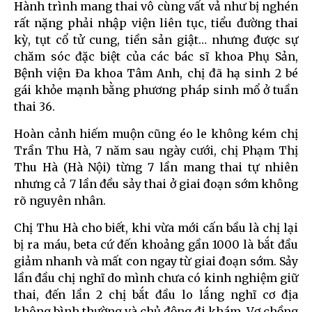
Hành trình mang thai vô cùng vất vả như bị nghén
rất nặng phải nhập viện liên tục, tiểu đường thai
kỳ, tụt cổ tử cung, tiền sản giật… nhưng được sự
chăm sóc đặc biệt của các bác sĩ khoa Phụ Sản,
Bệnh viện Đa khoa Tâm Anh, chị đã hạ sinh 2 bé
gái khỏe mạnh bằng phương pháp sinh mổ ở tuần
thai 36.
Hoàn cảnh hiếm muộn cũng éo le không kém chị
Trần Thu Hà, 7 năm sau ngày cưới, chị Phạm Thị
Thu Hà (Hà Nội) từng 7 lần mang thai tự nhiên
nhưng cả 7 lần đều sảy thai ở giai đoạn sớm không
rõ nguyên nhân.
Chị Thu Hà cho biết, khi vừa mới cấn bầu là chị lại
bị ra máu, beta cứ đến khoảng gần 1000 là bắt đầu
giảm nhanh và mất con ngay từ giai đoạn sớm. Sảy
lần đầu chị nghĩ do mình chưa có kinh nghiệm giữ
thai, đến lần 2 chị bắt đầu lo lắng nghĩ cơ địa
không bình thường và chủ động đi khám. Vợ chồng