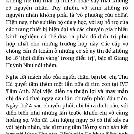
không thể thụ thai tự nhiên hoặc sảy thai không
rõ nguyên nhân. Tuy nhiên, vô sinh không rõ
nguyên nhân không phải là ‘vô phương cứu chữa’.
Hiện nay, nhờ sự tiến bộ của y học, với sự hỗ trợ của
các trang thiết bị hiện đại và các chuyên gia nhiều
kinh nghiệm có thể đưa ra phác đồ điều trị phù
hợp nhất cho những trường hợp này. Các cặp vợ
chồng cần đi khám ở những cơ sở uy tín để không
bỏ lỡ ‘thời điểm vàng’ trong điều trị", bác sĩ Giang
Huỳnh Như nói thêm.
Nghe lời mách bảo của người thân, bạn bè, chị Thu
Hà quyết tâm thêm một lần nữa đi tìm con tại IVF
Tâm Anh. Mọi việc diễn ra thuận lợi và may mắn
chị đã có thai ngay sau lần chuyển phôi đầu tiên.
Ngày thứ 4 sau chuyển phôi, chị bị ra dịch nâu, với
diễn biến như những lần trước khiến chị vô cùng
hoảng sợ. Vốn đã tiên lượng nguy cơ có thể xảy ra
với bệnh nhân, bác sĩ trung tâm Hỗ trợ sinh sản kết