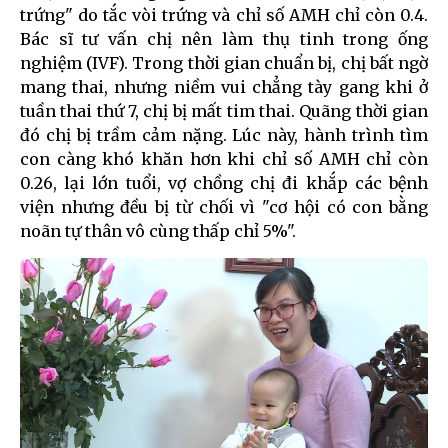
trứng" do tắc vòi trứng và chỉ số AMH chỉ còn 0.4.
Bác sĩ tư vấn chị nên làm thụ tinh trong ống
nghiệm (IVF). Trong thời gian chuẩn bị, chị bất ngờ
mang thai, nhưng niềm vui chẳng tày gang khi ở
tuần thai thứ 7, chị bị mất tim thai. Quãng thời gian
đó chị bị trầm cảm nặng. Lúc này, hành trình tìm
con càng khó khăn hơn khi chỉ số AMH chỉ còn
0.26, lại lớn tuổi, vợ chồng chị đi khắp các bệnh
viện nhưng đều bị từ chối vì "cơ hội có con bằng
noãn tự thân vô cùng thấp chỉ 5%".