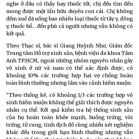
nghe ở đâu có thầy hay thuốc tốt, chị đều tìm đến
mong được một lần hữu duyên con cái. Chị không
đếm xuể đã uống bao nhiêu loại thuốc từ tây y, đông
y, thuốc bổ… đến phù cả người nhưng vẫn không có
kết quả.
Theo Thạc sĩ, bác sĩ Giang Huỳnh Như, Giám đốc
Trung tâm Hỗ trợ sinh sản, bệnh viện đa khoa Tâm
Anh TP.HCM, ngoài những nhóm nguyên nhân gây
vô sinh ở nữ và nam có thể xác định được, có
khoảng 10% các trường hợp hai vợ chồng hoàn
toàn bình thường nhưng lâm vào cảnh hiếm muộn.
"Theo thống kê, có khoảng 1/3 các trường hợp vô
sinh hiếm muộn không thể giải thích được nguyên
nhân cụ thể. Kết quả kiểm tra hệ thống sinh sản
của họ hoàn toàn khỏe mạnh, buồng trứng, vòi
trứng, tử cung, tinh dịch đồ cùng nhiều xét nghiệm
khác đều trong giới hạn bình thường nhưng vẫn