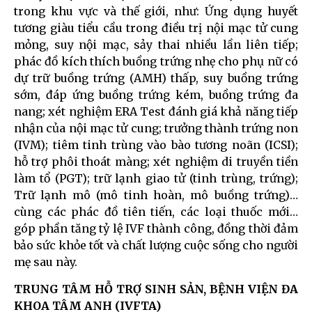
trong khu vực và thế giới, như: Ứng dụng huyết
tương giàu tiểu cầu trong điều trị nội mạc tử cung
mỏng, suy nội mạc, sảy thai nhiều lần liên tiếp;
phác đồ kích thích buồng trứng nhẹ cho phụ nữ có
dự trữ buồng trứng (AMH) thấp, suy buồng trứng
sớm, đáp ứng buồng trứng kém, buồng trứng đa
nang; xét nghiệm ERA Test đánh giá khả năng tiếp
nhận của nội mạc tử cung; trưởng thành trứng non
(IVM); tiêm tinh trùng vào bào tương noãn (ICSI);
hỗ trợ phôi thoát màng; xét nghiệm di truyền tiền
làm tổ (PGT); trữ lạnh giao tử (tinh trùng, trứng);
Trữ lạnh mô (mô tinh hoàn, mô buồng trứng)…
cùng các phác đồ tiên tiến, các loại thuốc mới…
góp phần tăng tỷ lệ IVF thành công, đồng thời đảm
bảo sức khỏe tốt và chất lượng cuộc sống cho người
mẹ sau này.
TRUNG TÂM HỖ TRỢ SINH SẢN, BỆNH VIỆN ĐA
KHOA TÂM ANH (IVFTA)