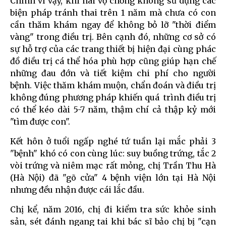
Chính vì vậy, khi hai vợ chồng không sử dụng các
biện pháp tránh thai trên 1 năm mà chưa có con
cần thăm khám ngay để không bỏ lỡ "thời điểm
vàng" trong điều trị. Bên cạnh đó, những cơ sở có
sự hỗ trợ của các trang thiết bị hiện đại cùng phác
đồ điều trị cá thể hóa phù hợp cũng giúp hạn chế
những đau đớn và tiết kiệm chi phí cho người
bệnh. Việc thăm khám muộn, chẩn đoán và điều trị
không đúng phương pháp khiến quá trình điều trị
có thể kéo dài 5-7 năm, thậm chí cả thập kỷ mới
"tìm được con".
Kết hôn ở tuổi ngấp nghé tứ tuần lại mắc phải 3
"bệnh" khó có con cùng lúc: suy buồng trứng, tắc 2
vòi trứng và niêm mạc rất mỏng, chị Trần Thu Hà
(Hà Nội) đã "gõ cửa" 4 bệnh viện lớn tại Hà Nội
nhưng đều nhận được cái lắc đầu.
Chị kể, năm 2016, chị đi kiểm tra sức khỏe sinh
sản, sét đánh ngang tai khi bác sĩ bảo chị bị "cạn