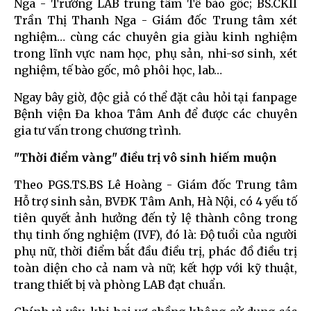
Nga - Trưởng LAB trung tâm Tế bào gốc; BS.CKII
Trần Thị Thanh Nga - Giám đốc Trung tâm xét
nghiệm… cùng các chuyên gia giàu kinh nghiệm
trong lĩnh vực nam học, phụ sản, nhi-sơ sinh, xét
nghiệm, tế bào gốc, mô phôi học, lab…
Ngay bây giờ, độc giả có thể đặt câu hỏi tại fanpage
Bệnh viện Đa khoa Tâm Anh để được các chuyên
gia tư vấn trong chương trình.
"Thời điểm vàng" điều trị vô sinh hiếm muộn
Theo PGS.TS.BS Lê Hoàng - Giám đốc Trung tâm
Hỗ trợ sinh sản, BVĐK Tâm Anh, Hà Nội, có 4 yếu tố
tiên quyết ảnh hưởng đến tỷ lệ thành công trong
thụ tinh ống nghiệm (IVF), đó là: Độ tuổi của người
phụ nữ, thời điểm bắt đầu điều trị, phác đồ điều trị
toàn diện cho cả nam và nữ; kết hợp với kỹ thuật,
trang thiết bị và phòng LAB đạt chuẩn.