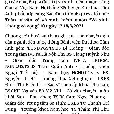
gỡ các chuyên gia điều trị vô sinh hiếm muộn hàng
đầu tại Việt Nam, Hệ thống Bệnh viện Đa khoa Tâm
Anh phối hợp cùng Báo điện tử VnExpress tổ chức
Tuần tư vấn về vô sinh hiếm muộn "Vô sinh
không vô vọng" từ ngày 12-18/3/2021
.
Chương trình có sự tham gia của các chuyên gia
đầu ngành đến từ hệ thống Bệnh viện Đa khoa Tâm
Anh gồm: TTND.PGS.TS.BS Lê Hoàng - Giám đốc
Trung tâm IVFTA Hà Nội; ThS.BS Giang Huỳnh Như
- Giám đốc Trung tâm IVFTA TP.HCM;
NGND.GS.TS.BS Trần Quán Anh - Trưởng khoa
Ngoại Tiết niệu - Nam học; NGND.PGS.TS. BS.
Nguyễn Thị Hà - Trưởng khoa Xét nghiệm; ThS.BS
Đinh Thị Hiền Lê - Bác sĩ cao cấp khoa Phụ sản;
BS.CKII Nguyễn Bá Mỹ Nhi - Cố vấn chuyên môn
khối Sản - Phụ khoa; TS.BS Cam Ngọc Phượng -
Giám đốc Trung tâm Sơ sinh; TS.BS Từ Thành Trí
Dũng - Trưởng khoa Nam học; TS Thẩm Thị Thu