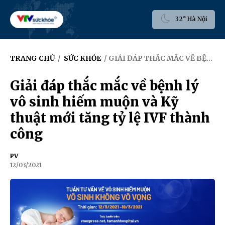
32° Hà Nội
TRANG CHỦ
/
SỨC KHỎE
/ GIẢI ĐÁP THẮC MẮC VỀ BỆNH LÝ VÔ SINH HIẾM MUỘN VÀ KỸ THUẬT MỚI TĂNG TỶ LỆ IVF THÀNH CÔNG
Giải đáp thắc mắc về bệnh lý
vô sinh hiếm muộn và Kỹ
thuật mới tăng tỷ lệ IVF thành
công
PV
12/03/2021