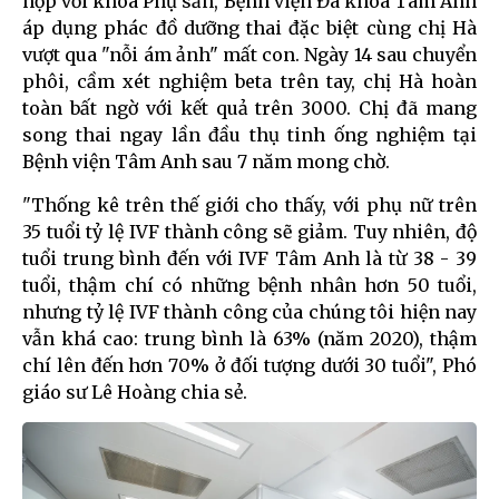
hợp với khoa Phụ sản, Bệnh viện Đa khoa Tâm Anh
áp dụng phác đồ dưỡng thai đặc biệt cùng chị Hà
vượt qua "nỗi ám ảnh" mất con. Ngày 14 sau chuyển
phôi, cầm xét nghiệm beta trên tay, chị Hà hoàn
toàn bất ngờ với kết quả trên 3000. Chị đã mang
song thai ngay lần đầu thụ tinh ống nghiệm tại
Bệnh viện Tâm Anh sau 7 năm mong chờ.
"Thống kê trên thế giới cho thấy, với phụ nữ trên
35 tuổi tỷ lệ IVF thành công sẽ giảm. Tuy nhiên, độ
tuổi trung bình đến với IVF Tâm Anh là từ 38 - 39
tuổi, thậm chí có những bệnh nhân hơn 50 tuổi,
nhưng tỷ lệ IVF thành công của chúng tôi hiện nay
vẫn khá cao: trung bình là 63% (năm 2020), thậm
chí lên đến hơn 70% ở đối tượng dưới 30 tuổi", Phó
giáo sư Lê Hoàng chia sẻ.