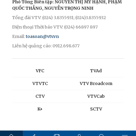
Phó Tổng Biên tập: NGUYỄN THỊ MỸ HẠNH, PHẠM
QUỐC THẮNG, NGUYỄN TRỌNG NINH
Tổng đài VTV: (024) 3.8355931; (024)3.8355932
Điện thoại Thời báo VTV: (024) 66897 897
Email:
toasoan@vtv.vn
Liên hệ quảng cáo: 0912.698.677
VFC
TVAd
VTVTC
VTV Broadcom
CTV
VTVCab
K+
SCTV