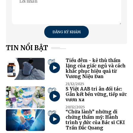
ĐĂNG KÝ KHÁM
TIN NỔI BẬT
01
Tiểu đêm - kẻ thù thầm
lặng của giấc ngủ và cách
khắc phục hiệu quả từ
Vương Niệu Đan
21/12/2025
02
S Việt AAB tri ân đối tác:
Gắn kết bền vững, tiếp sức
vươn xa
20/12/2025
03
“Chữa lành” những di
chứng thẩm mỹ: Hành
trình y đức của Bác sĩ CKI
Trần Đắc Quang