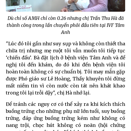
Dù chỉ số AMH chỉ còn 0.26 nhưng chị Trần Thu Hà đã
thành công trong lần chuyển phôi đầu tiên tại IVF Tâm
Anh
"Lúc đó tôi gần như suy sụp và không còn thiết tha
chữa trị nhưng mẹ ruột tôi vẫn muốn tôi tiếp tục
‘chiến đấu’. Bà đặt lịch ở bệnh viện Tâm Anh và đề
nghị tôi đến khám, do đó khi đến bệnh viện tôi
hoàn toàn không có sự chuẩn bị. Tôi may mắn gặp
được Phó giáo sư Lê Hoàng, Thầy khuyên tôi đừng
mất niềm tin vì còn nước còn tát nên khát khao
trong tôi lại trỗi dậy", chị Hà nhớ lại.
Để tránh các nguy cơ có thể xảy ra khi kích thích
buồng trứng cho những phụ nữ lớn tuổi, suy buồng
trứng, đáp ứng buồng trứng kém như không có
nang trội, chọc hút không có noãn (hội chứng