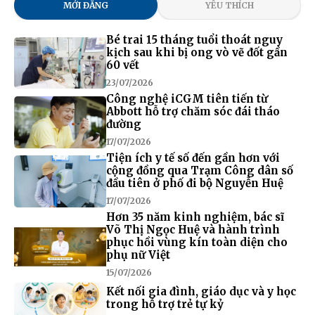
MỚI ĐĂNG
YÊU THÍCH
Bé trai 15 tháng tuổi thoát nguy
kịch sau khi bị ong vò vẽ đốt gần
60 vết
23/07/2026
Công nghệ iCGM tiên tiến từ
Abbott hỗ trợ chăm sóc đái tháo
đường
17/07/2026
Tiện ích y tế số đến gần hơn với
cộng đồng qua Trạm Công dân số
đầu tiên ở phố đi bộ Nguyễn Huệ
17/07/2026
Hơn 35 năm kinh nghiệm, bác sĩ
Võ Thị Ngọc Huệ và hành trình
phục hồi vùng kín toàn diện cho
phụ nữ Việt
15/07/2026
Kết nối gia đình, giáo dục và y học
trong hỗ trợ trẻ tự kỷ