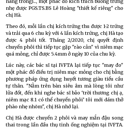
nang trống)..., một phác đồ kích thích buồng trứng
nhẹ được PGS.TS.BS Lê Hoàng "thiết kế riêng" cho
chị Hà.
Theo đó, mỗi lần chị kích trứng thu được 1-2 trứng
và trải qua 6 chu kỳ với 4 lần kích trứng, chị Hà tạo
được 4 phôi tốt. Tháng 2/2020, chị quyết định
chuyển phôi thì tiếp tục gặp "rào cản" vì niêm mạc
quá mỏng, chỉ được 5.4mm ở ngày 10 của chu kỳ.
Lúc này, các bác sĩ tại IVFTA lại tiếp tục "may đo"
một phác đồ điều trị niêm mạc mỏng cho chị bằng
phương pháp ứng dụng huyết tương giàu tiểu cầu
tự thân. "Nằm trên bàn siêu âm mà lòng tôi như
lửa đốt, đến khi nghe bác sĩ bảo ‘trời thương chị ạ,
niêm mạc 8.1 có thể chuyển phôi’ tôi mới dám thở
phào nhẹ nhõm", chị Hà nhớ lại.
Chị Hà được chuyển 2 phôi và may mắn đậu song
thai trong lần đầu thụ tinh ống nghiệm tại IVFTA.