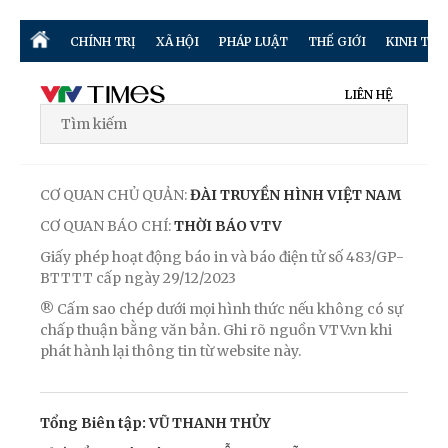
CHÍNH TRỊ
XÃ HỘI
PHÁP LUẬT
THẾ GIỚI
KINH TẾ
LIÊN HỆ
CƠ QUAN CHỦ QUẢN:
ĐÀI TRUYỀN HÌNH VIỆT NAM
CƠ QUAN BÁO CHÍ:
THỜI BÁO VTV
Giấy phép hoạt động báo in và báo điện tử số 483/GP-
BTTTT cấp ngày 29/12/2023
® Cấm sao chép dưới mọi hình thức nếu không có sự
chấp thuận bằng văn bản. Ghi rõ nguồn VTV.vn khi
phát hành lại thông tin từ website này.
Tổng Biên tập: VŨ THANH THỦY