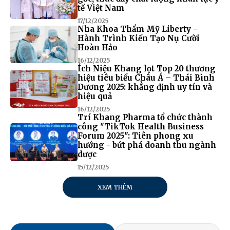
tế Việt Nam
17/12/2025
Nha Khoa Thẩm Mỹ Liberty -
Hành Trình Kiến Tạo Nụ Cười
Hoàn Hảo
16/12/2025
Ích Niệu Khang lọt Top 20 thương
hiệu tiêu biểu Châu Á – Thái Bình
Dương 2025: khẳng định uy tín và
hiệu quả
16/12/2025
Trí Khang Pharma tổ chức thành
công "TikTok Health Business
Forum 2025": Tiên phong xu
hướng - bứt phá doanh thu ngành
dược
15/12/2025
XEM THÊM