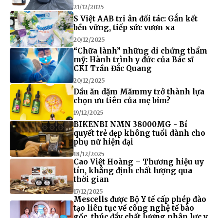
21/12/2025
S Việt AAB tri ân đối tác: Gắn kết
bền vững, tiếp sức vươn xa
20/12/2025
“Chữa lành” những di chứng thẩm
mỹ: Hành trình y đức của Bác sĩ
CKI Trần Đắc Quang
20/12/2025
Dầu ăn dặm Mămmy trở thành lựa
chọn ưu tiên của mẹ bỉm?
19/12/2025
BIKENBI NMN 38000MG - Bí
quyết trẻ đẹp không tuổi dành cho
phụ nữ hiện đại
18/12/2025
Cao Việt Hoàng – Thương hiệu uy
tín, khẳng định chất lượng qua
thời gian
17/12/2025
Mescells được Bộ Y tế cấp phép đào
tạo liên tục về công nghệ tế bào
gốc, thúc đẩy chất lượng nhân lực y