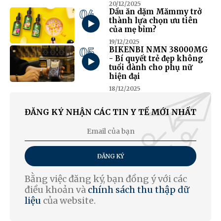
20/12/2025
04
Dầu ăn dặm Mămmy trở
thành lựa chọn ưu tiên
của mẹ bỉm?
19/12/2025
05
BIKENBI NMN 38000MG
- Bí quyết trẻ đẹp không
tuổi dành cho phụ nữ
hiện đại
18/12/2025
ĐĂNG KÝ NHẬN CÁC TIN Y TẾ MỚI NHẤT
ĐĂNG KÝ
Bằng việc đăng ký, bạn đồng ý với các
điều khoản và
chính sách thu thập dữ
liệu
của website.