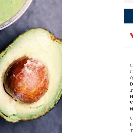
C
C
Q
Đ
T
H
V
C
B
T