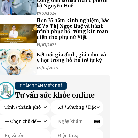
Công dân số đầu tiên ở phố đi
bộ Nguyễn Huệ
17/07/2026
Hơn 35 năm kinh nghiệm, bác
sĩ Võ Thị Ngọc Huệ và hành
trình phục hồi vùng kín toàn
diện cho phụ nữ Việt
15/07/2026
Kết nối gia đình, giáo dục và
y học trong hỗ trợ trẻ tự kỷ
09/07/2026
HOÀN TOÀN MIỄN PHÍ
Tư vấn sức khỏe online