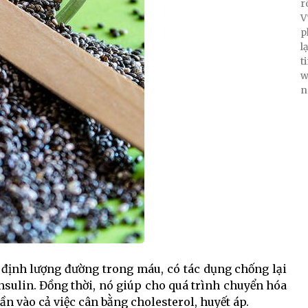
r
V
p
l
t
w
n
n định lượng đường trong máu, có tác dụng chống lại
insulin. Đồng thời, nó giúp cho quá trình chuyển hóa
hần vào cả việc cân bằng cholesterol, huyết áp.