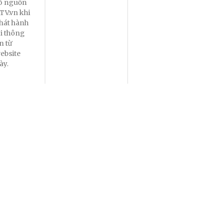
õ nguồn
TV.vn khi
hát hành
ại thông
in từ
ebsite
ày.