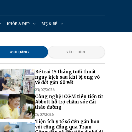
KHỎE & ĐẸP
MẸ & BÉ
MỚI ĐĂNG
YÊU THÍCH
Bé trai 15 tháng tuổi thoát
nguy kịch sau khi bị ong vò
vẽ đốt gần 60 vết
23/07/2026
Công nghệ iCGM tiên tiến từ
Abbott hỗ trợ chăm sóc đái
tháo đường
17/07/2026
Tiện ích y tế số đến gần hơn
với cộng đồng qua Trạm