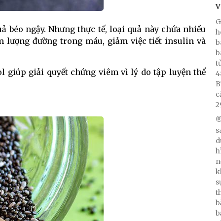
V
G
uả béo ngậy. Nhưng thực tế, loại quả này chứa nhiều
h
 lượng đường trong máu, giảm việc tiết insulin và
b
b
t
ol giúp giải quyết chứng viêm vì lý do tập luyện thể
4
B
c
2
®
s
d
h
n
k
s
t
b
b