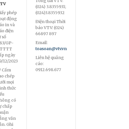
Tổng đài VTV:
TV
(024) 3.8355931;
iấy phép
(024)3.8355932
oạt động
Điện thoại Thời
áo in và
báo VTV: (024)
áo điện
66897 897
ử số
Email:
83/GP-
toasoan@vtv.vn
TTTT
ấp ngày
Liên hệ quảng
9/12/2023
cáo:
0912.698.677
 Cấm
ao chép
ưới mọi
ình thức
ếu
hông có
ự chấp
huận
ằng văn
ản. Ghi