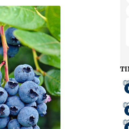
TI
0
0
0