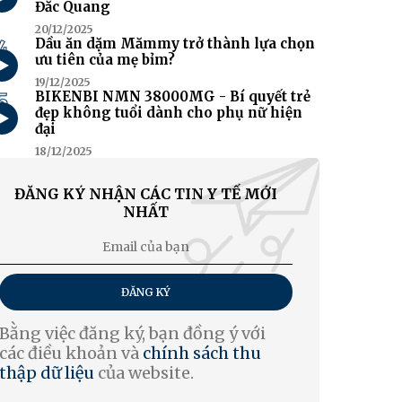
Đắc Quang
20/12/2025
4
Dầu ăn dặm Mămmy trở thành lựa chọn
ưu tiên của mẹ bỉm?
19/12/2025
5
BIKENBI NMN 38000MG - Bí quyết trẻ
đẹp không tuổi dành cho phụ nữ hiện
đại
18/12/2025
ĐĂNG KÝ NHẬN CÁC TIN Y TẾ MỚI
NHẤT
ĐĂNG KÝ
Bằng việc đăng ký, bạn đồng ý với
các điều khoản và
chính sách thu
thập dữ liệu
của website.