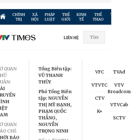
CHÍNH
XÃ
PHÁP
THẾ
KINH
THỂ
TRUYỀN
GIẢ
TRỊ
HỘI
LUẬT
GIỚI
TẾ
THAO
HÌNH
TR
LIÊN HỆ
Ơ QUAN
Tổng Biên tập:
VFC
TVAd
HỦ
VŨ THANH
UẢN:
THỦY
VTVTC
VTV
ÀI
Phó Tổng Biên
Broadcom
RUYỀN
tập: NGUYỄN
CTV
ÌNH
THỊ MỸ HẠNH,
VTVCab
IỆT
PHẠM QUỐC
K+
NAM
THẮNG,
SCTV
Ơ QUAN
NGUYỄN
ÁO CHÍ:
TRỌNG NINH
HỜI BÁO