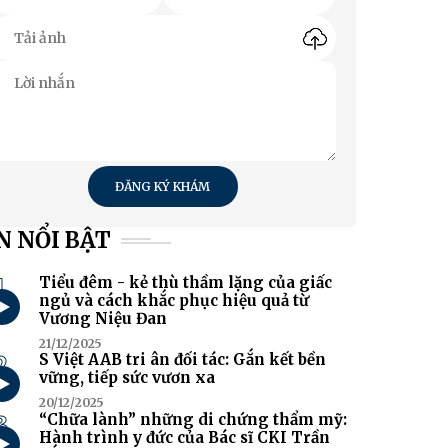
ĐĂNG KÝ KHÁM
N NỔI BẬT
1
Tiểu đêm - kẻ thù thầm lặng của giấc
ngủ và cách khắc phục hiệu quả từ
Vương Niệu Đan
21/12/2025
2
S Việt AAB tri ân đối tác: Gắn kết bền
vững, tiếp sức vươn xa
20/12/2025
3
“Chữa lành” những di chứng thẩm mỹ:
Hành trình y đức của Bác sĩ CKI Trần