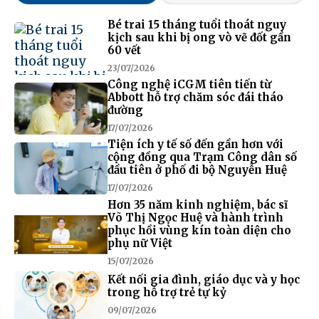
Bé trai 15 tháng tuổi thoát nguy
kịch sau khi bị ong vò vẽ đốt gần
60 vết
23/07/2026
Công nghệ iCGM tiên tiến từ
Abbott hỗ trợ chăm sóc đái tháo
đường
17/07/2026
Tiện ích y tế số đến gần hơn với
cộng đồng qua Trạm Công dân số
đầu tiên ở phố đi bộ Nguyễn Huệ
17/07/2026
Hơn 35 năm kinh nghiệm, bác sĩ
Võ Thị Ngọc Huệ và hành trình
phục hồi vùng kín toàn diện cho
phụ nữ Việt
15/07/2026
Kết nối gia đình, giáo dục và y học
trong hỗ trợ trẻ tự kỷ
09/07/2026