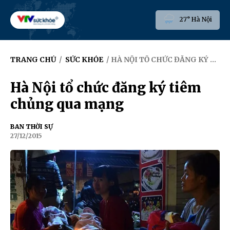
27° Hà Nội
TRANG CHỦ
/
SỨC KHỎE
/ HÀ NỘI TỔ CHỨC ĐĂNG KÝ TIÊM CHỦNG QUA MẠNG
Hà Nội tổ chức đăng ký tiêm
chủng qua mạng
BAN THỜI SỰ
27/12/2015