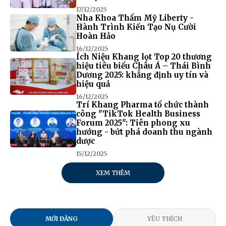
17/12/2025
Nha Khoa Thẩm Mỹ Liberty -
Hành Trình Kiến Tạo Nụ Cười
Hoàn Hảo
16/12/2025
Ích Niệu Khang lọt Top 20 thương
hiệu tiêu biểu Châu Á – Thái Bình
Dương 2025: khẳng định uy tín và
hiệu quả
16/12/2025
Trí Khang Pharma tổ chức thành
công "TikTok Health Business
Forum 2025": Tiên phong xu
hướng - bứt phá doanh thu ngành
dược
15/12/2025
XEM THÊM
MỚI ĐĂNG
YÊU THÍCH