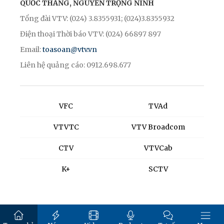
QUỐC THẮNG, NGUYỄN TRỌNG NINH
Tổng đài VTV: (024) 3.8355931; (024)3.8355932
Điện thoại Thời báo VTV: (024) 66897 897
Email:
toasoan@vtv.vn
Liên hệ quảng cáo: 0912.698.677
VFC
TVAd
VTVTC
VTV Broadcom
CTV
VTVCab
K+
SCTV