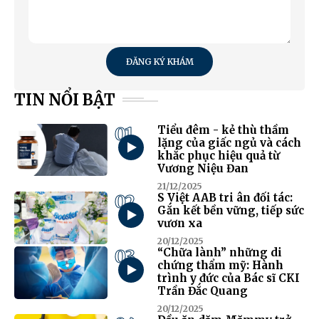
ĐĂNG KÝ KHÁM
TIN NỔI BẬT
01
Tiểu đêm - kẻ thù thầm
lặng của giấc ngủ và cách
khắc phục hiệu quả từ
Vương Niệu Đan
21/12/2025
02
S Việt AAB tri ân đối tác:
Gắn kết bền vững, tiếp sức
vươn xa
20/12/2025
03
“Chữa lành” những di
chứng thẩm mỹ: Hành
trình y đức của Bác sĩ CKI
Trần Đắc Quang
20/12/2025