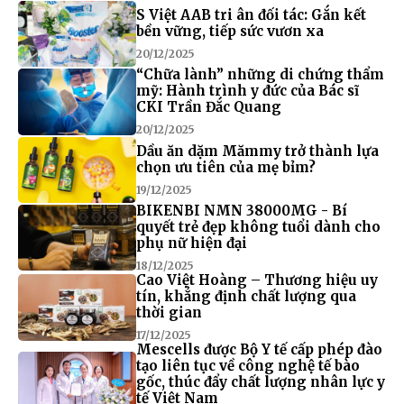
S Việt AAB tri ân đối tác: Gắn kết
bền vững, tiếp sức vươn xa
20/12/2025
“Chữa lành” những di chứng thẩm
mỹ: Hành trình y đức của Bác sĩ
CKI Trần Đắc Quang
20/12/2025
Dầu ăn dặm Mămmy trở thành lựa
chọn ưu tiên của mẹ bỉm?
19/12/2025
BIKENBI NMN 38000MG - Bí
quyết trẻ đẹp không tuổi dành cho
phụ nữ hiện đại
18/12/2025
Cao Việt Hoàng – Thương hiệu uy
tín, khẳng định chất lượng qua
thời gian
17/12/2025
Mescells được Bộ Y tế cấp phép đào
tạo liên tục về công nghệ tế bào
gốc, thúc đẩy chất lượng nhân lực y
tế Việt Nam