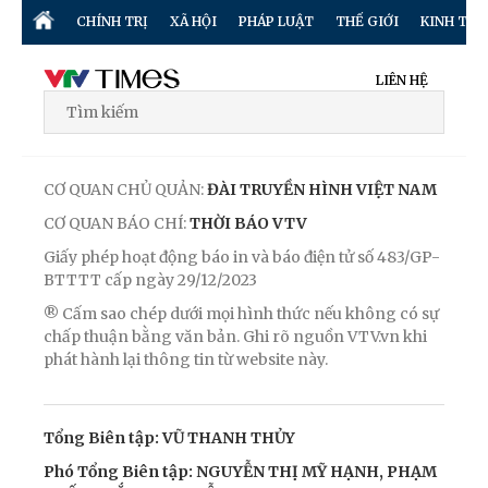
CHÍNH TRỊ
XÃ HỘI
PHÁP LUẬT
THẾ GIỚI
KINH TẾ
LIÊN HỆ
CƠ QUAN CHỦ QUẢN:
ĐÀI TRUYỀN HÌNH VIỆT NAM
CƠ QUAN BÁO CHÍ:
THỜI BÁO VTV
Giấy phép hoạt động báo in và báo điện tử số 483/GP-
BTTTT cấp ngày 29/12/2023
® Cấm sao chép dưới mọi hình thức nếu không có sự
chấp thuận bằng văn bản. Ghi rõ nguồn VTV.vn khi
phát hành lại thông tin từ website này.
Tổng Biên tập: VŨ THANH THỦY
Phó Tổng Biên tập: NGUYỄN THỊ MỸ HẠNH, PHẠM