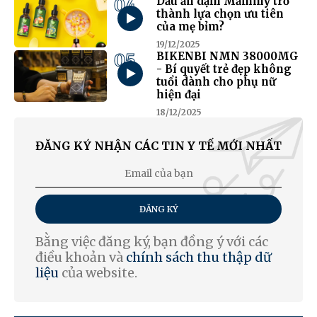
04
Dầu ăn dặm Mămmy trở
thành lựa chọn ưu tiên
của mẹ bỉm?
19/12/2025
05
BIKENBI NMN 38000MG
- Bí quyết trẻ đẹp không
tuổi dành cho phụ nữ
hiện đại
18/12/2025
ĐĂNG KÝ NHẬN CÁC TIN Y TẾ MỚI NHẤT
ĐĂNG KÝ
Bằng việc đăng ký, bạn đồng ý với các
điều khoản và
chính sách thu thập dữ
liệu
của website.