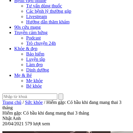
Bệnh viện online
Tư vấn dùng thuốc
Các bệnh lý thường gặp
Livestream
Hướng dẫn thăm khám
90s cứu mạng
Truyền cảm hứng
Podcast
Trò chuyện 24h
Khỏe & đẹp
Bảo hiểm
Luyện tập
Làm đẹp
Dinh dưỡng
Mẹ & Bé
Mẹ khỏe
Bé khỏe
Trang chủ
/
Sức khỏe
/ Hiếm gặp: Có bầu khi đang mang thai 3
tháng
Hiếm gặp: Có bầu khi đang mang thai 3 tháng
Nhật Anh
20/04/2021
579 lượt xem