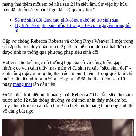
mang thai thêm một em bé nữa sau 2 lần siêu âm. Sự việc hy hữu
này đã khiến các y bác sĩ gọi là "kỳ quan y học".
Số trẻ sinh đôi tăng cao nhờ công nghệ hỗ trợ sinh sản
Hy hữu: Sản phụ sinh đôi, 1 trong 2 bé còn nguyên trong túi
ối
Cặp vợ chồng Rebecca Roberts và chồng Rhys Weaver là một trong
số cặp cha mẹ duy nhất trên thế giới có thể chào đón cả hai đứa trẻ
được sinh ra thông qua phương pháp siêu sinh đôi.
Roberts cho biết mặc dù trường hợp của cô vô cùng hiếm gặp
nhưng cô vẫn cảm thấy may mắn vì đã sinh ra cặp "siêu sinh đôi" -
sinh cùng ngày nhưng thụ thai cách nhau 3 tuần. Trong quá khứ chỉ
mới xuất hiện những trường hợp phụ nữ đã thụ thai thêm sau 10
ngày
mang thai
lần đầu tiên.
Được biết, khi biết mình mang thai, Rebecca đã hai lần siêu âm sớm
trước mốc 12 tuần thông thường và chỉ mới nhìn thấy một em bé.
Tuy nhiên khi siêu âm lần thứ 3 cô biết mình mang thai song sinh thì
vô cùng bất ngờ.