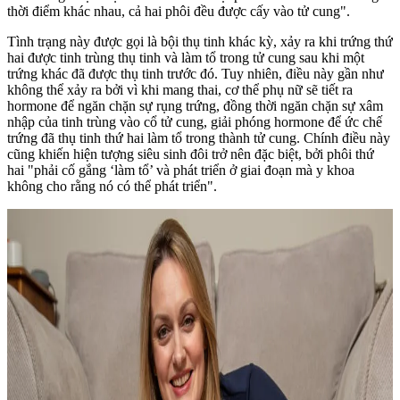
thời điểm khác nhau, cả hai phôi đều được cấy vào tử cung".
Tình trạng này được gọi là bội thụ tinh khác kỳ, xảy ra khi trứng thứ
hai được tinh trùng thụ tinh và làm tổ trong tử cung sau khi một
trứng khác đã được thụ tinh trước đó. Tuy nhiên, điều này gần như
không thể xảy ra bởi vì khi mang thai, cơ thể phụ nữ sẽ tiết ra
hormone để ngăn chặn sự rụng trứng, đồng thời ngăn chặn sự xâm
nhập của tinh trùng vào cổ tử cung, giải phóng hormone để ức chế
trứng đã thụ tinh thứ hai làm tổ trong thành tử cung. Chính điều này
cũng khiến hiện tượng siêu sinh đôi trở nên đặc biệt, bởi phôi thứ
hai "phải cố gắng ‘làm tổ’ và phát triển ở giai đoạn mà y khoa
không cho rằng nó có thể phát triển".