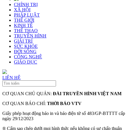
CHÍNH TRỊ
XÃ HỘI
PHÁP LUẬT
THẾ GIỚI
KINH TẾ
THỂ THAO
TRUYỀN HÌNH
GIẢI TRÍ
SỨC KHỎE
ĐỜI SỐNG
CÔNG NGHỆ
GIÁO DỤC
LIÊN HỆ
CƠ QUAN CHỦ QUẢN:
ĐÀI TRUYỀN HÌNH VIỆT NAM
CƠ QUAN BÁO CHÍ:
THỜI BÁO VTV
Giấy phép hoạt động báo in và báo điện tử số 483/GP-BTTTT cấp
ngày 29/12/2023
® Cấm sao chép dưới mọi hình thức nếu không có sự chấp thuận