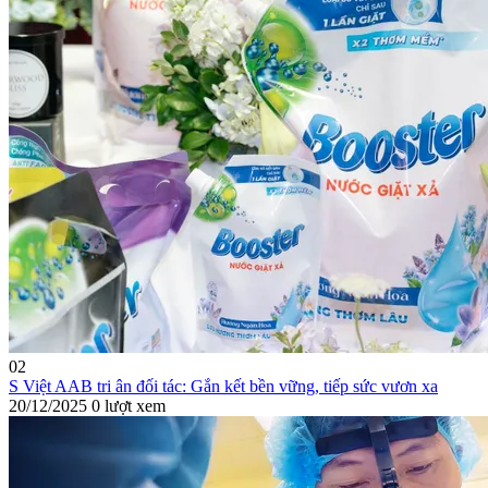
02
S Việt AAB tri ân đối tác: Gắn kết bền vững, tiếp sức vươn xa
20/12/2025
0 lượt xem