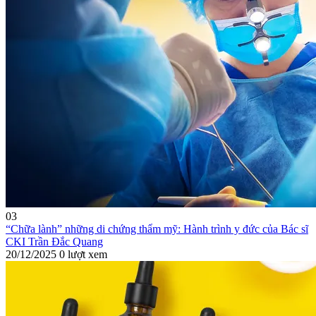
03
“Chữa lành” những di chứng thẩm mỹ: Hành trình y đức của Bác sĩ
CKI Trần Đắc Quang
20/12/2025
0 lượt xem