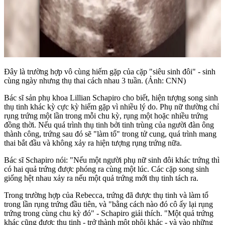
Đây là trường hợp vô cùng hiếm gặp của cặp "siêu sinh đôi" - sinh
cùng ngày nhưng thụ thai cách nhau 3 tuần. (Ảnh: CNN)
Bác sĩ sản phụ khoa Lillian Schapiro cho biết, hiện tượng song sinh
thụ tinh khác kỳ cực kỳ hiếm gặp vì nhiều lý do. Phụ nữ thường chỉ
rụng trứng một lần trong mỗi chu kỳ, rụng một hoặc nhiều trứng
đồng thời. Nếu quá trình thụ tinh bởi tinh trùng của người đàn ông
thành công, trứng sau đó sẽ "làm tổ" trong tử cung, quá trình mang
thai bắt đầu và không xảy ra hiện tượng rụng trứng nữa.
Bác sĩ Schapiro nói: "Nếu một người phụ nữ sinh đôi khác trứng thì
có hai quả trứng được phóng ra cùng một lúc. Các cặp song sinh
giống hệt nhau xảy ra nếu một quả trứng mới thụ tinh tách ra.
Trong trường hợp của Rebecca, trứng đã được thụ tinh và làm tổ
trong lần rụng trứng đầu tiên, và "bằng cách nào đó cô ấy lại rụng
trứng trong cùng chu kỳ đó" - Schapiro giải thích. "Một quả trứng
khác cũng được thụ tinh - trở thành một phôi khác - và vào những