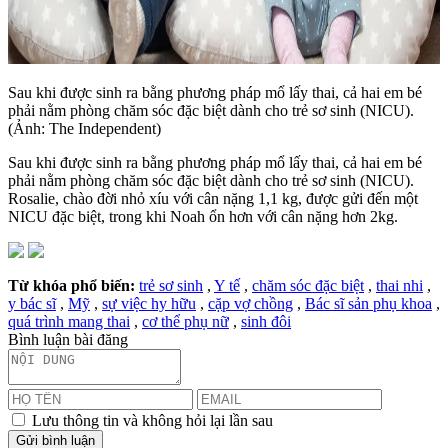
Sau khi được sinh ra bằng phương pháp mổ lấy thai, cả hai em bé
phải nằm phòng chăm sóc đặc biệt dành cho trẻ sơ sinh (NICU).
(Ảnh: The Independent)
Sau khi được sinh ra bằng phương pháp mổ lấy thai, cả hai em bé
phải nằm phòng chăm sóc đặc biệt dành cho trẻ sơ sinh (NICU).
Rosalie, chào đời nhỏ xíu với cân nặng 1,1 kg, được gửi đến một
NICU đặc biệt, trong khi Noah ổn hơn với cân nặng hơn 2kg.
Từ khóa phổ biến:
trẻ sơ sinh
,
Y tế
,
chăm sóc đặc biệt
,
thai nhi
,
y bác sĩ
,
Mỹ
,
sự việc hy hữu
,
cặp vợ chồng
,
Bác sĩ sản phụ khoa
,
quá trình mang thai
,
cơ thể phụ nữ
,
sinh đôi
Bình luận bài đăng
Lưu thông tin và không hỏi lại lần sau
Gửi bình luận