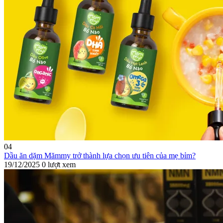
04
Dầu ăn dặm Mămmy trở thành lựa chọn ưu tiên của mẹ bỉm?
19/12/2025
0 lượt xem