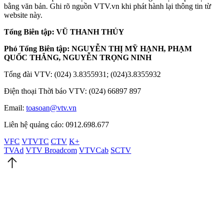
bằng văn bản. Ghi rõ nguồn VTV.vn khi phát hành lại thông tin từ
website này.
Tổng Biên tập: VŨ THANH THỦY
Phó Tổng Biên tập: NGUYỄN THỊ MỸ HẠNH, PHẠM
QUỐC THẮNG, NGUYỄN TRỌNG NINH
Tổng đài VTV: (024) 3.8355931; (024)3.8355932
Điện thoại Thời báo VTV: (024) 66897 897
Email:
toasoan@vtv.vn
Liên hệ quảng cáo: 0912.698.677
VFC
VTVTC
CTV
K+
TVAd
VTV Broadcom
VTVCab
SCTV