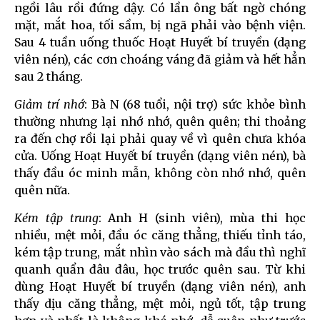
ngồi lâu rồi đứng dậy. Có lần ông bất ngờ chóng
mặt, mắt hoa, tối sầm, bị ngã phải vào bệnh viện.
Sau 4 tuần uống thuốc Hoạt Huyết bí truyền (dạng
viên nén), các cơn choáng váng đã giảm và hết hẳn
sau 2 tháng.
Giảm trí nhớ
: Bà N (68 tuổi, nội trợ) sức khỏe bình
thường nhưng lại nhớ nhớ, quên quên; thi thoảng
ra đến chợ rồi lại phải quay về vì quên chưa khóa
cửa. Uống Hoạt Huyết bí truyền (dạng viên nén), bà
thấy đầu óc minh mẫn, không còn nhớ nhớ, quên
quên nữa.
Kém tập trung
: Anh H (sinh viên), mùa thi học
nhiều, mệt mỏi, đầu óc căng thẳng, thiếu tỉnh táo,
kém tập trung, mắt nhìn vào sách mà đầu thì nghĩ
quanh quẩn đâu đâu, học trước quên sau. Từ khi
dùng Hoạt Huyết bí truyền (dạng viên nén), anh
thấy dịu căng thẳng, mệt mỏi, ngủ tốt, tập trung