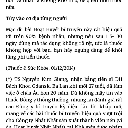
hơn và nhất là không khó nhớ, dễ quên như trước
nữa.
Tùy vào cơ địa từng người
Mặc dù bài Hoạt Huyết bí truyền này rất hiệu quả
tới trên 90% bệnh nhân, nhưng nếu sau 1 5- 30
ngày dùng mà tác dụng không rõ rệt, tức là thuốc
không hợp với bạn, bạn hãy ngưng dùng để khỏi
lãng phí tiền thuốc.
(Thuốc & Sức Khỏe, 01/12/2014)
(*) TS Nguyễn Kim Giang, nhận bằng tiến sĩ ĐH
Bách Khoa Gdansk, Ba Lan khi mới 27 tuổi, đã làm
việc ở châu Âu hơn 20 năm. Dù không mấy tin vào
thuốc Đông y thông thường, nhưng lại đánh giá rất
cao Đông y bí truyền kỳ diệu, lặn lội khắp nơi,
mang về các bài thuốc bí truyền hiệu quả vượt trội
cho Công ty Nhất Nhất sản xuất thành viên nén (ví
dụ: Hoạt huyết Nhất Nhất), tại Nhà máy dược phẩm