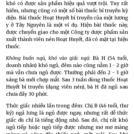
khó có được sản phẩm hiệu quả vượt trội. Tuy rất
hiếm, nhưng cũng có một số bài thuốc bí truyền kỳ
diệu. Bài thuốc Hoạt Huyết bí truyền của một lương
y ở Tây Nguyên là một ví dụ. Hiện bài thuốc này,
được chuyển giao cho một Công ty dược phẩm sản
xuất thành viên nén Hoạt Huyết, đã có mặt tại hiệu
thuốc.
Không buồn ngủ, khó vào giấc ngủ
: Bà H (54 tuổi,
doanh nhân) khó ngủ, đêm nào cũng nằm 1 - 2 giờ
mà vẫn chưa ngủ được. Thường phải đến 2 - 3 giờ
sáng bà mới chợp mắt. Sau 3 tuần dùng thuốc Hoạt
Huyết bí truyền (dạng viên nén), bà H đã ngủ sau
chưa đầy 30 phút.
Thức giấc nhiều lần trong đêm: Chị B (46 tuổi, thư
ký) ngả lưng là ngủ được ngay, nhưng rất dễ thức
giấc dù chỉ là tiếng động nhỏ. Sau đó, chị rất khó
ngủ tiếp hoặc ngủ tiếp được nhưng mơ mơ màng