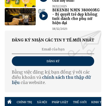
của mẹ bỉm?
19/12/2025
05
BIKENBI NMN 38000MG
- Bí quyết trẻ đẹp không
tuổi dành cho phụ nữ
hiện đại
18/12/2025
ĐĂNG KÝ NHẬN CÁC TIN Y TẾ MỚI NHẤT
ĐĂNG KÝ
Bằng việc đăng ký, bạn đồng ý với các
điều khoản và
chính sách thu thập dữ
liệu
của website.
CHÍNH TRỊ
XÃ HỘI
PHÁP LUẬT
THẾ GIỚI
KINH TẾ