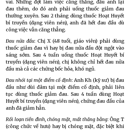
vai. Những đợt làm việc căng thẳng, đầu anh lại
đau thêm, do đó anh phải uống thuốc giảm đau
thường xuyên. Sau 2 tháng dùng thuốc Hoạt Huyết
bí truyền (dạng viên nén), anh đã hết đau đầu dù
công việc vẫn căng thẳng.
Đau nửa đầu
: Chị X (48 tuổi, giáo viên) phải dùng
thuốc giảm đau vì hay bị đau nửa đầu đột ngột vào
sáng sớm. Sau 4 tuần uống thuốc Hoạt Huyết bí
truyền (dạng viên nén), chị không chỉ hết đau nửa
đầu mà cả các chứng bốc hỏa, khó ngủ.
Đau nhói tại một điểm cố định
: Anh Kh (kỹ sư) bị đau
đầu như dùi đâm tại một điểm cố định, phải liên
tục dùng thuốc giảm đau. Sau 4 tuần dùng Hoạt
Huyết bí truyền (dạng viên nén), chứng đau đầu của
anh đã giảm hẳn.
Rối loạn tiền đình, chóng mặt, mất thăng bằng
: Ông T
(công chức về hưu) hay bị chóng mặt, đặc biệt khi