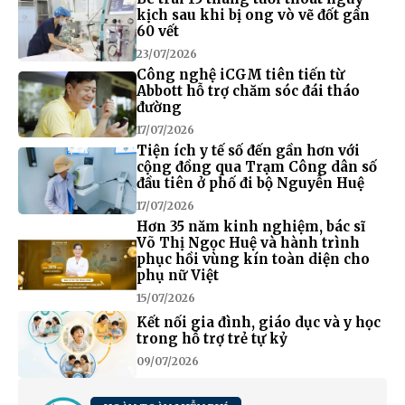
kịch sau khi bị ong vò vẽ đốt gần
60 vết
23/07/2026
Công nghệ iCGM tiên tiến từ
Abbott hỗ trợ chăm sóc đái tháo
đường
17/07/2026
Tiện ích y tế số đến gần hơn với
cộng đồng qua Trạm Công dân số
đầu tiên ở phố đi bộ Nguyễn Huệ
17/07/2026
Hơn 35 năm kinh nghiệm, bác sĩ
Võ Thị Ngọc Huệ và hành trình
phục hồi vùng kín toàn diện cho
phụ nữ Việt
15/07/2026
Kết nối gia đình, giáo dục và y học
trong hỗ trợ trẻ tự kỷ
09/07/2026