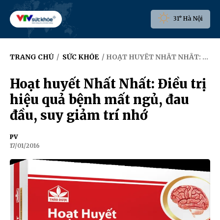
31° Hà Nội
TRANG CHỦ
/
SỨC KHỎE
/ HOẠT HUYẾT NHẤT NHẤT: ĐIỀU TRỊ HIỆU QUẢ BỆNH MẤT NGỦ, ĐAU ĐẦU, SUY GIẢM TRÍ NHỚ
Hoạt huyết Nhất Nhất: Điều trị
hiệu quả bệnh mất ngủ, đau
đầu, suy giảm trí nhớ
PV
17/01/2016