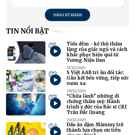
ĐĂNG KÝ KHÁM
TIN NỔI BẬT
01
Tiểu đêm - kẻ thù thầm
lặng của giấc ngủ và cách
khắc phục hiệu quả từ
Vương Niệu Đan
21/12/2025
02
S Việt AAB tri ân đối tác:
Gắn kết bền vững, tiếp sức
vươn xa
20/12/2025
03
“Chữa lành” những di
chứng thẩm mỹ: Hành
trình y đức của Bác sĩ CKI
Trần Đắc Quang
20/12/2025
04
Dầu ăn dặm Mămmy trở
thành lựa chọn ưu tiên