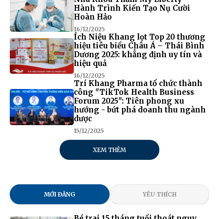
Hành Trình Kiến Tạo Nụ Cười
Hoàn Hảo
16/12/2025
Ích Niệu Khang lọt Top 20 thương
hiệu tiêu biểu Châu Á – Thái Bình
Dương 2025: khẳng định uy tín và
hiệu quả
16/12/2025
Trí Khang Pharma tổ chức thành
công "TikTok Health Business
Forum 2025": Tiên phong xu
hướng - bứt phá doanh thu ngành
dược
15/12/2025
XEM THÊM
MỚI ĐĂNG
YÊU THÍCH
Bé trai 15 tháng tuổi thoát nguy