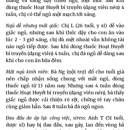
màng và sáng dậy thiếu ngủ, mệt mỏi. Sau khi
dùng thuốc Hoạt Huyết bí truyền (dạng viên nén) 4
tuần, chị có thể ngủ một mạch tới sáng.
Ngủ dễ nhưng mất giấc
: Chị L (26 tuổi, y sĩ) dễ vào
giấc ngủ, nhưng sau khi thức dậy cho con ăn vào
lúc 2 - 3 giờ sáng, chị dù mệt nhoài vẫn không tài
nào ngủ tiếp được. Sau khi dùng thuốc Hoạt Huyết
bí truyền (dạng viên) 4 tuần, chị đã ngủ dễ dàng sau
khi cho con ăn bữa đêm.
Mất ngủ kinh niên
: Bà Ng (nội trợ) đổ cho tuổi già
nên chấp nhận sống chung với mất ngủ, dùng
thuốc ngủ từ 13 năm nay. Nhưng sau 4 tuần dùng
thuốc Hoạt Huyết bí truyền (dạng viên nén), bà thấy
giấc ngủ được cải thiện rõ rệt, chứng tê tay chân
cũng giảm hẳn. Sau 8 tuần bà đã ngủ ngon.
Đau đầu do áp lực công việc, stress
: Anh T (51 tuổi,
dược sĩ) hay bị đau đầu, sau gáy, lan đến vùng bả