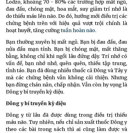
Lodzo, khoảng 70 - 80% các trường hợp mất ngủ,
đau đầu, chóng mặt, hoa mắt, suy giảm trí nhớ là
do thiếu máu lên não. Do đó, hướng mới điều trị các
chứng bệnh trên với hiệu quả vượt trội chính là
hoạt huyết, tăng cường
tuần hoàn não
.
Bạn thường xuyên bị mất ngủ. Bạn bị đau đầu, đau
nửa đầu mạn tính. Bạn bị chóng mặt, mất thăng
bằng, không chỉ khi ngồi lâu đứng dậy. Trí nhớ có
vấn đề, bạn nhớ nhớ, quên quên, thiếu tập trung,
tỉnh táo. Bạn đã dùng nhiều thuốc cả Đông và Tây y
mà các chứng bệnh vẫn không cải thiện. Nhưng
bạn đừng chán nản, chấp nhận. Vẫn còn hy vọng là
Đông y bí truyền kỳ diệu.
Đông y bí truyền kỳ diệu
Đông y từ lâu đã được dùng trong điều trị thiếu
máu não. Tuy nhiên, nếu chỉ sản xuất thuốc Đông y
theo các bài trong sách thì ai cũng làm được và