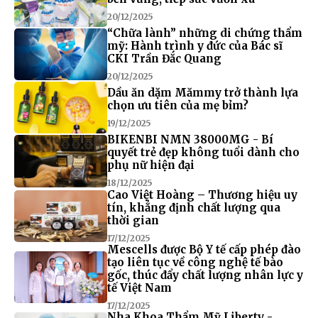
20/12/2025
“Chữa lành” những di chứng thẩm
mỹ: Hành trình y đức của Bác sĩ
CKI Trần Đắc Quang
20/12/2025
Dầu ăn dặm Mămmy trở thành lựa
chọn ưu tiên của mẹ bỉm?
19/12/2025
BIKENBI NMN 38000MG - Bí
quyết trẻ đẹp không tuổi dành cho
phụ nữ hiện đại
18/12/2025
Cao Việt Hoàng – Thương hiệu uy
tín, khẳng định chất lượng qua
thời gian
17/12/2025
Mescells được Bộ Y tế cấp phép đào
tạo liên tục về công nghệ tế bào
gốc, thúc đẩy chất lượng nhân lực y
tế Việt Nam
17/12/2025
Nha Khoa Thẩm Mỹ Liberty -