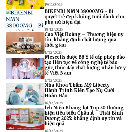
19/12/2025
BIKENBI NMN 38000MG - Bí
quyết trẻ đẹp không tuổi dành cho
phụ nữ hiện đại
18/12/2025
Cao Việt Hoàng – Thương hiệu uy
tín, khẳng định chất lượng qua
thời gian
17/12/2025
Mescells được Bộ Y tế cấp phép đào
tạo liên tục về công nghệ tế bào
gốc, thúc đẩy chất lượng nhân lực y
tế Việt Nam
17/12/2025
Nha Khoa Thẩm Mỹ Liberty -
Hành Trình Kiến Tạo Nụ Cười
Hoàn Hảo
16/12/2025
Ích Niệu Khang lọt Top 20 thương
hiệu tiêu biểu Châu Á – Thái Bình
Dương 2025: khẳng định uy tín và
hiệu quả
16/12/2025