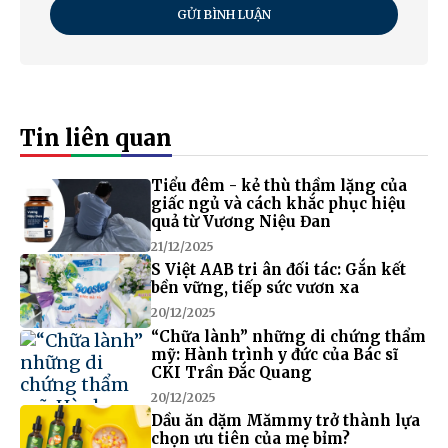
GỬI BÌNH LUẬN
Tin liên quan
Tiểu đêm - kẻ thù thầm lặng của
giấc ngủ và cách khắc phục hiệu
quả từ Vương Niệu Đan
21/12/2025
S Việt AAB tri ân đối tác: Gắn kết
bền vững, tiếp sức vươn xa
20/12/2025
“Chữa lành” những di chứng thẩm
mỹ: Hành trình y đức của Bác sĩ
CKI Trần Đắc Quang
20/12/2025
Dầu ăn dặm Mămmy trở thành lựa
chọn ưu tiên của mẹ bỉm?