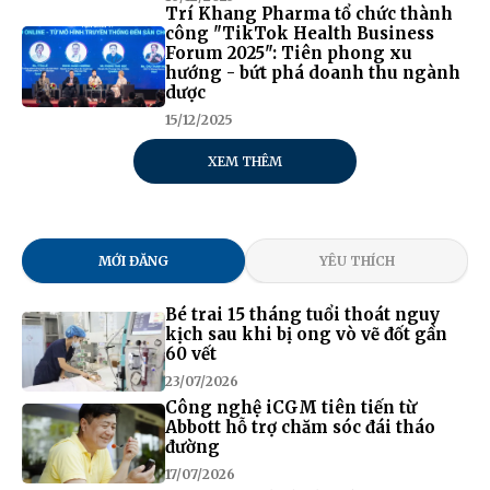
Trí Khang Pharma tổ chức thành
công "TikTok Health Business
Forum 2025": Tiên phong xu
hướng - bứt phá doanh thu ngành
dược
15/12/2025
XEM THÊM
MỚI ĐĂNG
YÊU THÍCH
Bé trai 15 tháng tuổi thoát nguy
kịch sau khi bị ong vò vẽ đốt gần
60 vết
23/07/2026
Công nghệ iCGM tiên tiến từ
Abbott hỗ trợ chăm sóc đái tháo
đường
17/07/2026