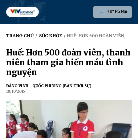
30° Hà Nội
TRANG CHỦ
/
SỨC KHỎE
/ HUẾ: HƠN 500 ĐOÀN VIÊN, THANH NIÊN THAM GIA HIẾN MÁU TÌNH NGUYỆN
Huế: Hơn 500 đoàn viên, thanh
niên tham gia hiến máu tình
nguyện
ĐĂNG VINH - QUỐC PHƯƠNG (BAN THỜI SỰ)
18/10/2015