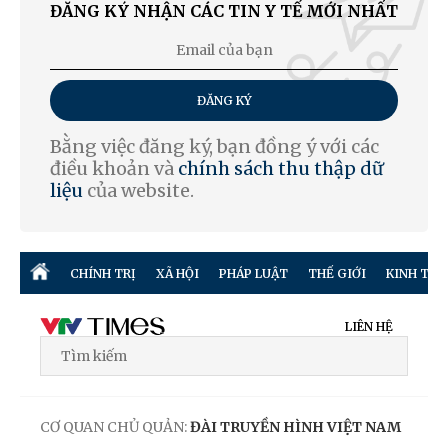
ĐĂNG KÝ NHẬN CÁC TIN Y TẾ MỚI NHẤT
ĐĂNG KÝ
Bằng việc đăng ký, bạn đồng ý với các
điều khoản và
chính sách thu thập dữ
liệu
của website.
CHÍNH TRỊ
XÃ HỘI
PHÁP LUẬT
THẾ GIỚI
KINH TẾ
LIÊN HỆ
CƠ QUAN CHỦ QUẢN:
ĐÀI TRUYỀN HÌNH VIỆT NAM