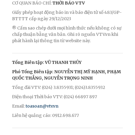
CƠ QUAN BÁO CHÍ:
THỜI BÁO VTV
Giấy phép hoạt động báo in và báo điện tử số 483/GP-
BTTTT cấp ngày 29/12/2023
® Cấm sao chép dưới mọi hình thức nếu không có sự
chấp thuận bằng văn bản. Ghi rõ nguồn VTV.vn khi
phát hành lại thông tin từ website này.
Tổng Biên tập: VŨ THANH THỦY
Phó Tổng Biên tập: NGUYỄN THỊ MỸ HẠNH, PHẠM
QUỐC THẮNG, NGUYỄN TRỌNG NINH
Tổng đài VTV: (024) 3.8355931; (024)3.8355932
Điện thoại Thời báo VTV: (024) 66897 897
Email:
toasoan@vtv.vn
Liên hệ quảng cáo: 0912.698.677