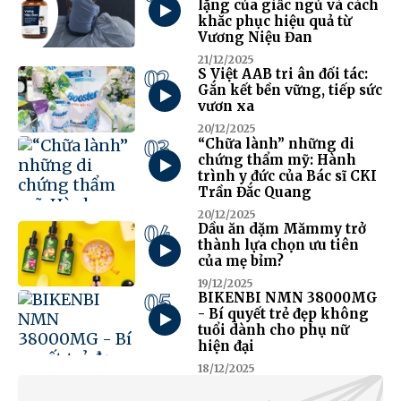
lặng của giấc ngủ và cách
khắc phục hiệu quả từ
Vương Niệu Đan
21/12/2025
02
S Việt AAB tri ân đối tác:
Gắn kết bền vững, tiếp sức
vươn xa
20/12/2025
03
“Chữa lành” những di
chứng thẩm mỹ: Hành
trình y đức của Bác sĩ CKI
Trần Đắc Quang
20/12/2025
04
Dầu ăn dặm Mămmy trở
thành lựa chọn ưu tiên
của mẹ bỉm?
19/12/2025
05
BIKENBI NMN 38000MG
- Bí quyết trẻ đẹp không
tuổi dành cho phụ nữ
hiện đại
18/12/2025