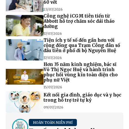
60 vết
23/07/2026
Công nghệ iCGM tiên tiến từ
Abbott hỗ trợ chăm sóc đái tháo
đường
17/07/2026
Tiện ích y tế số đến gần hơn với
cộng đồng qua Trạm Công dân số
đầu tiên ở phố đi bộ Nguyễn Huệ
17/07/2026
Hơn 35 năm kinh nghiệm, bác sĩ
Võ Thị Ngọc Huệ và hành trình
phục hồi vùng kín toàn diện cho
phụ nữ Việt
15/07/2026
Kết nối gia đình, giáo dục và y học
trong hỗ trợ trẻ tự kỷ
09/07/2026
HOÀN TOÀN MIỄN PHÍ