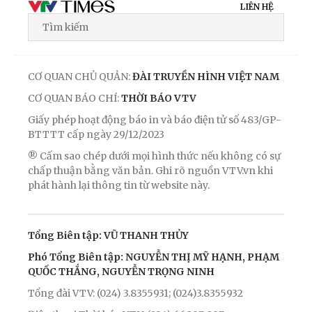
LIÊN HỆ
CƠ QUAN CHỦ QUẢN:
ĐÀI TRUYỀN HÌNH VIỆT NAM
CƠ QUAN BÁO CHÍ:
THỜI BÁO VTV
Giấy phép hoạt động báo in và báo điện tử số 483/GP-
BTTTT cấp ngày 29/12/2023
® Cấm sao chép dưới mọi hình thức nếu không có sự
chấp thuận bằng văn bản. Ghi rõ nguồn VTV.vn khi
phát hành lại thông tin từ website này.
Tổng Biên tập: VŨ THANH THỦY
Phó Tổng Biên tập: NGUYỄN THỊ MỸ HẠNH, PHẠM
QUỐC THẮNG, NGUYỄN TRỌNG NINH
Tổng đài VTV: (024) 3.8355931; (024)3.8355932