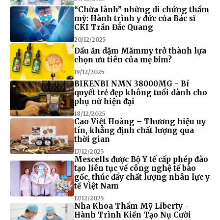
“Chữa lành” những di chứng thẩm
mỹ: Hành trình y đức của Bác sĩ
CKI Trần Đắc Quang
20/12/2025
Dầu ăn dặm Mămmy trở thành lựa
chọn ưu tiên của mẹ bỉm?
19/12/2025
BIKENBI NMN 38000MG - Bí
quyết trẻ đẹp không tuổi dành cho
phụ nữ hiện đại
18/12/2025
Cao Việt Hoàng – Thương hiệu uy
tín, khẳng định chất lượng qua
thời gian
17/12/2025
Mescells được Bộ Y tế cấp phép đào
tạo liên tục về công nghệ tế bào
gốc, thúc đẩy chất lượng nhân lực y
tế Việt Nam
17/12/2025
Nha Khoa Thẩm Mỹ Liberty -
Hành Trình Kiến Tạo Nụ Cười