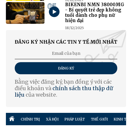
05
BIKENBI NMN 38000MG
- Bí quyết trẻ đẹp không
tuổi dành cho phụ nữ
hiện đại
18/12/2025
ĐĂNG KÝ NHẬN CÁC TIN Y TẾ MỚI NHẤT
ĐĂNG KÝ
Bằng việc đăng ký, bạn đồng ý với các
điều khoản và
chính sách thu thập dữ
liệu
của website.
CHÍNH TRỊ
XÃ HỘI
PHÁP LUẬT
THẾ GIỚI
KINH TẾ