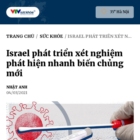
35° Hà Nội
TRANG CHỦ
/
SỨC KHỎE
/ ISRAEL PHÁT TRIỂN XÉT NGHIỆM PHÁT HIỆN NHANH BIẾN CHỦNG MỚI
Israel phát triển xét nghiệm
phát hiện nhanh biến chủng
mới
NHẬT ANH
04/03/2021