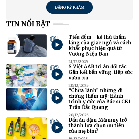
ĐĂNG KÝ KHÁM
TIN NỔI BẬT
01
Tiểu đêm - kẻ thù thầm
lặng của giấc ngủ và cách
khắc phục hiệu quả từ
Vương Niệu Đan
21/12/2025
02
S Việt AAB tri ân đối tác:
Gắn kết bền vững, tiếp sức
vươn xa
20/12/2025
03
“Chữa lành” những di
chứng thẩm mỹ: Hành
trình y đức của Bác sĩ CKI
Trần Đắc Quang
20/12/2025
04
Dầu ăn dặm Mămmy trở
thành lựa chọn ưu tiên
của mẹ bỉm?
19/12/2025