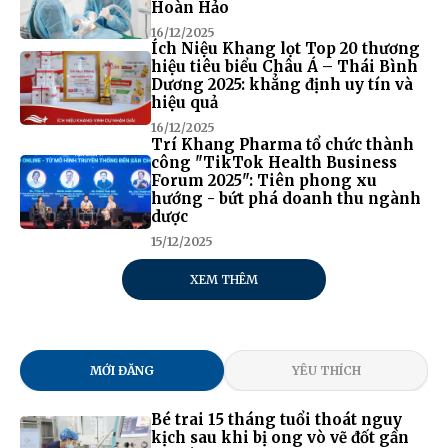
Hoàn Hảo
16/12/2025
Ích Niệu Khang lọt Top 20 thương
hiệu tiêu biểu Châu Á – Thái Bình
Dương 2025: khẳng định uy tín và
hiệu quả
16/12/2025
Trí Khang Pharma tổ chức thành
công "TikTok Health Business
Forum 2025": Tiên phong xu
hướng - bứt phá doanh thu ngành
dược
15/12/2025
XEM THÊM
MỚI ĐĂNG
YÊU THÍCH
Bé trai 15 tháng tuổi thoát nguy
kịch sau khi bị ong vò vẽ đốt gần