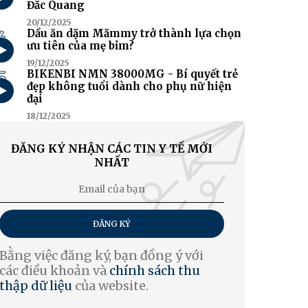
Đắc Quang
20/12/2025
4
Dầu ăn dặm Mămmy trở thành lựa chọn
ưu tiên của mẹ bỉm?
19/12/2025
5
BIKENBI NMN 38000MG - Bí quyết trẻ
đẹp không tuổi dành cho phụ nữ hiện
đại
18/12/2025
ĐĂNG KÝ NHẬN CÁC TIN Y TẾ MỚI
NHẤT
ĐĂNG KÝ
Bằng việc đăng ký, bạn đồng ý với
các điều khoản và
chính sách thu
thập dữ liệu
của website.