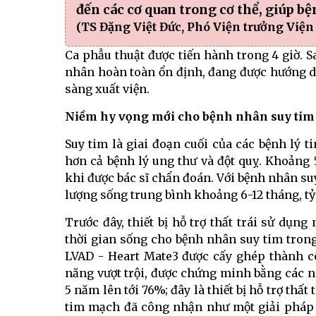
đến các cơ quan trong cơ thể, giúp b
(TS Đặng Việt Đức, Phó Viện trưởng Việ
Ca phẫu thuật được tiến hành trong 4 giờ. S
nhân hoàn toàn ổn định, đang được hướng 
sàng xuất viện.
Niềm hy vọng mới cho bệnh nhân suy tim 
Suy tim là giai đoạn cuối của các bệnh lý ti
hơn cả bệnh lý ung thư và đột quỵ. Khoản
khi được bác sĩ chẩn đoán. Với bệnh nhân suy
lượng sống trung bình khoảng 6-12 tháng, tỷ
Trước đây, thiết bị hỗ trợ thất trái sử dụn
thời gian sống cho bệnh nhân suy tim trong 
LVAD - Heart Mate3 được cấy ghép thành c
năng vượt trội, được chứng minh bằng các ng
5 năm lên tới 76%; đây là thiết bị hỗ trợ thất
tim mạch đã công nhận như một giải pháp đi