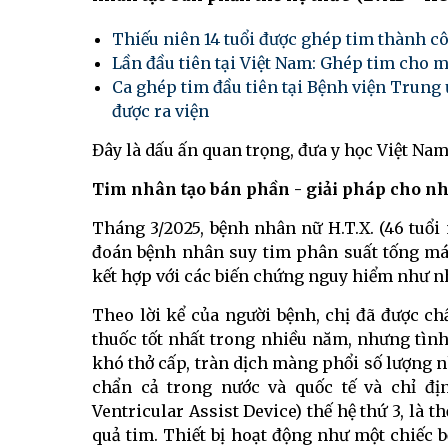
Thiếu niên 14 tuổi được ghép tim thành c
Lần đầu tiên tại Việt Nam: Ghép tim cho m
Ca ghép tim đầu tiên tại Bệnh viện Trung 
được ra viện
Đây là dấu ấn quan trọng, đưa y học Việt Nam t
Tim nhân tạo bán phần - giải pháp cho n
Tháng 3/2025, bệnh nhân nữ H.T.X. (46 tuổi
đoán bệnh nhân suy tim phân suất tống má
kết hợp với các biến chứng nguy hiểm như n
Theo lời kể của người bệnh, chị đã được ch
thuốc tốt nhất trong nhiều năm, nhưng tìn
khó thở cấp, tràn dịch màng phổi số lượng 
chẩn cả trong nước và quốc tế và chỉ địn
Ventricular Assist Device) thế hệ thứ 3, là 
quả tim. Thiết bị hoạt động như một chiếc