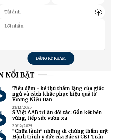
ĐĂNG KÝ KHÁM
N NỔI BẬT
1
Tiểu đêm - kẻ thù thầm lặng của giấc
ngủ và cách khắc phục hiệu quả từ
Vương Niệu Đan
21/12/2025
2
S Việt AAB tri ân đối tác: Gắn kết bền
vững, tiếp sức vươn xa
20/12/2025
3
“Chữa lành” những di chứng thẩm mỹ:
Hành trình y đức của Bác sĩ CKI Trần