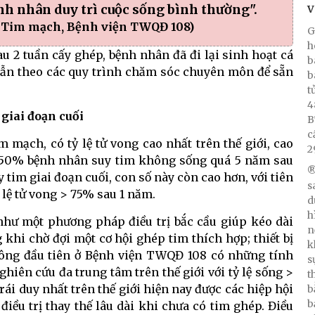
ệnh nhân duy trì cuộc sống bình thường".
V
n Tim mạch, Bệnh viện TWQĐ 108)
G
h
au 2 tuần cấy ghép, bệnh nhân đã đi lại sinh hoạt cá
b
dẫn theo các quy trình chăm sóc chuyên môn để sẵn
b
t
4
giai đoạn cuối
B
c
m mạch, có tỷ lệ tử vong cao nhất trên thế giới, cao
2
g 50% bệnh nhân suy tim không sống quá 5 năm sau
®
 tim giai đoạn cuối, con số này còn cao hơn, với tiên
s
 lệ tử vong > 75% sau 1 năm.
d
h
g như một phương pháp điều trị bắc cầu giúp kéo dài
n
khi chờ đợi một cơ hội ghép tim thích hợp; thiết bị
k
ông đầu tiên ở Bệnh viện TWQĐ 108 có những tính
s
hiên cứu đa trung tâm trên thế giới với tỷ lệ sống >
t
 trái duy nhất trên thế giới hiện nay được các hiệp hội
b
b
ều trị thay thế lâu dài khi chưa có tim ghép. Điều