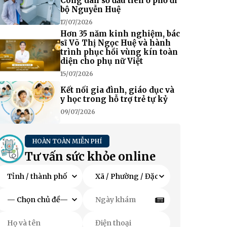
Công dân số đầu tiên ở phố đi
bộ Nguyễn Huệ
17/07/2026
Hơn 35 năm kinh nghiệm, bác
sĩ Võ Thị Ngọc Huệ và hành
trình phục hồi vùng kín toàn
diện cho phụ nữ Việt
15/07/2026
Kết nối gia đình, giáo dục và
y học trong hỗ trợ trẻ tự kỷ
09/07/2026
HOÀN TOÀN MIỄN PHÍ
Tư vấn sức khỏe online