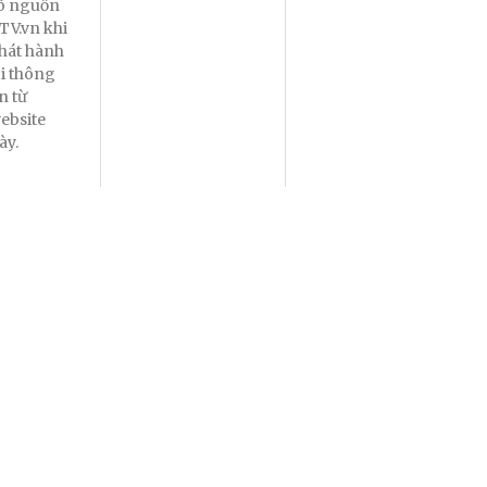
õ nguồn
TV.vn khi
hát hành
ại thông
in từ
ebsite
ày.