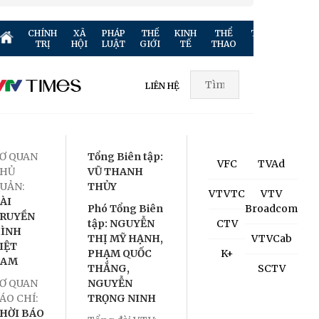
CHÍNH
XÃ
PHÁP
THẾ
KINH
THỂ
TRUYỀN
GIẢ
TRỊ
HỘI
LUẬT
GIỚI
TẾ
THAO
HÌNH
TR
LIÊN HỆ
Ơ QUAN
Tổng Biên tập:
VFC
TVAd
HỦ
VŨ THANH
UẢN:
THỦY
VTVTC
VTV
ÀI
Phó Tổng Biên
Broadcom
RUYỀN
tập: NGUYỄN
CTV
ÌNH
THỊ MỸ HẠNH,
VTVCab
IỆT
PHẠM QUỐC
K+
NAM
THẮNG,
SCTV
Ơ QUAN
NGUYỄN
ÁO CHÍ:
TRỌNG NINH
HỜI BÁO