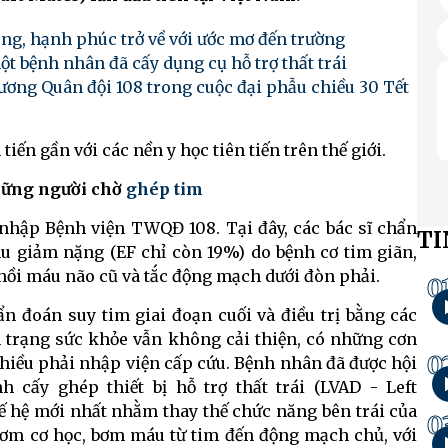
ông, hạnh phúc trở về với ước mơ đến trường
ột bệnh nhân đã cấy dụng cụ hỗ trợ thất trái
ương Quân đội 108 trong cuộc đại phẫu chiều 30 Tết
iến gần với các nền y học tiên tiến trên thế giới.
hững người chờ
ghép tim
 nhập Bệnh viện TWQĐ 108. Tại đây, các bác sĩ chẩn
TI
u giảm nặng (EF chỉ còn 19%) do bệnh cơ tim giãn,
hồi máu não cũ và tắc động mạch dưới đòn phải.
0
ẩn đoán suy tim giai đoạn cuối và điều trị bằng các
h trạng sức khỏe vẫn không cải thiện, có những cơn
0
nhiều phải nhập viện cấp cứu. Bệnh nhân đã được hội
h cấy ghép thiết bị hỗ trợ thất trái (LVAD - Left
thế hệ mới nhất nhằm thay thế chức năng bên trái của
0
 bơm cơ học, bơm máu từ tim đến động mạch chủ, với