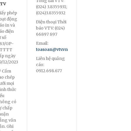
Tổng đài VTV:
TV
(024) 3.8355931;
iấy phép
(024)3.8355932
oạt động
Điện thoại Thời
áo in và
báo VTV: (024)
áo điện
66897 897
ử số
Email:
83/GP-
toasoan@vtv.vn
TTTT
ấp ngày
Liên hệ quảng
9/12/2023
cáo:
0912.698.677
 Cấm
ao chép
ưới mọi
ình thức
ếu
hông có
ự chấp
huận
ằng văn
ản. Ghi