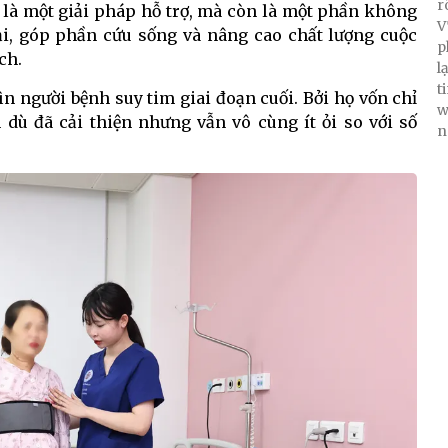
r
 là một giải pháp hỗ trợ, mà còn là một phần không
V
đại, góp phần cứu sống và nâng cao chất lượng cuộc
p
ch.
l
t
 người bệnh suy tim giai đoạn cuối. Bởi họ vốn chỉ
w
dù đã cải thiện nhưng vẫn vô cùng ít ỏi so với số
n