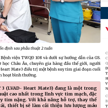
n định sau phẫu thuật 2 tuần
C
sĩ Bệnh viện TWQĐ 108 và dưới sự hướng dẫn của GS.
C
ơ học Châu Âu, chuyên gia hàng đầu thế giới, người
Q
Đ
Heart Mate3 điều trị một bệnh suy tim giai đoạn cuối
T
h hoạt bình thường.
H
V
hứ 3 (LVAD- Heart Mate3) đang là một trong
huật cao nhất trong lĩnh vực tim mạch, đặc
C
uy tim nặng. Với khả năng hỗ trợ, thay thế
B
i, thiết bị sẽ làm cải thiện lưu lượng máu
T