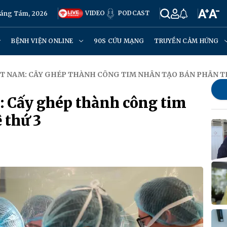
VIDEO
PODCAST
háng Tám, 2026
BỆNH VIỆN ONLINE
90S CỨU MẠNG
TRUYỀN CẢM HỨNG
IỆT NAM: CẤY GHÉP THÀNH CÔNG TIM NHÂN TẠO BÁN PHẦN T
m: Cấy ghép thành công tim
 thứ 3