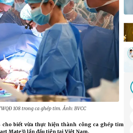
TWQĐ 108 trong ca ghép tim. Ảnh: BVCC
 cho biết vừa thực hiện thành công ca ghép tim
rt Mate3) lần đầu tiên tại Việt Nam.