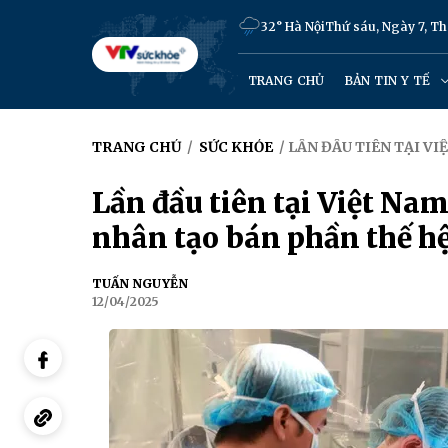
32° Hà Nội
Thứ sáu, Ngày 7, T
TRANG CHỦ
BẢN TIN Y TẾ
TRANG CHỦ
/
SỨC KHỎE
/ LẦN ĐẦU TIÊN TẠI V
Lần đầu tiên tại Việt Na
nhân tạo bán phần thế hệ
TUẤN NGUYỄN
12/04/2025