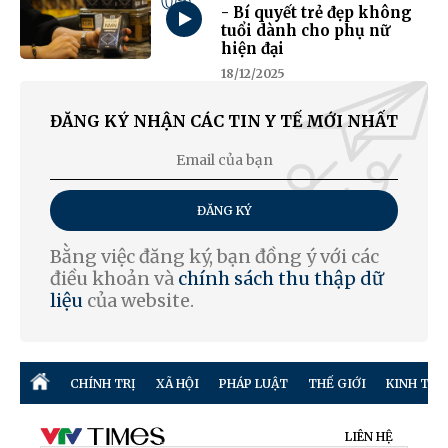
05
- Bí quyết trẻ đẹp không
tuổi dành cho phụ nữ
hiện đại
18/12/2025
ĐĂNG KÝ NHẬN CÁC TIN Y TẾ MỚI NHẤT
ĐĂNG KÝ
Bằng việc đăng ký, bạn đồng ý với các
điều khoản và
chính sách thu thập dữ
liệu
của website.
CHÍNH TRỊ
XÃ HỘI
PHÁP LUẬT
THẾ GIỚI
KINH TẾ
LIÊN HỆ