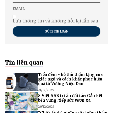
Lưu thông tin và không hỏi lại lần sau
GỬI BÌNH LUẬN
Tin liên quan
Tiểu đêm - kẻ thù thầm lặng của
giấc ngủ và cách khắc phục hiệu
quả từ Vương Niệu Đan
21/12/2025
S Việt AAB tri ân đối tác: Gắn kết
bền vững, tiếp sức vươn xa
20/12/2025
“Chữa lành” những di chứng thẩm