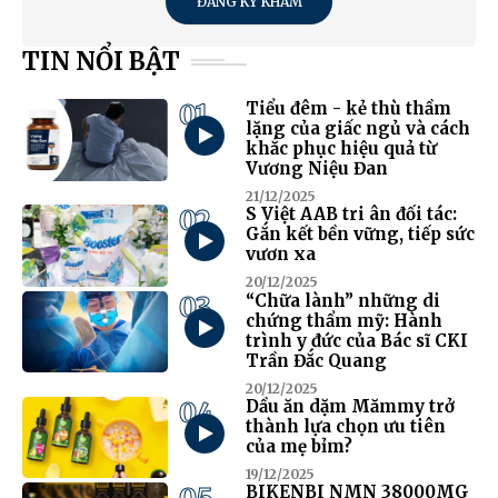
ĐĂNG KÝ KHÁM
TIN NỔI BẬT
01
Tiểu đêm - kẻ thù thầm
lặng của giấc ngủ và cách
khắc phục hiệu quả từ
Vương Niệu Đan
21/12/2025
02
S Việt AAB tri ân đối tác:
Gắn kết bền vững, tiếp sức
vươn xa
20/12/2025
03
“Chữa lành” những di
chứng thẩm mỹ: Hành
trình y đức của Bác sĩ CKI
Trần Đắc Quang
20/12/2025
04
Dầu ăn dặm Mămmy trở
thành lựa chọn ưu tiên
của mẹ bỉm?
19/12/2025
BIKENBI NMN 38000MG