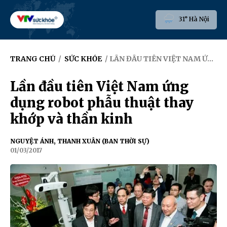
31° Hà Nội
TRANG CHỦ
/
SỨC KHỎE
/ LẦN ĐẦU TIÊN VIỆT NAM ỨNG DỤNG ROBOT PHẪU THUẬT THAY KHỚP VÀ THẦN KINH
Lần đầu tiên Việt Nam ứng
dụng robot phẫu thuật thay
khớp và thần kinh
NGUYỆT ÁNH, THANH XUÂN (BAN THỜI SỰ)
01/03/2017