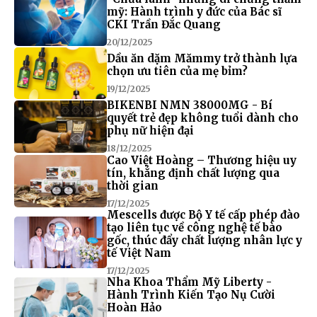
mỹ: Hành trình y đức của Bác sĩ
CKI Trần Đắc Quang
20/12/2025
Dầu ăn dặm Mămmy trở thành lựa
chọn ưu tiên của mẹ bỉm?
19/12/2025
BIKENBI NMN 38000MG - Bí
quyết trẻ đẹp không tuổi dành cho
phụ nữ hiện đại
18/12/2025
Cao Việt Hoàng – Thương hiệu uy
tín, khẳng định chất lượng qua
thời gian
17/12/2025
Mescells được Bộ Y tế cấp phép đào
tạo liên tục về công nghệ tế bào
gốc, thúc đẩy chất lượng nhân lực y
tế Việt Nam
17/12/2025
Nha Khoa Thẩm Mỹ Liberty -
Hành Trình Kiến Tạo Nụ Cười
Hoàn Hảo