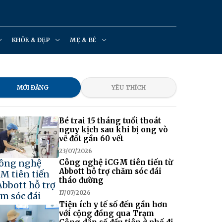
KHỎE & ĐẸP
MẸ & BÉ
MỚI ĐĂNG
YÊU THÍCH
Bé trai 15 tháng tuổi thoát
nguy kịch sau khi bị ong vò
vẽ đốt gần 60 vết
23/07/2026
Công nghệ iCGM tiên tiến từ
Abbott hỗ trợ chăm sóc đái
tháo đường
17/07/2026
Tiện ích y tế số đến gần hơn
với cộng đồng qua Trạm