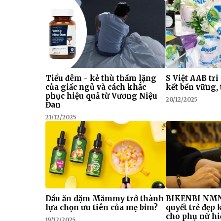
Tiểu đêm - kẻ thù thầm lặng
S Việt AAB tri
của giấc ngủ và cách khắc
kết bền vững, 
phục hiệu quả từ Vương Niệu
20/12/2025
Đan
21/12/2025
Dầu ăn dặm Mămmy trở thành
BIKENBI NMN
lựa chọn ưu tiên của mẹ bỉm?
quyết trẻ đẹp
cho phụ nữ hi
19/12/2025