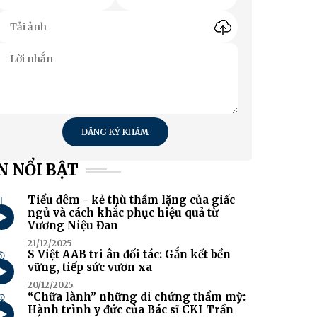
ĐĂNG KÝ KHÁM
N NỔI BẬT
1
Tiểu đêm - kẻ thù thầm lặng của giấc
ngủ và cách khắc phục hiệu quả từ
Vương Niệu Đan
21/12/2025
2
S Việt AAB tri ân đối tác: Gắn kết bền
vững, tiếp sức vươn xa
20/12/2025
3
“Chữa lành” những di chứng thẩm mỹ:
Hành trình y đức của Bác sĩ CKI Trần