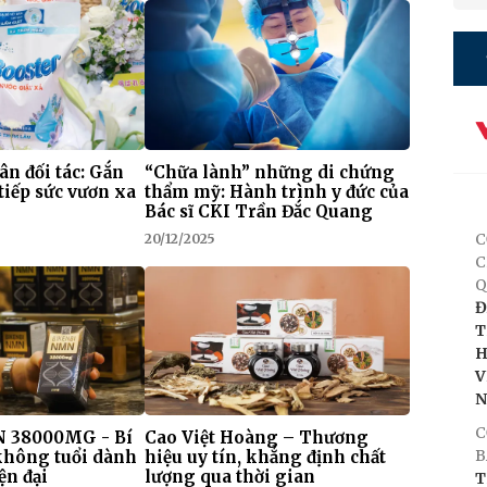
 ân đối tác: Gắn
“Chữa lành” những di chứng
tiếp sức vươn xa
thẩm mỹ: Hành trình y đức của
Bác sĩ CKI Trần Đắc Quang
C
20/12/2025
C
Q
Đ
T
H
V
C
 38000MG - Bí
Cao Việt Hoàng – Thương
B
 không tuổi dành
hiệu uy tín, khẳng định chất
ện đại
lượng qua thời gian
T