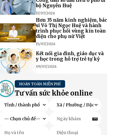
Công dân số đầu tiên ở phố đi
bộ Nguyễn Huệ
17/07/2026
Hơn 35 năm kinh nghiệm, bác
sĩ Võ Thị Ngọc Huệ và hành
trình phục hồi vùng kín toàn
diện cho phụ nữ Việt
15/07/2026
Kết nối gia đình, giáo dục và
y học trong hỗ trợ trẻ tự kỷ
09/07/2026
HOÀN TOÀN MIỄN PHÍ
Tư vấn sức khỏe online