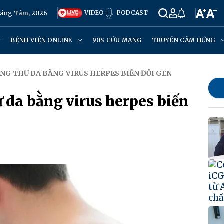
VIDEO
PODCAST
háng Tám, 2026
BỆNH VIỆN ONLINE
90S CỨU MẠNG
TRUYỀN CẢM HỨNG
 UNG THƯ DA BẰNG VIRUS HERPES BIẾN ĐỔI GEN
ư da bằng virus herpes biến