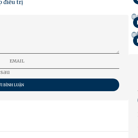
 điều trị
0
0
 sau
I BÌNH LUẬN