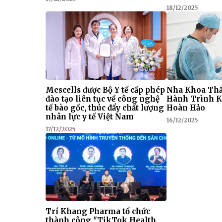
18/12/2025
Mescells được Bộ Y tế cấp phép
Nha Khoa Thẩ
đào tạo liên tục về công nghệ
Hành Trình K
tế bào gốc, thúc đẩy chất lượng
Hoàn Hảo
nhân lực y tế Việt Nam
16/12/2025
17/12/2025
Trí Khang Pharma tổ chức
thành công "TikTok Health