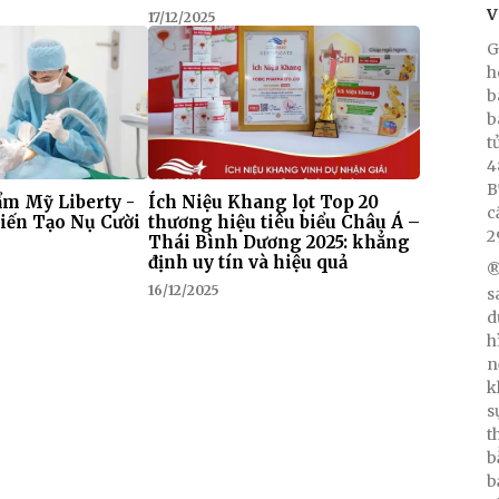
V
17/12/2025
G
h
b
b
t
4
B
m Mỹ Liberty -
Ích Niệu Khang lọt Top 20
c
iến Tạo Nụ Cười
thương hiệu tiêu biểu Châu Á –
2
Thái Bình Dương 2025: khẳng
định uy tín và hiệu quả
®
16/12/2025
s
d
h
n
k
s
t
b
b