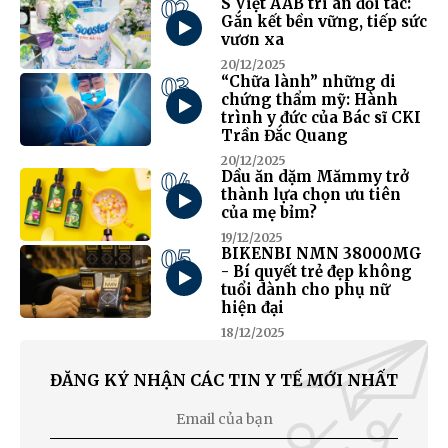
02
S Việt AAB tri ân đối tác:
Gắn kết bền vững, tiếp sức
vươn xa
20/12/2025
03
“Chữa lành” những di
chứng thẩm mỹ: Hành
trình y đức của Bác sĩ CKI
Trần Đắc Quang
20/12/2025
04
Dầu ăn dặm Mămmy trở
thành lựa chọn ưu tiên
của mẹ bỉm?
19/12/2025
05
BIKENBI NMN 38000MG
- Bí quyết trẻ đẹp không
tuổi dành cho phụ nữ
hiện đại
18/12/2025
ĐĂNG KÝ NHẬN CÁC TIN Y TẾ MỚI NHẤT