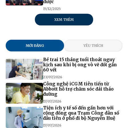
dược
15/12/2025
XEM THÊM
MỚI ĐĂNG
YÊU THÍCH
Bé trai 15 tháng tuổi thoát nguy
kịch sau khi bị ong vò vẽ đốt gần
60 vết
23/07/2026
Công nghệ iCGM tiên tiến từ
Abbott hỗ trợ chăm sóc đái tháo
đường
17/07/2026
Tiện ích y tế số đến gần hơn với
cộng đồng qua Trạm Công dân số
đầu tiên ở phố đi bộ Nguyễn Huệ
17/07/2026