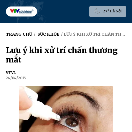
27° Hà Nội
TRANG CHỦ
/
SỨC KHỎE
/ LƯU Ý KHI XỬ TRÍ CHẤN THƯƠNG MẮT
Lưu ý khi xử trí chấn thương
mắt
VTV2
24/04/2015