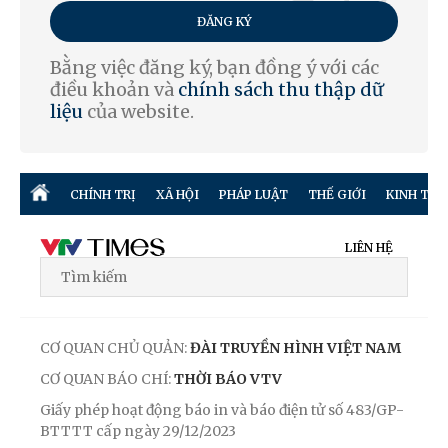
ĐĂNG KÝ
Bằng việc đăng ký, bạn đồng ý với các
điều khoản và
chính sách thu thập dữ
liệu
của website.
CHÍNH TRỊ
XÃ HỘI
PHÁP LUẬT
THẾ GIỚI
KINH TẾ
LIÊN HỆ
CƠ QUAN CHỦ QUẢN:
ĐÀI TRUYỀN HÌNH VIỆT NAM
CƠ QUAN BÁO CHÍ:
THỜI BÁO VTV
Giấy phép hoạt động báo in và báo điện tử số 483/GP-
BTTTT cấp ngày 29/12/2023