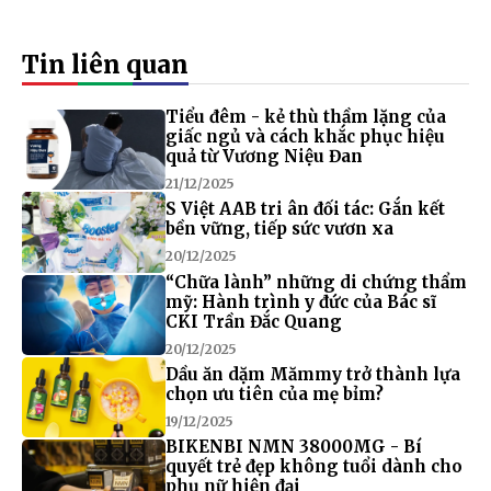
Tin liên quan
Tiểu đêm - kẻ thù thầm lặng của
giấc ngủ và cách khắc phục hiệu
quả từ Vương Niệu Đan
21/12/2025
S Việt AAB tri ân đối tác: Gắn kết
bền vững, tiếp sức vươn xa
20/12/2025
“Chữa lành” những di chứng thẩm
mỹ: Hành trình y đức của Bác sĩ
CKI Trần Đắc Quang
20/12/2025
Dầu ăn dặm Mămmy trở thành lựa
chọn ưu tiên của mẹ bỉm?
19/12/2025
BIKENBI NMN 38000MG - Bí
quyết trẻ đẹp không tuổi dành cho
phụ nữ hiện đại