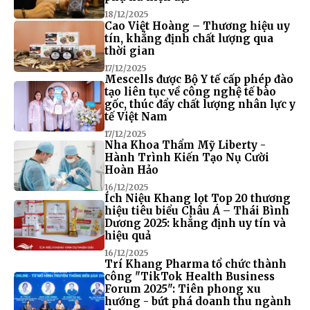
18/12/2025
Cao Việt Hoàng – Thương hiệu uy
tín, khẳng định chất lượng qua
thời gian
17/12/2025
Mescells được Bộ Y tế cấp phép đào
tạo liên tục về công nghệ tế bào
gốc, thúc đẩy chất lượng nhân lực y
tế Việt Nam
17/12/2025
Nha Khoa Thẩm Mỹ Liberty -
Hành Trình Kiến Tạo Nụ Cười
Hoàn Hảo
16/12/2025
Ích Niệu Khang lọt Top 20 thương
hiệu tiêu biểu Châu Á – Thái Bình
Dương 2025: khẳng định uy tín và
hiệu quả
16/12/2025
Trí Khang Pharma tổ chức thành
công "TikTok Health Business
Forum 2025": Tiên phong xu
hướng - bứt phá doanh thu ngành