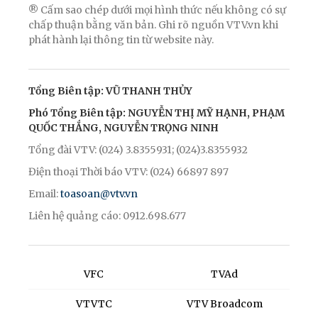
® Cấm sao chép dưới mọi hình thức nếu không có sự
chấp thuận bằng văn bản. Ghi rõ nguồn VTV.vn khi
phát hành lại thông tin từ website này.
Tổng Biên tập: VŨ THANH THỦY
Phó Tổng Biên tập: NGUYỄN THỊ MỸ HẠNH, PHẠM
QUỐC THẮNG, NGUYỄN TRỌNG NINH
Tổng đài VTV: (024) 3.8355931; (024)3.8355932
Điện thoại Thời báo VTV: (024) 66897 897
Email:
toasoan@vtv.vn
Liên hệ quảng cáo: 0912.698.677
VFC
TVAd
VTVTC
VTV Broadcom