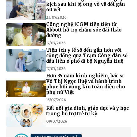
kịch sau khi bị ong vò vẽ đốt gần
60 vết
23/07/2026
Công nghệ iCGM tiên tiến từ
Abbott hỗ trợ chăm sóc đái tháo
đường
17/07/2026
Tiện ích y tế số đến gần hơn với
cộng đồng qua Trạm Công dân số
đầu tiên ở phố đi bộ Nguyễn Huệ
17/07/2026
Hơn 35 năm kinh nghiệm, bác sĩ
Võ Thị Ngọc Huệ và hành trình
phục hồi vùng kín toàn diện cho
phụ nữ Việt
15/07/2026
Kết nối gia đình, giáo dục và y học
trong hỗ trợ trẻ tự kỷ
09/07/2026