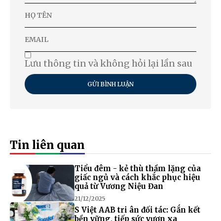
Lưu thông tin và không hỏi lại lần sau
GỬI BÌNH LUẬN
Tin liên quan
Tiểu đêm - kẻ thù thầm lặng của
giấc ngủ và cách khắc phục hiệu
quả từ Vương Niệu Đan
21/12/2025
S Việt AAB tri ân đối tác: Gắn kết
bền vững, tiếp sức vươn xa