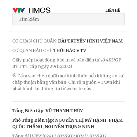
LIÊN HỆ
CƠ QUAN CHỦ QUẢN:
ĐÀI TRUYỀN HÌNH VIỆT NAM
CƠ QUAN BÁO CHÍ:
THỜI BÁO VTV
Giấy phép hoạt động báo in và báo điện tử số 483/GP-
BTTTT cấp ngày 29/12/2023
® Cấm sao chép dưới mọi hình thức nếu không có sự
chấp thuận bằng văn bản. Ghi rõ nguồn VTV.vn khi
phát hành lại thông tin từ website này.
Tổng Biên tập: VŨ THANH THỦY
Phó Tổng Biên tập: NGUYỄN THỊ MỸ HẠNH, PHẠM
QUỐC THẮNG, NGUYỄN TRỌNG NINH
Tổng đài VTV: (024) 3.8355931; (024)3.8355932