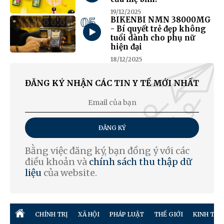
19/12/2025
05
BIKENBI NMN 38000MG
- Bí quyết trẻ đẹp không
tuổi dành cho phụ nữ
hiện đại
18/12/2025
ĐĂNG KÝ NHẬN CÁC TIN Y TẾ MỚI NHẤT
ĐĂNG KÝ
Bằng việc đăng ký, bạn đồng ý với các
điều khoản và
chính sách thu thập dữ
liệu
của website.
CHÍNH TRỊ
XÃ HỘI
PHÁP LUẬT
THẾ GIỚI
KINH TẾ