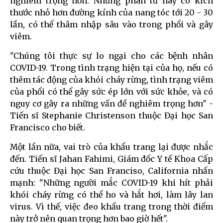
nghiêm trọng hơn. Những phân tử này có kích
thước nhỏ hơn đường kính của nang tóc tới 20 - 30
lần, có thể thâm nhập sâu vào trong phổi và gây
viêm.
"Chúng tôi thực sự lo ngại cho các bệnh nhân
COVID-19. Trong tình trạng hiện tại của họ, nếu có
thêm tác động của khói cháy rừng, tình trạng viêm
của phổi có thể gây sức ép lớn với sức khỏe, và có
nguy cơ gây ra những vấn đề nghiêm trọng hơn" -
Tiến sĩ Stephanie Christenson thuộc Đại học San
Francisco cho biết.
Một lần nữa, vai trò của khẩu trang lại được nhắc
đến. Tiến sĩ Jahan Fahimi, Giám đốc Y tế Khoa Cấp
cứu thuộc Đại học San Franciso, California nhấn
mạnh: "Những người mắc COVID-19 khi hít phải
khói cháy rừng có thể ho và hắt hơi, làm lây lan
virus. Vì thế, việc đeo khẩu trang trong thời điểm
này trở nên quan trọng hơn bao giờ hết".