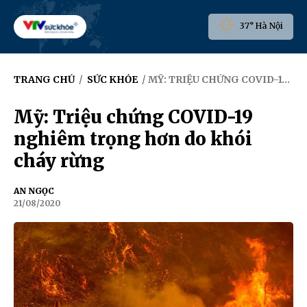
37° Hà Nội
TRANG CHỦ
/
SỨC KHỎE
/ MỸ: TRIỆU CHỨNG COVID-19 NGHIÊM TRỌNG HƠN DO KHÓI CHÁY RỪNG
Mỹ: Triệu chứng COVID-19
nghiêm trọng hơn do khói
cháy rừng
AN NGỌC
21/08/2020