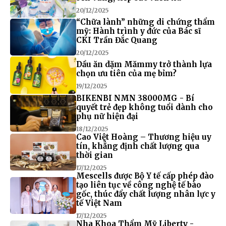
20/12/2025
“Chữa lành” những di chứng thẩm
mỹ: Hành trình y đức của Bác sĩ
CKI Trần Đắc Quang
20/12/2025
Dầu ăn dặm Mămmy trở thành lựa
chọn ưu tiên của mẹ bỉm?
19/12/2025
BIKENBI NMN 38000MG - Bí
quyết trẻ đẹp không tuổi dành cho
phụ nữ hiện đại
18/12/2025
Cao Việt Hoàng – Thương hiệu uy
tín, khẳng định chất lượng qua
thời gian
17/12/2025
Mescells được Bộ Y tế cấp phép đào
tạo liên tục về công nghệ tế bào
gốc, thúc đẩy chất lượng nhân lực y
tế Việt Nam
17/12/2025
Nha Khoa Thẩm Mỹ Liberty -