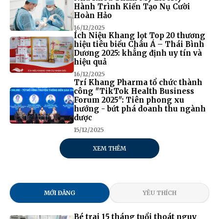
Hành Trình Kiến Tạo Nụ Cười
Hoàn Hảo
16/12/2025
Ích Niệu Khang lọt Top 20 thương
hiệu tiêu biểu Châu Á – Thái Bình
Dương 2025: khẳng định uy tín và
hiệu quả
16/12/2025
Trí Khang Pharma tổ chức thành
công "TikTok Health Business
Forum 2025": Tiên phong xu
hướng - bứt phá doanh thu ngành
dược
15/12/2025
XEM THÊM
MỚI ĐĂNG
YÊU THÍCH
Bé trai 15 tháng tuổi thoát nguy