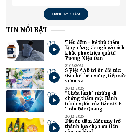
ĐĂNG KÝ KHÁM
TIN NỔI BẬT
01
Tiểu đêm - kẻ thù thầm
lặng của giấc ngủ và cách
khắc phục hiệu quả từ
Vương Niệu Đan
21/12/2025
02
S Việt AAB tri ân đối tác:
Gắn kết bền vững, tiếp sức
vươn xa
20/12/2025
03
“Chữa lành” những di
chứng thẩm mỹ: Hành
trình y đức của Bác sĩ CKI
Trần Đắc Quang
20/12/2025
04
Dầu ăn dặm Mămmy trở
thành lựa chọn ưu tiên
của mẹ bỉm?