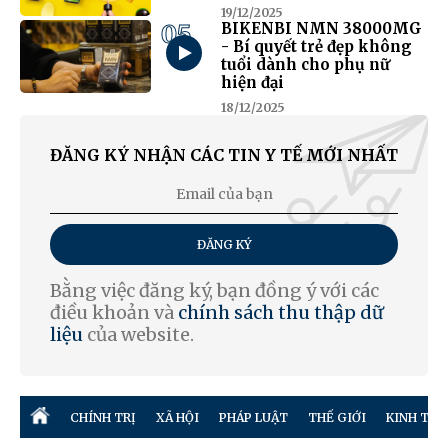
19/12/2025
05
BIKENBI NMN 38000MG
- Bí quyết trẻ đẹp không
tuổi dành cho phụ nữ
hiện đại
18/12/2025
ĐĂNG KÝ NHẬN CÁC TIN Y TẾ MỚI NHẤT
ĐĂNG KÝ
Bằng việc đăng ký, bạn đồng ý với các
điều khoản và
chính sách thu thập dữ
liệu
của website.
CHÍNH TRỊ
XÃ HỘI
PHÁP LUẬT
THẾ GIỚI
KINH TẾ