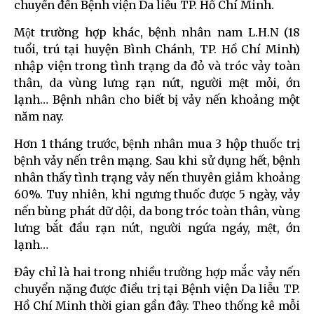
chuyển đến Bệnh viện Da liễu TP. Hồ Chí Minh.
Một trường hợp khác, bệnh nhân nam L.H.N (18
tuổi, trú tại huyện Bình Chánh, TP. Hồ Chí Minh)
nhập viện trong tình trạng da đỏ và tróc vảy toàn
thân, da vùng lưng rạn nứt, người mệt mỏi, ớn
lạnh… Bệnh nhân cho biết bị vảy nến khoảng một
năm nay.
Hơn 1 tháng trước, bệnh nhân mua 3 hộp thuốc trị
bệnh vảy nến trên mạng. Sau khi sử dụng hết, bệnh
nhân thấy tình trạng vảy nến thuyên giảm khoảng
60%. Tuy nhiên, khi ngưng thuốc được 5 ngày, vảy
nến bùng phát dữ dội, da bong tróc toàn thân, vùng
lưng bắt đầu rạn nứt, người ngứa ngáy, mệt, ớn
lạnh…
Đây chỉ là hai trong nhiều trường hợp mắc vảy nến
chuyển nặng được điều trị tại Bệnh viện Da liễu TP.
Hồ Chí Minh thời gian gần đây. Theo thống kê mỗi