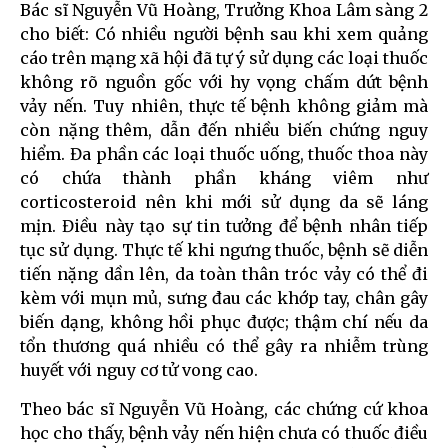
Bác sĩ Nguyễn Vũ Hoàng, Trưởng Khoa Lâm sàng 2
cho biết: Có nhiều người bệnh sau khi xem quảng
cáo trên mạng xã hội đã tự ý sử dụng các loại thuốc
không rõ nguồn gốc với hy vọng chấm dứt bệnh
vảy nến. Tuy nhiên, thực tế bệnh không giảm mà
còn nặng thêm, dẫn đến nhiều biến chứng nguy
hiểm. Đa phần các loại thuốc uống, thuốc thoa này
có chứa thành phần kháng viêm như
corticosteroid nên khi mới sử dụng da sẽ láng
mịn. Điều này tạo sự tin tưởng để bệnh nhân tiếp
tục sử dụng. Thực tế khi ngưng thuốc, bệnh sẽ diễn
tiến nặng dần lên, da toàn thân tróc vảy có thể đi
kèm với mụn mủ, sưng đau các khớp tay, chân gây
biến dạng, không hồi phục được; thậm chí nếu da
tổn thương quá nhiều có thể gây ra nhiễm trùng
huyết với nguy cơ tử vong cao.
Theo bác sĩ Nguyễn Vũ Hoàng, các chứng cứ khoa
học cho thấy, bệnh vảy nến hiện chưa có thuốc điều