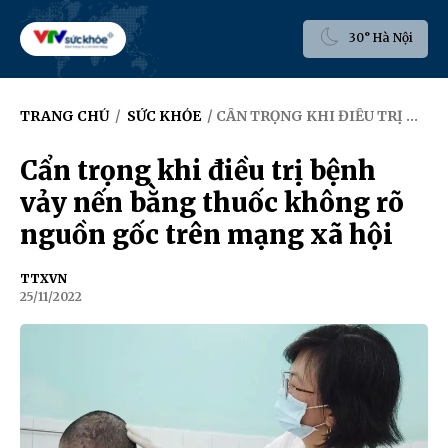
30° Hà Nội
TRANG CHỦ
/
SỨC KHỎE
/ CẨN TRỌNG KHI ĐIỀU TRỊ BỆNH VẢY NẾN BẰNG THUỐC KHÔNG RÕ NGUỒN GỐC TRÊN MẠNG XÃ HỘI
Cẩn trọng khi điều trị bệnh
vảy nến bằng thuốc không rõ
nguồn gốc trên mạng xã hội
TTXVN
25/11/2022