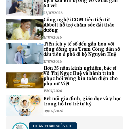
kịch sau khi bị ong vò vẽ đốt gần
60 vết
23/07/2026
Công nghệ iCGM tiên tiến từ
Abbott hỗ trợ chăm sóc đái tháo
đường
17/07/2026
Tiện ích y tế số đến gần hơn với
cộng đồng qua Trạm Công dân số
đầu tiên ở phố đi bộ Nguyễn Huệ
17/07/2026
Hơn 35 năm kinh nghiệm, bác sĩ
Võ Thị Ngọc Huệ và hành trình
phục hồi vùng kín toàn diện cho
phụ nữ Việt
15/07/2026
Kết nối gia đình, giáo dục và y học
trong hỗ trợ trẻ tự kỷ
09/07/2026
HOÀN TOÀN MIỄN PHÍ