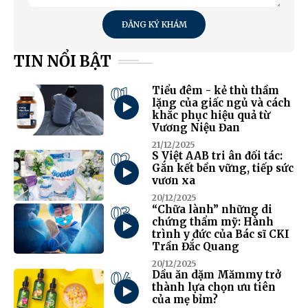
ĐĂNG KÝ KHÁM
TIN NỔI BẬT
01
Tiểu đêm - kẻ thù thầm
lặng của giấc ngủ và cách
khắc phục hiệu quả từ
Vương Niệu Đan
21/12/2025
02
S Việt AAB tri ân đối tác:
Gắn kết bền vững, tiếp sức
vươn xa
20/12/2025
03
“Chữa lành” những di
chứng thẩm mỹ: Hành
trình y đức của Bác sĩ CKI
Trần Đắc Quang
20/12/2025
04
Dầu ăn dặm Mămmy trở
thành lựa chọn ưu tiên
của mẹ bỉm?