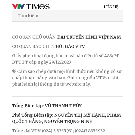
LIÊN HỆ
CƠ QUAN CHỦ QUẢN:
ĐÀI TRUYỀN HÌNH VIỆT NAM
CƠ QUAN BÁO CHÍ:
THỜI BÁO VTV
Giấy phép hoạt động báo in và báo điện tử số 483/GP-
BTTTT cấp ngày 29/12/2023
® Cấm sao chép dưới mọi hình thức nếu không có sự
chấp thuận bằng văn bản. Ghi rõ nguồn VTV.vn khi
phát hành lại thông tin từ website này.
Tổng Biên tập: VŨ THANH THỦY
Phó Tổng Biên tập: NGUYỄN THỊ MỸ HẠNH, PHẠM
QUỐC THẮNG, NGUYỄN TRỌNG NINH
Tổng đài VTV: (024) 3.8355931; (024)3.8355932