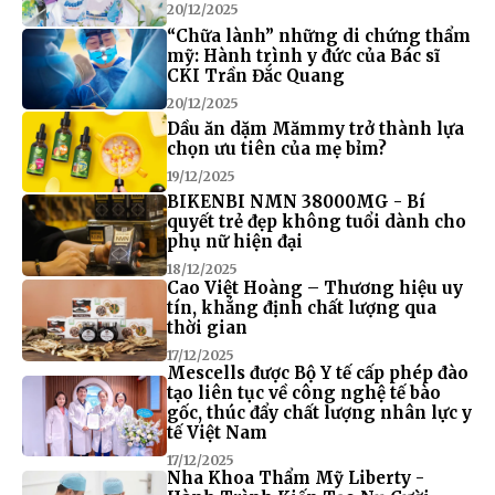
20/12/2025
“Chữa lành” những di chứng thẩm
mỹ: Hành trình y đức của Bác sĩ
CKI Trần Đắc Quang
20/12/2025
Dầu ăn dặm Mămmy trở thành lựa
chọn ưu tiên của mẹ bỉm?
19/12/2025
BIKENBI NMN 38000MG - Bí
quyết trẻ đẹp không tuổi dành cho
phụ nữ hiện đại
18/12/2025
Cao Việt Hoàng – Thương hiệu uy
tín, khẳng định chất lượng qua
thời gian
17/12/2025
Mescells được Bộ Y tế cấp phép đào
tạo liên tục về công nghệ tế bào
gốc, thúc đẩy chất lượng nhân lực y
tế Việt Nam
17/12/2025
Nha Khoa Thẩm Mỹ Liberty -