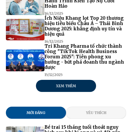
Hành Trình Kiến Tạo Nụ Cười
Hoàn Hảo
16/12/2025
Ích Niệu Khang lọt Top 20 thương
hiệu tiêu biểu Châu Á – Thái Bình
Dương 2025: khẳng định uy tín và
hiệu quả
16/12/2025
Trí Khang Pharma tổ chức thành
công "TikTok Health Business
Forum 2025": Tiên phong xu
hướng - bứt phá doanh thu ngành
dược
15/12/2025
XEM THÊM
MỚI ĐĂNG
YÊU THÍCH
Bé trai 15 tháng tuổi thoát nguy