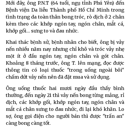
Mới đây, ông P.N.T (64 tuổi, ngụ tỉnh Phú Yên) đến
Bệnh viện Da liễu Thành phố Hồ Chí Minh trong
tình trạng da toàn thân bong tróc, rò dịch ở 2 chân
kèm theo các khớp ngón tay, ngón chân, mắt cá,
khớp gối… sưng to và đau nhức.
Khai thác bệnh sử, bệnh nhân cho biết, ông bị vảy
nến nhiều năm nay nhưng chỉ khô và tróc vảy nhẹ
một ít ở đầu ngón tay, ngón chân và gót chân.
Khoảng 8 tháng trước, ông T. lên mạng, đọc được
thông tin có loại thuốc "trong uống ngoài bôi"
chấm dứt vảy nến nên đã đặt mua và sử dụng.
Ông uống thuốc hai mươi ngày đầu thấy bình
thường, đến ngày 21 thì vảy nến bong từng mảng, rỉ
dịch, các khớp gối, khớp ngón tay, ngón chân và
mắt cá chân sưng to đau nhức, đi lại khó khăn. Lo
sợ, ông gọi điện cho người bán thì được "trấn an"
càng bong càng tốt.