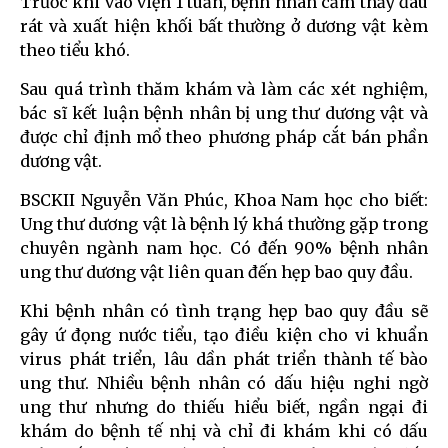
Trước khi vào viện 1 tuần, bệnh nhân cảm thấy đau
rát và xuất hiện khối bất thường ở dương vật kèm
theo tiểu khó.
Sau quá trình thăm khám và làm các xét nghiệm,
bác sĩ kết luận bệnh nhân bị ung thư dương vật và
được chỉ định mổ theo phương pháp cắt bán phần
dương vật.
BSCKII Nguyễn Văn Phúc, Khoa Nam học cho biết:
Ung thư dương vật là bệnh lý khá thường gặp trong
chuyên ngành nam học. Có đến 90% bệnh nhân
ung thư dương vật liên quan đến hẹp bao quy đầu.
Khi bệnh nhân có tình trạng hẹp bao quy đầu sẽ
gây ứ đọng nước tiểu, tạo điều kiện cho vi khuẩn
virus phát triển, lâu dần phát triển thành tế bào
ung thư. Nhiều bệnh nhân có dấu hiệu nghi ngờ
ung thư nhưng do thiếu hiểu biết, ngần ngại đi
khám do bệnh tế nhị và chỉ đi khám khi có dấu