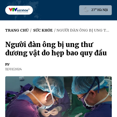
27° Hà Nội
TRANG CHỦ
/
SỨC KHỎE
/ NGƯỜI ĐÀN ÔNG BỊ UNG THƯ DƯƠNG VẬT DO HẸP BAO QUY ĐẦU
Người đàn ông bị ung thư
dương vật do hẹp bao quy đầu
P.V
11/03/2024