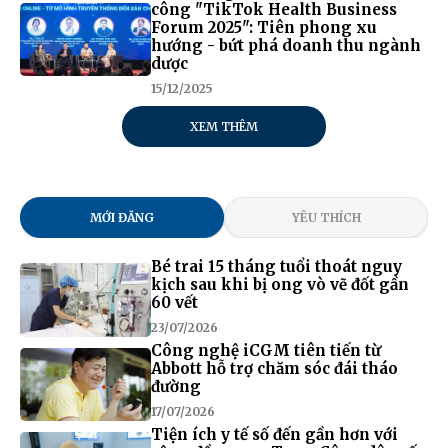
công "TikTok Health Business
Forum 2025": Tiên phong xu
hướng - bứt phá doanh thu ngành
dược
15/12/2025
XEM THÊM
MỚI ĐĂNG
YÊU THÍCH
Bé trai 15 tháng tuổi thoát nguy
kịch sau khi bị ong vò vẽ đốt gần
60 vết
23/07/2026
Công nghệ iCGM tiên tiến từ
Abbott hỗ trợ chăm sóc đái tháo
đường
17/07/2026
Tiện ích y tế số đến gần hơn với