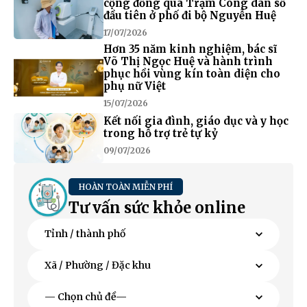
cộng đồng qua Trạm Công dân số
đầu tiên ở phố đi bộ Nguyễn Huệ
17/07/2026
Hơn 35 năm kinh nghiệm, bác sĩ
Võ Thị Ngọc Huệ và hành trình
phục hồi vùng kín toàn diện cho
phụ nữ Việt
15/07/2026
Kết nối gia đình, giáo dục và y học
trong hỗ trợ trẻ tự kỷ
09/07/2026
HOÀN TOÀN MIỄN PHÍ
Tư vấn sức khỏe online