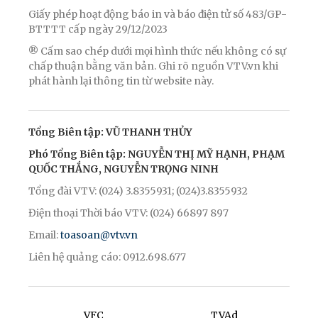
Giấy phép hoạt động báo in và báo điện tử số 483/GP-
BTTTT cấp ngày 29/12/2023
® Cấm sao chép dưới mọi hình thức nếu không có sự
chấp thuận bằng văn bản. Ghi rõ nguồn VTV.vn khi
phát hành lại thông tin từ website này.
Tổng Biên tập: VŨ THANH THỦY
Phó Tổng Biên tập: NGUYỄN THỊ MỸ HẠNH, PHẠM
QUỐC THẮNG, NGUYỄN TRỌNG NINH
Tổng đài VTV: (024) 3.8355931; (024)3.8355932
Điện thoại Thời báo VTV: (024) 66897 897
Email:
toasoan@vtv.vn
Liên hệ quảng cáo: 0912.698.677
VFC
TVAd