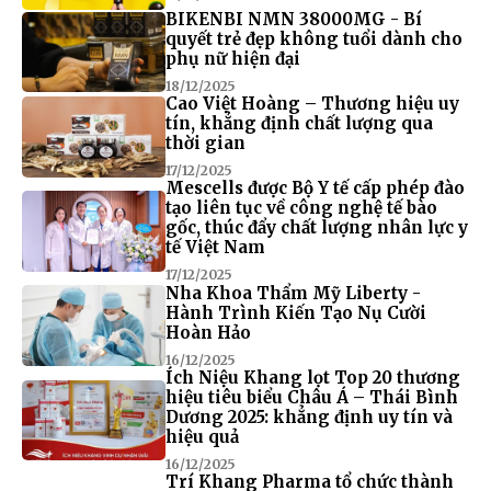
BIKENBI NMN 38000MG - Bí
quyết trẻ đẹp không tuổi dành cho
phụ nữ hiện đại
18/12/2025
Cao Việt Hoàng – Thương hiệu uy
tín, khẳng định chất lượng qua
thời gian
17/12/2025
Mescells được Bộ Y tế cấp phép đào
tạo liên tục về công nghệ tế bào
gốc, thúc đẩy chất lượng nhân lực y
tế Việt Nam
17/12/2025
Nha Khoa Thẩm Mỹ Liberty -
Hành Trình Kiến Tạo Nụ Cười
Hoàn Hảo
16/12/2025
Ích Niệu Khang lọt Top 20 thương
hiệu tiêu biểu Châu Á – Thái Bình
Dương 2025: khẳng định uy tín và
hiệu quả
16/12/2025
Trí Khang Pharma tổ chức thành