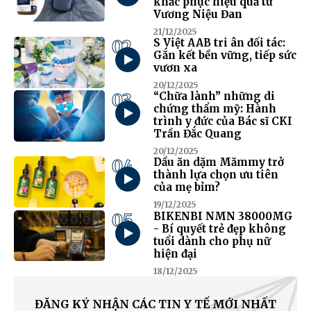
khắc phục hiệu quả từ
Vương Niệu Đan
21/12/2025
02
S Việt AAB tri ân đối tác:
Gắn kết bền vững, tiếp sức
vươn xa
20/12/2025
03
“Chữa lành” những di
chứng thẩm mỹ: Hành
trình y đức của Bác sĩ CKI
Trần Đắc Quang
20/12/2025
04
Dầu ăn dặm Mămmy trở
thành lựa chọn ưu tiên
của mẹ bỉm?
19/12/2025
05
BIKENBI NMN 38000MG
- Bí quyết trẻ đẹp không
tuổi dành cho phụ nữ
hiện đại
18/12/2025
ĐĂNG KÝ NHẬN CÁC TIN Y TẾ MỚI NHẤT