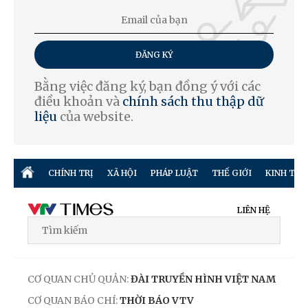
ĐĂNG KÝ
Bằng việc đăng ký, bạn đồng ý với các
điều khoản và
chính sách thu thập dữ
liệu
của website.
CHÍNH TRỊ
XÃ HỘI
PHÁP LUẬT
THẾ GIỚI
KINH TẾ
LIÊN HỆ
CƠ QUAN CHỦ QUẢN:
ĐÀI TRUYỀN HÌNH VIỆT NAM
CƠ QUAN BÁO CHÍ:
THỜI BÁO VTV