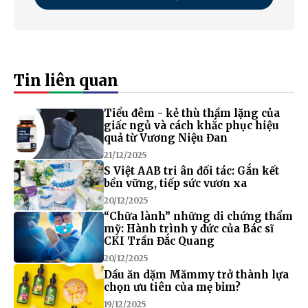
Tin liên quan
Tiểu đêm - kẻ thù thầm lặng của
giấc ngủ và cách khắc phục hiệu
quả từ Vương Niệu Đan
21/12/2025
S Việt AAB tri ân đối tác: Gắn kết
bền vững, tiếp sức vươn xa
20/12/2025
“Chữa lành” những di chứng thẩm
mỹ: Hành trình y đức của Bác sĩ
CKI Trần Đắc Quang
20/12/2025
Dầu ăn dặm Mămmy trở thành lựa
chọn ưu tiên của mẹ bỉm?
19/12/2025