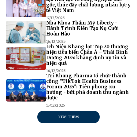
gốc, thúc đẩy chất lượng nhân lực y
tế Việt Nam
17/12/2025
Nha Khoa Thẩm Mỹ Liberty -
Hành Trình Kiến Tạo Nụ Cười
Hoàn Hảo
16/12/2025
Ích Niệu Khang lọt Top 20 thương
hiệu tiêu biểu Châu Á – Thái Bình
Dương 2025: khẳng định uy tín và
hiệu quả
16/12/2025
Trí Khang Pharma tổ chức thành
công "TikTok Health Business
Forum 2025": Tiên phong xu
hướng - bứt phá doanh thu ngành
dược
15/12/2025
XEM THÊM