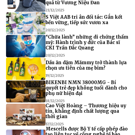
quả từ Vương Niệu Đan
21/12/2025
S Việt AAB tri ân đối tác: Gắn kết
bền vững, tiếp sức vươn xa
20/12/2025
“Chữa lành” những di chứng thẩm
mỹ: Hành trình y đức của Bác sĩ
CKI Trần Đắc Quang
20/12/2025
Dầu ăn dặm Mămmy trở thành lựa
chọn ưu tiên của mẹ bỉm?
19/12/2025
BIKENBI NMN 38000MG - Bí
quyết trẻ đẹp không tuổi dành cho
phụ nữ hiện đại
18/12/2025
Cao Việt Hoàng – Thương hiệu uy
tín, khẳng định chất lượng qua
thời gian
17/12/2025
Mescells được Bộ Y tế cấp phép đào
tạo liên tục về công nghệ tế bào