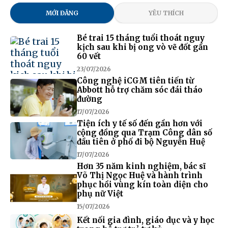
MỚI ĐĂNG
YÊU THÍCH
Bé trai 15 tháng tuổi thoát nguy
kịch sau khi bị ong vò vẽ đốt gần
60 vết
23/07/2026
Công nghệ iCGM tiên tiến từ
Abbott hỗ trợ chăm sóc đái tháo
đường
17/07/2026
Tiện ích y tế số đến gần hơn với
cộng đồng qua Trạm Công dân số
đầu tiên ở phố đi bộ Nguyễn Huệ
17/07/2026
Hơn 35 năm kinh nghiệm, bác sĩ
Võ Thị Ngọc Huệ và hành trình
phục hồi vùng kín toàn diện cho
phụ nữ Việt
15/07/2026
Kết nối gia đình, giáo dục và y học