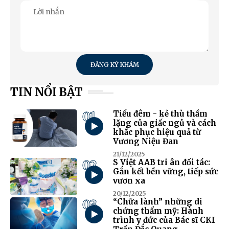
ĐĂNG KÝ KHÁM
TIN NỔI BẬT
01
Tiểu đêm - kẻ thù thầm
lặng của giấc ngủ và cách
khắc phục hiệu quả từ
Vương Niệu Đan
21/12/2025
02
S Việt AAB tri ân đối tác:
Gắn kết bền vững, tiếp sức
vươn xa
20/12/2025
03
“Chữa lành” những di
chứng thẩm mỹ: Hành
trình y đức của Bác sĩ CKI