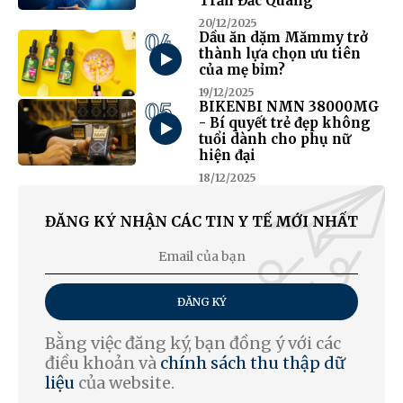
Trần Đắc Quang
20/12/2025
04
Dầu ăn dặm Mămmy trở
thành lựa chọn ưu tiên
của mẹ bỉm?
19/12/2025
05
BIKENBI NMN 38000MG
- Bí quyết trẻ đẹp không
tuổi dành cho phụ nữ
hiện đại
18/12/2025
ĐĂNG KÝ NHẬN CÁC TIN Y TẾ MỚI NHẤT
ĐĂNG KÝ
Bằng việc đăng ký, bạn đồng ý với các
điều khoản và
chính sách thu thập dữ
liệu
của website.