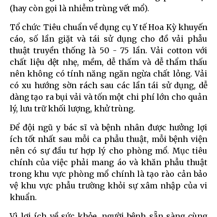
(hay còn gọi là nhiễm trùng vết mổ).
Tổ chức Tiêu chuẩn về dụng cụ Y tế Hoa Kỳ khuyến
cáo, số lần giặt và tái sử dụng cho đồ vải phẫu
thuật truyền thống là 50 - 75 lần. Vải cotton với
chất liệu dệt nhẹ, mềm, dễ thấm và dễ thẩm thấu
nên không có tính năng ngăn ngừa chất lỏng. Vải
có xu hướng sờn rách sau các lần tái sử dụng, dễ
dàng tạo ra bụi vải và tốn một chi phí lớn cho quản
lý, lưu trữ khối lượng, khử trùng.
Để đội ngũ y bác sĩ và bệnh nhân được hưởng lợi
ích tốt nhất sau mỗi ca phẫu thuật, mỗi bệnh viện
nên có sự đầu tư hợp lý cho phòng mổ. Mục tiêu
chính của việc phải mang áo và khăn phẫu thuật
trong khu vực phòng mổ chính là tạo rào cản bảo
vệ khu vực phẫu trường khỏi sự xâm nhập của vi
khuẩn.
Vì lợi ích về sức khỏe, người bệnh sẵn sàng cùng