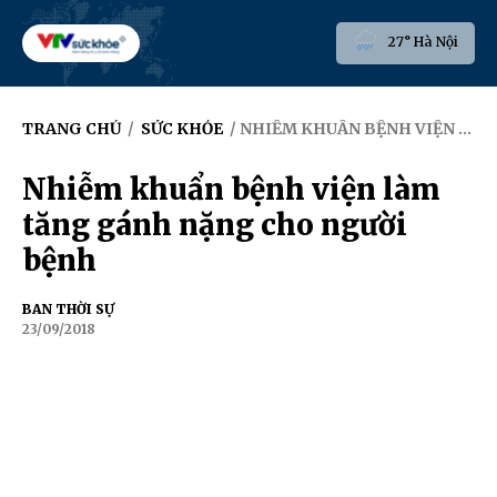
27° Hà Nội
TRANG CHỦ
/
SỨC KHỎE
/ NHIỄM KHUẨN BỆNH VIỆN LÀM TĂNG GÁNH NẶNG CHO NGƯỜI BỆNH
Nhiễm khuẩn bệnh viện làm
tăng gánh nặng cho người
bệnh
BAN THỜI SỰ
23/09/2018