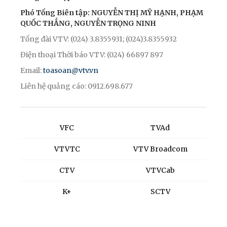
Phó Tổng Biên tập: NGUYỄN THỊ MỸ HẠNH, PHẠM
QUỐC THẮNG, NGUYỄN TRỌNG NINH
Tổng đài VTV: (024) 3.8355931; (024)3.8355932
Điện thoại Thời báo VTV: (024) 66897 897
Email:
toasoan@vtv.vn
Liên hệ quảng cáo: 0912.698.677
VFC
TVAd
VTVTC
VTV Broadcom
CTV
VTVCab
K+
SCTV