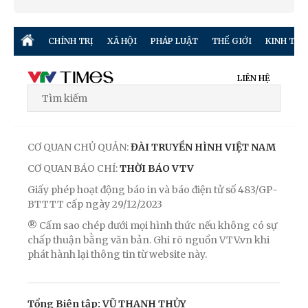
CHÍNH TRỊ
XÃ HỘI
PHÁP LUẬT
THẾ GIỚI
KINH TẾ
LIÊN HỆ
CƠ QUAN CHỦ QUẢN:
ĐÀI TRUYỀN HÌNH VIỆT NAM
CƠ QUAN BÁO CHÍ:
THỜI BÁO VTV
Giấy phép hoạt động báo in và báo điện tử số 483/GP-
BTTTT cấp ngày 29/12/2023
® Cấm sao chép dưới mọi hình thức nếu không có sự
chấp thuận bằng văn bản. Ghi rõ nguồn VTV.vn khi
phát hành lại thông tin từ website này.
Tổng Biên tập: VŨ THANH THỦY