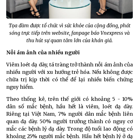
Tọa đàm được tổ chức vì sức khỏe của cộng đồng, phát
sóng trực tiếp trên website, fanpage báo Vnexpress và
thu hút sự quan tâm lớn của khán giả.
Nỗi ám ảnh của nhiều người
Viêm loét dạ dày, tá tràng trở thành nỗi ám ảnh của
nhiều người với xu hướng trẻ hóa. Nếu không được
chữa trị kịp thời có thể để lại nhiều biến chứng
nguy hiểm.
Theo thống kê, trên thế giới có khoảng 5 - 10%
dân số mắc bệnh, hầu hết là viêm, loét dạ dày.
Riêng tại Việt Nam, 7% người dân mắc bệnh liên
quan dạ dày. 50% người trưởng thành có nguy cơ
mắc các bệnh lý dạ dày. Trong độ tuổi lao động có
khoảng 25% người mắc bệnh. Hầu hết bệnh lý ở dạ