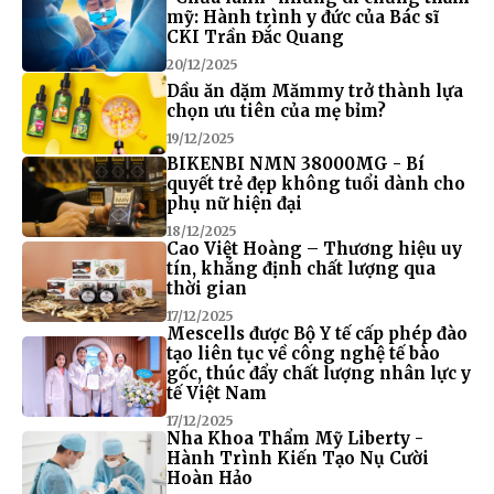
mỹ: Hành trình y đức của Bác sĩ
CKI Trần Đắc Quang
20/12/2025
Dầu ăn dặm Mămmy trở thành lựa
chọn ưu tiên của mẹ bỉm?
19/12/2025
BIKENBI NMN 38000MG - Bí
quyết trẻ đẹp không tuổi dành cho
phụ nữ hiện đại
18/12/2025
Cao Việt Hoàng – Thương hiệu uy
tín, khẳng định chất lượng qua
thời gian
17/12/2025
Mescells được Bộ Y tế cấp phép đào
tạo liên tục về công nghệ tế bào
gốc, thúc đẩy chất lượng nhân lực y
tế Việt Nam
17/12/2025
Nha Khoa Thẩm Mỹ Liberty -
Hành Trình Kiến Tạo Nụ Cười
Hoàn Hảo