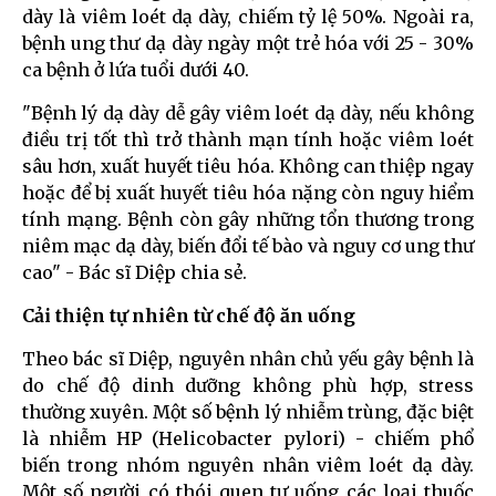
dày là viêm loét dạ dày, chiếm tỷ lệ 50%. Ngoài ra,
bệnh ung thư dạ dày ngày một trẻ hóa với 25 - 30%
ca bệnh ở lứa tuổi dưới 40.
"Bệnh lý dạ dày dễ gây viêm loét dạ dày, nếu không
điều trị tốt thì trở thành mạn tính hoặc viêm loét
sâu hơn, xuất huyết tiêu hóa. Không can thiệp ngay
hoặc để bị xuất huyết tiêu hóa nặng còn nguy hiểm
tính mạng. Bệnh còn gây những tổn thương trong
niêm mạc dạ dày, biến đổi tế bào và nguy cơ ung thư
cao" - Bác sĩ Diệp chia sẻ.
Cải thiện tự nhiên từ chế độ ăn uống
Theo bác sĩ Diệp, nguyên nhân chủ yếu gây bệnh là
do chế độ dinh dưỡng không phù hợp, stress
thường xuyên. Một số bệnh lý nhiễm trùng, đặc biệt
là nhiễm HP (Helicobacter pylori) - chiếm phổ
biến trong nhóm nguyên nhân viêm loét dạ dày.
Một số người có thói quen tự uống các loại thuốc