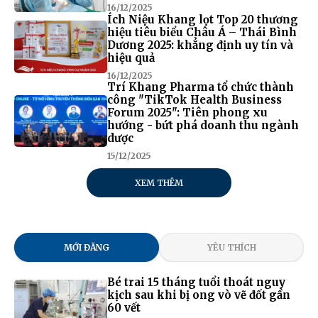
16/12/2025
Ích Niệu Khang lọt Top 20 thương
hiệu tiêu biểu Châu Á – Thái Bình
Dương 2025: khẳng định uy tín và
hiệu quả
16/12/2025
Trí Khang Pharma tổ chức thành
công "TikTok Health Business
Forum 2025": Tiên phong xu
hướng - bứt phá doanh thu ngành
dược
15/12/2025
XEM THÊM
MỚI ĐĂNG
YÊU THÍCH
Bé trai 15 tháng tuổi thoát nguy
kịch sau khi bị ong vò vẽ đốt gần
60 vết