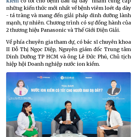
kiềm
có tốt cho bệnh đau dạ dày" nhằm cung cấp
những kiến thức mới nhất về bệnh viêm loét dạ dày
- tá tràng và mang đến giải pháp dinh dưỡng lành
mạnh, tự nhiên. Chương trình có sự đồng hành của
2 thương hiệu Panasonic và Thế Giới Điện Giải.
Về phía chuyên gia tham dự, có bác sĩ chuyên khoa
II Đỗ Thị Ngọc Diệp, Nguyên giám đốc Trung tâm
Dinh Dưỡng TP HCM và ông Lê Đức Phú, Chủ tịch
hiệp hội Doanh nghiệp nước ion kiềm.