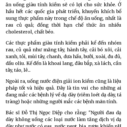
ăn uống giàu tính kiềm sẽ có lợi cho sức khỏe. Ở
hầu hết các quốc gia phát triển, khuyến khích bổ
sung thực phẩm này trong chế độ ăn uống, nhất là
rau củ quả; đồng thời hạn chế thức ăn nhiều
cholesterol, chất béo.
Các thực phẩm giàu tính kiềm phải kể đến nhóm
rau, củ quả như măng tây, hành tây, cải bó xôi, cải
xanh, tỏi, mùi tây, chanh, dưa hấu, bưởi, xoài, đu đủ,
dầu oliu. Kế đến là khoai lang, đâu bắp, xà lách, cần
tây, táo, lê...
Ngoài ra, uống nước điện giải ion kiềm cũng là liệu
pháp tốt và hiệu quả. Đây là tin vui cho những ai
đang mắc các bệnh lý về dạ dày (viêm loét dạ dày, tá
tràng) hoặc những người mắc các bệnh mãn tính.
Bác sĩ Đỗ Thị Ngọc Diệp cho rằng: "Người đau dạ
dày không uống các loại nước làm tăng dịch vị dạ
dày như nước có gas, nước ngọt, bia, rượu khiến pH