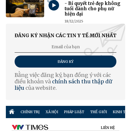
- Bí quyết trẻ đẹp không
tuổi dành cho phụ nữ
hiện đại
18/12/2025
ĐĂNG KÝ NHẬN CÁC TIN Y TẾ MỚI NHẤT
ĐĂNG KÝ
Bằng việc đăng ký, bạn đồng ý với các
điều khoản và
chính sách thu thập dữ
liệu
của website.
CHÍNH TRỊ
XÃ HỘI
PHÁP LUẬT
THẾ GIỚI
KINH TẾ
LIÊN HỆ