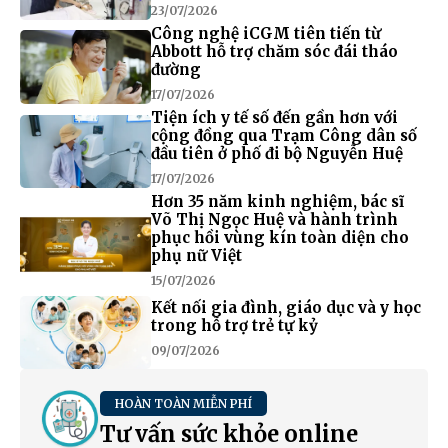
23/07/2026
Công nghệ iCGM tiên tiến từ
Abbott hỗ trợ chăm sóc đái tháo
đường
17/07/2026
Tiện ích y tế số đến gần hơn với
cộng đồng qua Trạm Công dân số
đầu tiên ở phố đi bộ Nguyễn Huệ
17/07/2026
Hơn 35 năm kinh nghiệm, bác sĩ
Võ Thị Ngọc Huệ và hành trình
phục hồi vùng kín toàn diện cho
phụ nữ Việt
15/07/2026
Kết nối gia đình, giáo dục và y học
trong hỗ trợ trẻ tự kỷ
09/07/2026
HOÀN TOÀN MIỄN PHÍ
Tư vấn sức khỏe online