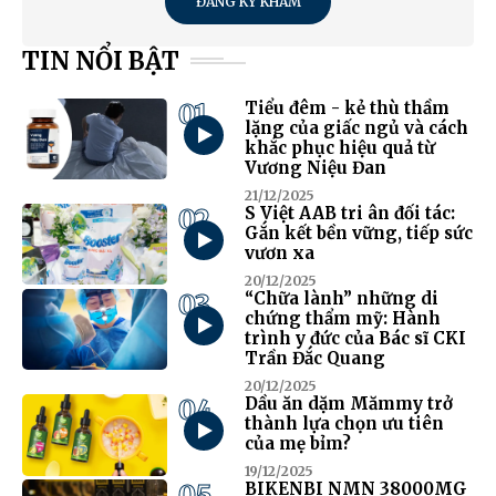
ĐĂNG KÝ KHÁM
TIN NỔI BẬT
01
Tiểu đêm - kẻ thù thầm
lặng của giấc ngủ và cách
khắc phục hiệu quả từ
Vương Niệu Đan
21/12/2025
02
S Việt AAB tri ân đối tác:
Gắn kết bền vững, tiếp sức
vươn xa
20/12/2025
03
“Chữa lành” những di
chứng thẩm mỹ: Hành
trình y đức của Bác sĩ CKI
Trần Đắc Quang
20/12/2025
04
Dầu ăn dặm Mămmy trở
thành lựa chọn ưu tiên
của mẹ bỉm?
19/12/2025
05
BIKENBI NMN 38000MG