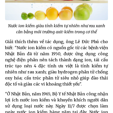
Nước ion kiềm giàu tính kiềm tự nhiên như rau xanh
cân bằng môi trường axit-kiềm trong cơ thể
Giải thích thêm về tác dụng, ông Lê Đức Phú cho
biết: "Nước ion kiềm có nguồn gốc từ các bệnh viện
Nhật Bản đã từ năm 1950, được ứng dụng công
nghệ điện phân nên tách thành dạng ion, tái cấu
trúc tạo nên 4 đặc tính ưu việt là tính kiềm tự
nhiên như rau xanh; giàu hydrogen phân tử chống
oxy hóa; cấu trúc phân tử siêu nhỏ giúp đào thải
độc tố và giàu các vi khoáng thiết yếu".
"Ở Nhật Bản, năm 1965, Bộ Y tế Nhật Bản công nhận
lợi ích nước ion kiềm và khuyến khích người dân
sử dụng loại nước này. Ngày 11/7 được chọn làm
ngày nước ion kiềm hàng năm tại đây. Nước ion