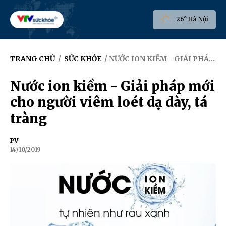
26° Hà Nội
TRANG CHỦ
/
SỨC KHỎE
/ NƯỚC ION KIỀM - GIẢI PHÁP MỚI CHO NGƯỜI VIÊM LOÉT DẠ DÀY, TÁ TRÀNG
Nước ion kiềm - Giải pháp mới
cho người viêm loét dạ dày, tá
tràng
PV
14/10/2019