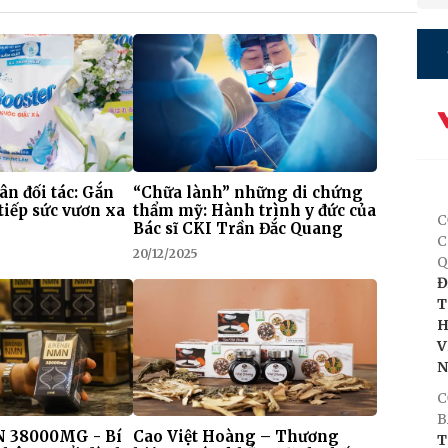
 ân đối tác: Gắn
“Chữa lành” những di chứng
tiếp sức vươn xa
thẩm mỹ: Hành trình y đức của
C
Bác sĩ CKI Trần Đắc Quang
C
20/12/2025
Q
Đ
T
H
V
C
B
 38000MG - Bí
Cao Việt Hoàng – Thương
T