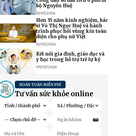
Công dân số đầu tiên ở phố đi
bộ Nguyễn Huệ
17/07/2026
Hơn 35 năm kinh nghiệm, bác
sĩ Võ Thị Ngọc Huệ và hành
trình phục hồi vùng kín toàn
diện cho phụ nữ Việt
15/07/2026
Kết nối gia đình, giáo dục và
y học trong hỗ trợ trẻ tự kỷ
09/07/2026
HOÀN TOÀN MIỄN PHÍ
Tư vấn sức khỏe online