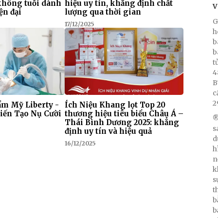
 không tuổi dành
hiệu uy tín, khẳng định chất
V
ện đại
lượng qua thời gian
G
17/12/2025
h
b
b
t
4
B
c
2
m Mỹ Liberty -
Ích Niệu Khang lọt Top 20
iến Tạo Nụ Cười
thương hiệu tiêu biểu Châu Á –
®
Thái Bình Dương 2025: khẳng
s
định uy tín và hiệu quả
d
16/12/2025
h
n
k
s
t
b
b