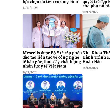
lựa chọn ưu tiên của mẹ bỉm?
quyết trẻ đẹp
cho phụ nữ hi
19/12/2025
18/12/2025
Mescells được Bộ Y tế cấp phép
Nha Khoa Thẩ
đào tạo liên tục về công nghệ
Hành Trình K
tế bào gốc, thúc đẩy chất lượng
Hoàn Hảo
nhân lực y tế Việt Nam
16/12/2025
17/12/2025