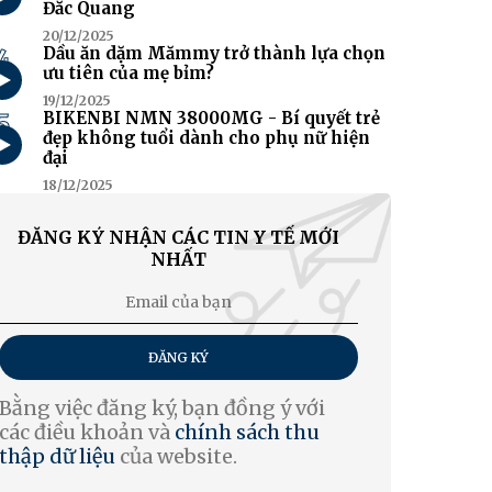
Đắc Quang
20/12/2025
4
Dầu ăn dặm Mămmy trở thành lựa chọn
ưu tiên của mẹ bỉm?
19/12/2025
5
BIKENBI NMN 38000MG - Bí quyết trẻ
đẹp không tuổi dành cho phụ nữ hiện
đại
18/12/2025
ĐĂNG KÝ NHẬN CÁC TIN Y TẾ MỚI
NHẤT
ĐĂNG KÝ
Bằng việc đăng ký, bạn đồng ý với
các điều khoản và
chính sách thu
thập dữ liệu
của website.