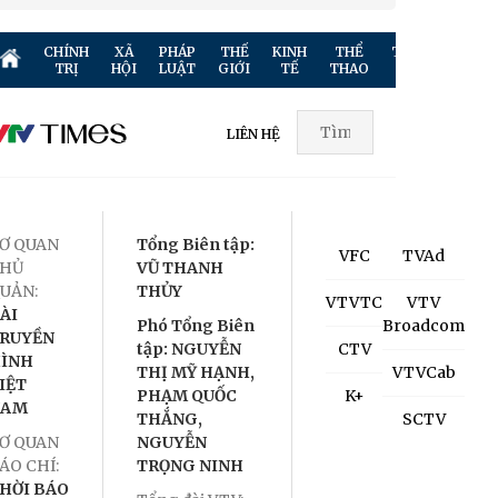
CHÍNH
XÃ
PHÁP
THẾ
KINH
THỂ
TRUYỀN
GIẢ
TRỊ
HỘI
LUẬT
GIỚI
TẾ
THAO
HÌNH
TR
LIÊN HỆ
Ơ QUAN
Tổng Biên tập:
VFC
TVAd
HỦ
VŨ THANH
UẢN:
THỦY
VTVTC
VTV
ÀI
Phó Tổng Biên
Broadcom
RUYỀN
tập: NGUYỄN
CTV
ÌNH
THỊ MỸ HẠNH,
VTVCab
IỆT
PHẠM QUỐC
K+
NAM
THẮNG,
SCTV
Ơ QUAN
NGUYỄN
ÁO CHÍ:
TRỌNG NINH
HỜI BÁO