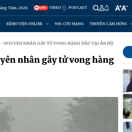
VIDEO
PODCAST
háng Tám, 2026
BỆNH VIỆN ONLINE
90S CỨU MẠNG
TRUYỀN CẢM HỨNG
 - NGUYÊN NHÂN GÂY TỬ VONG HÀNG ĐẦU TẠI ẤN ĐỘ
uyên nhân gây tử vong hàng