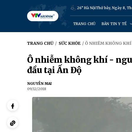
26° Hà Nội
Thứ bảy, Ngày 8, T
TRANG CHỦ
BẢN TIN Y TẾ
TRANG CHỦ
/
SỨC KHỎE
/ Ô NHIỄM KHÔNG KHÍ
Ô nhiễm không khí - ng
đầu tại Ấn Độ
NGUYỄN MAI
09/12/2018