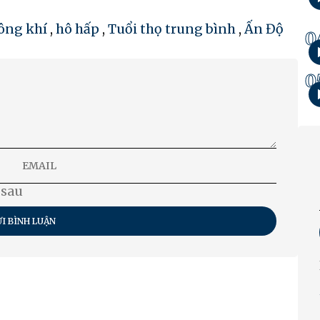
ông khí
,
hô hấp
,
Tuổi thọ trung bình
,
Ấn Độ
0
0
 sau
I BÌNH LUẬN