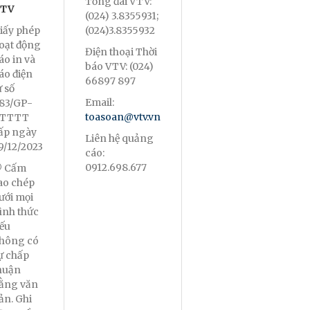
Tổng đài VTV:
TV
(024) 3.8355931;
iấy phép
(024)3.8355932
oạt động
Điện thoại Thời
áo in và
báo VTV: (024)
áo điện
66897 897
ử số
Email:
83/GP-
toasoan@vtv.vn
TTTT
ấp ngày
Liên hệ quảng
9/12/2023
cáo:
0912.698.677
 Cấm
ao chép
ưới mọi
ình thức
ếu
hông có
ự chấp
huận
ằng văn
ản. Ghi