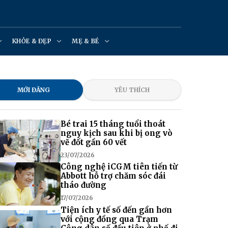
KHỎE & ĐẸP
MẸ & BÉ
MỚI ĐĂNG
YÊU THÍCH
Bé trai 15 tháng tuổi thoát
nguy kịch sau khi bị ong vò
vẽ đốt gần 60 vết
23/07/2026
Công nghệ iCGM tiên tiến từ
Abbott hỗ trợ chăm sóc đái
tháo đường
17/07/2026
Tiện ích y tế số đến gần hơn
với cộng đồng qua Trạm