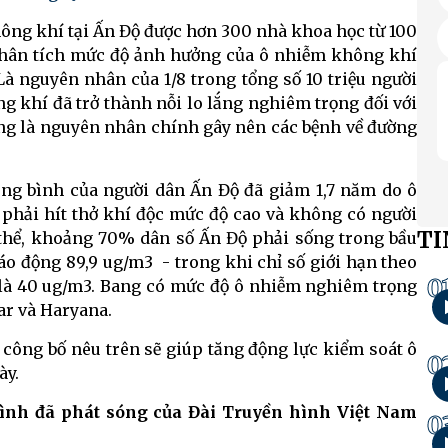
hông khí tại Ấn Độ được hơn 300 nhà khoa học từ 100
 phân tích mức độ ảnh hưởng của ô nhiễm không khí
 Là nguyên nhân của 1/8 trong tổng số 10 triệu người
g khí đã trở thành nỗi lo lắng nghiêm trọng đối với
ng là nguyên nhân chính gây nên các bệnh về đường
rung bình của người dân Ấn Độ đã giảm 1,7 năm do ô
phải hít thở khí độc mức độ cao và không có người
TI
 thể, khoảng 70% dân số Ấn Độ phải sống trong bầu
o động 89,9 ug/m3 - trong khi chỉ số giới hạn theo
0
 là 40 ug/m3. Bang có mức độ ô nhiễm nghiêm trọng
har và Haryana.
 công bố nêu trên sẽ giúp tăng động lực kiểm soát ô
0
ày.
rình đã phát sóng của Đài Truyền hình Việt Nam
0