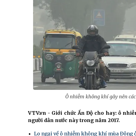
Ô nhiễm không khí gây nên các
VTV.vn - Giới chức Ấn Độ cho hay: ô nhiễ
người dân nước này trong năm 2017.
Lo ngại về ô nhiễm không khí mùa Đông 