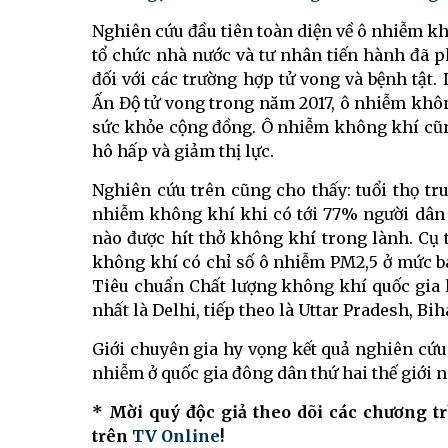
Nghiên cứu đầu tiên toàn diện về ô nhiễm k
tổ chức nhà nước và tư nhân tiến hành đã
đối với các trường hợp tử vong và bệnh tật.
Ấn Độ tử vong trong năm 2017, ô nhiễm khôn
sức khỏe cộng đồng. Ô nhiễm không khí cũ
hô hấp và giảm thị lực.
Nghiên cứu trên cũng cho thấy: tuổi thọ t
nhiễm không khí khi có tới 77% người dân 
nào được hít thở không khí trong lành. Cụ
không khí có chỉ số ô nhiễm PM2,5 ở mức bá
Tiêu chuẩn Chất lượng không khí quốc gia
nhất là Delhi, tiếp theo là Uttar Pradesh, Bi
Giới chuyên gia hy vọng kết quả nghiên cứu
nhiễm ở quốc gia đông dân thứ hai thế giới n
* Mời quý độc giả theo dõi các chương t
trên
TV Online
!