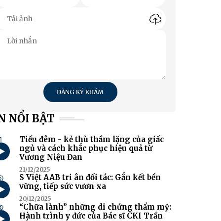
ĐĂNG KÝ KHÁM
N NỔI BẬT
1
Tiểu đêm - kẻ thù thầm lặng của giấc
ngủ và cách khắc phục hiệu quả từ
Vương Niệu Đan
21/12/2025
2
S Việt AAB tri ân đối tác: Gắn kết bền
vững, tiếp sức vươn xa
20/12/2025
3
“Chữa lành” những di chứng thẩm mỹ:
Hành trình y đức của Bác sĩ CKI Trần