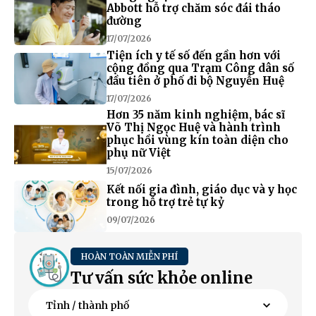
Abbott hỗ trợ chăm sóc đái tháo
đường
17/07/2026
Tiện ích y tế số đến gần hơn với
cộng đồng qua Trạm Công dân số
đầu tiên ở phố đi bộ Nguyễn Huệ
17/07/2026
Hơn 35 năm kinh nghiệm, bác sĩ
Võ Thị Ngọc Huệ và hành trình
phục hồi vùng kín toàn diện cho
phụ nữ Việt
15/07/2026
Kết nối gia đình, giáo dục và y học
trong hỗ trợ trẻ tự kỷ
09/07/2026
HOÀN TOÀN MIỄN PHÍ
Tư vấn sức khỏe online