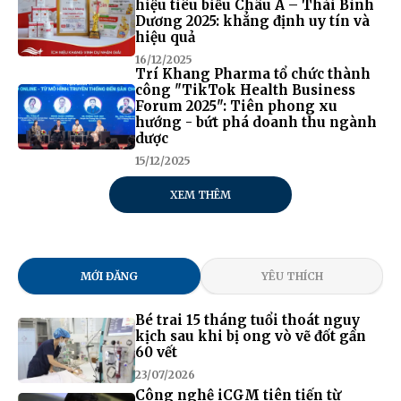
hiệu tiêu biểu Châu Á – Thái Bình
Dương 2025: khẳng định uy tín và
hiệu quả
16/12/2025
Trí Khang Pharma tổ chức thành
công "TikTok Health Business
Forum 2025": Tiên phong xu
hướng - bứt phá doanh thu ngành
dược
15/12/2025
XEM THÊM
MỚI ĐĂNG
YÊU THÍCH
Bé trai 15 tháng tuổi thoát nguy
kịch sau khi bị ong vò vẽ đốt gần
60 vết
23/07/2026
Công nghệ iCGM tiên tiến từ