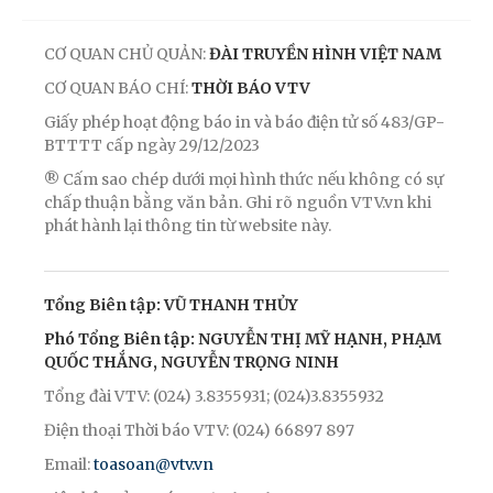
CƠ QUAN CHỦ QUẢN:
ĐÀI TRUYỀN HÌNH VIỆT NAM
CƠ QUAN BÁO CHÍ:
THỜI BÁO VTV
Giấy phép hoạt động báo in và báo điện tử số 483/GP-
BTTTT cấp ngày 29/12/2023
® Cấm sao chép dưới mọi hình thức nếu không có sự
chấp thuận bằng văn bản. Ghi rõ nguồn VTV.vn khi
phát hành lại thông tin từ website này.
Tổng Biên tập: VŨ THANH THỦY
Phó Tổng Biên tập: NGUYỄN THỊ MỸ HẠNH, PHẠM
QUỐC THẮNG, NGUYỄN TRỌNG NINH
Tổng đài VTV: (024) 3.8355931; (024)3.8355932
Điện thoại Thời báo VTV: (024) 66897 897
Email:
toasoan@vtv.vn