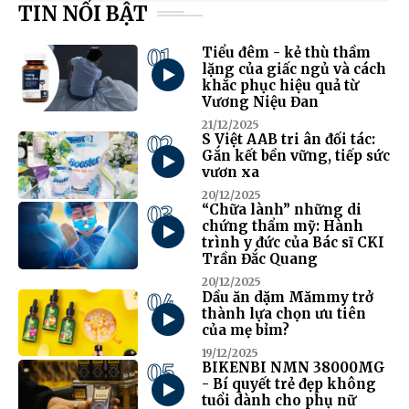
TIN NỔI BẬT
01
Tiểu đêm - kẻ thù thầm
lặng của giấc ngủ và cách
khắc phục hiệu quả từ
Vương Niệu Đan
21/12/2025
02
S Việt AAB tri ân đối tác:
Gắn kết bền vững, tiếp sức
vươn xa
20/12/2025
03
“Chữa lành” những di
chứng thẩm mỹ: Hành
trình y đức của Bác sĩ CKI
Trần Đắc Quang
20/12/2025
04
Dầu ăn dặm Mămmy trở
thành lựa chọn ưu tiên
của mẹ bỉm?
19/12/2025
05
BIKENBI NMN 38000MG
- Bí quyết trẻ đẹp không
tuổi dành cho phụ nữ