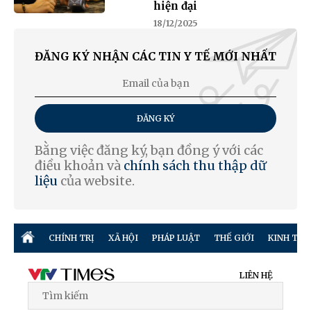
hiện đại
18/12/2025
ĐĂNG KÝ NHẬN CÁC TIN Y TẾ MỚI NHẤT
ĐĂNG KÝ
Bằng việc đăng ký, bạn đồng ý với các
điều khoản và
chính sách thu thập dữ
liệu
của website.
CHÍNH TRỊ
XÃ HỘI
PHÁP LUẬT
THẾ GIỚI
KINH TẾ
LIÊN HỆ