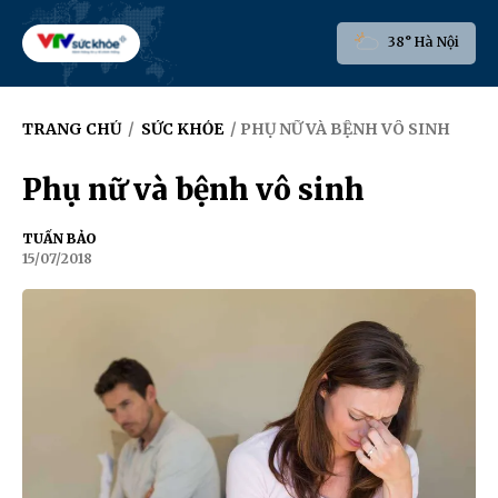
38° Hà Nội
TRANG CHỦ
/
SỨC KHỎE
/ PHỤ NỮ VÀ BỆNH VÔ SINH
Phụ nữ và bệnh vô sinh
TUẤN BẢO
15/07/2018