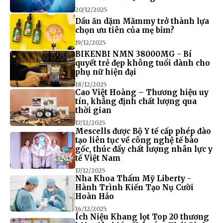
20/12/2025
Dầu ăn dặm Mămmy trở thành lựa
chọn ưu tiên của mẹ bỉm?
19/12/2025
BIKENBI NMN 38000MG - Bí
quyết trẻ đẹp không tuổi dành cho
phụ nữ hiện đại
18/12/2025
Cao Việt Hoàng – Thương hiệu uy
tín, khẳng định chất lượng qua
thời gian
17/12/2025
Mescells được Bộ Y tế cấp phép đào
tạo liên tục về công nghệ tế bào
gốc, thúc đẩy chất lượng nhân lực y
tế Việt Nam
17/12/2025
Nha Khoa Thẩm Mỹ Liberty -
Hành Trình Kiến Tạo Nụ Cười
Hoàn Hảo
16/12/2025
Ích Niệu Khang lọt Top 20 thương