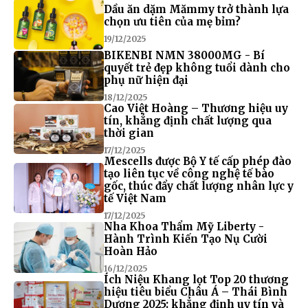
Dầu ăn dặm Mămmy trở thành lựa
chọn ưu tiên của mẹ bỉm?
19/12/2025
BIKENBI NMN 38000MG - Bí
quyết trẻ đẹp không tuổi dành cho
phụ nữ hiện đại
18/12/2025
Cao Việt Hoàng – Thương hiệu uy
tín, khẳng định chất lượng qua
thời gian
17/12/2025
Mescells được Bộ Y tế cấp phép đào
tạo liên tục về công nghệ tế bào
gốc, thúc đẩy chất lượng nhân lực y
tế Việt Nam
17/12/2025
Nha Khoa Thẩm Mỹ Liberty -
Hành Trình Kiến Tạo Nụ Cười
Hoàn Hảo
16/12/2025
Ích Niệu Khang lọt Top 20 thương
hiệu tiêu biểu Châu Á – Thái Bình
Dương 2025: khẳng định uy tín và