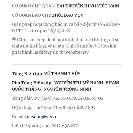
CƠ QUAN CHỦ QUẢN:
ĐÀI TRUYỀN HÌNH VIỆT NAM
CƠ QUAN BÁO CHÍ:
THỜI BÁO VTV
Giấy phép hoạt động báo in và báo điện tử số 483/GP-
BTTTT cấp ngày 29/12/2023
® Cấm sao chép dưới mọi hình thức nếu không có sự
chấp thuận bằng văn bản. Ghi rõ nguồn VTV.vn khi
phát hành lại thông tin từ website này.
Tổng Biên tập: VŨ THANH THỦY
Phó Tổng Biên tập: NGUYỄN THỊ MỸ HẠNH, PHẠM
QUỐC THẮNG, NGUYỄN TRỌNG NINH
Tổng đài VTV: (024) 3.8355931; (024)3.8355932
Điện thoại Thời báo VTV: (024) 66897 897
Email:
toasoan@vtv.vn
Liên hệ quảng cáo: 0912.698.677