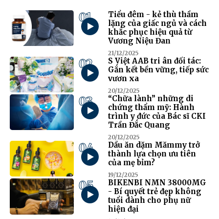
01
Tiểu đêm - kẻ thù thầm
lặng của giấc ngủ và cách
khắc phục hiệu quả từ
Vương Niệu Đan
21/12/2025
02
S Việt AAB tri ân đối tác:
Gắn kết bền vững, tiếp sức
vươn xa
20/12/2025
03
“Chữa lành” những di
chứng thẩm mỹ: Hành
trình y đức của Bác sĩ CKI
Trần Đắc Quang
20/12/2025
04
Dầu ăn dặm Mămmy trở
thành lựa chọn ưu tiên
của mẹ bỉm?
19/12/2025
05
BIKENBI NMN 38000MG
- Bí quyết trẻ đẹp không
tuổi dành cho phụ nữ
hiện đại