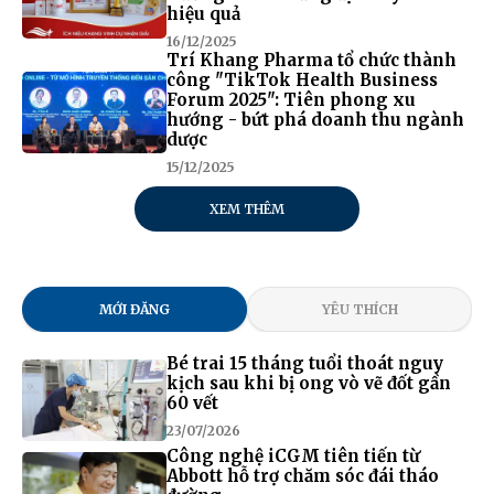
hiệu quả
16/12/2025
Trí Khang Pharma tổ chức thành
công "TikTok Health Business
Forum 2025": Tiên phong xu
hướng - bứt phá doanh thu ngành
dược
15/12/2025
XEM THÊM
MỚI ĐĂNG
YÊU THÍCH
Bé trai 15 tháng tuổi thoát nguy
kịch sau khi bị ong vò vẽ đốt gần
60 vết
23/07/2026
Công nghệ iCGM tiên tiến từ
Abbott hỗ trợ chăm sóc đái tháo