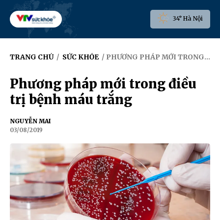
34° Hà Nội
TRANG CHỦ
/
SỨC KHỎE
/ PHƯƠNG PHÁP MỚI TRONG ĐIỀU TRỊ BỆNH MÁU TRẮNG
Phương pháp mới trong điều
trị bệnh máu trắng
NGUYỄN MAI
03/08/2019