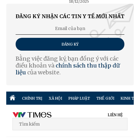
18/12/2025
ĐĂNG KÝ NHẬN CÁC TIN Y TẾ MỚI NHẤT
ĐĂNG KÝ
Bằng việc đăng ký, bạn đồng ý với các
điều khoản và
chính sách thu thập dữ
liệu
của website.
CHÍNH TRỊ
XÃ HỘI
PHÁP LUẬT
THẾ GIỚI
KINH TẾ
LIÊN HỆ