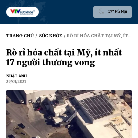
27° Hà Nội
TRANG CHỦ
/
SỨC KHỎE
/ RÒ RỈ HÓA CHẤT TẠI MỸ, ÍT NHẤT 17 NGƯỜI THƯƠNG VONG
Rò rỉ hóa chất tại Mỹ, ít nhất
17 người thương vong
NHẬT ANH
29/01/2021