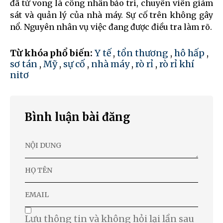
đã tử vong là công nhân bảo trì, chuyên viên giám
sát và quản lý của nhà máy. Sự cố trên không gây
nổ. Nguyên nhân vụ việc đang được điều tra làm rõ.
Từ khóa phổ biến:
Y tế
,
tổn thương
,
hô hấp
,
sơ tán
,
Mỹ
,
sự cố
,
nhà máy
,
rò rỉ
,
rò rỉ khí
nitơ
Bình luận bài đăng
Lưu thông tin và không hỏi lại lần sau