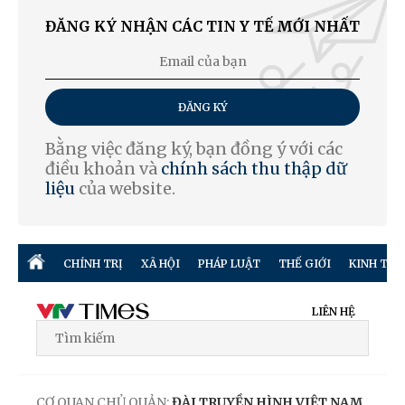
ĐĂNG KÝ NHẬN CÁC TIN Y TẾ MỚI NHẤT
ĐĂNG KÝ
Bằng việc đăng ký, bạn đồng ý với các
điều khoản và
chính sách thu thập dữ
liệu
của website.
CHÍNH TRỊ
XÃ HỘI
PHÁP LUẬT
THẾ GIỚI
KINH TẾ
LIÊN HỆ
CƠ QUAN CHỦ QUẢN:
ĐÀI TRUYỀN HÌNH VIỆT NAM