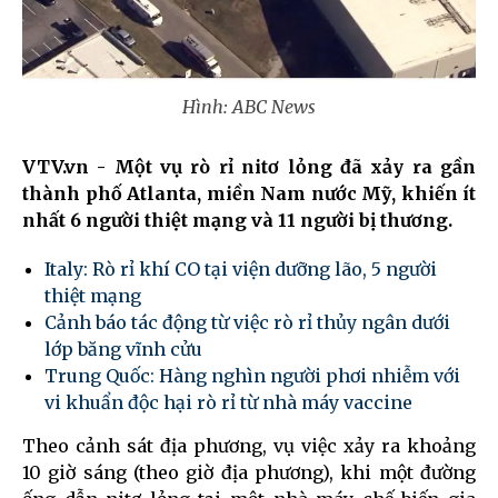
Hình: ABC News
VTV.vn - Một vụ rò rỉ nitơ lỏng đã xảy ra gần
thành phố Atlanta, miền Nam nước Mỹ, khiến ít
nhất 6 người thiệt mạng và 11 người bị thương.
Italy: Rò rỉ khí CO tại viện dưỡng lão, 5 người
thiệt mạng
Cảnh báo tác động từ việc rò rỉ thủy ngân dưới
lớp băng vĩnh cửu
Trung Quốc: Hàng nghìn người phơi nhiễm với
vi khuẩn độc hại rò rỉ từ nhà máy vaccine
Theo cảnh sát địa phương, vụ việc xảy ra khoảng
10 giờ sáng (theo giờ địa phương), khi một đường