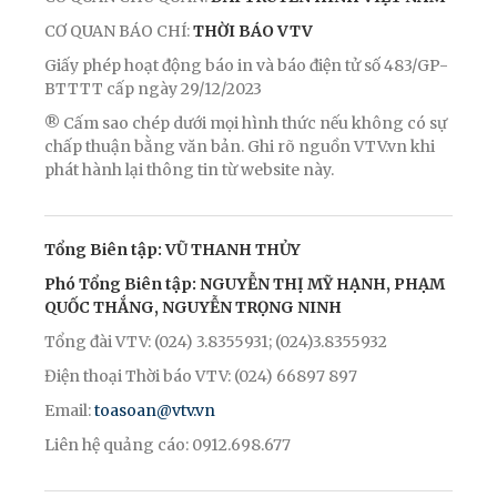
CƠ QUAN BÁO CHÍ:
THỜI BÁO VTV
Giấy phép hoạt động báo in và báo điện tử số 483/GP-
BTTTT cấp ngày 29/12/2023
® Cấm sao chép dưới mọi hình thức nếu không có sự
chấp thuận bằng văn bản. Ghi rõ nguồn VTV.vn khi
phát hành lại thông tin từ website này.
Tổng Biên tập: VŨ THANH THỦY
Phó Tổng Biên tập: NGUYỄN THỊ MỸ HẠNH, PHẠM
QUỐC THẮNG, NGUYỄN TRỌNG NINH
Tổng đài VTV: (024) 3.8355931; (024)3.8355932
Điện thoại Thời báo VTV: (024) 66897 897
Email:
toasoan@vtv.vn
Liên hệ quảng cáo: 0912.698.677