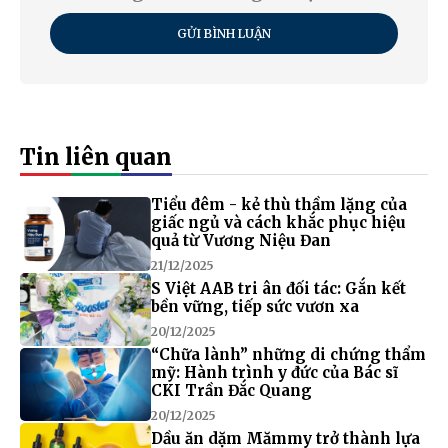
GỬI BÌNH LUẬN
Tin liên quan
Tiểu đêm - kẻ thù thầm lặng của
giấc ngủ và cách khắc phục hiệu
quả từ Vương Niệu Đan
21/12/2025
S Việt AAB tri ân đối tác: Gắn kết
bền vững, tiếp sức vươn xa
20/12/2025
“Chữa lành” những di chứng thẩm
mỹ: Hành trình y đức của Bác sĩ
CKI Trần Đắc Quang
20/12/2025
Dầu ăn dặm Mămmy trở thành lựa