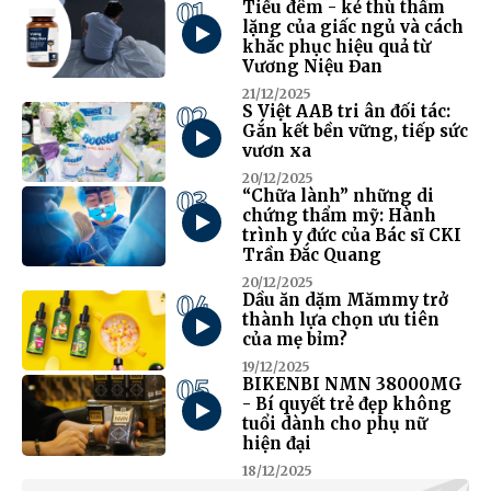
01
Tiểu đêm - kẻ thù thầm
lặng của giấc ngủ và cách
khắc phục hiệu quả từ
Vương Niệu Đan
21/12/2025
02
S Việt AAB tri ân đối tác:
Gắn kết bền vững, tiếp sức
vươn xa
20/12/2025
03
“Chữa lành” những di
chứng thẩm mỹ: Hành
trình y đức của Bác sĩ CKI
Trần Đắc Quang
20/12/2025
04
Dầu ăn dặm Mămmy trở
thành lựa chọn ưu tiên
của mẹ bỉm?
19/12/2025
05
BIKENBI NMN 38000MG
- Bí quyết trẻ đẹp không
tuổi dành cho phụ nữ
hiện đại
18/12/2025