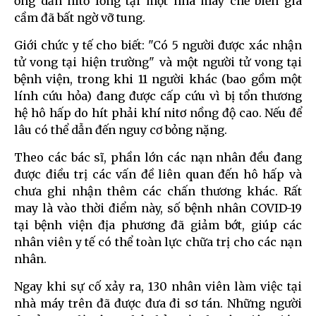
ống dẫn nitơ lỏng tại một nhà máy chế biến gia
cầm đã bất ngờ vỡ tung.
Giới chức y tế cho biết: "Có 5 người được xác nhận
tử vong tại hiện trường" và một người tử vong tại
bệnh viện, trong khi 11 người khác (bao gồm một
lính cứu hỏa) đang được cấp cứu vì bị tổn thương
hệ hô hấp do hít phải khí nitơ nồng độ cao. Nếu để
lâu có thể dẫn đến nguy cơ bỏng nặng.
Theo các bác sĩ, phần lớn các nạn nhân đều đang
được điều trị các vấn đề liên quan đến hô hấp và
chưa ghi nhận thêm các chấn thương khác. Rất
may là vào thời điểm này, số bệnh nhân COVID-19
tại bệnh viện địa phương đã giảm bớt, giúp các
nhân viên y tế có thể toàn lực chữa trị cho các nạn
nhân.
Ngay khi sự cố xảy ra, 130 nhân viên làm việc tại
nhà máy trên đã được đưa đi sơ tán. Những người