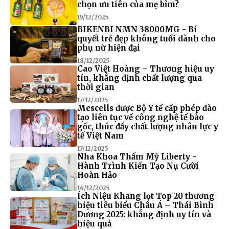
chọn ưu tiên của mẹ bỉm?
19/12/2025
BIKENBI NMN 38000MG - Bí
quyết trẻ đẹp không tuổi dành cho
phụ nữ hiện đại
18/12/2025
Cao Việt Hoàng – Thương hiệu uy
tín, khẳng định chất lượng qua
thời gian
17/12/2025
Mescells được Bộ Y tế cấp phép đào
tạo liên tục về công nghệ tế bào
gốc, thúc đẩy chất lượng nhân lực y
tế Việt Nam
17/12/2025
Nha Khoa Thẩm Mỹ Liberty -
Hành Trình Kiến Tạo Nụ Cười
Hoàn Hảo
16/12/2025
Ích Niệu Khang lọt Top 20 thương
hiệu tiêu biểu Châu Á – Thái Bình
Dương 2025: khẳng định uy tín và
hiệu quả