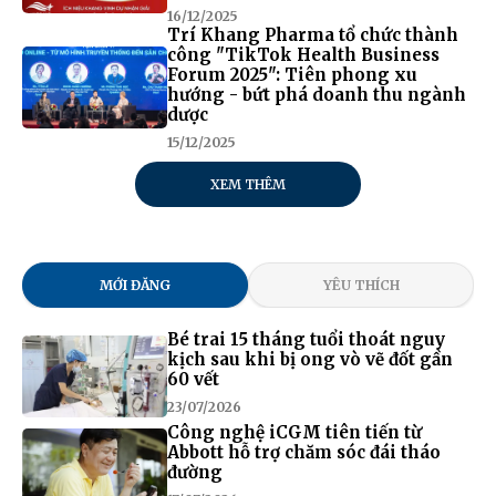
16/12/2025
Trí Khang Pharma tổ chức thành
công "TikTok Health Business
Forum 2025": Tiên phong xu
hướng - bứt phá doanh thu ngành
dược
15/12/2025
XEM THÊM
MỚI ĐĂNG
YÊU THÍCH
Bé trai 15 tháng tuổi thoát nguy
kịch sau khi bị ong vò vẽ đốt gần
60 vết
23/07/2026
Công nghệ iCGM tiên tiến từ
Abbott hỗ trợ chăm sóc đái tháo
đường