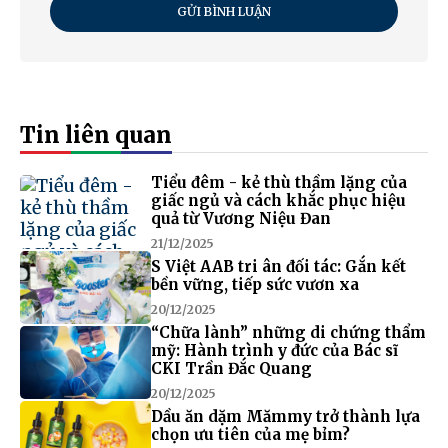
GỬI BÌNH LUẬN
Tin liên quan
Tiểu đêm - kẻ thù thầm lặng của
giấc ngủ và cách khắc phục hiệu
quả từ Vương Niệu Đan
21/12/2025
S Việt AAB tri ân đối tác: Gắn kết
bền vững, tiếp sức vươn xa
20/12/2025
“Chữa lành” những di chứng thẩm
mỹ: Hành trình y đức của Bác sĩ
CKI Trần Đắc Quang
20/12/2025
Dầu ăn dặm Mămmy trở thành lựa
chọn ưu tiên của mẹ bỉm?