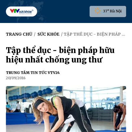
37° Hà Nội
TRANG CHỦ
/
SỨC KHỎE
/ TẬP THỂ DỤC - BIỆN PHÁP HỮU HIỆU NHẤT CHỐNG UNG THƯ
Tập thể dục - biện pháp hữu
hiệu nhất chống ung thư
TRUNG TÂM TIN TỨC VTV24
20/09/2016