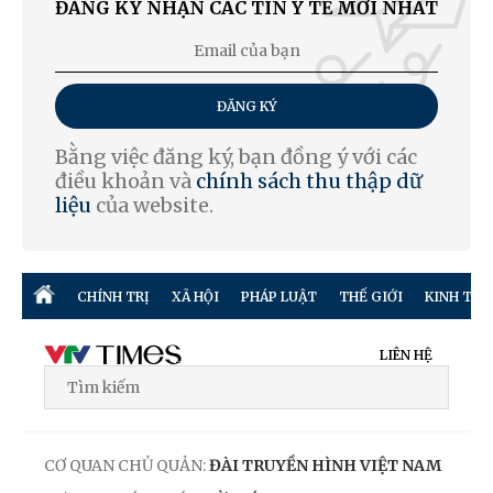
ĐĂNG KÝ NHẬN CÁC TIN Y TẾ MỚI NHẤT
ĐĂNG KÝ
Bằng việc đăng ký, bạn đồng ý với các
điều khoản và
chính sách thu thập dữ
liệu
của website.
CHÍNH TRỊ
XÃ HỘI
PHÁP LUẬT
THẾ GIỚI
KINH TẾ
LIÊN HỆ
CƠ QUAN CHỦ QUẢN:
ĐÀI TRUYỀN HÌNH VIỆT NAM