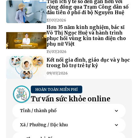
Tiện ích y tế số đến gần hơn với
cộng đồng qua Trạm Công dân số
đầu tiên ở phố đi bộ Nguyễn Huệ
17/07/2026
Hơn 35 năm kinh nghiệm, bác sĩ
Võ Thị Ngọc Huệ và hành trình
phục hồi vùng kín toàn diện cho
phụ nữ Việt
15/07/2026
Kết nối gia đình, giáo dục và y học
trong hỗ trợ trẻ tự kỷ
09/07/2026
HOÀN TOÀN MIỄN PHÍ
Tư vấn sức khỏe online