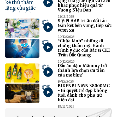
lặng của giấc ngủ và cách
khắc phục hiệu quả từ
Vương Niệu Đan
21/12/2025
02
S Việt AAB tri ân đối tác:
Gắn kết bền vững, tiếp sức
vươn xa
20/12/2025
03
“Chữa lành” những di
chứng thẩm mỹ: Hành
trình y đức của Bác sĩ CKI
Trần Đắc Quang
20/12/2025
04
Dầu ăn dặm Mămmy trở
thành lựa chọn ưu tiên
của mẹ bỉm?
19/12/2025
05
BIKENBI NMN 38000MG
- Bí quyết trẻ đẹp không
tuổi dành cho phụ nữ
hiện đại
18/12/2025