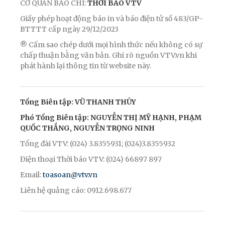
CƠ QUAN BÁO CHÍ:
THỜI BÁO VTV
Giấy phép hoạt động báo in và báo điện tử số 483/GP-
BTTTT cấp ngày 29/12/2023
® Cấm sao chép dưới mọi hình thức nếu không có sự
chấp thuận bằng văn bản. Ghi rõ nguồn VTV.vn khi
phát hành lại thông tin từ website này.
Tổng Biên tập: VŨ THANH THỦY
Phó Tổng Biên tập: NGUYỄN THỊ MỸ HẠNH, PHẠM
QUỐC THẮNG, NGUYỄN TRỌNG NINH
Tổng đài VTV: (024) 3.8355931; (024)3.8355932
Điện thoại Thời báo VTV: (024) 66897 897
Email:
toasoan@vtv.vn
Liên hệ quảng cáo: 0912.698.677