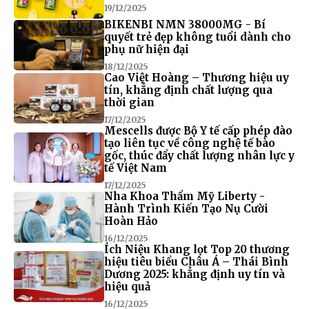
19/12/2025
BIKENBI NMN 38000MG - Bí
quyết trẻ đẹp không tuổi dành cho
phụ nữ hiện đại
18/12/2025
Cao Việt Hoàng – Thương hiệu uy
tín, khẳng định chất lượng qua
thời gian
17/12/2025
Mescells được Bộ Y tế cấp phép đào
tạo liên tục về công nghệ tế bào
gốc, thúc đẩy chất lượng nhân lực y
tế Việt Nam
17/12/2025
Nha Khoa Thẩm Mỹ Liberty -
Hành Trình Kiến Tạo Nụ Cười
Hoàn Hảo
16/12/2025
Ích Niệu Khang lọt Top 20 thương
hiệu tiêu biểu Châu Á – Thái Bình
Dương 2025: khẳng định uy tín và
hiệu quả
16/12/2025