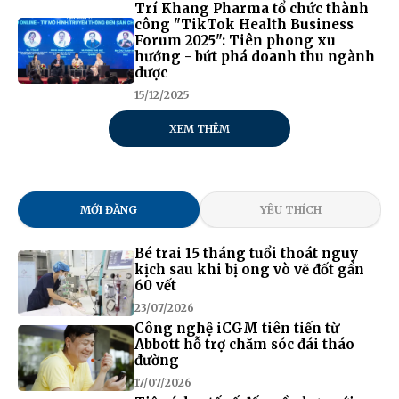
Trí Khang Pharma tổ chức thành
công "TikTok Health Business
Forum 2025": Tiên phong xu
hướng - bứt phá doanh thu ngành
dược
15/12/2025
XEM THÊM
MỚI ĐĂNG
YÊU THÍCH
Bé trai 15 tháng tuổi thoát nguy
kịch sau khi bị ong vò vẽ đốt gần
60 vết
23/07/2026
Công nghệ iCGM tiên tiến từ
Abbott hỗ trợ chăm sóc đái tháo
đường
17/07/2026