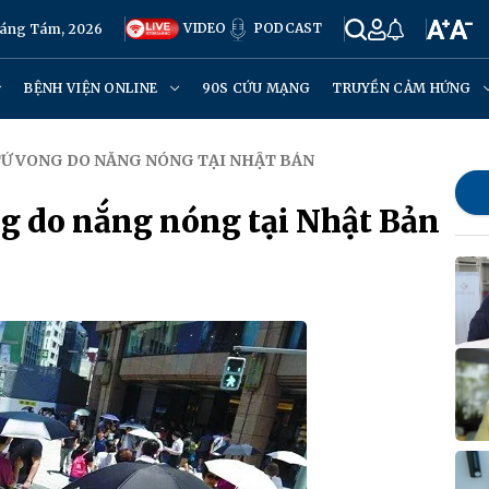
VIDEO
PODCAST
háng Tám, 2026
BỆNH VIỆN ONLINE
90S CỨU MẠNG
TRUYỀN CẢM HỨNG
TỬ VONG DO NẮNG NÓNG TẠI NHẬT BẢN
g do nắng nóng tại Nhật Bản