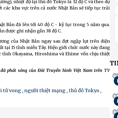
ơng), nhiệt độ tại thủ đô Tokyo là 32 độ C và theo dự
 các khu vực trên cả nước Nhật Bản sẽ tiếp tục trải
ật Bản đã lên tới 40 độ C - kỷ lục trong 5 năm qua.
Bản được ghi nhận gần 38 độ C.
ương của Nhật Bản ngay sau đợt ngập lụt trên diện
ất tại 15 tỉnh miền Tây. Hiện giới chức nước này đang
ác tỉnh Okayama, Hiroshima và Ehime vốn chịu thiệt
TI
h đã phát sóng của Đài Truyền hình Việt Nam trên
TV
0
i tử vong
,
người thiệt mạng
,
thủ đô Tokyo
,
0
0