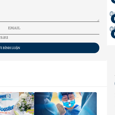
0
0
 sau
I BÌNH LUẬN