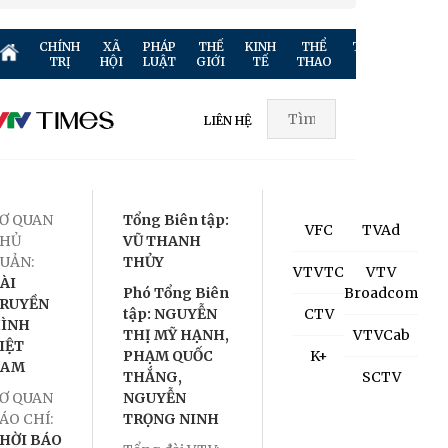
CHÍNH
XÃ
PHÁP
THẾ
KINH
THỂ
TRUYỀN
GIẢ
TRỊ
HỘI
LUẬT
GIỚI
TẾ
THAO
HÌNH
TR
LIÊN HỆ
Ơ QUAN
Tổng Biên tập:
VFC
TVAd
HỦ
VŨ THANH
UẢN:
THỦY
VTVTC
VTV
ÀI
Phó Tổng Biên
Broadcom
RUYỀN
tập: NGUYỄN
CTV
ÌNH
THỊ MỸ HẠNH,
VTVCab
IỆT
PHẠM QUỐC
K+
NAM
THẮNG,
SCTV
Ơ QUAN
NGUYỄN
ÁO CHÍ:
TRỌNG NINH
HỜI BÁO