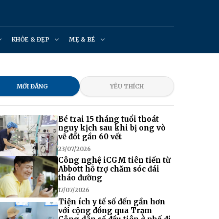
KHỎE & ĐẸP
MẸ & BÉ
MỚI ĐĂNG
YÊU THÍCH
Bé trai 15 tháng tuổi thoát
nguy kịch sau khi bị ong vò
vẽ đốt gần 60 vết
23/07/2026
Công nghệ iCGM tiên tiến từ
Abbott hỗ trợ chăm sóc đái
tháo đường
17/07/2026
Tiện ích y tế số đến gần hơn
với cộng đồng qua Trạm