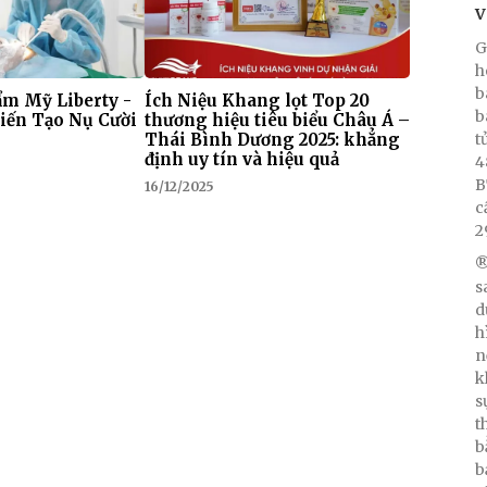
V
G
h
b
m Mỹ Liberty -
Ích Niệu Khang lọt Top 20
b
iến Tạo Nụ Cười
thương hiệu tiêu biểu Châu Á –
Thái Bình Dương 2025: khẳng
t
định uy tín và hiệu quả
4
B
16/12/2025
c
2
®
s
d
h
n
k
s
t
b
b