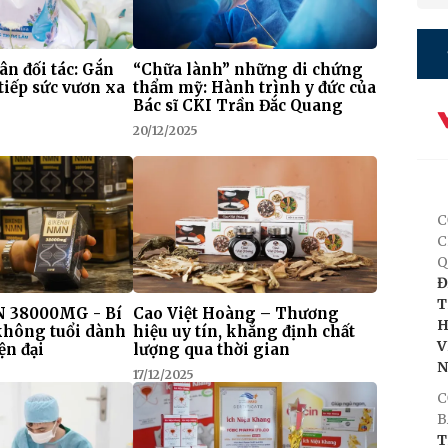
 ân đối tác: Gắn
“Chữa lành” những di chứng
tiếp sức vươn xa
thẩm mỹ: Hành trình y đức của
Bác sĩ CKI Trần Đắc Quang
20/12/2025
C
C
Q
Đ
T
 38000MG - Bí
Cao Việt Hoàng – Thương
H
 không tuổi dành
hiệu uy tín, khẳng định chất
V
ện đại
lượng qua thời gian
17/12/2025
C
B
T