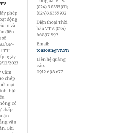
Tổng đài VTV:
TV
(024) 3.8355931;
iấy phép
(024)3.8355932
oạt động
Điện thoại Thời
áo in và
báo VTV: (024)
áo điện
66897 897
ử số
Email:
83/GP-
toasoan@vtv.vn
TTTT
ấp ngày
Liên hệ quảng
9/12/2023
cáo:
0912.698.677
 Cấm
ao chép
ưới mọi
ình thức
ếu
hông có
ự chấp
huận
ằng văn
ản. Ghi