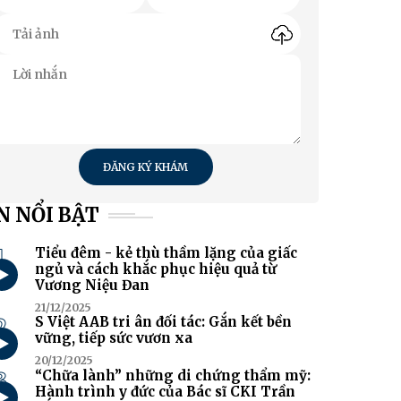
ĐĂNG KÝ KHÁM
N NỔI BẬT
1
Tiểu đêm - kẻ thù thầm lặng của giấc
ngủ và cách khắc phục hiệu quả từ
Vương Niệu Đan
21/12/2025
2
S Việt AAB tri ân đối tác: Gắn kết bền
vững, tiếp sức vươn xa
20/12/2025
3
“Chữa lành” những di chứng thẩm mỹ:
Hành trình y đức của Bác sĩ CKI Trần