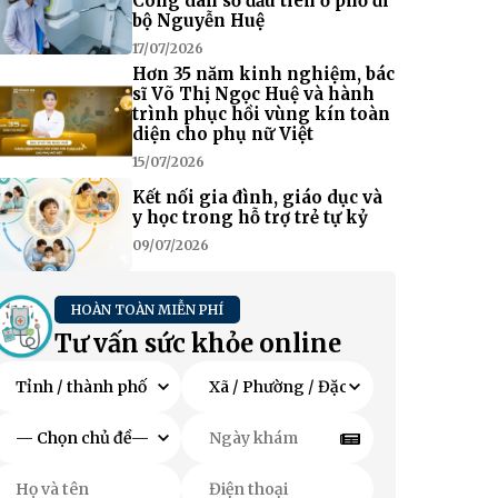
Công dân số đầu tiên ở phố đi
bộ Nguyễn Huệ
17/07/2026
Hơn 35 năm kinh nghiệm, bác
sĩ Võ Thị Ngọc Huệ và hành
trình phục hồi vùng kín toàn
diện cho phụ nữ Việt
15/07/2026
Kết nối gia đình, giáo dục và
y học trong hỗ trợ trẻ tự kỷ
09/07/2026
HOÀN TOÀN MIỄN PHÍ
Tư vấn sức khỏe online