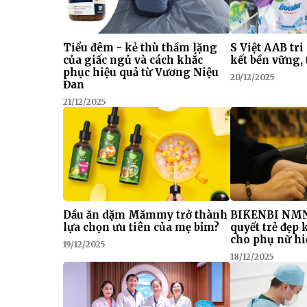
Tiểu đêm - kẻ thù thầm lặng
S Việt AAB tri
của giấc ngủ và cách khắc
kết bền vững, 
phục hiệu quả từ Vương Niệu
20/12/2025
Đan
21/12/2025
Dầu ăn dặm Mămmy trở thành
BIKENBI NMN
lựa chọn ưu tiên của mẹ bỉm?
quyết trẻ đẹp
cho phụ nữ hi
19/12/2025
18/12/2025