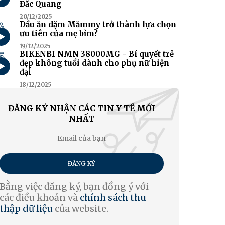
Đắc Quang
20/12/2025
4
Dầu ăn dặm Mămmy trở thành lựa chọn
ưu tiên của mẹ bỉm?
19/12/2025
5
BIKENBI NMN 38000MG - Bí quyết trẻ
đẹp không tuổi dành cho phụ nữ hiện
đại
18/12/2025
ĐĂNG KÝ NHẬN CÁC TIN Y TẾ MỚI
NHẤT
ĐĂNG KÝ
Bằng việc đăng ký, bạn đồng ý với
các điều khoản và
chính sách thu
thập dữ liệu
của website.