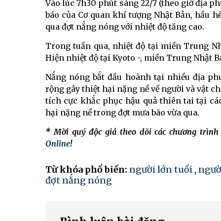
Vào lúc 7h30 phút sáng 22/7 (theo giờ địa phư
báo của Cơ quan khí tượng Nhật Bản, hầu hết
qua đợt nắng nóng với nhiệt độ tăng cao.
Trong tuần qua, nhiệt độ tại miền Trung Nh
Hiện nhiệt độ tại Kyoto -, miền Trung Nhật 
Nắng nóng bắt đầu hoành tại nhiều địa ph
rộng gây thiệt hại nặng nề về người và vật ch
tích cực khắc phục hậu quả thiên tai tại c
hại nặng nề trong đợt mưa bão vừa qua.
* Mời quý độc giả theo dõi các chương trìn
Online
!
Từ khóa phổ biến:
người lớn tuổi
,
ngườ
đợt nắng nóng