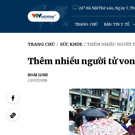
26° Hà Nội
Thứ sáu, Ngày 7, T
TRANG CHỦ
BẢN TIN Y TẾ
TRANG CHỦ
/
SỨC KHỎE
/ THÊM NHIỀU NGƯỜI 
Thêm nhiều người tử von
HOÀI LINH
23/07/2018