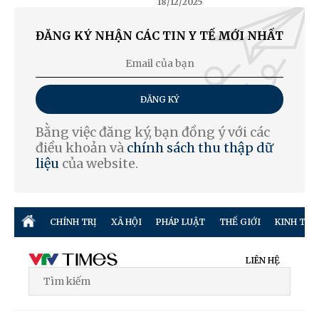
18/12/2025
ĐĂNG KÝ NHẬN CÁC TIN Y TẾ MỚI NHẤT
ĐĂNG KÝ
Bằng việc đăng ký, bạn đồng ý với các
điều khoản và
chính sách thu thập dữ
liệu
của website.
CHÍNH TRỊ
XÃ HỘI
PHÁP LUẬT
THẾ GIỚI
KINH TẾ
LIÊN HỆ