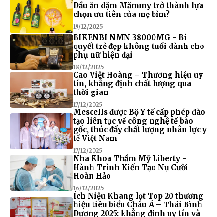
Dầu ăn dặm Mămmy trở thành lựa
chọn ưu tiên của mẹ bỉm?
19/12/2025
BIKENBI NMN 38000MG - Bí
quyết trẻ đẹp không tuổi dành cho
phụ nữ hiện đại
18/12/2025
Cao Việt Hoàng – Thương hiệu uy
tín, khẳng định chất lượng qua
thời gian
17/12/2025
Mescells được Bộ Y tế cấp phép đào
tạo liên tục về công nghệ tế bào
gốc, thúc đẩy chất lượng nhân lực y
tế Việt Nam
17/12/2025
Nha Khoa Thẩm Mỹ Liberty -
Hành Trình Kiến Tạo Nụ Cười
Hoàn Hảo
16/12/2025
Ích Niệu Khang lọt Top 20 thương
hiệu tiêu biểu Châu Á – Thái Bình
Dương 2025: khẳng định uy tín và