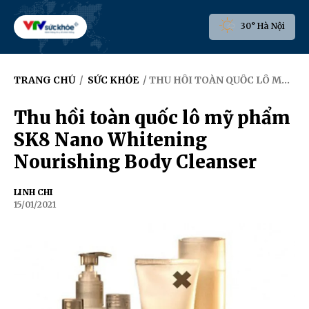
30° Hà Nội
TRANG CHỦ
/
SỨC KHỎE
/ THU HỒI TOÀN QUỐC LÔ MỸ PHẨM SK8 NANO WHITENING NOURISHING BODY CLEANSER
Thu hồi toàn quốc lô mỹ phẩm
SK8 Nano Whitening
Nourishing Body Cleanser
LINH CHI
15/01/2021