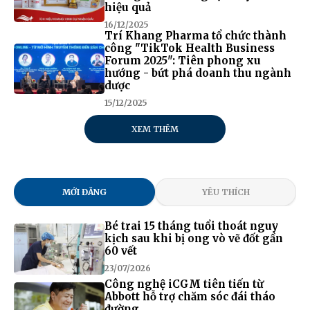
hiệu quả
16/12/2025
Trí Khang Pharma tổ chức thành
công "TikTok Health Business
Forum 2025": Tiên phong xu
hướng - bứt phá doanh thu ngành
dược
15/12/2025
XEM THÊM
MỚI ĐĂNG
YÊU THÍCH
Bé trai 15 tháng tuổi thoát nguy
kịch sau khi bị ong vò vẽ đốt gần
60 vết
23/07/2026
Công nghệ iCGM tiên tiến từ
Abbott hỗ trợ chăm sóc đái tháo
đường