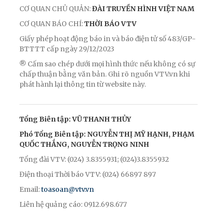
CƠ QUAN CHỦ QUẢN:
ĐÀI TRUYỀN HÌNH VIỆT NAM
CƠ QUAN BÁO CHÍ:
THỜI BÁO VTV
Giấy phép hoạt động báo in và báo điện tử số 483/GP-
BTTTT cấp ngày 29/12/2023
® Cấm sao chép dưới mọi hình thức nếu không có sự
chấp thuận bằng văn bản. Ghi rõ nguồn VTV.vn khi
phát hành lại thông tin từ website này.
Tổng Biên tập: VŨ THANH THỦY
Phó Tổng Biên tập: NGUYỄN THỊ MỸ HẠNH, PHẠM
QUỐC THẮNG, NGUYỄN TRỌNG NINH
Tổng đài VTV: (024) 3.8355931; (024)3.8355932
Điện thoại Thời báo VTV: (024) 66897 897
Email:
toasoan@vtv.vn
Liên hệ quảng cáo: 0912.698.677