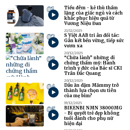
01
Tiểu đêm - kẻ thù thầm
lặng của giấc ngủ và cách
khắc phục hiệu quả từ
Vương Niệu Đan
21/12/2025
02
S Việt AAB tri ân đối tác:
Gắn kết bền vững, tiếp sức
vươn xa
20/12/2025
03
“Chữa lành” những di
chứng thẩm mỹ: Hành
trình y đức của Bác sĩ CKI
Trần Đắc Quang
20/12/2025
04
Dầu ăn dặm Mămmy trở
thành lựa chọn ưu tiên
của mẹ bỉm?
19/12/2025
05
BIKENBI NMN 38000MG
- Bí quyết trẻ đẹp không
tuổi dành cho phụ nữ
hiện đại