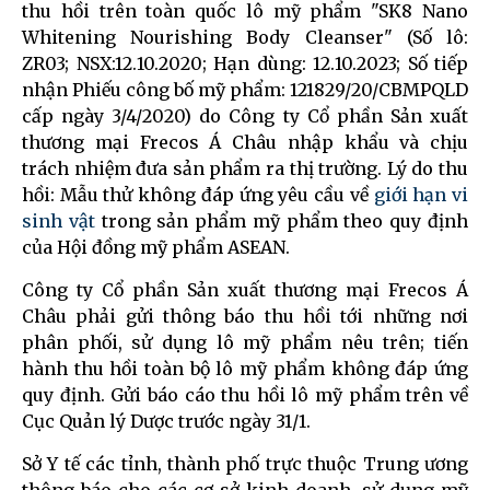
thu hồi trên toàn quốc lô mỹ phẩm "SK8 Nano
Whitening Nourishing Body Cleanser" (Số lô:
ZR03; NSX:12.10.2020; Hạn dùng: 12.10.2023; Số tiếp
nhận Phiếu công bố mỹ phẩm: 121829/20/CBMPQLD
cấp ngày 3/4/2020) do Công ty Cổ phần Sản xuất
thương mại Frecos Á Châu nhập khẩu và chịu
trách nhiệm đưa sản phẩm ra thị trường. Lý do thu
hồi: Mẫu thử không đáp ứng yêu cầu về
giới hạn vi
sinh vật
trong sản phẩm mỹ phẩm theo quy định
của Hội đồng mỹ phẩm ASEAN.
Công ty Cổ phần Sản xuất thương mại Frecos Á
Châu phải gửi thông báo thu hồi tới những nơi
phân phối, sử dụng lô mỹ phẩm nêu trên; tiến
hành thu hồi toàn bộ lô mỹ phẩm không đáp ứng
quy định. Gửi báo cáo thu hồi lô mỹ phẩm trên về
Cục Quản lý Dược trước ngày 31/1.
Sở Y tế các tỉnh, thành phố trực thuộc Trung ương
thông báo cho các cơ sở kinh doanh, sử dụng mỹ