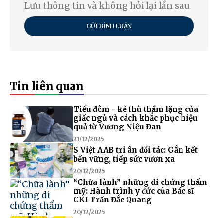
Lưu thông tin và không hỏi lại lần sau
GỬI BÌNH LUẬN
Tin liên quan
Tiểu đêm - kẻ thù thầm lặng của
giấc ngủ và cách khắc phục hiệu
quả từ Vương Niệu Đan
21/12/2025
S Việt AAB tri ân đối tác: Gắn kết
bền vững, tiếp sức vươn xa
20/12/2025
“Chữa lành” những di chứng thẩm
mỹ: Hành trình y đức của Bác sĩ
CKI Trần Đắc Quang
20/12/2025