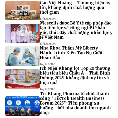
Cao Việt Hoàng – Thương hiệu uy
tín, khẳng định chất lượng qua
thời gian
17/12/2025
Mescells được Bộ Y tế cấp phép đào
tạo liên tục về công nghệ tế bào
gốc, thúc đẩy chất lượng nhân lực y
tế Việt Nam
17/12/2025
Nha Khoa Thẩm Mỹ Liberty -
Hành Trình Kiến Tạo Nụ Cười
Hoàn Hảo
16/12/2025
Ích Niệu Khang lọt Top 20 thương
hiệu tiêu biểu Châu Á – Thái Bình
Dương 2025: khẳng định uy tín và
hiệu quả
16/12/2025
Trí Khang Pharma tổ chức thành
công "TikTok Health Business
Forum 2025": Tiên phong xu
hướng - bứt phá doanh thu ngành
dược