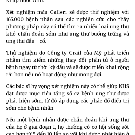
khắp nước Anh.
Xét nghiệm máu Galleri sẽ được thử nghiệm với
165.000 bệnh nhân sau các nghiên cứu cho thấy
phương pháp này có thể tìm ra nhiều loại ung thư
khó chẩn đoán sớm như ung thư buồng trứng và
ung thư đầu - cổ.
Thử nghiệm do Công ty Grail của Mỹ phát triển
nhằm tìm kiếm những thay đổi phân tử ở người
bệnh ngay từ thời kỳ đầu và sẽ được triển khai rộng
rãi hơn nếu nó hoạt động như mong đợi.
Các bác sĩ hy vọng xét nghiệm này có thể giúp NHS
đạt được mục tiêu tăng số ca bệnh ung thư được
phát hiện sớm, từ đó áp dụng các phác đồ điều trị
sớm cho bệnh nhân.
Nếu một bệnh nhân được chẩn đoán khi ung thư
của họ ở giai đoạn I, họ thường có cơ hội sống sót
cao hơn từ 5 đến 10 lần so với khi được phát hiện ở