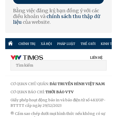
Bằng việc đăng ký, bạn đồng ý với các
điều khoản và
chính sách thu thập dữ
liệu
của website.
CHÍNH TRỊ
XÃ HỘI
PHÁP LUẬT
THẾ GIỚI
KINH TẾ
LIÊN HỆ
CƠ QUAN CHỦ QUẢN:
ĐÀI TRUYỀN HÌNH VIỆT NAM
CƠ QUAN BÁO CHÍ:
THỜI BÁO VTV
Giấy phép hoạt động báo in và báo điện tử số 483/GP-
BTTTT cấp ngày 29/12/2023
® Cấm sao chép dưới mọi hình thức nếu không có sự