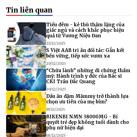
Tin liên quan
Tiểu đêm - kẻ thù thầm lặng của
giấc ngủ và cách khắc phục hiệu
quả từ Vương Niệu Đan
21/12/2025
S Việt AAB tri ân đối tác: Gắn kết
bền vững, tiếp sức vươn xa
20/12/2025
“Chữa lành” những di chứng thẩm
mỹ: Hành trình y đức của Bác sĩ
CKI Trần Đắc Quang
20/12/2025
Dầu ăn dặm Mămmy trở thành lựa
chọn ưu tiên của mẹ bỉm?
19/12/2025
BIKENBI NMN 38000MG - Bí
quyết trẻ đẹp không tuổi dành cho
phụ nữ hiện đại
18/12/2025