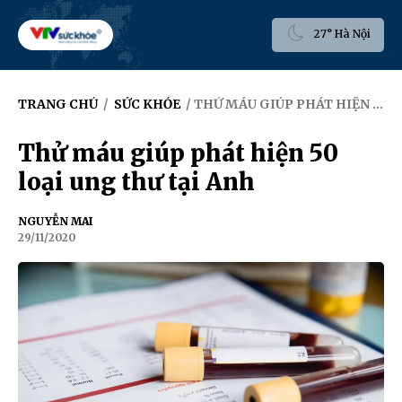
27° Hà Nội
TRANG CHỦ
/
SỨC KHỎE
/ THỬ MÁU GIÚP PHÁT HIỆN 50 LOẠI UNG THƯ TẠI ANH
Thử máu giúp phát hiện 50
loại ung thư tại Anh
NGUYỄN MAI
29/11/2020