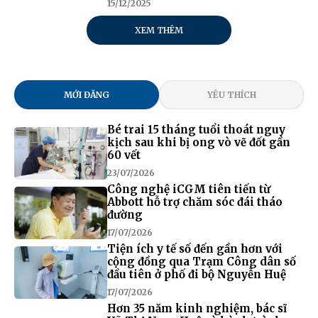
15/12/2025
XEM THÊM
MỚI ĐĂNG
YÊU THÍCH
Bé trai 15 tháng tuổi thoát nguy
kịch sau khi bị ong vò vẽ đốt gần
60 vết
23/07/2026
Công nghệ iCGM tiên tiến từ
Abbott hỗ trợ chăm sóc đái tháo
đường
17/07/2026
Tiện ích y tế số đến gần hơn với
cộng đồng qua Trạm Công dân số
đầu tiên ở phố đi bộ Nguyễn Huệ
17/07/2026
Hơn 35 năm kinh nghiệm, bác sĩ