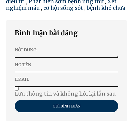
điều trị
,
Phát hiện sớm bệnh ung thư
,
Xét
nghiệm máu
,
cơ hội sống sót
,
bệnh khó chữa
Bình luận bài đăng
Lưu thông tin và không hỏi lại lần sau
GỬI BÌNH LUẬN