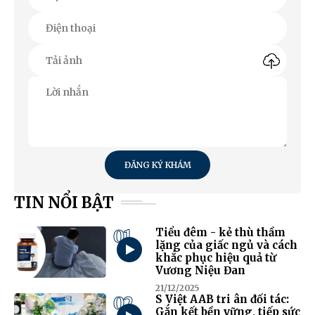
ĐĂNG KÝ KHÁM
TIN NỔI BẬT
01
Tiểu đêm - kẻ thù thầm
lặng của giấc ngủ và cách
khắc phục hiệu quả từ
Vương Niệu Đan
21/12/2025
02
S Việt AAB tri ân đối tác:
Gắn kết bền vững, tiếp sức