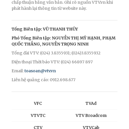
chấp thuận bằng văn bản. Ghi rõ nguồn VTV.vn khi
phát hành lại thông tin từ website này.
Tổng Biên tập: VŨ THANH THỦY
Phó Tổng Biên tập: NGUYỄN THỊ MỸ HẠNH, PHẠM
QUỐC THẮNG, NGUYỄN TRỌNG NINH
Tổng đài VTV: (024) 3.8355931; (024)3.8355932
Điện thoại Thời báo VTV: (024) 66897 897
Email:
toasoan@vtv.vn
Liên hệ quảng cáo: 0912.698.677
VFC
TVAd
VTVTC
VTV Broadcom
CTV
VTVCab