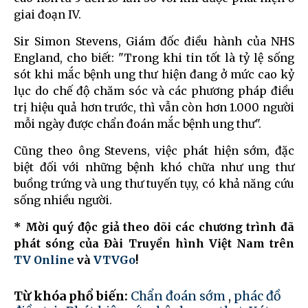
giai đoạn IV.
Sir Simon Stevens, Giám đốc điều hành của NHS
England, cho biết: "Trong khi tin tốt là tỷ lệ sống
sót khi mắc bệnh ung thư hiện đang ở mức cao kỷ
lục do chế độ chăm sóc và các phương pháp điều
trị hiệu quả hơn trước, thì vẫn còn hơn 1.000 người
mỗi ngày được chẩn đoán mắc bệnh ung thư".
Cũng theo ông Stevens, việc phát hiện sớm, đặc
biệt đối với những bệnh khó chữa như ung thư
buồng trứng và ung thư tuyến tụy, có khả năng cứu
sống nhiều người.
* Mời quý độc giả theo dõi các chương trình đã
phát sóng của Đài Truyền hình Việt Nam trên
TV Online
và
VTVGo
!
Từ khóa phổ biến:
Chẩn đoán sớm
,
phác đồ