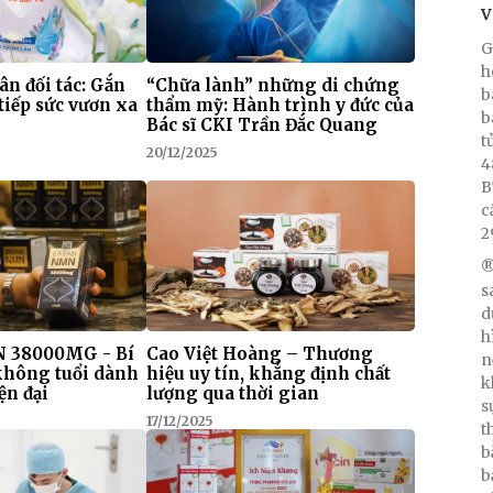
V
G
h
 ân đối tác: Gắn
“Chữa lành” những di chứng
b
tiếp sức vươn xa
thẩm mỹ: Hành trình y đức của
b
Bác sĩ CKI Trần Đắc Quang
t
20/12/2025
4
B
c
2
®
s
d
h
 38000MG - Bí
Cao Việt Hoàng – Thương
n
 không tuổi dành
hiệu uy tín, khẳng định chất
k
ện đại
lượng qua thời gian
s
17/12/2025
t
b
b