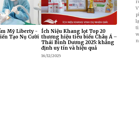
r
V
p
l
t
m Mỹ Liberty -
Ích Niệu Khang lọt Top 20
w
iến Tạo Nụ Cười
thương hiệu tiêu biểu Châu Á –
n
Thái Bình Dương 2025: khẳng
định uy tín và hiệu quả
16/12/2025