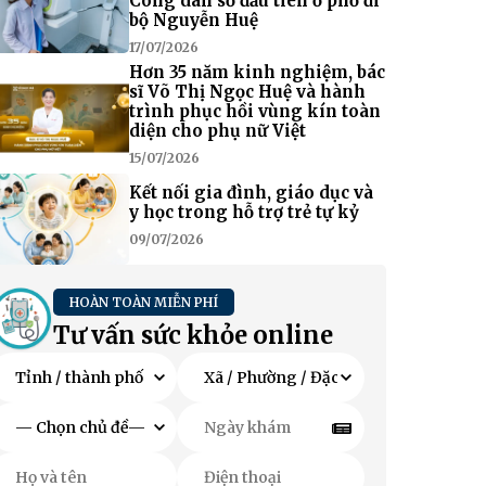
Công dân số đầu tiên ở phố đi
bộ Nguyễn Huệ
17/07/2026
Hơn 35 năm kinh nghiệm, bác
sĩ Võ Thị Ngọc Huệ và hành
trình phục hồi vùng kín toàn
diện cho phụ nữ Việt
15/07/2026
Kết nối gia đình, giáo dục và
y học trong hỗ trợ trẻ tự kỷ
09/07/2026
HOÀN TOÀN MIỄN PHÍ
Tư vấn sức khỏe online