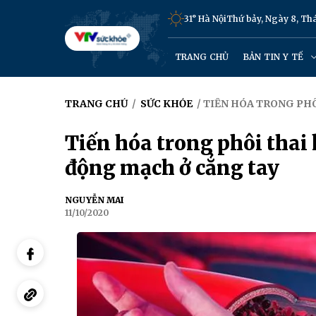
31° Hà Nội
Thứ bảy, Ngày 8, T
TRANG CHỦ
BẢN TIN Y TẾ
TRANG CHỦ
/
SỨC KHỎE
/ TIẾN HÓA TRONG PH
Tiến hóa trong phôi thai
động mạch ở cẳng tay
NGUYỄN MAI
11/10/2020