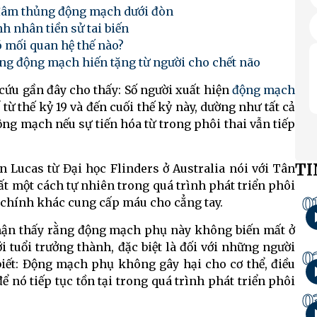
 đâm thủng động mạch dưới đòn
 nhân tiền sử tai biến
 mối quan hệ thế nào?
ng động mạch hiến tặng từ người cho chết não
cứu gần đây cho thấy: Số người xuất hiện
động mạch
từ thế kỷ 19 và đến cuối thế kỷ này, dường như tất cả
ộng mạch nếu sự tiến hóa từ trong phôi thai vẫn tiếp
TI
n Lucas từ Đại học Flinders ở Australia nói với Tân
 một cách tự nhiên trong quá trình phát triển phôi
0
h chính khác cung cấp máu cho cẳng tay.
nhận thấy rằng động mạch phụ này không biến mất ở
i tuổi trưởng thành, đặc biệt là đối với những người
0
 biết: Động mạch phụ không gây hại cho cơ thể, điều
ể nó tiếp tục tồn tại trong quá trình phát triển phôi
0