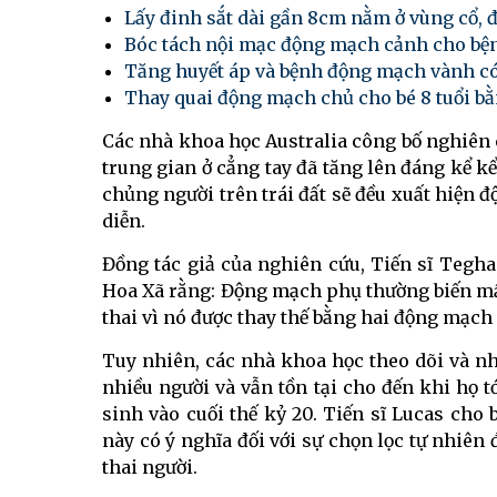
Lấy đinh sắt dài gần 8cm nằm ở vùng cổ,
Bóc tách nội mạc động mạch cảnh cho bệnh
Tăng huyết áp và bệnh động mạch vành có
Thay quai động mạch chủ cho bé 8 tuổi bằ
Các nhà khoa học Australia công bố nghiên 
trung gian ở cẳng tay đã tăng lên đáng kể kể 
chủng người trên trái đất sẽ đều xuất hiện đ
diễn.
Đồng tác giả của nghiên cứu, Tiến sĩ Tegha
Hoa Xã rằng: Động mạch phụ thường biến mất
thai vì nó được thay thế bằng hai động mạc
Tuy nhiên, các nhà khoa học theo dõi và 
nhiều người và vẫn tồn tại cho đến khi họ tớ
sinh vào cuối thế kỷ 20. Tiến sĩ Lucas cho
này có ý nghĩa đối với sự chọn lọc tự nhiên đ
thai người.