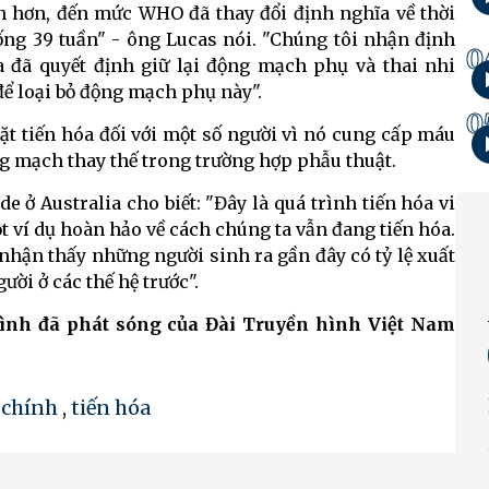
nh hơn, đến mức WHO đã thay đổi định nghĩa về thời
ống 39 tuần" - ông Lucas nói. "Chúng tôi nhận định
0
a đã quyết định giữ lại động mạch phụ và thai nhi
để loại bỏ động mạch phụ này".
0
ặt tiến hóa đối với một số người vì nó cung cấp máu
ng mạch thay thế trong trường hợp phẫu thuật.
 ở Australia cho biết: "Đây là quá trình tiến hóa vi
 ví dụ hoàn hảo về cách chúng ta vẫn đang tiến hóa.
 nhận thấy những người sinh ra gần đây có tỷ lệ xuất
ời ở các thế hệ trước".
rình đã phát sóng của Đài Truyền hình Việt Nam
 chính
,
tiến hóa