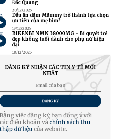
Đắc Quang
20/12/2025
4
Dầu ăn dặm Mămmy trở thành lựa chọn
ưu tiên của mẹ bỉm?
19/12/2025
5
BIKENBI NMN 38000MG - Bí quyết trẻ
đẹp không tuổi dành cho phụ nữ hiện
đại
18/12/2025
ĐĂNG KÝ NHẬN CÁC TIN Y TẾ MỚI
NHẤT
ĐĂNG KÝ
Bằng việc đăng ký, bạn đồng ý với
các điều khoản và
chính sách thu
thập dữ liệu
của website.