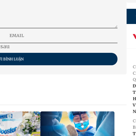
 sau
I BÌNH LUẬN
C
C
Q
Đ
T
H
V
C
B
T