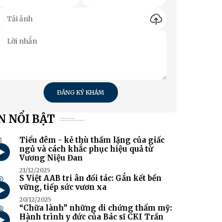
ĐĂNG KÝ KHÁM
N NỔI BẬT
1
Tiểu đêm - kẻ thù thầm lặng của giấc
ngủ và cách khắc phục hiệu quả từ
Vương Niệu Đan
21/12/2025
2
S Việt AAB tri ân đối tác: Gắn kết bền
vững, tiếp sức vươn xa
20/12/2025
3
“Chữa lành” những di chứng thẩm mỹ:
Hành trình y đức của Bác sĩ CKI Trần