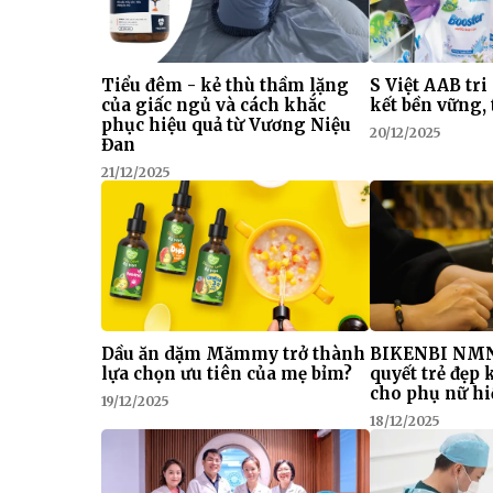
Tiểu đêm - kẻ thù thầm lặng
S Việt AAB tri
của giấc ngủ và cách khắc
kết bền vững, 
phục hiệu quả từ Vương Niệu
20/12/2025
Đan
21/12/2025
Dầu ăn dặm Mămmy trở thành
BIKENBI NMN
lựa chọn ưu tiên của mẹ bỉm?
quyết trẻ đẹp
cho phụ nữ hi
19/12/2025
18/12/2025