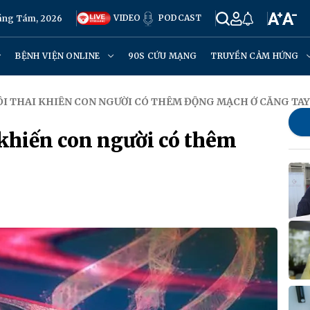
VIDEO
PODCAST
háng Tám, 2026
BỆNH VIỆN ONLINE
90S CỨU MẠNG
TRUYỀN CẢM HỨNG
ÔI THAI KHIẾN CON NGƯỜI CÓ THÊM ĐỘNG MẠCH Ở CẲNG TAY
 khiến con người có thêm