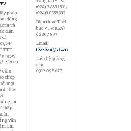
Tổng đài VTV:
TV
(024) 3.8355931;
iấy phép
(024)3.8355932
oạt động
Điện thoại Thời
áo in và
báo VTV: (024)
áo điện
66897 897
ử số
Email:
83/GP-
toasoan@vtv.vn
TTTT
ấp ngày
Liên hệ quảng
9/12/2023
cáo:
0912.698.677
 Cấm
ao chép
ưới mọi
ình thức
ếu
hông có
ự chấp
huận
ằng văn
ản. Ghi