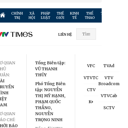
CHÍNH
XÃ
PHÁP
THẾ
KINH
THỂ
TRUYỀN
GIẢ
TRỊ
HỘI
LUẬT
GIỚI
TẾ
THAO
HÌNH
TR
LIÊN HỆ
Ơ QUAN
Tổng Biên tập:
VFC
TVAd
HỦ
VŨ THANH
UẢN:
THỦY
VTVTC
VTV
ÀI
Phó Tổng Biên
Broadcom
RUYỀN
tập: NGUYỄN
CTV
ÌNH
THỊ MỸ HẠNH,
VTVCab
IỆT
PHẠM QUỐC
K+
NAM
THẮNG,
SCTV
Ơ QUAN
NGUYỄN
ÁO CHÍ:
TRỌNG NINH
HỜI BÁO