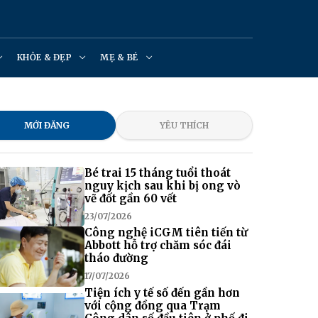
KHỎE & ĐẸP
MẸ & BÉ
MỚI ĐĂNG
YÊU THÍCH
Bé trai 15 tháng tuổi thoát
nguy kịch sau khi bị ong vò
vẽ đốt gần 60 vết
23/07/2026
Công nghệ iCGM tiên tiến từ
Abbott hỗ trợ chăm sóc đái
tháo đường
17/07/2026
Tiện ích y tế số đến gần hơn
với cộng đồng qua Trạm