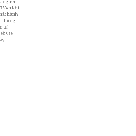
õ nguồn
TV.vn khi
hát hành
ại thông
in từ
ebsite
ày.