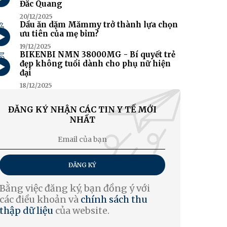
Đắc Quang
20/12/2025
4
Dầu ăn dặm Mămmy trở thành lựa chọn
ưu tiên của mẹ bỉm?
19/12/2025
5
BIKENBI NMN 38000MG - Bí quyết trẻ
đẹp không tuổi dành cho phụ nữ hiện
đại
18/12/2025
ĐĂNG KÝ NHẬN CÁC TIN Y TẾ MỚI
NHẤT
ĐĂNG KÝ
Bằng việc đăng ký, bạn đồng ý với
các điều khoản và
chính sách thu
thập dữ liệu
của website.