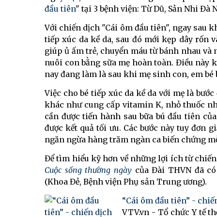
đầu tiên
" tại 3 bệnh viện: Từ Dũ, Sản Nhi Đà
Với chiến dịch "Cái ôm đầu tiên", ngay sau k
tiếp xúc da kề da, sau đó mới kẹp dây rốn 
giúp ủ ấm trẻ, chuyển máu từ bánh nhau và 
nuôi con bằng sữa mẹ hoàn toàn. Điều này kh
nay đang làm là sau khi mẹ sinh con, em bé b
Việc cho bé tiếp xúc da kề da với mẹ là bướ
khác như cung cấp vitamin K, nhỏ thuốc n
cần được tiến hành sau bữa bú đầu tiên của
được kết quả tối ưu. Các bước này tuy đơn 
ngăn ngừa hàng trăm ngàn ca biến chứng mỗ
Để tìm hiểu kỹ hơn về những lợi ích từ chiến
Cuộc sống thường ngày
của Đài THVN đã có
(Khoa Đẻ, Bệnh viện Phụ sản Trung ương).
“Cái ôm đầu tiên” - chiế
VTV.vn - Tổ chức Y tế th