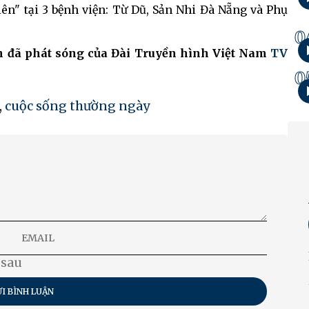
ên" tại 3 bệnh viện: Từ Dũ, Sản Nhi Đà Nẵng và Phụ
0
nh đã phát sóng của Đài Truyền hình Việt Nam
TV
0
,
cuộc sống thường ngày
 sau
I BÌNH LUẬN