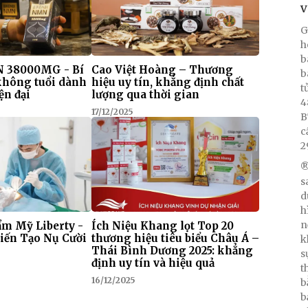
V
G
h
b
 38000MG - Bí
Cao Việt Hoàng – Thương
b
 không tuổi dành
hiệu uy tín, khẳng định chất
t
ện đại
lượng qua thời gian
4
17/12/2025
B
c
2
®
s
d
h
n
m Mỹ Liberty -
Ích Niệu Khang lọt Top 20
iến Tạo Nụ Cười
thương hiệu tiêu biểu Châu Á –
k
Thái Bình Dương 2025: khẳng
s
định uy tín và hiệu quả
t
16/12/2025
b
b