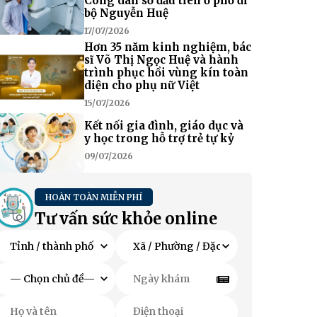
Công dân số đầu tiên ở phố đi
bộ Nguyễn Huệ
17/07/2026
Hơn 35 năm kinh nghiệm, bác
sĩ Võ Thị Ngọc Huệ và hành
trình phục hồi vùng kín toàn
diện cho phụ nữ Việt
15/07/2026
Kết nối gia đình, giáo dục và
y học trong hỗ trợ trẻ tự kỷ
09/07/2026
HOÀN TOÀN MIỄN PHÍ
Tư vấn sức khỏe online