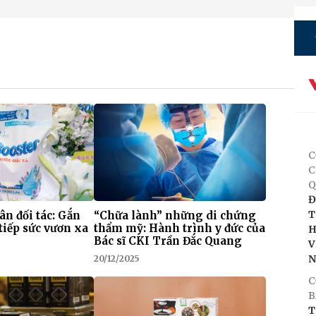
C
C
Q
Đ
T
 ân đối tác: Gắn
“Chữa lành” những di chứng
tiếp sức vươn xa
thẩm mỹ: Hành trình y đức của
H
Bác sĩ CKI Trần Đắc Quang
V
20/12/2025
C
B
T