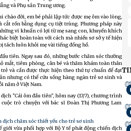
 Nẵng và Phụ sản Trung ương.
hi chào đời, em bé phải lập tức được mẹ ôm vào lòng,
và cắt rốn bằng dụng cụ tiệt trùng. Phương pháp này
những vi khuẩn có lợi từ mẹ sang con, khuyến khích
ác biệt hoàn toàn với cách mà nhiều sơ sở y tế hiện
ị tách luôn khỏi mẹ vài tiếng đồng hồ.
c đầu tiên. Ngay sau đó, những bước chăm sóc thường
hỏ mắt, tiêm phòng, cân bé và thăm khám toàn thân
TI
 trẻ và cần được thực hiện theo thứ tự chuẩn để đạt
giản nhưng có thể cứu sống hàng ngàn trẻ sơ sinh và
0
i năm ở Việt Nam.
 dịch "Cái ôm đầu tiên", hôm nay (17/7), chương trình
 cuộc trò chuyện với bác sĩ Đoàn Thị Phương Lam
0
n dịch chăm sóc thiết yếu cho trẻ sơ sinh
0
ế giới vừa phối hợp với Bộ Y tế phát động chiến dịch