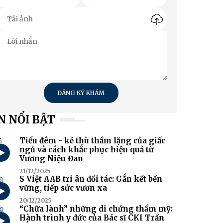
ĐĂNG KÝ KHÁM
N NỔI BẬT
1
Tiểu đêm - kẻ thù thầm lặng của giấc
ngủ và cách khắc phục hiệu quả từ
Vương Niệu Đan
21/12/2025
2
S Việt AAB tri ân đối tác: Gắn kết bền
vững, tiếp sức vươn xa
20/12/2025
3
“Chữa lành” những di chứng thẩm mỹ:
Hành trình y đức của Bác sĩ CKI Trần