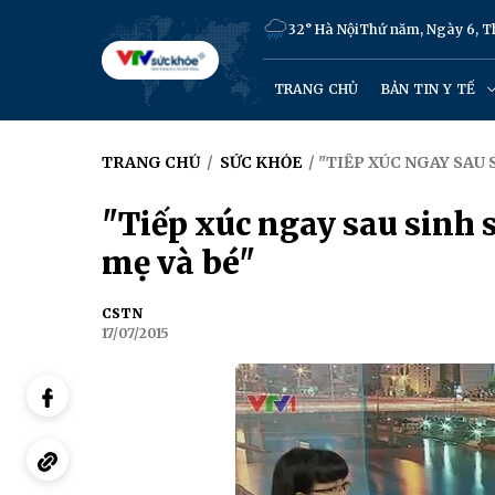
32° Hà Nội
Thứ năm, Ngày 6, 
TRANG CHỦ
BẢN TIN Y TẾ
TRANG CHỦ
/
SỨC KHỎE
/ "TIẾP XÚC NGAY SAU
"Tiếp xúc ngay sau sinh 
mẹ và bé"
CSTN
17/07/2015