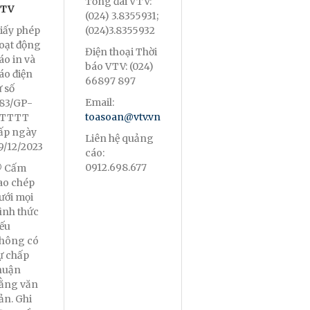
Tổng đài VTV:
TV
(024) 3.8355931;
iấy phép
(024)3.8355932
oạt động
Điện thoại Thời
áo in và
báo VTV: (024)
áo điện
66897 897
ử số
Email:
83/GP-
toasoan@vtv.vn
TTTT
ấp ngày
Liên hệ quảng
9/12/2023
cáo:
0912.698.677
 Cấm
ao chép
ưới mọi
ình thức
ếu
hông có
ự chấp
huận
ằng văn
ản. Ghi