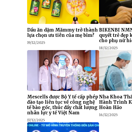
Dầu ăn dặm Mămmy trở thành
BIKENBI NMN
lựa chọn ưu tiên của mẹ bỉm?
quyết trẻ đẹp
cho phụ nữ hi
19/12/2025
18/12/2025
Mescells được Bộ Y tế cấp phép
Nha Khoa Thẩ
đào tạo liên tục về công nghệ
Hành Trình K
tế bào gốc, thúc đẩy chất lượng
Hoàn Hảo
nhân lực y tế Việt Nam
16/12/2025
17/12/2025