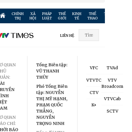
CHÍNH
XÃ
PHÁP
THẾ
KINH
THỂ
TRUYỀN
GIẢ
TRỊ
HỘI
LUẬT
GIỚI
TẾ
THAO
HÌNH
TR
LIÊN HỆ
Ơ QUAN
Tổng Biên tập:
VFC
TVAd
HỦ
VŨ THANH
UẢN:
THỦY
VTVTC
VTV
ÀI
Phó Tổng Biên
Broadcom
RUYỀN
tập: NGUYỄN
CTV
ÌNH
THỊ MỸ HẠNH,
VTVCab
IỆT
PHẠM QUỐC
K+
NAM
THẮNG,
SCTV
Ơ QUAN
NGUYỄN
ÁO CHÍ:
TRỌNG NINH
HỜI BÁO