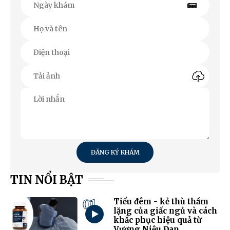
ĐĂNG KÝ KHÁM
TIN NỔI BẬT
01
Tiểu đêm - kẻ thù thầm
lặng của giấc ngủ và cách
khắc phục hiệu quả từ
Vương Niệu Đan