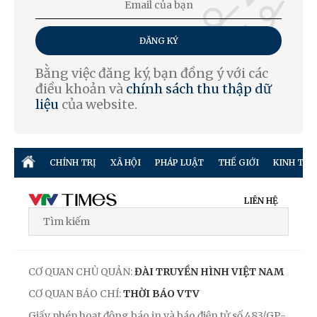
ĐĂNG KÝ
Bằng việc đăng ký, bạn đồng ý với các
điều khoản và
chính sách thu thập dữ
liệu
của website.
CHÍNH TRỊ
XÃ HỘI
PHÁP LUẬT
THẾ GIỚI
KINH TẾ
LIÊN HỆ
CƠ QUAN CHỦ QUẢN:
ĐÀI TRUYỀN HÌNH VIỆT NAM
CƠ QUAN BÁO CHÍ:
THỜI BÁO VTV
Giấy phép hoạt động báo in và báo điện tử số 483/GP-