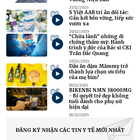
21/12/2025
02
S Việt AAB tri ân đối tác:
Gắn kết bền vững, tiếp sức
vươn xa
20/12/2025
03
“Chữa lành” những di
chứng thẩm mỹ: Hành
trình y đức của Bác sĩ CKI
Trần Đắc Quang
20/12/2025
04
Dầu ăn dặm Mămmy trở
thành lựa chọn ưu tiên
của mẹ bỉm?
19/12/2025
05
BIKENBI NMN 38000MG
- Bí quyết trẻ đẹp không
tuổi dành cho phụ nữ
hiện đại
18/12/2025
ĐĂNG KÝ NHẬN CÁC TIN Y TẾ MỚI NHẤT