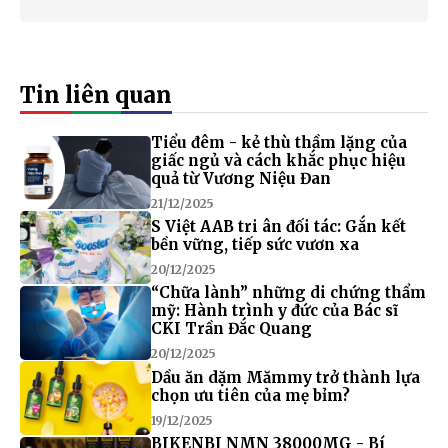
Tin liên quan
Tiểu đêm - kẻ thù thầm lặng của
giấc ngủ và cách khắc phục hiệu
quả từ Vương Niệu Đan
21/12/2025
S Việt AAB tri ân đối tác: Gắn kết
bền vững, tiếp sức vươn xa
20/12/2025
“Chữa lành” những di chứng thẩm
mỹ: Hành trình y đức của Bác sĩ
CKI Trần Đắc Quang
20/12/2025
Dầu ăn dặm Mămmy trở thành lựa
chọn ưu tiên của mẹ bỉm?
19/12/2025
BIKENBI NMN 38000MG - Bí