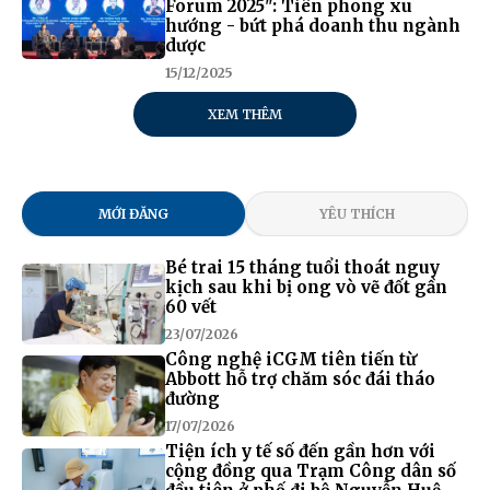
Forum 2025": Tiên phong xu
hướng - bứt phá doanh thu ngành
dược
15/12/2025
XEM THÊM
MỚI ĐĂNG
YÊU THÍCH
Bé trai 15 tháng tuổi thoát nguy
kịch sau khi bị ong vò vẽ đốt gần
60 vết
23/07/2026
Công nghệ iCGM tiên tiến từ
Abbott hỗ trợ chăm sóc đái tháo
đường
17/07/2026
Tiện ích y tế số đến gần hơn với
cộng đồng qua Trạm Công dân số