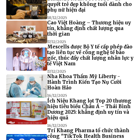
quyết trẻ đẹp không tuổi dành cho
phụ nữ hiện đại
18/12/2025
Cao Việt Hoàng – Thương hiệu uy
tín, khẳng định chất lượng qua
thời gian
17/12/2025
Mescells được Bộ Y tế cấp phép đào
tạo liên tục về công nghệ tế bào
gốc, thúc đẩy chất lượng nhân lực y
tế Việt Nam
17/12/2025
Nha Khoa Thẩm Mỹ Liberty -
Hành Trình Kiến Tạo Nụ Cười
Hoàn Hảo
16/12/2025
Ích Niệu Khang lọt Top 20 thương
hiệu tiêu biểu Châu Á – Thái Bình
Dương 2025: khẳng định uy tín và
hiệu quả
16/12/2025
Trí Khang Pharma tổ chức thành
công "TikTok Health Business