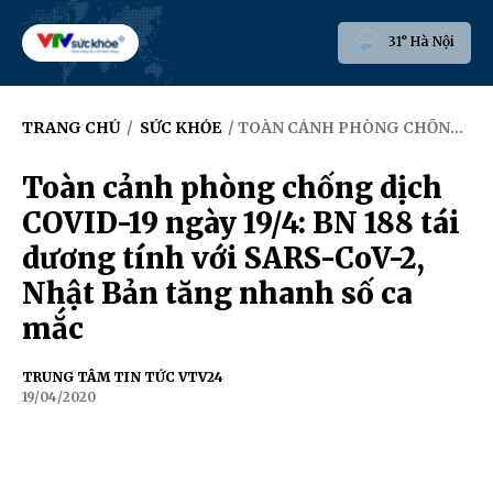
31° Hà Nội
TRANG CHỦ
/
SỨC KHỎE
/ TOÀN CẢNH PHÒNG CHỐNG DỊCH COVID-19 NGÀY 19/4: BN 188 TÁI DƯƠNG TÍNH VỚI SARS-COV-2, NHẬT BẢN TĂNG NHANH SỐ CA MẮC
Toàn cảnh phòng chống dịch
COVID-19 ngày 19/4: BN 188 tái
dương tính với SARS-CoV-2,
Nhật Bản tăng nhanh số ca
mắc
TRUNG TÂM TIN TỨC VTV24
19/04/2020