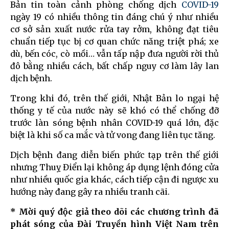
Bản tin toàn cảnh phòng chống dịch
COVID-19
ngày 19 có nhiều thông tin đáng chú ý như nhiều
cơ sở sản xuất nước rửa tay rởm, không đạt tiêu
chuẩn tiếp tục bị cơ quan chức năng triệt phá; xe
dù, bến cóc, cò mồi… vẫn tấp nập đưa người rời thủ
đô bằng nhiều cách, bất chấp nguy cơ làm lây lan
dịch bệnh.
Trong khi đó, trên thế giới, Nhật Bản lo ngại hệ
thống y tế của nước này sẽ khó có thể chống đỡ
trước làn sóng bệnh nhân COVID-19 quá lớn, đặc
biệt là khi số ca mắc và tử vong đang liên tục tăng.
Dịch bệnh đang diễn biến phức tạp trên thế giới
nhưng Thuỵ Điển lại không áp dụng lệnh đóng cửa
như nhiều quốc gia khác, cách tiếp cận đi ngược xu
hướng này đang gây ra nhiều tranh cãi.
* Mời quý độc giả theo dõi các chương trình đã
phát sóng của Đài Truyền hình Việt Nam trên