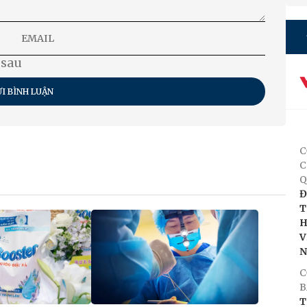
 sau
I BÌNH LUẬN
C
C
Q
Đ
T
H
V
C
B
T