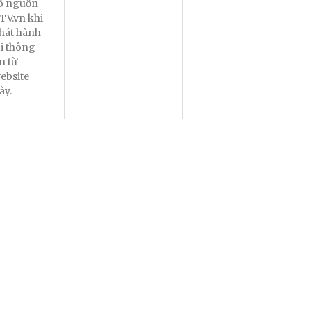
õ nguồn
TV.vn khi
hát hành
ại thông
in từ
ebsite
ày.