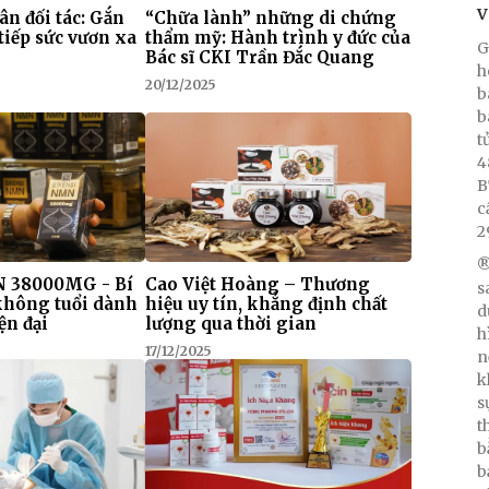
V
 ân đối tác: Gắn
“Chữa lành” những di chứng
tiếp sức vươn xa
thẩm mỹ: Hành trình y đức của
G
Bác sĩ CKI Trần Đắc Quang
h
20/12/2025
b
b
t
4
B
c
2
®
 38000MG - Bí
Cao Việt Hoàng – Thương
s
 không tuổi dành
hiệu uy tín, khẳng định chất
d
ện đại
lượng qua thời gian
h
17/12/2025
n
k
s
t
b
b