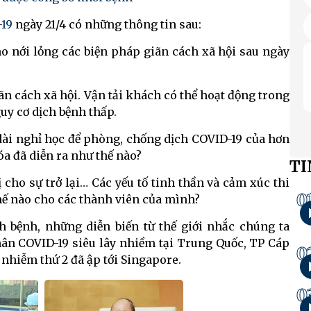
19
ngày 21/4 có những thông tin sau:
o nới lỏng các biện pháp giãn cách xã hội sau ngày
iãn cách xã hội. Vận tải khách có thể hoạt động trong
uy cơ dịch bệnh thấp.
n dài nghỉ học để phòng, chống dịch COVID-19 của hơn
a đã diễn ra như thế nào?
TI
 cho sự trở lại… Các yếu tố tinh thần và cảm xúc thi
0
hế nào cho các thành viên của mình?
ch bệnh, những diễn biến từ thế giới nhắc chúng ta
hân COVID-19 siêu lây nhiềm tại Trung Quốc, TP Cáp
0
 nhiễm thứ 2 đã ập tới Singapore.
0