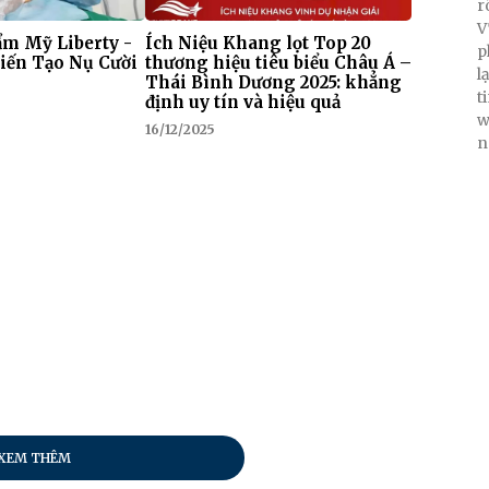
r
V
m Mỹ Liberty -
Ích Niệu Khang lọt Top 20
p
iến Tạo Nụ Cười
thương hiệu tiêu biểu Châu Á –
l
Thái Bình Dương 2025: khẳng
t
định uy tín và hiệu quả
w
16/12/2025
n
XEM THÊM