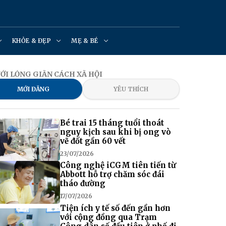
KHỎE & ĐẸP
MẸ & BÉ
NỚI LỎNG GIÃN CÁCH XÃ HỘI
MỚI ĐĂNG
YÊU THÍCH
Bé trai 15 tháng tuổi thoát
nguy kịch sau khi bị ong vò
vẽ đốt gần 60 vết
23/07/2026
Công nghệ iCGM tiên tiến từ
Abbott hỗ trợ chăm sóc đái
tháo đường
17/07/2026
Tiện ích y tế số đến gần hơn
với cộng đồng qua Trạm