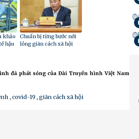
0
0
u khảo
Chuẩn bị từng bước nới
tế hậu
lỏng giãn cách xã hội
rình đã phát sóng của Đài Truyền hình Việt Nam
ệnh
,
covid-19
,
giãn cách xã hội