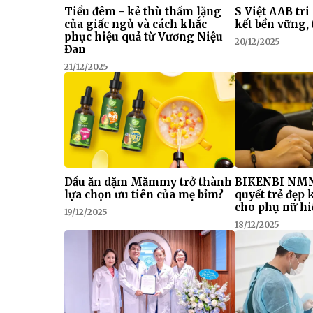
Tiểu đêm - kẻ thù thầm lặng
S Việt AAB tri
của giấc ngủ và cách khắc
kết bền vững, 
phục hiệu quả từ Vương Niệu
20/12/2025
Đan
21/12/2025
Dầu ăn dặm Mămmy trở thành
BIKENBI NMN
lựa chọn ưu tiên của mẹ bỉm?
quyết trẻ đẹp
cho phụ nữ hi
19/12/2025
18/12/2025