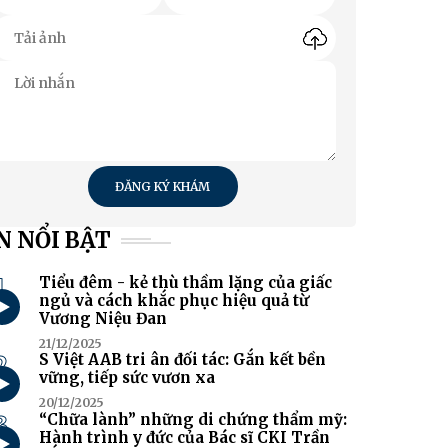
ĐĂNG KÝ KHÁM
N NỔI BẬT
1
Tiểu đêm - kẻ thù thầm lặng của giấc
ngủ và cách khắc phục hiệu quả từ
Vương Niệu Đan
21/12/2025
2
S Việt AAB tri ân đối tác: Gắn kết bền
vững, tiếp sức vươn xa
20/12/2025
3
“Chữa lành” những di chứng thẩm mỹ:
Hành trình y đức của Bác sĩ CKI Trần