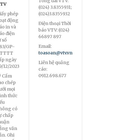
Tổng đài VTV:
TV
(024) 3.8355931;
iấy phép
(024)3.8355932
oạt động
Điện thoại Thời
áo in và
báo VTV: (024)
áo điện
66897 897
ử số
Email:
83/GP-
toasoan@vtv.vn
TTTT
ấp ngày
Liên hệ quảng
9/12/2023
cáo:
0912.698.677
 Cấm
ao chép
ưới mọi
ình thức
ếu
hông có
ự chấp
huận
ằng văn
ản. Ghi