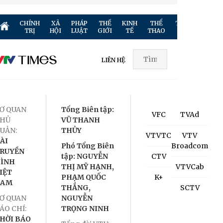
CHÍNH
XÃ
PHÁP
THẾ
KINH
THỂ
TRUYỀN
GIẢ
TRỊ
HỘI
LUẬT
GIỚI
TẾ
THAO
HÌNH
TR
LIÊN HỆ
Ơ QUAN
Tổng Biên tập:
VFC
TVAd
HỦ
VŨ THANH
UẢN:
THỦY
VTVTC
VTV
ÀI
Phó Tổng Biên
Broadcom
RUYỀN
tập: NGUYỄN
CTV
ÌNH
THỊ MỸ HẠNH,
VTVCab
IỆT
PHẠM QUỐC
K+
NAM
THẮNG,
SCTV
Ơ QUAN
NGUYỄN
ÁO CHÍ:
TRỌNG NINH
HỜI BÁO