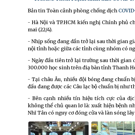
Bản tin Toàn cảnh phòng chống dịch
COVID-
- Hà Nội và TP.HCM kiến nghị Chính phủ ch
mai (22/4).
- Nhịp sống đang dần trở lại sau thời gian g
nội tỉnh hoặc giữa các tỉnh cùng nhóm có ng
- Ngày đầu tiên trở lại trường sau thời gia
300.000 học sinh trên điạ bàn tỉnh Thanh Hó
- Tại châu Âu, nhiều đội bóng đang chuẩn bị
đấu đang được các Câu lạc bộ chuẩn bị như t
- Bên cạnh nhiều tín hiệu tích cực của dị
không thể chủ quan lơ là: xuất hiện bệnh n
Nhĩ Tân có nguy cơ đóng cửa và làn sóng lây