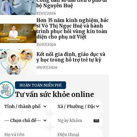
Công dân số đầu tiên ở phố đi
bộ Nguyễn Huệ
17/07/2026
Hơn 35 năm kinh nghiệm, bác
sĩ Võ Thị Ngọc Huệ và hành
trình phục hồi vùng kín toàn
diện cho phụ nữ Việt
15/07/2026
Kết nối gia đình, giáo dục và
y học trong hỗ trợ trẻ tự kỷ
09/07/2026
HOÀN TOÀN MIỄN PHÍ
Tư vấn sức khỏe online