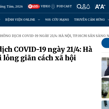
VIDEO
PODCAST
háng Tám, 2026
BỆNH VIỆN ONLINE
90S CỨU MẠNG
TRUYỀN CẢM HỨNG
ỐNG DỊCH COVID-19 NGÀY 21/4: HÀ NỘI, TP.HCM SẴN SÀNG 
ịch COVID-19 ngày 21/4: Hà
 lỏng giãn cách xã hội