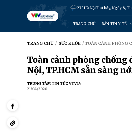
27° Hà Nội
Thứ bảy, Ngày 8, T
TRANG CHỦ
BẢN TIN Y TẾ
TRANG CHỦ
/
SỨC KHỎE
/ TOÀN CẢNH PHÒNG CH
Toàn cảnh phòng chống d
Nội, TP.HCM sẵn sàng nới
TRUNG TÂM TIN TỨC VTV24
21/04/2020