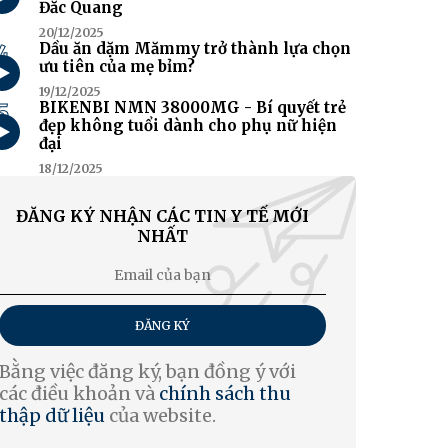
Đắc Quang
20/12/2025
4
Dầu ăn dặm Mămmy trở thành lựa chọn
ưu tiên của mẹ bỉm?
19/12/2025
5
BIKENBI NMN 38000MG - Bí quyết trẻ
đẹp không tuổi dành cho phụ nữ hiện
đại
18/12/2025
ĐĂNG KÝ NHẬN CÁC TIN Y TẾ MỚI
NHẤT
ĐĂNG KÝ
Bằng việc đăng ký, bạn đồng ý với
các điều khoản và
chính sách thu
thập dữ liệu
của website.