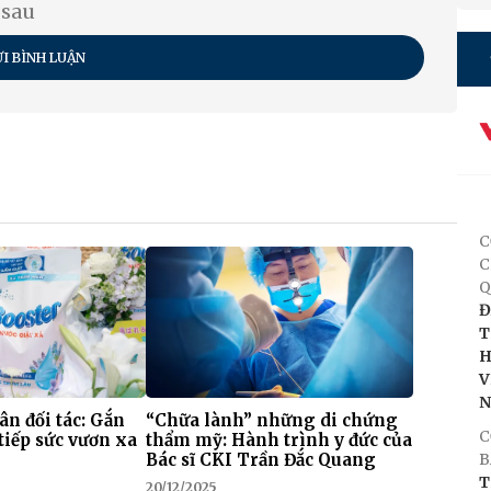
 sau
I BÌNH LUẬN
C
C
Q
Đ
T
H
V
 ân đối tác: Gắn
“Chữa lành” những di chứng
C
tiếp sức vươn xa
thẩm mỹ: Hành trình y đức của
Bác sĩ CKI Trần Đắc Quang
B
T
20/12/2025