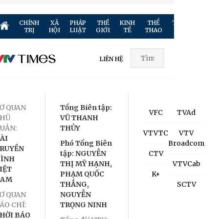
CHÍNH
XÃ
PHÁP
THẾ
KINH
THỂ
TRUYỀN
GIẢ
TRỊ
HỘI
LUẬT
GIỚI
TẾ
THAO
HÌNH
TR
LIÊN HỆ
Ơ QUAN
Tổng Biên tập:
VFC
TVAd
HỦ
VŨ THANH
UẢN:
THỦY
VTVTC
VTV
ÀI
Phó Tổng Biên
Broadcom
RUYỀN
tập: NGUYỄN
CTV
ÌNH
THỊ MỸ HẠNH,
VTVCab
IỆT
PHẠM QUỐC
K+
NAM
THẮNG,
SCTV
Ơ QUAN
NGUYỄN
ÁO CHÍ:
TRỌNG NINH
HỜI BÁO