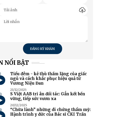
ĐĂNG KÝ KHÁM
N NỔI BẬT
1
Tiểu đêm - kẻ thù thầm lặng của giấc
ngủ và cách khắc phục hiệu quả từ
Vương Niệu Đan
21/12/2025
2
S Việt AAB tri ân đối tác: Gắn kết bền
vững, tiếp sức vươn xa
20/12/2025
3
“Chữa lành” những di chứng thẩm mỹ:
Hành trình y đức của Bác sĩ CKI Trần