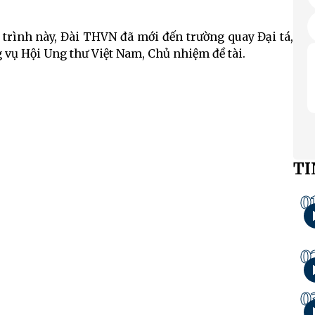
 trình này, Đài THVN đã mới đến trường quay Đại tá,
vụ Hội Ung thư Việt Nam, Chủ nhiệm đề tài.
TI
0
0
0