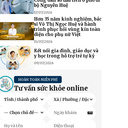
Công dân số đầu tiên ở phố đi
bộ Nguyễn Huệ
17/07/2026
Hơn 35 năm kinh nghiệm, bác
sĩ Võ Thị Ngọc Huệ và hành
trình phục hồi vùng kín toàn
diện cho phụ nữ Việt
15/07/2026
Kết nối gia đình, giáo dục và
y học trong hỗ trợ trẻ tự kỷ
09/07/2026
HOÀN TOÀN MIỄN PHÍ
Tư vấn sức khỏe online