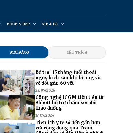
KHỎE & ĐẸP
MẸ & BÉ
MỚI ĐĂNG
YÊU THÍCH
Bé trai 15 tháng tuổi thoát
nguy kịch sau khi bị ong vò
vẽ đốt gần 60 vết
23/07/2026
Công nghệ iCGM tiên tiến từ
Abbott hỗ trợ chăm sóc đái
tháo đường
17/07/2026
Tiện ích y tế số đến gần hơn
với cộng đồng qua Trạm