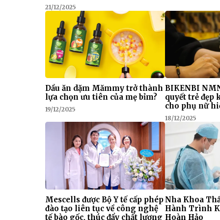
21/12/2025
Dầu ăn dặm Mămmy trở thành
BIKENBI NMN
lựa chọn ưu tiên của mẹ bỉm?
quyết trẻ đẹp
cho phụ nữ hi
19/12/2025
18/12/2025
Mescells được Bộ Y tế cấp phép
Nha Khoa Thẩ
đào tạo liên tục về công nghệ
Hành Trình K
tế bào gốc, thúc đẩy chất lượng
Hoàn Hảo