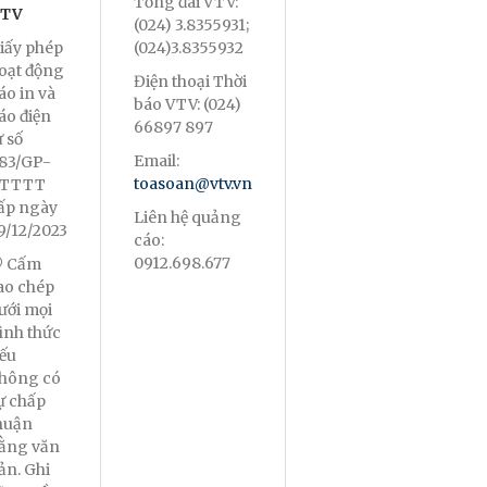
Tổng đài VTV:
TV
(024) 3.8355931;
iấy phép
(024)3.8355932
oạt động
Điện thoại Thời
áo in và
báo VTV: (024)
áo điện
66897 897
ử số
Email:
83/GP-
toasoan@vtv.vn
TTTT
ấp ngày
Liên hệ quảng
9/12/2023
cáo:
0912.698.677
 Cấm
ao chép
ưới mọi
ình thức
ếu
hông có
ự chấp
huận
ằng văn
ản. Ghi