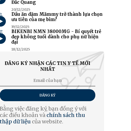
Đắc Quang
20/12/2025
4
Dầu ăn dặm Mămmy trở thành lựa chọn
ưu tiên của mẹ bỉm?
19/12/2025
5
BIKENBI NMN 38000MG - Bí quyết trẻ
đẹp không tuổi dành cho phụ nữ hiện
đại
18/12/2025
ĐĂNG KÝ NHẬN CÁC TIN Y TẾ MỚI
NHẤT
ĐĂNG KÝ
Bằng việc đăng ký, bạn đồng ý với
các điều khoản và
chính sách thu
thập dữ liệu
của website.