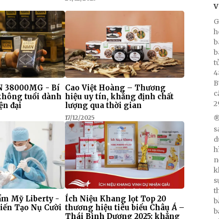
V
G
h
b
b
t
4
B
 38000MG - Bí
Cao Việt Hoàng – Thương
c
 không tuổi dành
hiệu uy tín, khẳng định chất
2
ện đại
lượng qua thời gian
17/12/2025
®
s
d
h
n
k
s
t
m Mỹ Liberty -
Ích Niệu Khang lọt Top 20
b
iến Tạo Nụ Cười
thương hiệu tiêu biểu Châu Á –
b
Thái Bình Dương 2025: khẳng