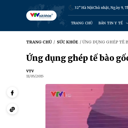
32° Hà Nội
Chủ nhật, Ngày 9, 
TRANG CHỦ
BẢN TIN Y TẾ
TRANG CHỦ
/
SỨC KHỎE
/ ỨNG DỤNG GHÉP TẾ 
Ứng dụng ghép tế bào gốc
VTV
11/05/2015