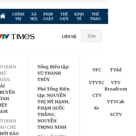
CHÍNH
XÃ
PHÁP
THẾ
KINH
THỂ
TRUYỀN
GIẢ
TRỊ
HỘI
LUẬT
GIỚI
TẾ
THAO
HÌNH
TR
LIÊN HỆ
Ơ QUAN
Tổng Biên tập:
VFC
TVAd
HỦ
VŨ THANH
UẢN:
THỦY
VTVTC
VTV
ÀI
Phó Tổng Biên
Broadcom
RUYỀN
tập: NGUYỄN
CTV
ÌNH
THỊ MỸ HẠNH,
VTVCab
IỆT
PHẠM QUỐC
K+
NAM
THẮNG,
SCTV
Ơ QUAN
NGUYỄN
ÁO CHÍ:
TRỌNG NINH
HỜI BÁO