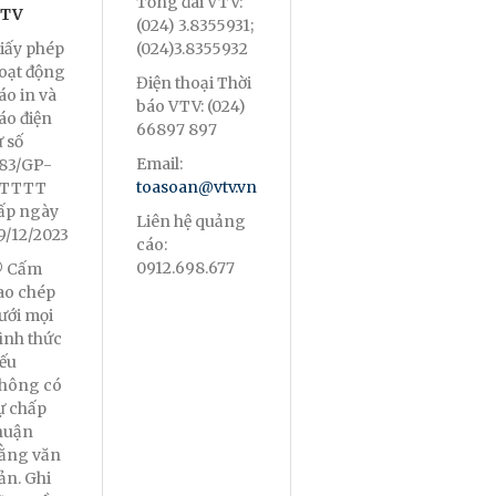
Tổng đài VTV:
TV
(024) 3.8355931;
iấy phép
(024)3.8355932
oạt động
Điện thoại Thời
áo in và
báo VTV: (024)
áo điện
66897 897
ử số
Email:
83/GP-
toasoan@vtv.vn
TTTT
ấp ngày
Liên hệ quảng
9/12/2023
cáo:
0912.698.677
 Cấm
ao chép
ưới mọi
ình thức
ếu
hông có
ự chấp
huận
ằng văn
ản. Ghi