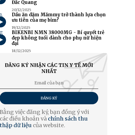
Đắc Quang
20/12/2025
4
Dầu ăn dặm Mămmy trở thành lựa chọn
ưu tiên của mẹ bỉm?
19/12/2025
5
BIKENBI NMN 38000MG - Bí quyết trẻ
đẹp không tuổi dành cho phụ nữ hiện
đại
18/12/2025
ĐĂNG KÝ NHẬN CÁC TIN Y TẾ MỚI
NHẤT
ĐĂNG KÝ
Bằng việc đăng ký, bạn đồng ý với
các điều khoản và
chính sách thu
thập dữ liệu
của website.