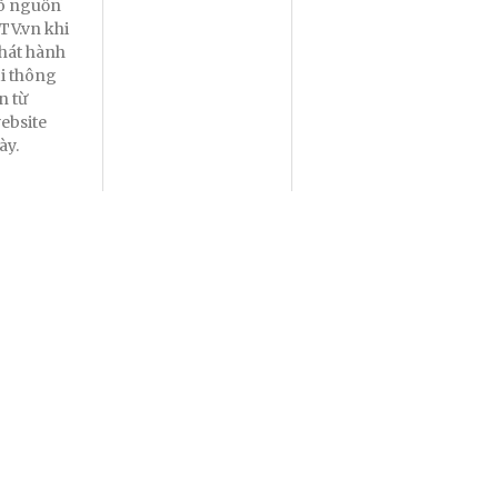
õ nguồn
TV.vn khi
hát hành
ại thông
in từ
ebsite
ày.