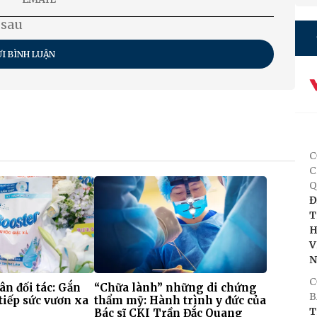
 sau
I BÌNH LUẬN
C
C
Q
Đ
T
H
V
C
 ân đối tác: Gắn
“Chữa lành” những di chứng
B
tiếp sức vươn xa
thẩm mỹ: Hành trình y đức của
T
Bác sĩ CKI Trần Đắc Quang