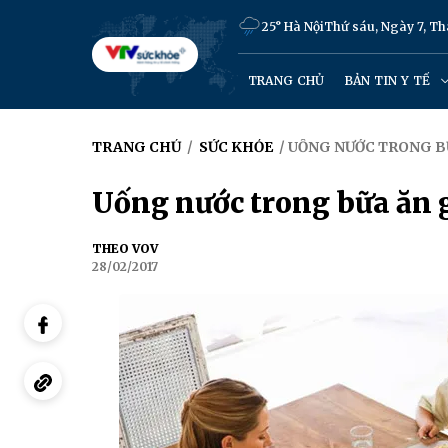
25° Hà Nội
Thứ sáu, Ngày 7, T
TRANG CHỦ
BẢN TIN Y TẾ
TRANG CHỦ
/
SỨC KHỎE
/ UỐNG NƯỚC TRONG B
Uống nước trong bữa ăn g
THEO VOV
28/02/2017