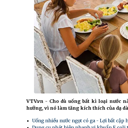
VTV.vn - Cho dù uống bất kì loại nước n
hưởng, vì nó làm tăng kích thích của dạ dà
Uống nhiều nước ngọt có ga - Lợi bất cập 
Dụng cụ phát hiện nhanh vi khuẩn E.coli 