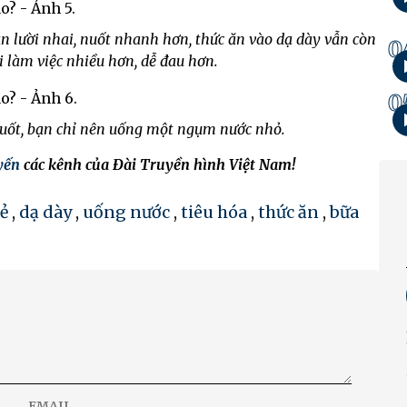
n lười nhai, nuốt nhanh hơn, thức ăn vào dạ dày vẫn còn
0
i làm việc nhiều hơn, dễ đau hơn.
0
uốt, bạn chỉ nên uống một ngụm nước nhỏ.
uyến
các kênh của Đài Truyền hình Việt Nam!
ẻ
,
dạ dày
,
uống nước
,
tiêu hóa
,
thức ăn
,
bữa