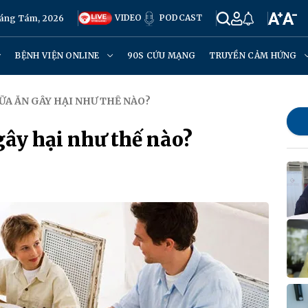
VIDEO
PODCAST
háng Tám, 2026
BỆNH VIỆN ONLINE
90S CỨU MẠNG
TRUYỀN CẢM HỨNG
ỮA ĂN GÂY HẠI NHƯ THẾ NÀO?
ây hại như thế nào?