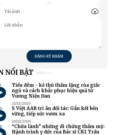
ĐĂNG KÝ KHÁM
N NỔI BẬT
1
Tiểu đêm - kẻ thù thầm lặng của giấc
ngủ và cách khắc phục hiệu quả từ
Vương Niệu Đan
21/12/2025
2
S Việt AAB tri ân đối tác: Gắn kết bền
vững, tiếp sức vươn xa
20/12/2025
3
“Chữa lành” những di chứng thẩm mỹ:
Hành trình y đức của Bác sĩ CKI Trần