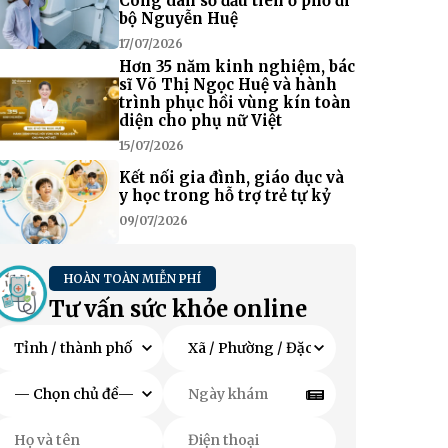
Công dân số đầu tiên ở phố đi
bộ Nguyễn Huệ
17/07/2026
Hơn 35 năm kinh nghiệm, bác
sĩ Võ Thị Ngọc Huệ và hành
trình phục hồi vùng kín toàn
diện cho phụ nữ Việt
15/07/2026
Kết nối gia đình, giáo dục và
y học trong hỗ trợ trẻ tự kỷ
09/07/2026
HOÀN TOÀN MIỄN PHÍ
Tư vấn sức khỏe online