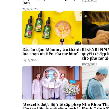
20/12/2025
Đan
21/12/2025
Dầu ăn dặm Mămmy trở thành
BIKENBI NMN
lựa chọn ưu tiên của mẹ bỉm?
quyết trẻ đẹp
cho phụ nữ hi
19/12/2025
18/12/2025
Mescells được Bộ Y tế cấp phép
Nha Khoa Thẩ
đào tạo liên tục về công nghệ
Hành Trình K