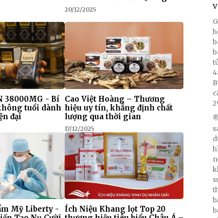
V
20/12/2025
G
h
b
b
t
4
B
c
 38000MG - Bí
Cao Việt Hoàng – Thương
2
 không tuổi dành
hiệu uy tín, khẳng định chất
ện đại
lượng qua thời gian
®
s
17/12/2025
d
h
n
k
s
t
b
m Mỹ Liberty -
Ích Niệu Khang lọt Top 20
b
iến Tạo Nụ Cười
thương hiệu tiêu biểu Châu Á –