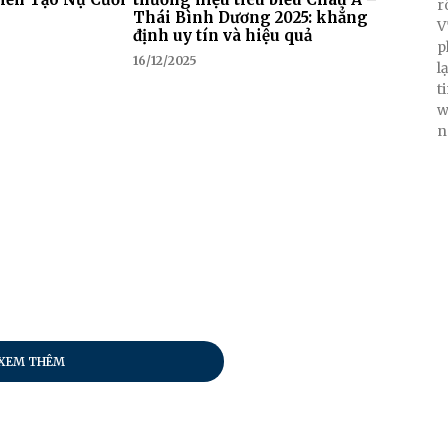
r
Thái Bình Dương 2025: khẳng
V
định uy tín và hiệu quả
p
16/12/2025
l
t
w
n
XEM THÊM