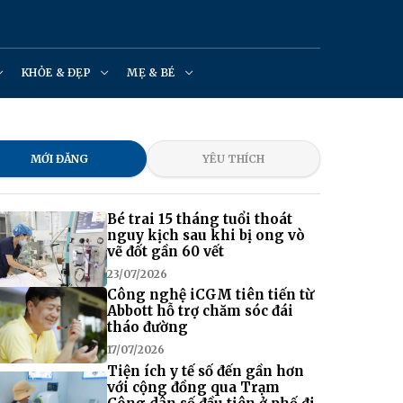
KHỎE & ĐẸP
MẸ & BÉ
MỚI ĐĂNG
YÊU THÍCH
Bé trai 15 tháng tuổi thoát
nguy kịch sau khi bị ong vò
vẽ đốt gần 60 vết
23/07/2026
Công nghệ iCGM tiên tiến từ
Abbott hỗ trợ chăm sóc đái
tháo đường
17/07/2026
Tiện ích y tế số đến gần hơn
với cộng đồng qua Trạm