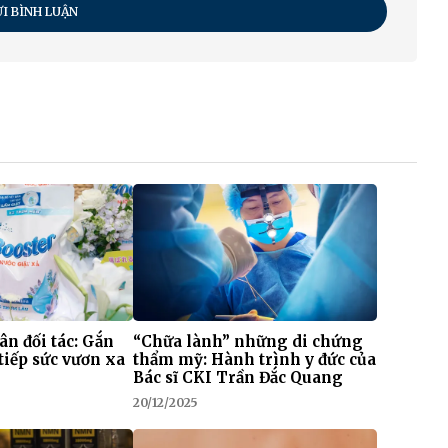
I BÌNH LUẬN
 ân đối tác: Gắn
“Chữa lành” những di chứng
tiếp sức vươn xa
thẩm mỹ: Hành trình y đức của
Bác sĩ CKI Trần Đắc Quang
20/12/2025