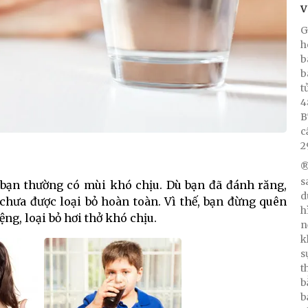
V
G
h
b
b
t
4
B
c
2
®
s
a bạn thường có mùi khó chịu. Dù bạn đã đánh răng,
d
chưa được loại bỏ hoàn toàn. Vì thế, bạn đừng quên
h
g, loại bỏ hơi thở khó chịu.
n
k
s
t
b
b