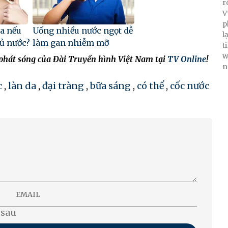
r
V
p
ra nếu
Uống nhiều nước ngọt dễ
l
ủ nước?
làm gan nhiễm mỡ
t
w
 phát sóng của Đài Truyền hình Việt Nam tại
TV Online
!
n
c
,
làn da
,
đại tràng
,
bữa sáng
,
có thể
,
cốc nước
 sau