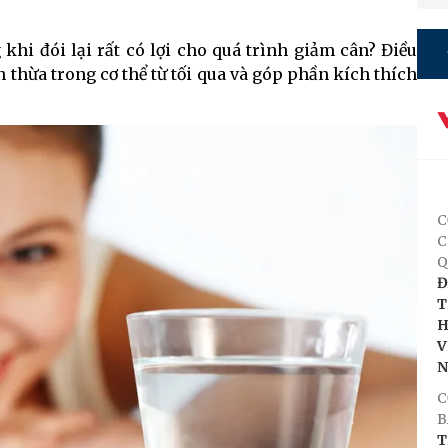
 khi đói lại rất có lợi cho quá trình giảm cân? Điều
n thừa trong cơ thể từ tối qua và góp phần kích thích
C
C
Q
Đ
T
H
V
C
B
T