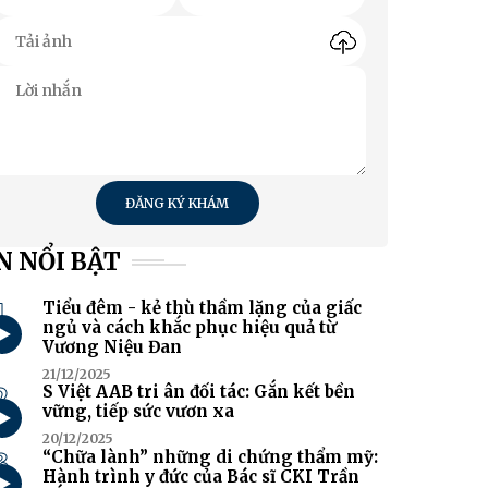
ĐĂNG KÝ KHÁM
N NỔI BẬT
1
Tiểu đêm - kẻ thù thầm lặng của giấc
ngủ và cách khắc phục hiệu quả từ
Vương Niệu Đan
21/12/2025
2
S Việt AAB tri ân đối tác: Gắn kết bền
vững, tiếp sức vươn xa
20/12/2025
3
“Chữa lành” những di chứng thẩm mỹ:
Hành trình y đức của Bác sĩ CKI Trần