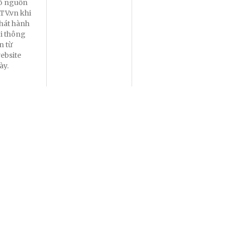
õ nguồn
TV.vn khi
hát hành
ại thông
in từ
ebsite
ày.