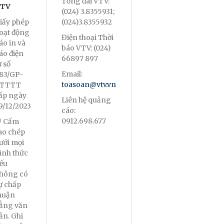
Tổng đài VTV:
TV
(024) 3.8355931;
iấy phép
(024)3.8355932
oạt động
Điện thoại Thời
áo in và
báo VTV: (024)
áo điện
66897 897
ử số
Email:
83/GP-
toasoan@vtv.vn
TTTT
ấp ngày
Liên hệ quảng
9/12/2023
cáo:
0912.698.677
 Cấm
ao chép
ưới mọi
ình thức
ếu
hông có
ự chấp
huận
ằng văn
ản. Ghi