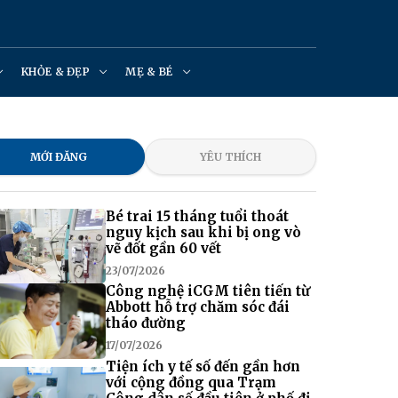
KHỎE & ĐẸP
MẸ & BÉ
MỚI ĐĂNG
YÊU THÍCH
Bé trai 15 tháng tuổi thoát
nguy kịch sau khi bị ong vò
vẽ đốt gần 60 vết
23/07/2026
Công nghệ iCGM tiên tiến từ
Abbott hỗ trợ chăm sóc đái
tháo đường
17/07/2026
Tiện ích y tế số đến gần hơn
với cộng đồng qua Trạm