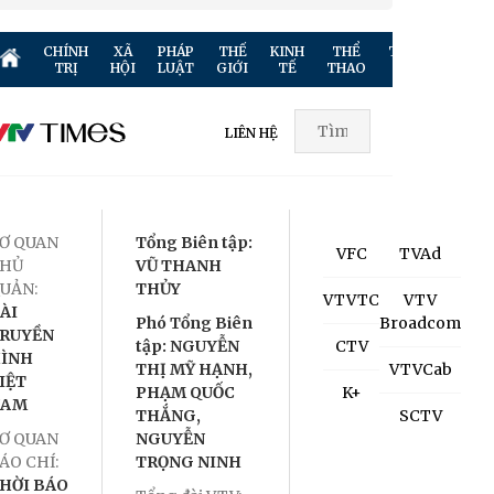
CHÍNH
XÃ
PHÁP
THẾ
KINH
THỂ
TRUYỀN
GIẢ
TRỊ
HỘI
LUẬT
GIỚI
TẾ
THAO
HÌNH
TR
LIÊN HỆ
Ơ QUAN
Tổng Biên tập:
VFC
TVAd
HỦ
VŨ THANH
UẢN:
THỦY
VTVTC
VTV
ÀI
Phó Tổng Biên
Broadcom
RUYỀN
tập: NGUYỄN
CTV
ÌNH
THỊ MỸ HẠNH,
VTVCab
IỆT
PHẠM QUỐC
K+
NAM
THẮNG,
SCTV
Ơ QUAN
NGUYỄN
ÁO CHÍ:
TRỌNG NINH
HỜI BÁO