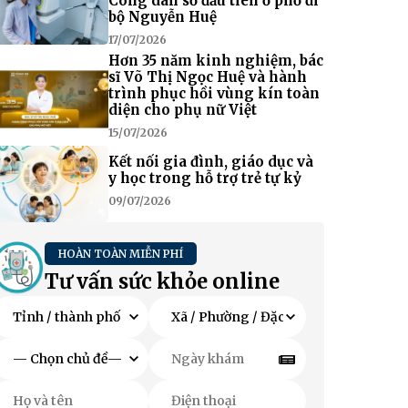
Công dân số đầu tiên ở phố đi
bộ Nguyễn Huệ
17/07/2026
Hơn 35 năm kinh nghiệm, bác
sĩ Võ Thị Ngọc Huệ và hành
trình phục hồi vùng kín toàn
diện cho phụ nữ Việt
15/07/2026
Kết nối gia đình, giáo dục và
y học trong hỗ trợ trẻ tự kỷ
09/07/2026
HOÀN TOÀN MIỄN PHÍ
Tư vấn sức khỏe online