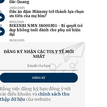
Đắc Quang
20/12/2025
4
Dầu ăn dặm Mămmy trở thành lựa chọn
ưu tiên của mẹ bỉm?
19/12/2025
5
BIKENBI NMN 38000MG - Bí quyết trẻ
đẹp không tuổi dành cho phụ nữ hiện
đại
18/12/2025
ĐĂNG KÝ NHẬN CÁC TIN Y TẾ MỚI
NHẤT
ĐĂNG KÝ
Bằng việc đăng ký, bạn đồng ý với
các điều khoản và
chính sách thu
thập dữ liệu
của website.