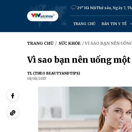
29° Hà Nội
Thứ sáu, Ngày 7, T
TRANG CHỦ
BẢN TIN Y TẾ
TRANG CHỦ
/
SỨC KHỎE
/ VÌ SAO BẠN NÊN UỐN
Vì sao bạn nên uống một 
TL (THEO BEAUTYANDTIPS)
01/08/2017