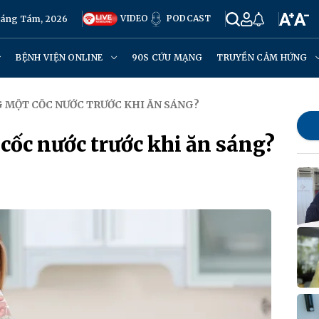
VIDEO
PODCAST
háng Tám, 2026
BỆNH VIỆN ONLINE
90S CỨU MẠNG
TRUYỀN CẢM HỨNG
G MỘT CỐC NƯỚC TRƯỚC KHI ĂN SÁNG?
cốc nước trước khi ăn sáng?