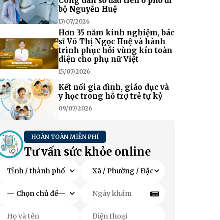
Công dân số đầu tiên ở phố đi
bộ Nguyễn Huệ
17/07/2026
Hơn 35 năm kinh nghiệm, bác
sĩ Võ Thị Ngọc Huệ và hành
trình phục hồi vùng kín toàn
diện cho phụ nữ Việt
15/07/2026
Kết nối gia đình, giáo dục và
y học trong hỗ trợ trẻ tự kỷ
09/07/2026
HOÀN TOÀN MIỄN PHÍ
Tư vấn sức khỏe online