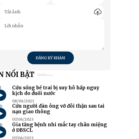
ĐĂNG KÝ KHÁM
N NỔI BẬT
1
Cứu sống bé trai bị suy hô hấp nguy
kịch do đuối nước
08/06/2023
2
Cứu người đàn ông vỡ đôi thận sau tai
nạn giao thông
07/06/2023
3
Gia tăng bệnh nhi mắc tay chân miệng
ở ĐBSCL
07/06/2023