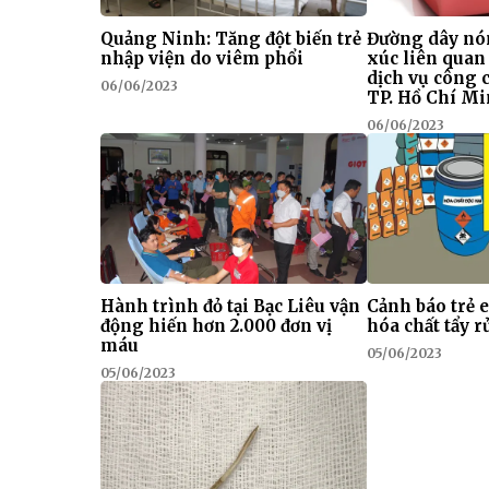
Quảng Ninh: Tăng đột biến trẻ
Đường dây nó
nhập viện do viêm phổi
xúc liên quan
dịch vụ công 
06/06/2023
TP. Hồ Chí M
06/06/2023
Hành trình đỏ tại Bạc Liêu vận
Cảnh báo trẻ 
động hiến hơn 2.000 đơn vị
hóa chất tẩy r
máu
05/06/2023
05/06/2023