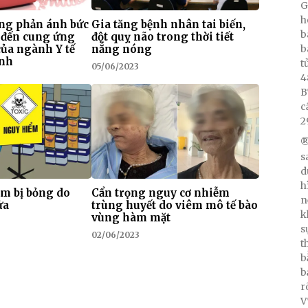
G
h
ng phản ánh bức
Gia tăng bệnh nhân tai biến,
b
 đến cung ứng
đột quỵ não trong thời tiết
b
của ngành Y tế
nắng nóng
inh
t
05/06/2023
4
B
c
2
®
s
d
h
em bị bỏng do
Cẩn trọng nguy cơ nhiễm
n
ửa
trùng huyết do viêm mô tế bào
k
vùng hàm mặt
s
02/06/2023
t
b
b
r
V