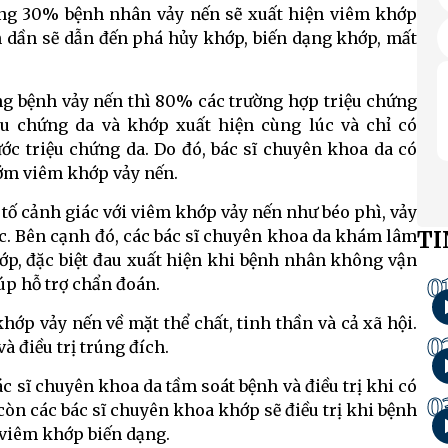
ảng 30% bệnh nhân vảy nến sẽ xuất hiện viêm khớp
n dần sẽ dẫn đến phá hủy khớp, biến dạng khớp, mất
ong bệnh vảy nến thì 80% các trường hợp triệu chứng
iệu chứng da và khớp xuất hiện cùng lúc và chỉ có
ớc triệu chứng da. Do đó, bác sĩ chuyên khoa da có
sớm viêm khớp vảy nến.
 tố cảnh giác với viêm khớp vảy nến như béo phì, vảy
TI
c. Bên cạnh đó, các bác sĩ chuyên khoa da khám lâm
ớp, đặc biệt đau xuất hiện khi bệnh nhân không vận
0
úp hỗ trợ chẩn đoán.
ớp vảy nến về mặt thể chất, tinh thần và cả xã hội.
0
à điều trị trúng đích.
 sĩ chuyên khoa da tầm soát bệnh và điều trị khi có
0
òn các bác sĩ chuyên khoa khớp sẽ điều trị khi bệnh
 viêm khớp biến dạng.