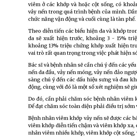
viêm ở các khớp và hoặc cột sống, có kho
vảy nến trong quá trình bệnh của mình. Dầ
chức năng vận động và cuối cùng là tàn phế.
Theo diễn tiến các biểu hiện da và khớp tr
da sẽ xuất hiện trước, khoảng 3 - 15% tr
khoảng 13% triệu chứng khớp xuất hiện trư
vai trò rất quan trọng trong việc phát hiện 
Bác sĩ và bệnh nhân sẽ cần chú ý đến các yếu
nến da đầu, vảy nến móng, vảy nến đảo ngượ
sàng chú ý đến các dấu hiệu sưng và đau kh
động, cùng với đó là một số xét nghiệm sẽ gi
Do đó, cần phải chăm sóc bệnh nhân viêm kh
Để đạt chăm sóc toàn diện phải điều trị sớm v
Bệnh nhân viêm khớp vảy nến sẽ được các bác
viêm khớp diễn tiến chậm và viêm khớp xa, c
nhân viêm nhiều khớp, viêm khớp cột sống,