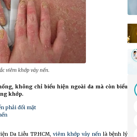
c viêm khớp vảy nến.
hống, không chỉ biểu hiện ngoài da mà còn biểu
ơng khớp.
ến phải đối mặt
nến
viện Da Liễu TP.HCM,
viêm khớp vảy nến
là bệnh lý