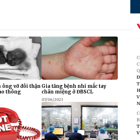
C
C
Q
Đ
T
 ông vỡ đôi thận
Gia tăng bệnh nhi mắc tay
H
iao thông
chân miệng ở ĐBSCL
V
07/06/2023
C
B
T
V