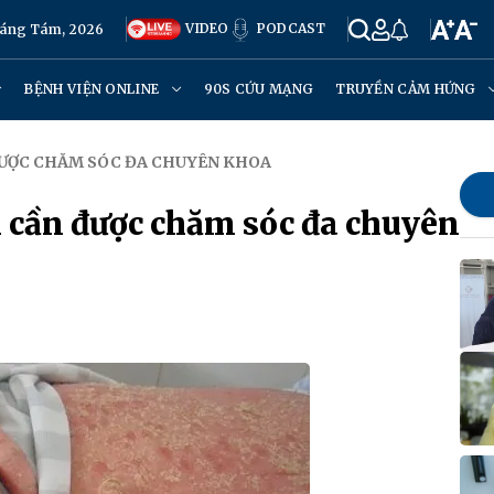
VIDEO
PODCAST
háng Tám, 2026
BỆNH VIỆN ONLINE
90S CỨU MẠNG
TRUYỀN CẢM HỨNG
ĐƯỢC CHĂM SÓC ĐA CHUYÊN KHOA
 cần được chăm sóc đa chuyên