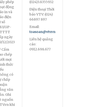
iấy phép
(024)3.8355932
oạt động
Điện thoại Thời
áo in và
báo VTV: (024)
áo điện
66897 897
ử số
Email:
83/GP-
toasoan@vtv.vn
TTTT
ấp ngày
Liên hệ quảng
9/12/2023
cáo:
0912.698.677
 Cấm
ao chép
ưới mọi
ình thức
ếu
hông có
ự chấp
huận
ằng văn
ản. Ghi
õ nguồn
TV.vn khi