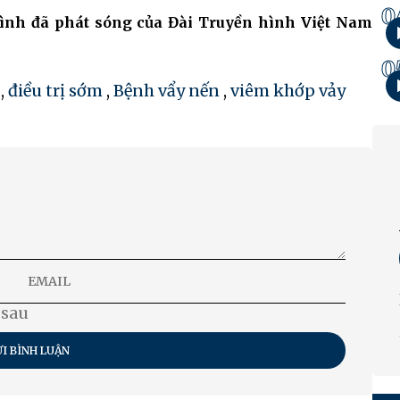
0
rình đã phát sóng của Đài Truyền hình Việt Nam
0
,
điều trị sớm
,
Bệnh vẩy nến
,
viêm khớp vảy
 sau
I BÌNH LUẬN