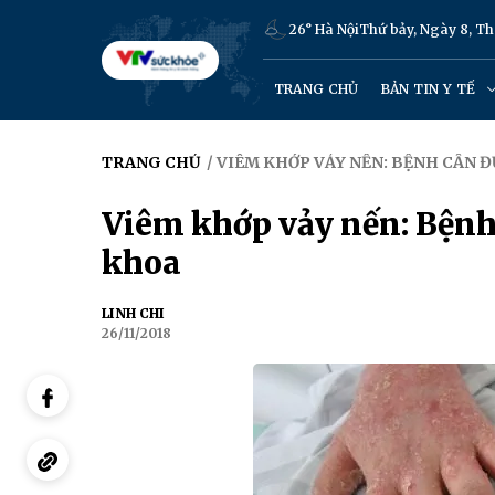
26° Hà Nội
Thứ bảy, Ngày 8, T
TRANG CHỦ
BẢN TIN Y TẾ
TRANG CHỦ
/ VIÊM KHỚP VẢY NẾN: BỆNH CẦN 
Viêm khớp vảy nến: Bệnh
khoa
LINH CHI
26/11/2018