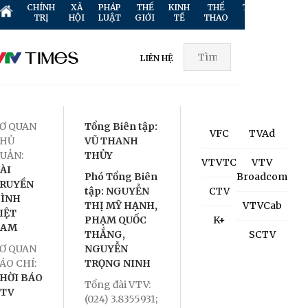
CHÍNH
XÃ
PHÁP
THẾ
KINH
THỂ
TRUYỀN
GIẢ
TRỊ
HỘI
LUẬT
GIỚI
TẾ
THAO
HÌNH
TR
LIÊN HỆ
Ơ QUAN
Tổng Biên tập:
VFC
TVAd
HỦ
VŨ THANH
UẢN:
THỦY
VTVTC
VTV
ÀI
Phó Tổng Biên
Broadcom
RUYỀN
tập: NGUYỄN
CTV
ÌNH
THỊ MỸ HẠNH,
VTVCab
IỆT
PHẠM QUỐC
K+
NAM
THẮNG,
SCTV
Ơ QUAN
NGUYỄN
ÁO CHÍ:
TRỌNG NINH
HỜI BÁO
Tổng đài VTV:
TV
(024) 3.8355931;