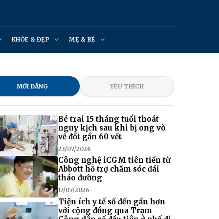
KHỎE & ĐẸP
MẸ & BÉ
MỚI ĐĂNG
YÊU THÍCH
Bé trai 15 tháng tuổi thoát
nguy kịch sau khi bị ong vò
vẽ đốt gần 60 vết
23/07/2026
Công nghệ iCGM tiên tiến từ
Abbott hỗ trợ chăm sóc đái
tháo đường
17/07/2026
Tiện ích y tế số đến gần hơn
với cộng đồng qua Trạm