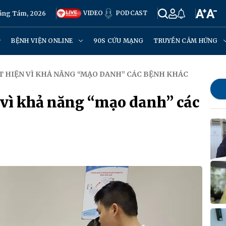
VIDEO
PODCAST
háng Tám, 2026
BỆNH VIỆN ONLINE
90S CỨU MẠNG
TRUYỀN CẢM HỨNG
 HIỆN VÌ KHẢ NĂNG “MẠO DANH” CÁC BỆNH KHÁC
vì khả năng “mạo danh” các