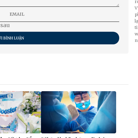
r
V
p
l
 sau
t
w
I BÌNH LUẬN
n