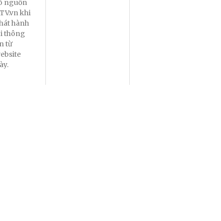
õ nguồn
TV.vn khi
hát hành
ại thông
in từ
ebsite
ày.