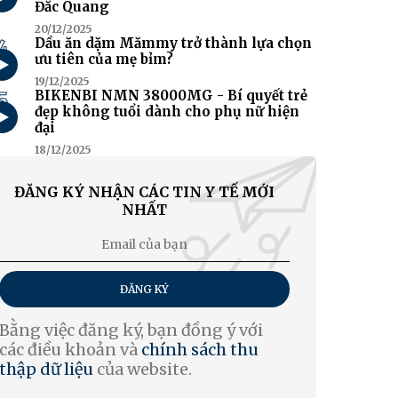
Đắc Quang
20/12/2025
4
Dầu ăn dặm Mămmy trở thành lựa chọn
ưu tiên của mẹ bỉm?
19/12/2025
5
BIKENBI NMN 38000MG - Bí quyết trẻ
đẹp không tuổi dành cho phụ nữ hiện
đại
18/12/2025
ĐĂNG KÝ NHẬN CÁC TIN Y TẾ MỚI
NHẤT
ĐĂNG KÝ
Bằng việc đăng ký, bạn đồng ý với
các điều khoản và
chính sách thu
thập dữ liệu
của website.