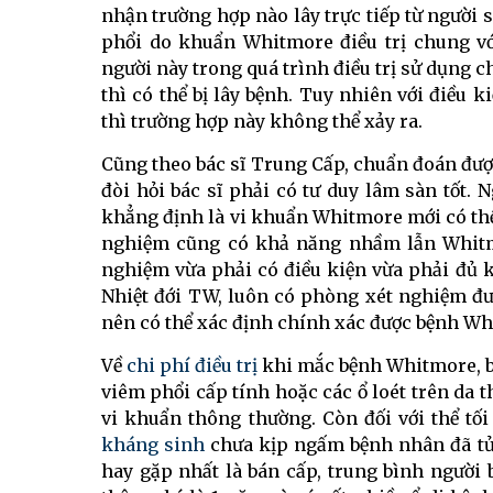
nhận trường hợp nào lây trực tiếp từ người
phổi do khuẩn Whitmore điều trị chung vớ
người này trong quá trình điều trị sử dụng
thì có thể bị lây bệnh. Tuy nhiên với điều k
thì trường hợp này không thể xảy ra.
Cũng theo bác sĩ Trung Cấp, chuẩn đoán đư
đòi hỏi bác sĩ phải có tư duy lâm sàn tốt. N
khẳng định là vi khuẩn Whitmore mới có thể
nghiệm cũng có khả năng nhầm lẫn Whitm
nghiệm vừa phải có điều kiện vừa phải đủ k
Nhiệt đới TW, luôn có phòng xét nghiệm đư
nên có thể xác định chính xác được bệnh Wh
Về
chi phí điều trị
khi mắc bệnh Whitmore, bác 
viêm phổi cấp tính hoặc các ổ loét trên da th
vi khuẩn thông thường. Còn đối với thể tố
kháng sinh
chưa kịp ngấm bệnh nhân đã tử 
hay gặp nhất là bán cấp, trung bình người 