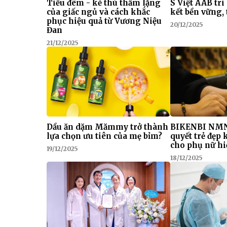
Tiểu đêm - kẻ thù thầm lặng
S Việt AAB tri
của giấc ngủ và cách khắc
kết bền vững, 
phục hiệu quả từ Vương Niệu
20/12/2025
Đan
21/12/2025
Dầu ăn dặm Mămmy trở thành
BIKENBI NMN
lựa chọn ưu tiên của mẹ bỉm?
quyết trẻ đẹp
cho phụ nữ hi
19/12/2025
18/12/2025