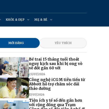
KHỎE & ĐẸP
MẸ & BÉ
MỚI ĐĂNG
YÊU THÍCH
Bé trai 15 tháng tuổi thoát
nguy kịch sau khi bị ong vò
vẽ đốt gần 60 vết
23/07/2026
Công nghệ iCGM tiên tiến từ
Abbott hỗ trợ chăm sóc đái
tháo đường
17/07/2026
Tiện ích y tế số đến gần hơn
với cộng đồng qua Trạm