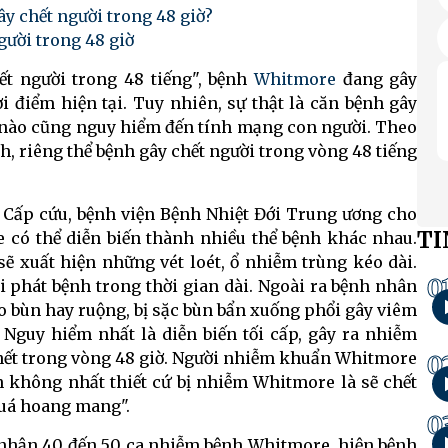
y chết người trong 48 giờ?
gười trong 48 giờ
ết người trong 48 tiếng", bệnh
Whitmore
đang gây
 điểm hiện tại. Tuy nhiên, sự thật là căn bệnh gây
nào cũng nguy hiểm đến tính mạng con người. Theo
h, riêng thể bệnh gây chết người trong vòng 48 tiếng
 Cấp cứu, bệnh viện Bệnh Nhiệt Đới Trung ương cho
TI
 có thể diễn biến thành nhiều thể bệnh khác nhau.
 sẽ xuất hiện những vét loét, ổ nhiễm trùng kéo dài.
0
i phát bệnh trong thời gian dài. Ngoài ra bệnh nhân
ao bùn hay ruộng, bị sặc bùn bẩn xuống phổi gây viêm
 Nguy hiểm nhất là diễn biến tối cấp, gây ra nhiễm
chết trong vòng 48 giờ. Người nhiễm khuẩn Whitmore
0
n không nhất thiết cứ bị nhiễm Whitmore là sẽ chết
quá hoang mang".
0
nhận 40 đến 50 ca nhiễm bệnh Whitmore, hiện bệnh