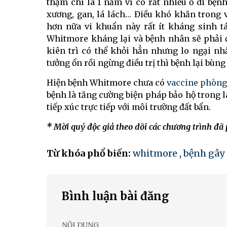
thậm chí là 1 năm vì có rất nhiều ổ di bện
xương, gan, lá lách… Điều khó khăn trong 
hơn nữa vi khuẩn này rất ít kháng sinh tá
Whitmore kháng lại và bệnh nhân sẽ phải đ
kiên trì có thể khỏi hẳn nhưng lo ngại nh
tưởng ổn rồi ngừng điều trị thì bệnh lại bùng
Hiện bệnh Whitmore chưa có
vaccine phòng
bệnh là tăng cường biện pháp bảo hộ trong 
tiếp xúc trực tiếp với môi trường đất bẩn.
* Mời quý độc giả theo dõi các chương trình đã
Từ khóa phổ biến:
whitmore
,
bệnh gây 
Bình luận bài đăng