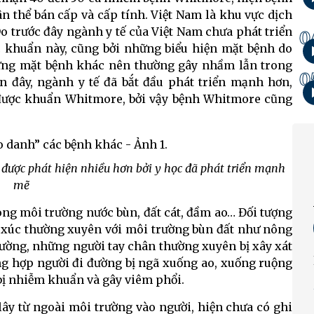
n thể bán cấp và cấp tính. Việt Nam là khu vực dịch
o trước đây ngành y tế của Việt Nam chưa phát triển
0
c khuẩn này, cũng bởi những biểu hiện mặt bệnh do
ững mặt bệnh khác nên thường gây nhầm lẫn trong
0
ần đây, ngành y tế đã bắt đầu phát triển mạnh hơn,
n được khuẩn Whitmore, bởi vậy bệnh Whitmore cũng
ược phát hiện nhiều hơn bởi y học đã phát triển mạnh
mẽ
ong môi trường nước bùn, đất cát, đầm ao… Đối tượng
p xúc thường xuyên với môi trường bùn đất như nông
ờng, những người tay chân thường xuyên bị xây xát
ường hợp người đi đường bị ngã xuống ao, xuống ruộng
 bị nhiễm khuẩn và gây viêm phổi.
ây từ ngoài môi trường vào người, hiện chưa có ghi