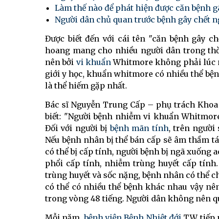
Làm thế nào để phát hiện được căn bệnh gâ
Người dân chủ quan trước bệnh gây chết n
Được biết đến với cái tên "căn bệnh gây ch
hoang mang cho nhiều người dân trong thời
nên bởi
vi khuẩn
Whitmore không phải lúc 
giới y học, khuẩn whitmore có nhiều thể bện
là thể hiếm gặp nhất.
Bác sĩ Nguyễn Trung Cấp – phụ trách Khoa
biết: "Người bệnh nhiễm vi khuẩn Whitmore
Đối với người bị
bệnh mãn tính
, trên người
Nếu bệnh nhân bị thể bán cấp sẽ âm thầm tá
có thể bị cấp tính, người bệnh bị ngã xuống 
phổi cấp tính, nhiễm trùng huyết cấp tính.
trùng huyết và sốc nặng, bệnh nhân có thể 
có thể có nhiều thể bệnh khác nhau vậy nê
trong vòng 48 tiếng. Người dân không nên 
Mỗi năm,
bệnh viện Bệnh Nhiệt đới
TW tiếp 