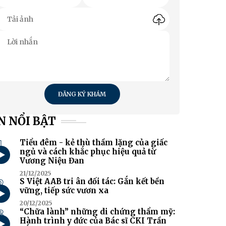
ĐĂNG KÝ KHÁM
N NỔI BẬT
1
Tiểu đêm - kẻ thù thầm lặng của giấc
ngủ và cách khắc phục hiệu quả từ
Vương Niệu Đan
21/12/2025
2
S Việt AAB tri ân đối tác: Gắn kết bền
vững, tiếp sức vươn xa
20/12/2025
3
“Chữa lành” những di chứng thẩm mỹ:
Hành trình y đức của Bác sĩ CKI Trần