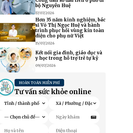
Công dân số đầu tiên ở phố đi
bộ Nguyễn Huệ
17/07/2026
Hơn 35 năm kinh nghiệm, bác
sĩ Võ Thị Ngọc Huệ và hành
trình phục hồi vùng kín toàn
diện cho phụ nữ Việt
15/07/2026
Kết nối gia đình, giáo dục và
y học trong hỗ trợ trẻ tự kỷ
09/07/2026
HOÀN TOÀN MIỄN PHÍ
Tư vấn sức khỏe online