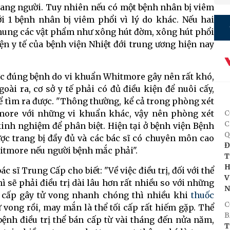
 sang người. Tuy nhiên nếu có một bệnh nhân bị viêm
i 1 bệnh nhân bị viêm phổi vì lý do khác. Nếu hai
 chung các vật phẩm như xông hút đờm, xông hút phổi
iện y tế của bệnh viện Nhiệt đới trung ương hiện nay
ợc đúng bệnh do vi khuẩn Whitmore gây nên rất khó,
goài ra, cơ sở y tế phải có đủ điều kiện để nuôi cấy,
 tìm ra được. "Thông thường, kể cả trong phòng xét
ore với những vi khuẩn khác, vậy nên phòng xét
C
C
inh nghiệm để phân biệt. Hiện tại ở bệnh viện Bệnh
Q
ợc trang bị đầy đủ và các bác sĩ có chuyên môn cao
Đ
itmore nếu người bệnh mắc phải".
T
H
sĩ Trung Cấp cho biết: "Về việc điều trị, đối với thể
V
ì sẽ phải điều trị dài lâu hơn rất nhiều so với những
i cấp gây tử vong nhanh chóng thì nhiều khi
thuốc
C
vong rồi, may mắn là thể tối cấp rất hiếm gặp. Thể
B
bệnh điều trị thể bán cấp từ vài tháng đến nửa năm,
T