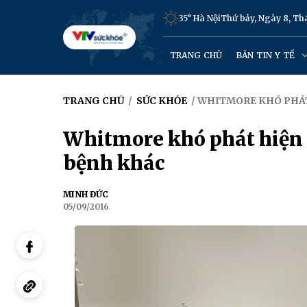
35° Hà Nội
Thứ bảy, Ngày 8, T
TRANG CHỦ
BẢN TIN Y TẾ
TRANG CHỦ
/
SỨC KHỎE
/ WHITMORE KHÓ PHÁT
Whitmore khó phát hiện 
bệnh khác
MINH ĐỨC
05/09/2016