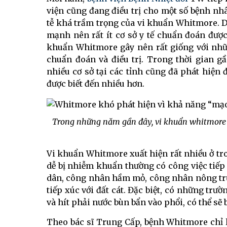
viện cũng đang điều trị cho một số bệnh nhâ
tễ khá trầm trọng của vi khuẩn Whitmore. D
mạnh nên rất ít cơ sở y tế chuẩn đoán đượ
khuẩn Whitmore gây nên rất giống với nh
chuẩn đoán và điều trị. Trong thời gian g
nhiều cơ sở tại các tỉnh cũng đã phát hiệ
được biết đến nhiều hơn.
Trong những năm gần đây, vi khuẩn whitmore đ
Vi khuẩn Whitmore xuất hiện rất nhiều ở tr
dễ bị nhiễm khuẩn thường có công việc tiế
dân, công nhân hầm mỏ, công nhân nông trư
tiếp xúc với đất cát. Đặc biệt, có những tr
và hít phải nước bùn bẩn vào phổi, có thể sẽ
Theo bác sĩ Trung Cấp, bệnh Whitmore chỉ l