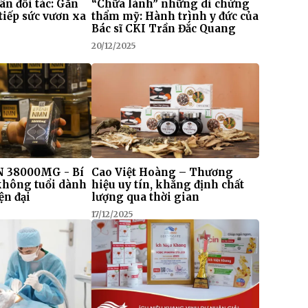
 ân đối tác: Gắn
“Chữa lành” những di chứng
tiếp sức vươn xa
thẩm mỹ: Hành trình y đức của
Bác sĩ CKI Trần Đắc Quang
20/12/2025
 38000MG - Bí
Cao Việt Hoàng – Thương
 không tuổi dành
hiệu uy tín, khẳng định chất
ện đại
lượng qua thời gian
17/12/2025