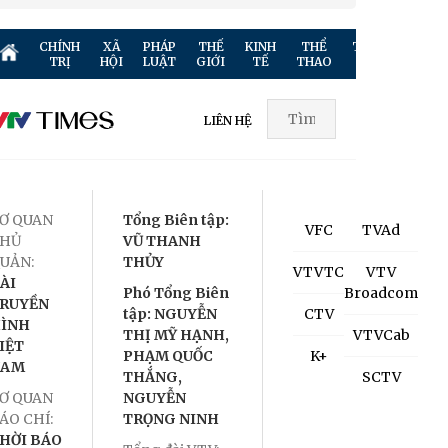
CHÍNH
XÃ
PHÁP
THẾ
KINH
THỂ
TRUYỀN
GIẢ
TRỊ
HỘI
LUẬT
GIỚI
TẾ
THAO
HÌNH
TR
LIÊN HỆ
Ơ QUAN
Tổng Biên tập:
VFC
TVAd
HỦ
VŨ THANH
UẢN:
THỦY
VTVTC
VTV
ÀI
Phó Tổng Biên
Broadcom
RUYỀN
tập: NGUYỄN
CTV
ÌNH
THỊ MỸ HẠNH,
VTVCab
IỆT
PHẠM QUỐC
K+
NAM
THẮNG,
SCTV
Ơ QUAN
NGUYỄN
ÁO CHÍ:
TRỌNG NINH
HỜI BÁO