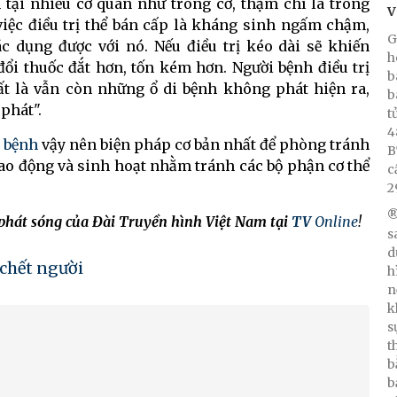
h tại nhiều cơ quan như trong cơ, thậm chí là trong
V
việc điều trị thể bán cấp là kháng sinh ngấm chậm,
G
c dụng được với nó. Nếu điều trị kéo dài sẽ khiến
h
ổi thuốc đắt hơn, tốn kém hơn. Người bệnh điều trị
b
ất là vẫn còn những ổ di bệnh không phát hiện ra,
b
 phát".
t
4
 bệnh
vậy nên biện pháp cơ bản nhất để phòng tránh
B
lao động và sinh hoạt nhằm tránh các bộ phận cơ thể
c
2
®
 phát sóng của Đài Truyền hình Việt Nam tại
TV
Online
!
s
d
chết người
h
n
k
s
t
b
b