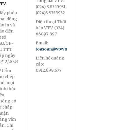
Tổng đài VTV:
TV
(024) 3.8355931;
iấy phép
(024)3.8355932
oạt động
Điện thoại Thời
áo in và
báo VTV: (024)
áo điện
66897 897
ử số
Email:
83/GP-
toasoan@vtv.vn
TTTT
ấp ngày
Liên hệ quảng
9/12/2023
cáo:
0912.698.677
 Cấm
ao chép
ưới mọi
ình thức
ếu
hông có
ự chấp
huận
ằng văn
ản. Ghi